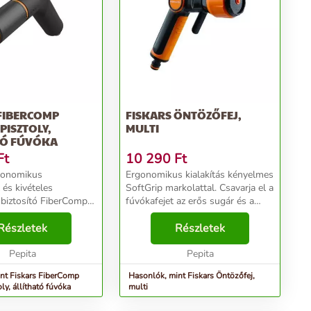
 FIBERCOMP
FISKARS ÖNTÖZŐFEJ,
ISZTOLY,
MULTI
TÓ FÚVÓKA
Ft
10 290
Ft
gonomikus
Ergonomikus kialakítás kényelmes
l és kivételes
SoftGrip markolattal. Csavarja el a
 biztosító FiberComp
fúvókafejet az erős sugár és a
 A SoftGrip öntözőfej
finom permet mintázatok közötti
r állásból az öblítés
Részletek
váltáshoz. A hüvelykujjas
Részletek
ul. A markolat
áramlásszabályozó ki/be kapcsoló
velykujjas á...
Pepita
ergonomi...
Pepita
nt Fiskars FiberComp
Hasonlók, mint Fiskars Öntözőfej,
ly, állítható fúvóka
multi