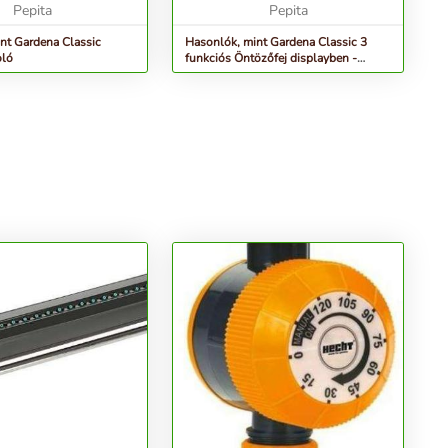
s ví...
Pepita
(buborékos sugá...
Pepita
nt Gardena Classic
Hasonlók, mint Gardena Classic 3
oló
funkciós Öntözőfej displayben -
szürke-narancs