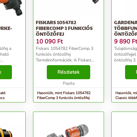
FISKARS 1054782
GARDENA 
ÜRKE-
FIBERCOMP 3 FUNKCIÓS
TÖBBFUN
ÖNTÖZŐFEJ
ÖNTÖZŐF
10 090
Ft
9 890
F
lófej a
Fiskars 1054782 FiberComp 3
Tulajdonságok: A Gardena
zható
funkciós öntözőfej
öntözőfejjel
d
Termékinformációk: A Fiskars
öntözőfej 3
mikus
FiberComp öntözőfejek könnyű,
vízsugárform
hetően
k
ergonomikus kialakításúak,
Részletek
sugár, bubo
g
tökéletes kényelmet és stabilitást
pontos erős
sít. Túl
biztosítanak minden öntözési...
Pepita
öntözéshez pl
ható
Hasonlók, mint Fiskars 1054782
Hasonlók, m
ncs
FiberComp 3 funkciós öntözőfej
Classic több