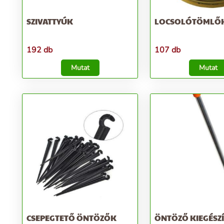
SZIVATTYÚK
LOCSOLÓTÖMLŐ
192 db
107 db
Mutat
Mutat
CSEPEGTETŐ ÖNTÖZŐK
ÖNTÖZŐ KIEGÉSZ