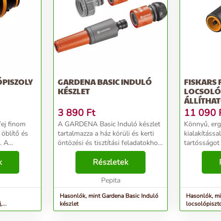
ÓPISZOLY
GARDENA BASIC INDULÓ
FISKARS
KÉSZLET
LOCSOLÓP
ÁLLÍTHA
3 890
Ft
11 090
fej finom
A GARDENA Basic Induló készlet
Könnyű, er
 öblítő és
tartalmazza a ház körüli és kerti
kialakítássa
. A
öntözési és tisztítási feladatokhoz
tartósságot
rkolatokkal
szükséges alkatrészeket. A
markolattal.
ználható:
k
használatra kész készlet tartalmaz
Részletek
az erős sugá
054783,
egy adaptert 26,5 mm-es (G 3/4")
állásba ford
.
és 3...
Pepita
kényelmes hü
Hasonlók, mint Gardena Basic Induló
Hasonlók, mi
,
készlet
locsolópiszto