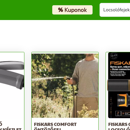
%
Kuponok
Ó
FISKARS COMFORT
FISKARS
 KÉSZLET
ÖNTÖZŐFEJ
LOCSOLÓP