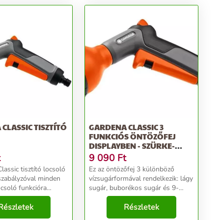
CLASSIC TISZTÍTÓ
GARDENA CLASSIC 3
FUNKCIÓS ÖNTÖZŐFEJ
DISPLAYBEN - SZÜRKE-
NARANCS
t
9 090
Ft
assic tisztító locsoló
Ez az öntözőfej 3 különböző
 szabályzóval minden
vízsugárformával rendelkezik: lágy
locsoló funkcióra
sugár, buborékos sugár és 9-
ertben. Innovatív,
pontos erős sugár. Használhatod
agyvédelmi
Részletek
öntözéshez, pl. felületekre (lágy
Részletek
al van felszerelve. A
sugár), cserepes növényekre