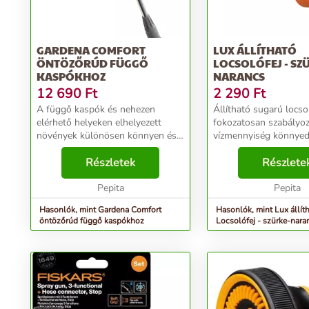
GARDENA COMFORT
LUX ÁLLÍTHATÓ
ÖNTÖZŐRÚD FÜGGŐ
LOCSOLÓFEJ - SZ
KASPÓKHOZ
NARANCS
12 690
Ft
2 290
Ft
A függő kaspók és nehezen
Állítható sugarú locso
elérhető helyeken elhelyezett
fokozatosan szabályo
növények különösen könnyen és
vízmennyiség könnye
pontosan öntözhetők, ha a
beállításához. Ergono
következő dönthető fejű terméket
Részletek
markolatának köszön
Részlete
használjuk: Comfort öntözőrúd
locsolás közben mindi
függő kaspókhoz. A folyam...
Pepita
kényelmes fogást bizto
Pepita
erős a vízsugár?...
Hasonlók, mint Gardena Comfort
Hasonlók, mint Lux állít
öntözőrúd függő kaspókhoz
Locsolófej - szürke-nara