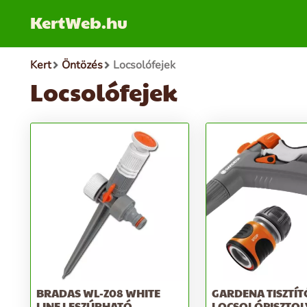
KertWeb.hu
Kert
Öntözés
Locsolófejek
Locsolófejek
BRADAS WL-Z08 WHITE
GARDENA TISZTÍT
LINE LESZÚRHATÓ
LOCSOLÓPISZTOLY