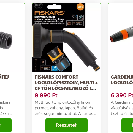
ÓFEJ
FISKARS COMFORT
GARDENA 
LOCSOLÓPISZTOLY, MULTI +
LOCSOLÓ
CF TÖMLŐCSATLAKOZÓ 13-
15...
9 990
Ft
6 390
F
iskars
Multi SoftGrip öntözőfej finom
A Gardena Cl
is
permet, zuhany, lapos, öblítő és
vízátfolyás
ákkal
erős sugár mintázattal. A tartós
tisztító és 
FiberComp markolat könnyű és
alkalmas a k
k
ergonomikus kialakítású. A
Részletek
beépített f
markolat kényelmes hüvelykujjas
technológiáv