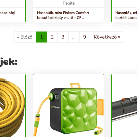
áramlásszabályo...
Pepita
fokozatmente
ocsolófej
Hasonlók, mint Fiskars Comfort
Hasonlók, mi
locsolópisztoly, multi + CF
tisztító Locs
tömlőcsatlakozó 13-15...
« Előző
1
2
3
…
9
Következő »
jek: