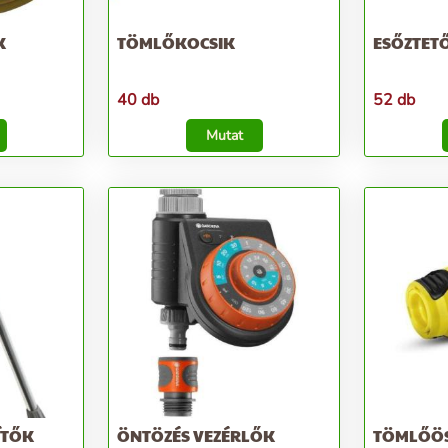
K
TÖMLŐKOCSIK
ESŐZTET
40 db
52 db
Mutat
ÍTŐK
ÖNTÖZÉS VEZÉRLŐK
TÖMLŐÖ