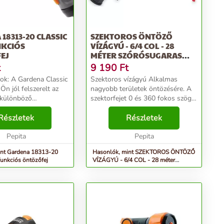
18313-20 CLASSIC
SZEKTOROS ÖNTÖZŐ
KCIÓS
VÍZÁGYÚ - 6/4 COL - 28
EJ
MÉTER SZÓRÓSUGARAS
PULZÁL...
t
9 190
Ft
 Classic
Szektoros vízágyú Alkalmas
 Ön jól felszerelt az
nagyobb területek öntözésére. A
 különböző
szektorfejet 0 és 360 fokos szög
ával rendelkezik, lágy
között állítható. Az öntöző
rékos sugár és 9-
Részletek
csatlakozható méretének
Részletek
 sugár. Használhatja
megfelelő menetbe. Locsoló
. ...
Pepita
adatok Bemene...
Pepita
int Gardena 18313-20
Hasonlók, mint SZEKTOROS ÖNTÖZŐ
funkciós öntözőfej
VÍZÁGYÚ - 6/4 COL - 28 méter
szórósugaras pulzál...