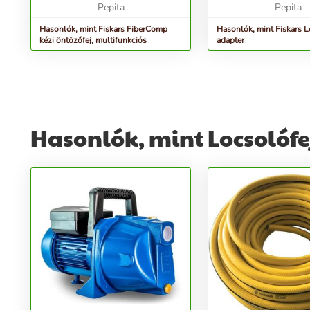
erős sugár mint...
Pepita
Pepita
Hasonlók, mint Fiskars FiberComp
Hasonlók, mint Fiskars L
kézi öntözőfej, multifunkciós
adapter
Hasonlók, mint Locsolófe