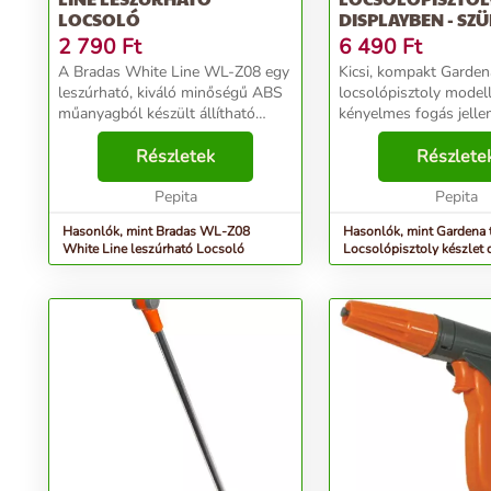
LOCSOLÓ
DISPLAYBEN - SZ
NARANCS
2 790
Ft
6 490
Ft
A Bradas White Line WL-Z08 egy
Kicsi, kompakt Garden
leszúrható, kiváló minőségű ABS
locsolópisztoly model
műanyagból készült állítható
kényelmes fogás jelle
locsolófej, gyorscsatlakozóval és
beépített puha- műan
áramlás szabályozó szeleppel. Az
Részletek
révén. A vízsugár
Részlete
egyedi igényekhez állítható
fokozatmentesen szab
szórófej műkö...
Pepita
továbbá a locsolópisz
Pepita
impulzuskio...
Hasonlók, mint Bradas WL-Z08
Hasonlók, mint Gardena t
White Line leszúrható Locsoló
Locsolópisztoly készlet 
szürke-narancs