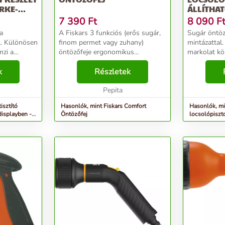
ÜRKE-
ÁLLÍTHATÓ
TÖMLŐCSA
7 390
Ft
8 090
F
a
A Fiskars 3 funkciós (erős sugár,
Sugár öntöz
l. Különösen
finom permet vagy zuhany)
mintázattal
mzi a
öntözőfeje ergonomikus
markolat k
yag elemek
kialakítású és kényelmes
kialakítású
k
SoftGrip™ markolattal rendelkezik
Részletek
hüvelykujja
ályozható
Hüvekujjal kezelhető
áramlásszab
toly
be/kikapcsolási áramlás-
Pepita
univerzális 
szabályozó e...
rendelkez...
isztító
Hasonlók, mint Fiskars Comfort
Hasonlók, mi
displayben -
Öntözőfej
locsolópisztol
tömlőcsatl...