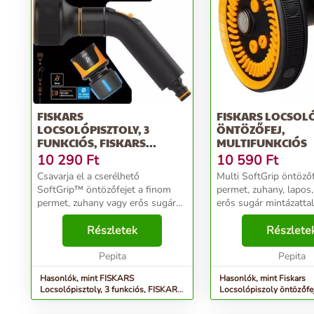
FISKARS
FISKARS LOCSOL
LOCSOLÓPISZTOLY, 3
ÖNTÖZŐFEJ,
FUNKCIÓS, FISKARS
MULTIFUNKCIÓS
&QUOT;COMFORT&QUOT;+...
10 290
Ft
10 590
Ft
Csavarja el a cserélhető
Multi SoftGrip öntöző
SoftGrip™ öntözőfejet a finom
permet, zuhany, lapos,
permet, zuhany vagy erős sugár
erős sugár mintázattal
mintázat kiválasztásához -finoman
következő Fiskars öma
állítható locsolási mintázat -a
Részletek
és öntözőrudakkal has
Részlete
hüvelykujjas áramlásszabályozó
1054781, 1054782, 1
ki/be kapcsol...
Pepita
1052182, 1052183, 1..
Pepita
Hasonlók, mint FISKARS
Hasonlók, mint Fiskars
Locsolópisztoly, 3 funkciós, FISKARS
Locsolópiszoly öntözőfej
&quot;Comfort&quot;+...
multifunkciós