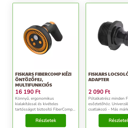
FISKARS FIBERCOMP KÉZI
FISKARS LOCSOL
ÖNTÖZŐFEJ,
ADAPTER
MULTIFUNKCIÓS
16 190
Ft
2 090
Ft
Könnyű, ergonomikus
Pótalkatrész minden F
kialakítással és kivételes
esőztetőhöz. Univerzál
tartósságot biztosító FiberComp
csatlakozó - Más márk
2x tartósabb markolattal. Csavarja
kompatibilis...
el a SoftGrip öntözőfejet a finom
Részletek
Részlete
permet, zuhany, lapos, öblítő vagy