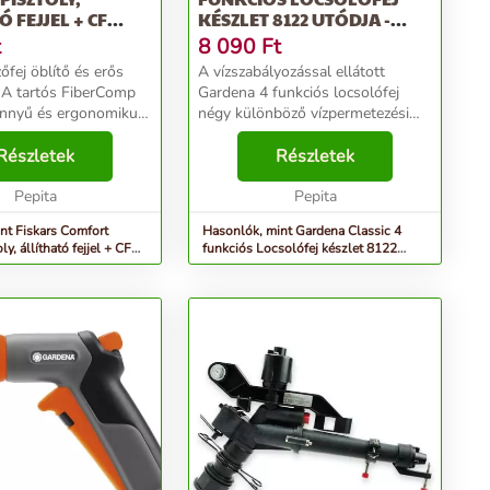
 FEJJEL + CF
KÉSZLET 8122 UTÓDJA -
TL...
SZÜRK...
t
8 090
Ft
őfej öblítő és erős
A vízszabályozással ellátott
. A tartós FiberComp
Gardena 4 funkciós locsolófej
önnyű és ergonomikus
négy különböző vízpermetezési
. A markolat kényelmes
mintázattal rendelkezik: erős,
s
Részletek
lapos, lágy és párás permet,
Részletek
ályozóval és
széles választékot biztosítva a kert
csatlakozóval
Pepita
és az otthon h...
Pepita
nt Fiskars Comfort
Hasonlók, mint Gardena Classic 4
y, állítható fejjel + CF
funkciós Locsolófej készlet 8122
utódja - szürk...