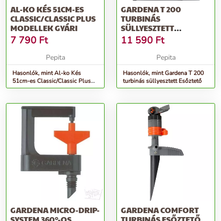
AL-KO KÉS 51CM-ES
GARDENA T 200
CLASSIC/CLASSIC PLUS
TURBINÁS
MODELLEK GYÁRI
SÜLLYESZTETT
ESŐZTETŐ
7 790
Ft
11 590
Ft
Pepita
Pepita
Hasonlók, mint Al-ko Kés
Hasonlók, mint Gardena T 200
51cm-es Classic/Classic Plus
turbinás süllyesztett Esőztető
modellek Gyári
GARDENA MICRO-DRIP-
GARDENA COMFORT
SYSTEM 360°-OS
TURBINÁS ESŐZTETŐ