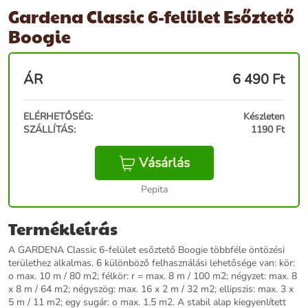
Gardena Classic 6-felület Esőztető
Boogie
ÁR
6 490
Ft
ELÉRHETŐSÉG:
Készleten
SZÁLLÍTÁS:
1190 Ft
Vásárlás
Pepita
Termékleírás
A GARDENA Classic 6-felület esőztető Boogie többféle öntözési
területhez alkalmas. 6 különböző felhasználási lehetősége van: kör:
o max. 10 m / 80 m2; félkör: r = max. 8 m / 100 m2; négyzet: max. 8
x 8 m / 64 m2; négyszög: max. 16 x 2 m / 32 m2; ellipszis: max. 3 x
5 m / 11 m2; egy sugár: o max. 1.5 m2. A stabil alap kiegyenlített