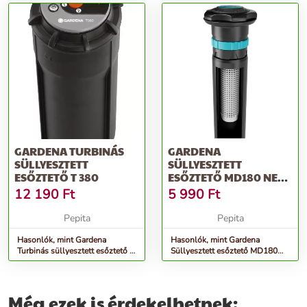
GARDENA TURBINÁS
GARDENA
SÜLLYESZTETT
SÜLLYESZTETT
ESŐZTETŐ T 380
ESŐZTETŐ MD180 NEM
LÉTEZIK A
12 190
Ft
5 990
Ft
HUSQVARNÁNÁL
Pepita
Pepita
Hasonlók, mint Gardena
Hasonlók, mint Gardena
Turbinás süllyesztett esőztető T
Süllyesztett esőztető MD180
380
nem létezik a husqvarnánál
Még ezek is érdekelhetnek: