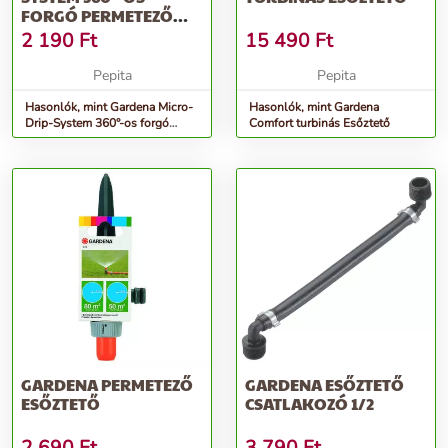
FORGÓ PERMETEZŐ
ESŐZTETŐ 2 DB
2 190
Ft
15 490
Ft
Pepita
Pepita
Hasonlók, mint Gardena Micro-
Hasonlók, mint Gardena
Drip-System 360°-os forgó
Comfort turbinás Esőztető
permetező Esőztető 2 db
GARDENA PERMETEZŐ
GARDENA ESŐZTETŐ
ESŐZTETŐ
CSATLAKOZÓ 1/2