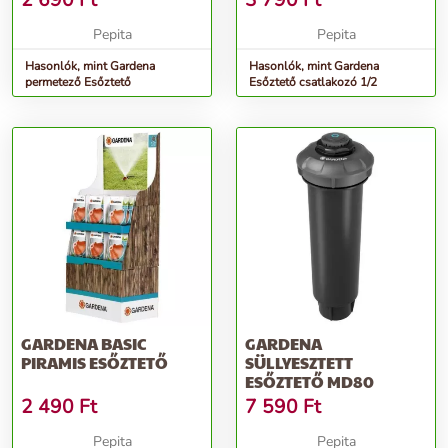
2 690
Ft
3 790
Ft
Pepita
Pepita
Hasonlók, mint Gardena
Hasonlók, mint Gardena
permetező Esőztető
Esőztető csatlakozó 1/2
GARDENA BASIC
GARDENA
PIRAMIS ESŐZTETŐ
SÜLLYESZTETT
ESŐZTETŐ MD80
2 490
Ft
7 590
Ft
Pepita
Pepita