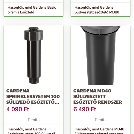
Hasonlók, mint Gardena Basic
Hasonlók, mint Gardena
piramis Esőztető
Süllyesztett esőztető MD80
GARDENA
GARDENA MD40
SPRINKLERSYSTEM 100
SÜLLYESZTETT
SÜLLYEDŐ ESŐZTETŐ
ESŐZTETŐ RENDSZER
CSÍKFÚVÓKÁVAL
4 090
Ft
6 490
Ft
Pepita
Pepita
Hasonlók, mint Gardena
Hasonlók, mint Gardena MD40