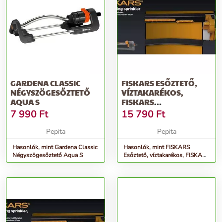
GARDENA CLASSIC
FISKARS ESŐZTETŐ,
NÉGYSZÖGESŐZTETŐ
VÍZTAKARÉKOS,
AQUA S
FISKARS
&QUOT;COMFORT&QUOT;
7 990
Ft
15 790
Ft
Pepita
Pepita
Hasonlók, mint Gardena Classic
Hasonlók, mint FISKARS
Négyszögesőztető Aqua S
Esőztető, víztakarékos, FISKARS
&quot;Comfort&quot;