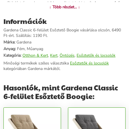
működést és egyben mobil használatot is biztosít. A szennyszűrő
↓ Több részlet... ↓
praktikus, könnyen tisztítható. Változatos öntözéshez.A mindenes.
A sokoldalú GARDENA Classic Boogie 6-felület-esőztetővel hatféle
Információk
alakú felület öntözhető, a körtől a téglalapigEgyszerű használat. A
kívánt öntözési felület könnyedén beállítható a tárcsa elforgatásával
Gardena Classic 6-felület Esőztető Boogie vásárlása olcsón, 6490
- így könnyen és gyorsan beöntözheti a megfelelő felületetMobil
Ft-ért. Szállítás: 1190 Ft.
használat stabil leállítással. A szilárd talp lejtőn vagy egyenetlen
terepen is nagy stabilitást biztosítanak, lehetővé téve az esőztető
Márka:
Gardena
mobil használatátGARDENA esőztetőállvánnyal is használható.
Anyag:
Fém, Műanyag
Esőztetőállványra erősítve felülről öntözheti növényeit - a
Kategória:
Otthon & Kert
,
Kert
,
Öntözés
,
Esőztetők és locsolók
magasabb fajtákat is
Minőségi termékek széles választéka
Esőztetők és locsolók
kategóriában Gardena márkától.
További információk>>
Hasonlók, mint Gardena Classic
6-felület Esőztető Boogie: