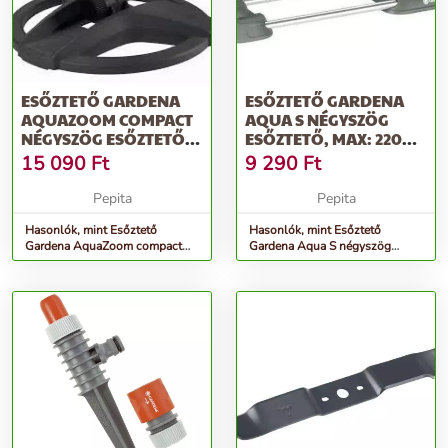
ESŐZTETŐ GARDENA
ESŐZTETŐ GARDENA
AQUAZOOM COMPACT
AQUA S NÉGYSZÖG
NÉGYSZÖG ESŐZTETŐ,
ESŐZTETŐ, MAX: 220
MAX: 216 M2
M2, BASIC
15 090
Ft
9 290
Ft
Pepita
Pepita
Hasonlók, mint Esőztető
Hasonlók, mint Esőztető
Gardena AquaZoom compact
Gardena Aqua S négyszög
négyszög esőztető, max: 216
esőztető, max: 220 m2, basic
m2