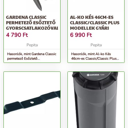
GARDENA CLASSIC
AL-KO KÉS 46CM-ES
PERMETEZŐ ESŐZTETŐ
CLASSIC/CLASSIC PLUS
GYORSCSATLAKOZÓVAL
MODELLEK GYÁRI
4 790
Ft
6 990
Ft
Pepita
Pepita
Hasonlók, mint Gardena Classic
Hasonlók, mint Al-ko Kés
permetező Esőztető
46cm-es Classic/Classic Plus
gyorscsatlakozóval
modellek Gyári