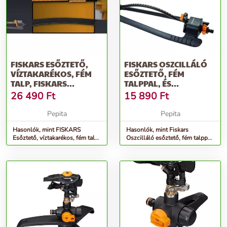
FISKARS ESŐZTETŐ,
FISKARS OSZCILLÁLÓ
VÍZTAKARÉKOS, FÉM
ESŐZTETŐ, FÉM
TALP, FISKARS
TALPPAL, ÉS
&QUOT;COMFORT&QUOT;
FÚVÓKÁVAL
26 490
Ft
15 890
Ft
Pepita
Pepita
Hasonlók, mint FISKARS
Hasonlók, mint Fiskars
Esőztető, víztakarékos, fém talp,
Oszcilláló esőztető, fém talppal,
FISKARS &quot;Comfort&quot;
és fúvókával