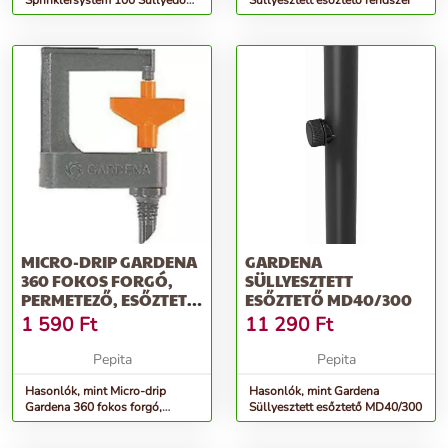
Sprinklersystem 100 Süllyedő
Süllyesztett esőztető rendszer
esőztető csíkfúvókával
MICRO-DRIP GARDENA
GARDENA
360 FOKOS FORGÓ,
SÜLLYESZTETT
PERMETEZŐ, ESŐZTETŐ
ESŐZTETŐ MD40/300
(2 DB)
1 590
Ft
11 290
Ft
Pepita
Pepita
Hasonlók, mint Micro-drip
Hasonlók, mint Gardena
Gardena 360 fokos forgó,
Süllyesztett esőztető MD40/300
permetező, esőztető (2 db)