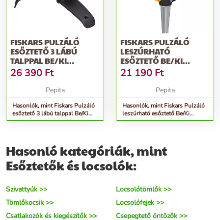
FISKARS PULZÁLÓ
FISKARS PULZÁLÓ
ESŐZTETŐ 3 LÁBÚ
LESZÚRHATÓ
TALPPAL BE/KI
ESŐZTETŐ BE/KI
FUNKCIÓVAL
FUNKCIÓVAL
26 390
Ft
21 190
Ft
Pepita
Pepita
Hasonlók, mint Fiskars Pulzáló
Hasonlók, mint Fiskars Pulzáló
esőztető 3 lábú talppal Be/Ki
leszúrható esőztető Be/Ki
funkcióval
funkcióval
Hasonló kategóriák, mint
Esőztetők és locsolók:
Szivattyúk >>
Locsolótömlők >>
Tömlőkocsik >>
Locsolófejek >>
Csatlakozók és kiegészítők >>
Csepegtető öntözők >>