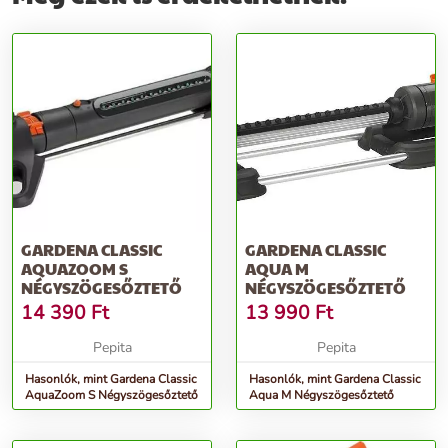
GARDENA CLASSIC
GARDENA CLASSIC
AQUAZOOM S
AQUA M
NÉGYSZÖGESŐZTETŐ
NÉGYSZÖGESŐZTETŐ
14 390
Ft
13 990
Ft
Pepita
Pepita
Hasonlók, mint Gardena Classic
Hasonlók, mint Gardena Classic
AquaZoom S Négyszögesőztető
Aqua M Négyszögesőztető