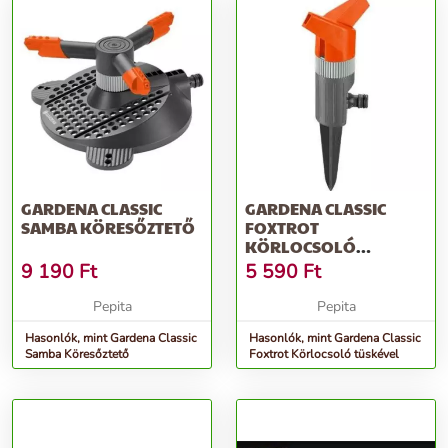
GARDENA CLASSIC
GARDENA CLASSIC
SAMBA KÖRESŐZTETŐ
FOXTROT
KÖRLOCSOLÓ
TÜSKÉVEL
9 190
Ft
5 590
Ft
Pepita
Pepita
Hasonlók, mint Gardena Classic
Hasonlók, mint Gardena Classic
Samba Köresőztető
Foxtrot Körlocsoló tüskével