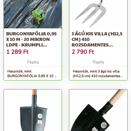
BURGONYAFÓLIA 0,95
3 ÁGÚ KIS VILLA (H12,5
X 10 M - 20 MIKRON
CM) 410
LDPE - KRUMPLI
ROZSDAMENTES
VETEMÉNYES A...
ACÉL,FSC FA NYÉLLEL...
1 289
Ft
2 790
Ft
Pepita
Pepita
Hasonlók, mint
Hasonlók, mint 3 ágú kis villa
BURGONYAFÓLIA 0,95 X 10 M
(H12,5 cm) 410 rozsdamentes
- 20 MIKRON LDPE - krumpli
acél,FSC fa nyéllel...
veteményes a...