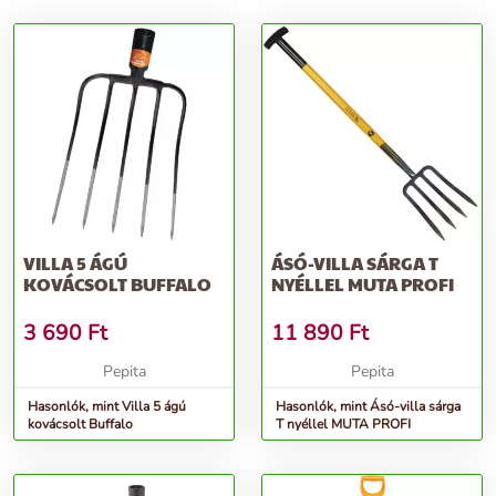
VILLA 5 ÁGÚ
ÁSÓ-VILLA SÁRGA T
KOVÁCSOLT BUFFALO
NYÉLLEL MUTA PROFI
3 690
Ft
11 890
Ft
Pepita
Pepita
Hasonlók, mint Villa 5 ágú
Hasonlók, mint Ásó-villa sárga
kovácsolt Buffalo
T nyéllel MUTA PROFI