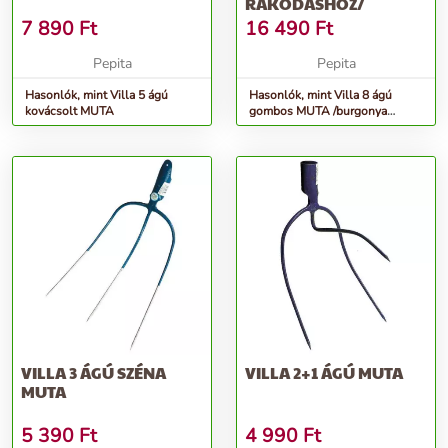
RAKODÁSHOZ/
7 890
Ft
16 490
Ft
Pepita
Pepita
Hasonlók, mint Villa 5 ágú
Hasonlók, mint Villa 8 ágú
kovácsolt MUTA
gombos MUTA /burgonya
rakodáshoz/
VILLA 3 ÁGÚ SZÉNA
VILLA 2+1 ÁGÚ MUTA
MUTA
5 390
Ft
4 990
Ft