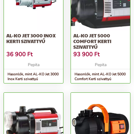
regisztrációval: 3 év; 1300 W; 1300W, max. szívómélység 8 m, max.
szállítási magasság 50 m, 5000 l/ó, ca. 2500 üzemüra, 3 év garancia
További információk>>
AL-KO JET 3000 INOX
AL-KO JET 5000
KERTI SZIVATTYÚ
COMFORT KERTI
SZIVATTYÚ
36 900
Ft
93 900
Ft
Pepita
Pepita
Hasonlók, mint AL-KO Jet 3000
Hasonlók, mint AL-KO Jet 5000
Inox Kerti szivattyú
Comfort Kerti szivattyú