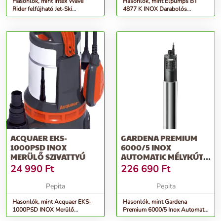
Hasonlók, mint Intex Wave
Hasonlók, mint Elpumps BT
Rider felfújható Jet-Ski
4877 K INOX Darabolós
77x117cm (57520NP)
szennyvíz szivattyú
ACQUAER EKS-
GARDENA PREMIUM
1000PSD INOX
6000/5 INOX
MERÜLŐ SZIVATTYÚ
AUTOMATIC MÉLYKÚTI
SZIVATTYÚ
24 990
Ft
226 690
Ft
Pepita
Pepita
Hasonlók, mint Acquaer EKS-
Hasonlók, mint Gardena
1000PSD INOX Merülő
Premium 6000/5 Inox Automatic
szivattyú
Mélykúti szivattyú