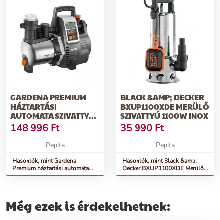
GARDENA PREMIUM
BLACK &AMP; DECKER
HÁZTARTÁSI
BXUP1100XDE MERÜLŐ
AUTOMATA SZIVATTYÚ
SZIVATTYÚ 1100W INOX
6000/6E LCD INOX
148 996
Ft
35 990
Ft
Pepita
Pepita
Hasonlók, mint Gardena
Hasonlók, mint Black &amp;
Premium háztartási automata
Decker BXUP1100XDE Merülő
szivattyú 6000/6E LCD Inox
szivattyú 1100W Inox
Még ezek is érdekelhetnek: