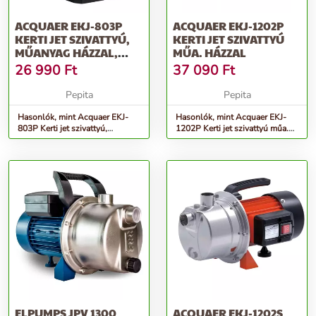
ACQUAER EKJ-803P
ACQUAER EKJ-1202P
KERTI JET SZIVATTYÚ,
KERTI JET SZIVATTYÚ
MŰANYAG HÁZZAL,
MŰA. HÁZZAL
(800W / 1&Q...
26 990
Ft
37 090
Ft
Pepita
Pepita
Hasonlók, mint Acquaer EKJ-
Hasonlók, mint Acquaer EKJ-
803P Kerti jet szivattyú,
1202P Kerti jet szivattyú műa.
műanyag házzal, (800W / 1&q...
házzal
ELPUMPS JPV 1300
ACQUAER EKJ-1202S