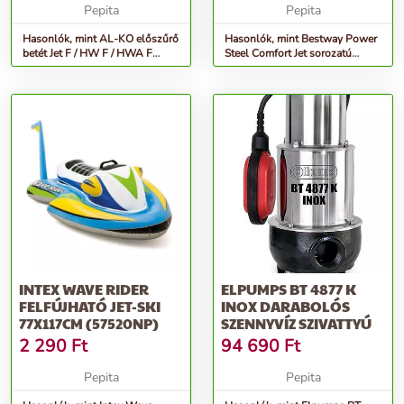
Pepita
Pepita
Hasonlók, mint AL-KO előszűrő
Hasonlók, mint Bestway Power
betét Jet F / HW F / HWA F
Steel Comfort Jet sorozatú
szivattyúkhoz, műanyag
ovális medencekészlet, 6...
INTEX WAVE RIDER
ELPUMPS BT 4877 K
FELFÚJHATÓ JET-SKI
INOX DARABOLÓS
77X117CM (57520NP)
SZENNYVÍZ SZIVATTYÚ
2 290
Ft
94 690
Ft
Pepita
Pepita