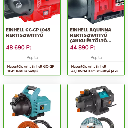
EINHELL GC-GP 1045
EINHELL AQUINNA
KERTI SZIVATTYÚ
KERTI SZIVATTYÚ
(AKKU ÉS TÖLTŐ
NÉLKÜL)
48 690
Ft
44 890
Ft
Pepita
Pepita
Hasonlók, mint Einhell GC-GP
Hasonlók, mint Einhell
1045 Kerti szivattyú
AQUINNA Kerti szivattyú (Akku
és töltő nélkül)