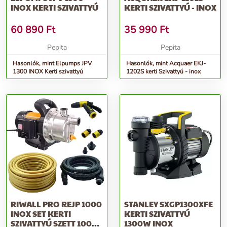
INOX KERTI SZIVATTYÚ
KERTI SZIVATTYÚ - INOX
60 890
Ft
35 990
Ft
Pepita
Pepita
Hasonlók, mint Elpumps JPV
Hasonlók, mint Acquaer EKJ-
1300 INOX Kerti szivattyú
1202S kerti Szivattyú - inox
RIWALL PRO REJP 1000
STANLEY SXGP1300XFE
INOX SET KERTI
KERTI SZIVATTYÚ
SZIVATTYÚ SZETT 1000
1300W INOX