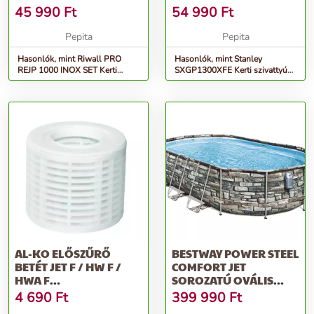
W
45 990
Ft
54 990
Ft
Pepita
Pepita
Hasonlók, mint Riwall PRO
Hasonlók, mint Stanley
REJP 1000 INOX SET Kerti
SXGP1300XFE Kerti szivattyú
szivattyú szett 1000 W
1300W Inox
AL-KO ELŐSZŰRŐ
BESTWAY POWER STEEL
BETÉT JET F / HW F /
COMFORT JET
HWA F
SOROZATÚ OVÁLIS
SZIVATTYÚKHOZ,
MEDENCEKÉSZLET, 6...
4 690
Ft
399 990
Ft
MŰANYAG