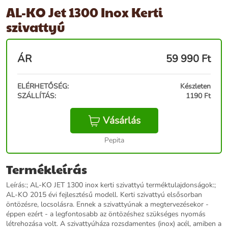
AL-KO Jet 1300 Inox Kerti
szivattyú
ÁR
59 990
Ft
ELÉRHETŐSÉG:
Készleten
SZÁLLÍTÁS:
1190 Ft
Vásárlás
Pepita
Termékleírás
Leírás:; AL-KO JET 1300 inox kerti szivattyú terméktulajdonságok:;
AL-KO 2015 évi fejlesztésű modell. Kerti szivattyú elsősorban
öntözésre, locsolásra. Ennek a szivattyúnak a megtervezésekor -
éppen ezért - a legfontosabb az öntözéshez szükséges nyomás
létrehozása volt. A szivattyúháza rozsdamentes (inox) acél, amiben a