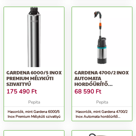
GARDENA 6000/5 INOX
GARDENA 4700/2 INOX
PREMIUM MÉLYKÚTI
AUTOMATA
SZIVATTYÚ
HORDÓÜRÍTŐ
SZIVATTYÚ
175 490
Ft
68 590
Ft
Pepita
Pepita
Hasonlók, mint Gardena 6000/5
Hasonlók, mint Gardena 4700/2
Inox Premium Mélykúti szivattyú
Inox Automata hordóürítő
szivattyú