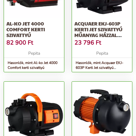
AL-KO JET 4000
ACQUAER EKJ-603P
COMFORT KERTI
KERTI JET SZIVATTYÚ
SZIVATTYÚ
MŰANYAG HÁZZAL
(600W / 1&QUO...
82 900
Ft
23 796
Ft
Pepita
Pepita
Hasonlók, mint Al-ko Jet 4000
Hasonlók, mint Acquaer EKJ-
Comfort kerti szivattyú
603P Kerti Jet szivattyú
műanyag házzal (600W /
1&quo...