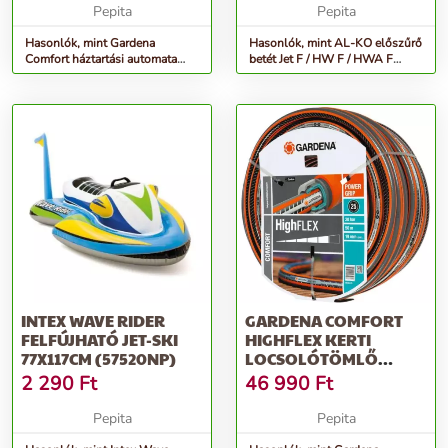
Pepita
Pepita
Hasonlók, mint Gardena
Hasonlók, mint AL-KO előszűrő
Comfort háztartási automata
betét Jet F / HW F / HWA F
szivattyú 4000/5E
szivattyúkhoz, műanyag
INTEX WAVE RIDER
GARDENA COMFORT
FELFÚJHATÓ JET-SKI
HIGHFLEX KERTI
77X117CM (57520NP)
LOCSOLÓTÖMLŐ
3/4&QUOT; 50 M
2 290
Ft
46 990
Ft
Pepita
Pepita