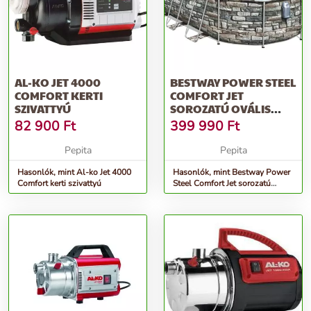
AL-KO JET 4000
BESTWAY POWER STEEL
COMFORT KERTI
COMFORT JET
SZIVATTYÚ
SOROZATÚ OVÁLIS
MEDENCEKÉSZLET, 6...
82 900
Ft
399 990
Ft
Pepita
Pepita
Hasonlók, mint Al-ko Jet 4000
Hasonlók, mint Bestway Power
Comfort kerti szivattyú
Steel Comfort Jet sorozatú
ovális medencekészlet, 6...