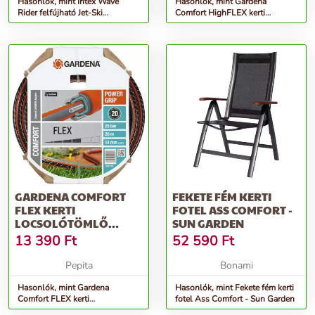
Hasonlók, mint Intex Wave
Hasonlók, mint Gardena
Rider felfújható Jet-Ski
Comfort HighFLEX kerti
77x117cm (57520NP)
Locsolótömlő 3/4&quot; 50 M
GARDENA COMFORT
FEKETE FÉM KERTI
FLEX KERTI
FOTEL ASS COMFORT -
LOCSOLÓTÖMLŐ
SUN GARDEN
1/2&QUOT; 20 M
13 390
Ft
52 590
Ft
Pepita
Bonami
Hasonlók, mint Gardena
Hasonlók, mint Fekete fém kerti
Comfort FLEX kerti
fotel Ass Comfort - Sun Garden
Locsolótömlő 1/2&quot; 20 M