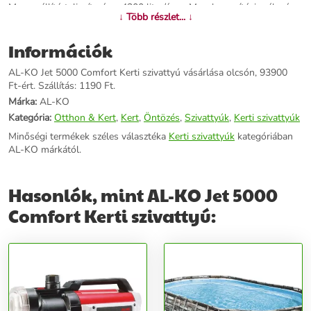
Max. szállító teljesítmény: 4300 liter/óra - Max. bemerítési mélység:
↓ Több részlet... ↓
8 m - Termék súlya: 11 kg
Információk
További információk>>
AL-KO Jet 5000 Comfort Kerti szivattyú vásárlása olcsón, 93900
Ft-ért. Szállítás: 1190 Ft.
Márka:
AL-KO
Kategória:
Otthon & Kert
,
Kert
,
Öntözés
,
Szivattyúk
,
Kerti szivattyúk
Minőségi termékek széles választéka
Kerti szivattyúk
kategóriában
AL-KO márkától.
Hasonlók, mint AL-KO Jet 5000
Comfort Kerti szivattyú: