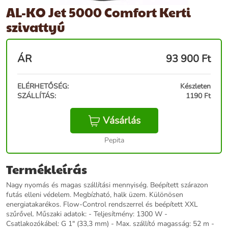
AL-KO Jet 5000 Comfort Kerti
szivattyú
ÁR
93 900
Ft
ELÉRHETŐSÉG:
Készleten
SZÁLLÍTÁS:
1190 Ft
Vásárlás
Pepita
Termékleírás
Nagy nyomás és magas szállítási mennyiség. Beépített szárazon
futás elleni védelem. Megbízható, halk üzem. Különösen
energiatakarékos. Flow-Control rendszerrel és beépített XXL
szűrővel. Műszaki adatok: - Teljesítmény: 1300 W -
Csatlakozókábel: G 1" (33,3 mm) - Max. szállító magasság: 52 m -