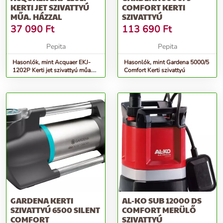
KERTI JET SZIVATTYÚ
COMFORT KERTI
MŰA. HÁZZAL
SZIVATTYÚ
37 090
Ft
113 690
Ft
Pepita
Pepita
Hasonlók, mint Acquaer EKJ-
Hasonlók, mint Gardena 5000/5
1202P Kerti jet szivattyú műa.
Comfort Kerti szivattyú
házzal
GARDENA KERTI
AL-KO SUB 12000 DS
SZIVATTYÚ 6500 SILENT
COMFORT MERÜLŐ
COMFORT
SZIVATTYÚ