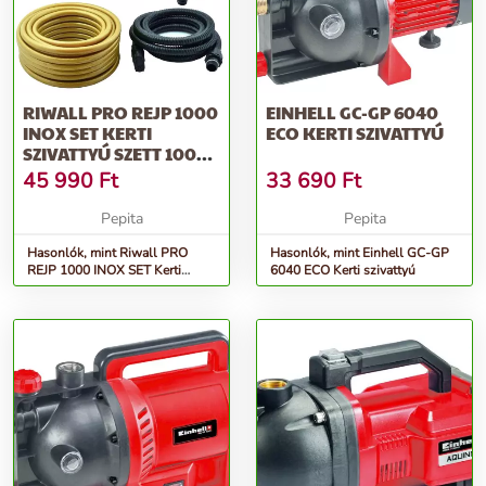
RIWALL PRO REJP 1000
EINHELL GC-GP 6040
INOX SET KERTI
ECO KERTI SZIVATTYÚ
SZIVATTYÚ SZETT 1000
W
45 990
Ft
33 690
Ft
Pepita
Pepita
Hasonlók, mint Riwall PRO
Hasonlók, mint Einhell GC-GP
REJP 1000 INOX SET Kerti
6040 ECO Kerti szivattyú
szivattyú szett 1000 W