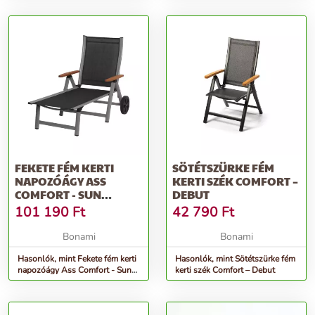
FEKETE FÉM KERTI
SÖTÉTSZÜRKE FÉM
NAPOZÓÁGY ASS
KERTI SZÉK COMFORT –
COMFORT - SUN
DEBUT
GARDEN
101 190
Ft
42 790
Ft
Bonami
Bonami
Hasonlók, mint Fekete fém kerti
Hasonlók, mint Sötétszürke fém
napozóágy Ass Comfort - Sun
kerti szék Comfort – Debut
Garden