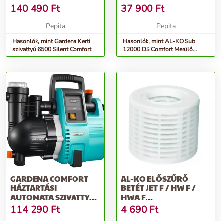
140 490
Ft
37 900
Ft
Pepita
Pepita
Hasonlók, mint Gardena Kerti
Hasonlók, mint AL-KO Sub
szivattyú 6500 Silent Comfort
12000 DS Comfort Merülő
szivattyú
GARDENA COMFORT
AL-KO ELŐSZŰRŐ
HÁZTARTÁSI
BETÉT JET F / HW F /
AUTOMATA SZIVATTYÚ
HWA F
4000/5E
SZIVATTYÚKHOZ,
114 290
Ft
4 690
Ft
MŰANYAG