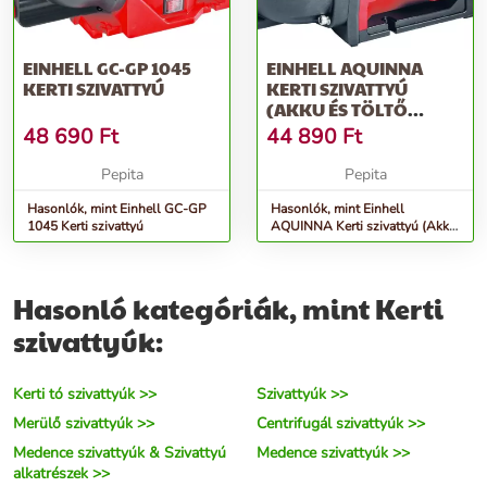
EINHELL GC-GP 1045
EINHELL AQUINNA
KERTI SZIVATTYÚ
KERTI SZIVATTYÚ
(AKKU ÉS TÖLTŐ
NÉLKÜL)
48 690
Ft
44 890
Ft
Pepita
Pepita
Hasonlók, mint Einhell GC-GP
Hasonlók, mint Einhell
1045 Kerti szivattyú
AQUINNA Kerti szivattyú (Akku
és töltő nélkül)
Hasonló kategóriák, mint Kerti
szivattyúk:
Kerti tó szivattyúk >>
Szivattyúk >>
Merülő szivattyúk >>
Centrifugál szivattyúk >>
Medence szivattyúk & Szivattyú
Medence szivattyúk >>
alkatrészek >>