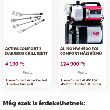
ACTIVA COMFORT 3
AL-KO HW 4500 FCS
DARABOS GRILL SZETT
COMFORT HÁZI VÍZMŰ
4 190
Ft
124 900
Ft
Pepita
Pepita
Hasonlók, mint Activa Comfort
Hasonlók, mint AL-KO HW
3 darabos Grill szett
4500 FCS Comfort Házi vízmű
Még ezek is érdekelhetnek: