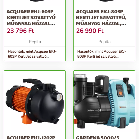
ACQUAER EKJ-603P
ACQUAER EKJ-803P
KERTI JET SZIVATTYÚ
KERTI JET SZIVATTYÚ,
MŰANYAG HÁZZAL
MŰANYAG HÁZZAL,
(600W / 1&QUO...
(800W / 1&Q...
23 796
Ft
26 990
Ft
Pepita
Pepita
Hasonlók, mint Acquaer EKJ-
Hasonlók, mint Acquaer EKJ-
603P Kerti Jet szivattyú
803P Kerti jet szivattyú,
műanyag házzal (600W /
műanyag házzal, (800W / 1&q...
1&quo...
ACQUAER EKJ-1202P
GARDENA 5000/5