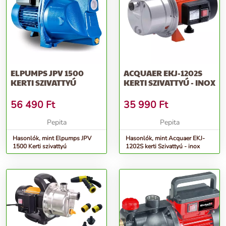
ELPUMPS JPV 1500
ACQUAER EKJ-1202S
KERTI SZIVATTYÚ
KERTI SZIVATTYÚ - INOX
56 490
Ft
35 990
Ft
Pepita
Pepita
Hasonlók, mint Elpumps JPV
Hasonlók, mint Acquaer EKJ-
1500 Kerti szivattyú
1202S kerti Szivattyú - inox