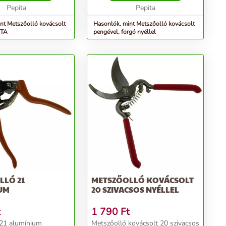
Pepita
Pepita
nt Metszőolló kovácsolt
Hasonlók, mint Metszőolló kovácsolt
UTA
pengével, forgó nyéllel
LLÓ 21
METSZŐOLLÓ KOVÁCSOLT
UM
20 SZIVACSOS NYÉLLEL
t
1 790
Ft
 21 alumínium
Metszőolló kovácsolt 20 szivacsos