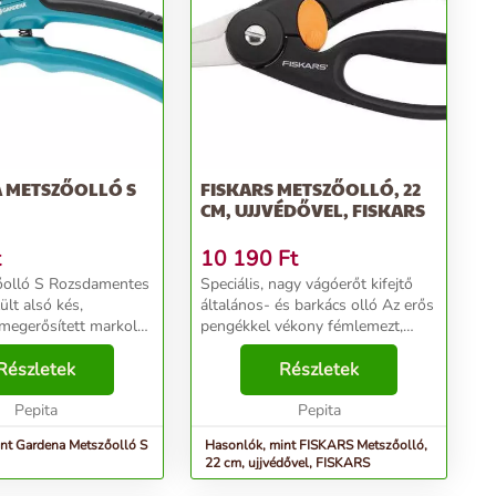
 METSZŐOLLÓ S
FISKARS METSZŐOLLÓ, 22
CM, UJJVÉDŐVEL, FISKARS
t
10 190
Ft
őolló S Rozsdamentes
Speciális, nagy vágóerőt kifejtő
ült alsó kés,
általános- és barkács olló Az erős
 megerősített markolat.
pengékkel vékony fémlemezt,
tes bevonattal
műanyagot, tubust, kötelet és
ső késével és
Részletek
vezetéket is vághat Fibercomp
Részletek
s acélból készült alsó
műanyag, mely erős, tartós és
ARDENA Cla...
Pepita
könnyű tulaj...
Pepita
nt Gardena Metszőolló S
Hasonlók, mint FISKARS Metszőolló,
22 cm, ujjvédővel, FISKARS