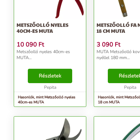
METSZŐOLLÓ NYELES
METSZŐOLLÓ FA 
40CM-ES MUTA
18 CM MUTA
10 090
Ft
3 090
Ft
Metszőolló nyeles 40cm-es
MUTA Metszőolló ková
MUTA...
nyéllel 180 mm...
Részletek
Részlete
Pepita
Pepita
Hasonlók, mint Metszőolló nyeles
Hasonlók, mint Metszőoll
40cm-es MUTA
18 cm MUTA