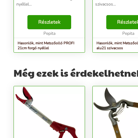
nyéllel...
szivacsos...
Részletek
Részlete
Pepita
Pepita
Hasonlók, mint Metszőolló PROFI
Hasonlók, mint Metszőo
21cm forgó nyéllel
alu21 szivacsos
Még ezek is érdekelhetne