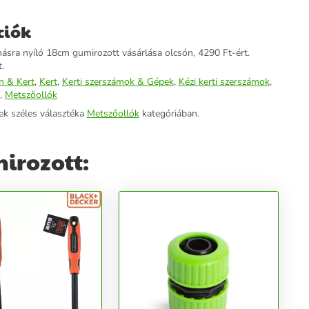
ciók
sra nyíló 18cm gumirozott vásárlása olcsón, 4290 Ft-ért.
.
n & Kert
,
Kert
,
Kerti szerszámok & Gépek
,
Kézi kerti szerszámok
,
,
Metszőollók
ek széles választéka
Metszőollók
kategóriában.
irozott: