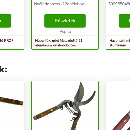
kínálódobozos (12db/doboz)...
5999550480
k
Részletek
Pepita
lló PROFI
Hasonlók, mint Metszőolló 21
Hasonlók, mi
alumínium kínálódobozos
alumínium
(12db/doboz)
k: