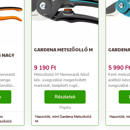
GARDENA METSZŐOLLÓ M
GARDENA
S NAGY
9 190
Ft
5 990
F
tervezett
Metszőolló M Nemesacél felső
Kerti metsz
penge.
kés, üvegszállal megerősített
acélból kész
lenálló
markolat, beépített rugó
üvegszállal
ét kézzel
Tapadásmentes bevonattal
Tapadásmen
 egyujjas
k
ellátott felső késével és
Részletek
ellátott fel
gzítő
rozsdamentes acélból készült alsó
rozsdamente
késével a GARDENA Comfort
Pepita
késével a G
mets...
ro
Hasonlók, mint Gardena Metszőolló
Hasonlók, mi
tszőolló
M