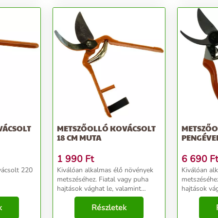
VÁCSOLT
METSZŐOLLÓ KOVÁCSOLT
METSZŐO
18 CM MUTA
PENGÉVE
1 990
Ft
6 690
F
ácsolt 220
Kiválóan alkalmas élő növények
Kiválóan al
metszéséhez. Fiatal vagy puha
metszéséhez
hajtások vághat le, valamint
hajtások vág
fásodott kerti bokrokat és
fásodott ker
k
sövényeket is metszhet vele.
Részletek
sövényeket i
Méret:18cm...