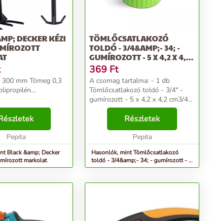
MP; DECKER KÉZI
TÖMLŐCSATLAKOZÓ
UMÍROZOTT
TOLDÓ - 3/4&AMP;- 34; -
AT
GUMÍROZOTT - 5 X 4,2 X 4,2
CM
t
369
Ft
sz 300 mm Tömeg 0,3
A csomag tartalma: - 1 db
ipropilén...
Tömlőcsatlakozó toldó - 3/4" -
gumírozott - 5 x 4,2 x 4,2 cm3/4"-
os locsolótömlők toldására
Részletek
alkalmas tömlőcsatlakozó.
Részletek
Egyszerű, szerszámok nélküli
Pepita
felszerelés, a szorítós me...
Pepita
nt Black &amp; Decker
Hasonlók, mint Tömlőcsatlakozó
umírozott markolat
toldó - 3/4&amp;- 34; - gumírozott - 5
x 4,2 x 4,2 cm