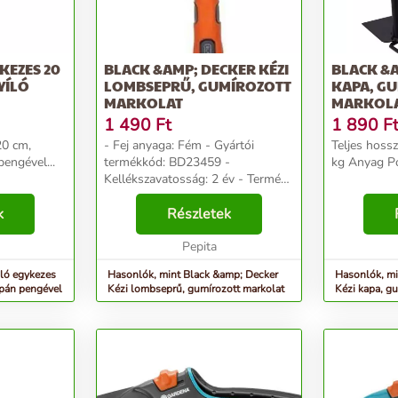
KEZES 20
BLACK &AMP; DECKER KÉZI
BLACK &A
YÍLÓ
LOMBSEPRŰ, GUMÍROZOTT
KAPA, G
MARKOLAT
MARKOL
1 490
Ft
1 890
F
20 cm,
- Fej anyaga: Fém - Gyártói
Teljes hos
engével...
termékkód: BD23459 -
kg Anyag Pol
Kellékszavatosság: 2 év - Termék
szélessége: 11 cm - Termék
k
mélysége: 5 cm - Termék
Részletek
magassága: 40 cm...
Pepita
ló egykezes
Hasonlók, mint Black &amp; Decker
Hasonlók, mi
apán pengével
Kézi lombseprű, gumírozott markolat
Kézi kapa, g