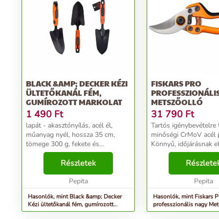
BLACK &AMP; DECKER KÉZI
FISKARS PRO
ÜLTETŐKANÁL FÉM,
PROFESSZIONÁLI
GUMÍROZOTT MARKOLAT
METSZŐOLLÓ
1 490
Ft
31 790
Ft
lapát - akasztónyílás, acél él,
Tartós igénybevételre 
műanyag nyél, hossza 35 cm,
minőségi CrMoV acél 
tömege 300 g, fekete és
Könnyű, időjárásnak el
narancssárga kivitel...
tartós markolat. Mindk
Részletek
könnyen működtethető
Részlete
zárszerkezet. Kúpos rö
Pepita
csavar. Jellemzők: -...
Pepita
Hasonlók, mint Black &amp; Decker
Hasonlók, mint Fiskars P
Kézi ültetőkanál fém, gumírozott
professzionális nagy Me
markolat