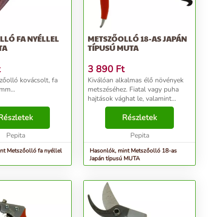
LLÓ FA NYÉLLEL
METSZŐOLLÓ 18-AS JAPÁN
TA
TÍPUSÚ MUTA
t
3 890
Ft
olló kovácsolt, fa
Kiválóan alkalmas élő növények
mm...
metszéséhez. Fiatal vagy puha
hajtások vághat le, valamint
fásodott kerti bokrokat és
Részletek
sövényeket is metszhet vele.
Részletek
Méret:18cm...
Pepita
Pepita
nt Metszőolló fa nyéllel
Hasonlók, mint Metszőolló 18-as
Japán típusú MUTA