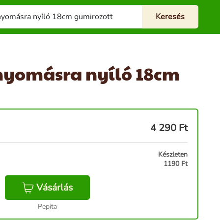
nyomásra nyíló 18cm
4 290
Ft
Készleten
1190 Ft
Vásárlás
Pepita