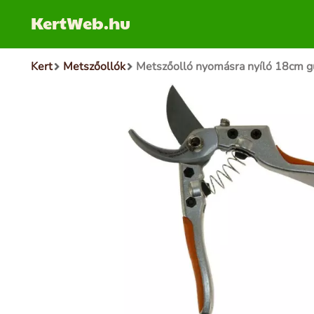
KertWeb.hu
Kert
Metszőollók
Metszőolló nyomásra nyíló 18cm g