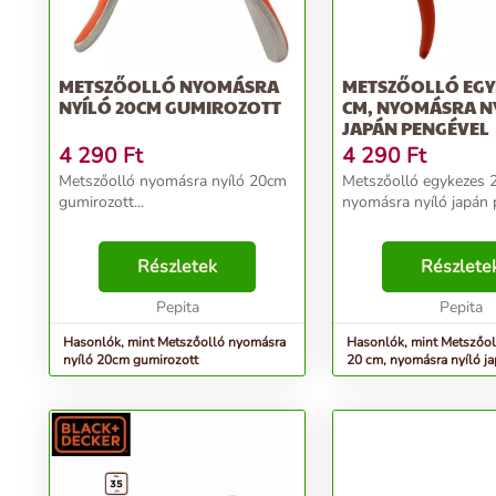
METSZŐOLLÓ NYOMÁSRA
METSZŐOLLÓ EGY
NYÍLÓ 20CM GUMIROZOTT
CM, NYOMÁSRA N
JAPÁN PENGÉVEL
4 290
Ft
4 290
Ft
Metszőolló nyomásra nyíló 20cm
Metszőolló egykezes 
gumirozott...
nyomásra nyíló japán p
Részletek
Részlete
Pepita
Pepita
Hasonlók, mint Metszőolló nyomásra
Hasonlók, mint Metszőol
nyíló 20cm gumirozott
20 cm, nyomásra nyíló j