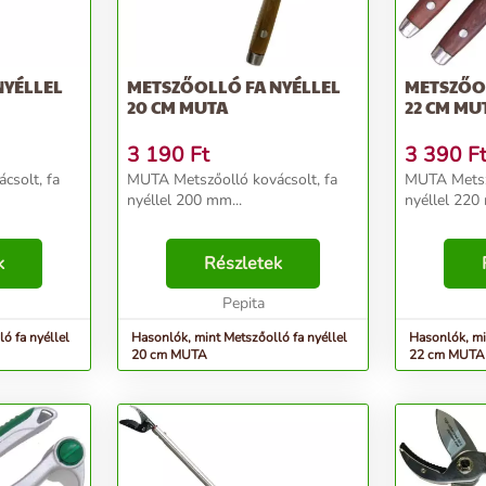
NYÉLLEL
METSZŐOLLÓ FA NYÉLLEL
METSZŐO
20 CM MUTA
22 CM MU
3 190
Ft
3 390
F
csolt, fa
MUTA Metszőolló kovácsolt, fa
MUTA Metsző
nyéllel 200 mm...
nyéllel 220 
k
Részletek
Pepita
ó fa nyéllel
Hasonlók, mint Metszőolló fa nyéllel
Hasonlók, mi
20 cm MUTA
22 cm MUTA