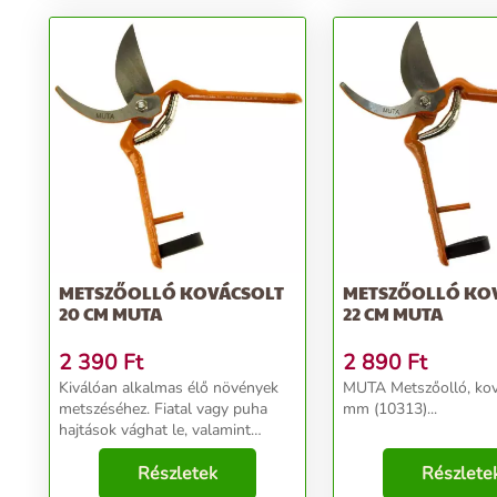
METSZŐOLLÓ KOVÁCSOLT
METSZŐOLLÓ KO
20 CM MUTA
22 CM MUTA
2 390
Ft
2 890
Ft
Kiválóan alkalmas élő növények
MUTA Metszőolló, kov
metszéséhez. Fiatal vagy puha
mm (10313)...
hajtások vághat le, valamint
fásodott kerti bokrokat és
sövényeket is metszhet vele.
Részletek
Részlete
Méret:20cm...