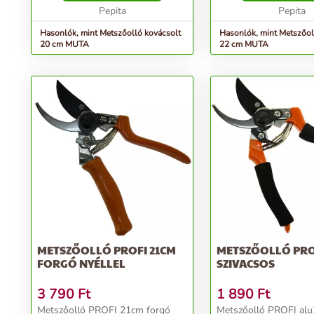
Pepita
Pepita
Hasonlók, mint Metszőolló kovácsolt
Hasonlók, mint Metszőol
20 cm MUTA
22 cm MUTA
METSZŐOLLÓ PROFI 21CM
METSZŐOLLÓ PRO
FORGÓ NYÉLLEL
SZIVACSOS
3 790
Ft
1 890
Ft
Metszőolló PROFI 21cm forgó
Metszőolló PROFI al