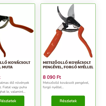
LLÓ KOVÁCSOLT
METSZŐOLLÓ KOVÁCSOLT
L MUTA
PENGÉVEL, FORGÓ NYÉLLEL
t
8 090
Ft
kalmas élő növények
Metszőolló kovácsolt pengével,
. Fiatal vagy puha
forgó nyéllel...
hat le, valamint
ti bokrokat és
s metszhet vele....
Részletek
Részletek