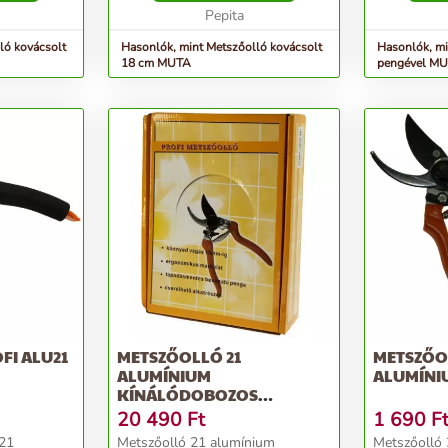
Pepita
ló kovácsolt
Hasonlók, mint Metszőolló kovácsolt
Hasonlók, mi
18 cm MUTA
pengével M
FI ALU21
METSZŐOLLÓ 21
METSZŐO
ALUMÍNIUM
ALUMÍNI
KÍNÁLÓDOBOZOS
(12DB/DOBOZ)
20 490
Ft
1 690
F
u21
Metszőolló 21 alumínium
Metszőolló