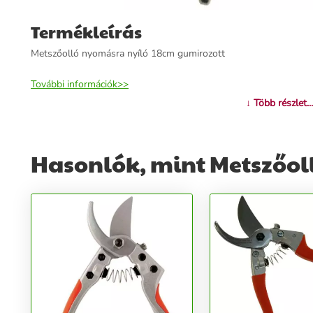
Termékleírás
Metszőolló nyomásra nyíló 18cm gumirozott
További információk>>
↓ Több részlet...
Hasonlók, mint Metszőol