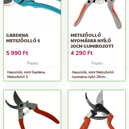
GARDENA
METSZŐOLLÓ
METSZŐOLLÓ S
NYOMÁSRA NYÍLÓ
20CM GUMIROZOTT
5 990
Ft
4 290
Ft
Pepita
Pepita
Hasonlók, mint Gardena
Hasonlók, mint Metszőolló
Metszőolló S
nyomásra nyíló 20cm
gumirozott