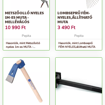
METSZŐOLLÓ NYELES
LOMBSEPRŰ FÉM-
1M-ES MUTA -
NYELES,ÁLLÍTHATÓ
MELLÉVÁGÓS
MUTA
10 990
Ft
3 490
Ft
Pepita
Pepita
Hasonlók, mint Metszőolló
Hasonlók, mint Lombseprű
nyeles 1m-es MUTA -
FÉM-NYELES,állítható MUTA
mellévágós