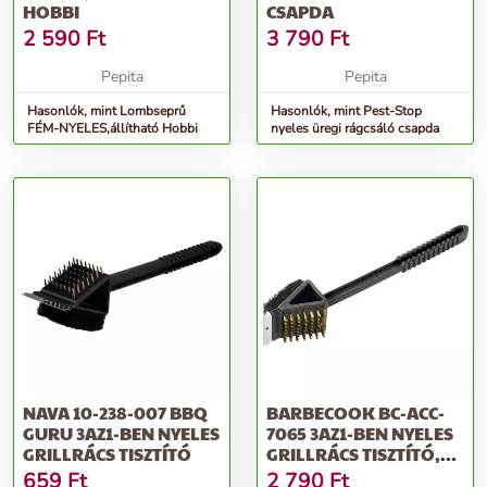
HOBBI
CSAPDA
2 590
Ft
3 790
Ft
Pepita
Pepita
Hasonlók, mint Lombseprű
Hasonlók, mint Pest-Stop
FÉM-NYELES,állítható Hobbi
nyeles üregi rágcsáló csapda
NAVA 10-238-007 BBQ
BARBECOOK BC-ACC-
GURU 3AZ1-BEN NYELES
7065 3AZ1-BEN NYELES
GRILLRÁCS TISZTÍTÓ
GRILLRÁCS TISZTÍTÓ,
FEKETE
659
Ft
2 790
Ft