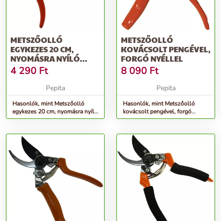
METSZŐOLLÓ
METSZŐOLLÓ
EGYKEZES 20 CM,
KOVÁCSOLT PENGÉVEL,
NYOMÁSRA NYÍLÓ
FORGÓ NYÉLLEL
JAPÁN PENGÉVEL
4 290
Ft
8 090
Ft
Pepita
Pepita
Hasonlók, mint Metszőolló
Hasonlók, mint Metszőolló
egykezes 20 cm, nyomásra nyíló
kovácsolt pengével, forgó
japán pengével
nyéllel