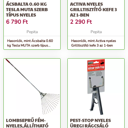
ÁCSBALTA 0.60 KG
ACTIVA NYELES
TESLA MUTA SZERB
GRILLTISZTÍTÓ KEFE 3
TÍPUS NYELES
AZ 1-BEN
6 790
Ft
2 290
Ft
Pepita
Pepita
Hasonlók, mint Ácsbalta 0.60
Hasonlók, mint Activa nyeles
kg Tesla MUTA szerb típus
Grilltisztító kefe 3 az 1-ben
nyeles
LOMBSEPRŰ FÉM-
PEST-STOP NYELES
NYELES,ÁLLÍTHATÓ
ÜREGI RÁGCSÁLÓ