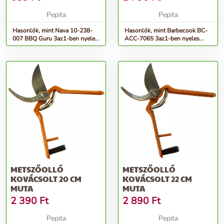
Pepita
Pepita
Hasonlók, mint Nava 10-238-
Hasonlók, mint Barbecook BC-
007 BBQ Guru 3az1-ben nyeles
ACC-7065 3az1-ben nyeles
grillrács tisztító
grillrács tisztító, fekete
METSZŐOLLÓ
METSZŐOLLÓ
KOVÁCSOLT 20 CM
KOVÁCSOLT 22 CM
MUTA
MUTA
2 390
Ft
2 890
Ft
Pepita
Pepita