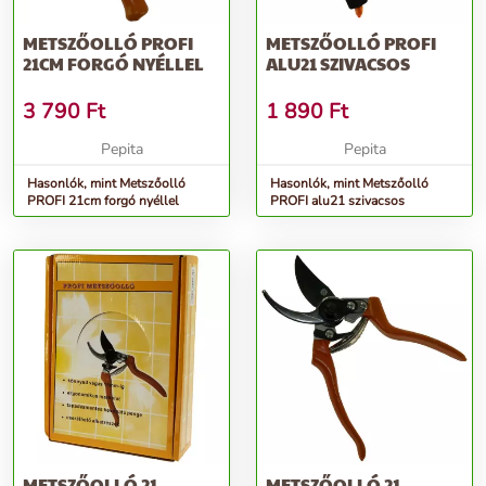
METSZŐOLLÓ PROFI
METSZŐOLLÓ PROFI
21CM FORGÓ NYÉLLEL
ALU21 SZIVACSOS
3 790
Ft
1 890
Ft
Pepita
Pepita
Hasonlók, mint Metszőolló
Hasonlók, mint Metszőolló
PROFI 21cm forgó nyéllel
PROFI alu21 szivacsos
METSZŐOLLÓ 21
METSZŐOLLÓ 21