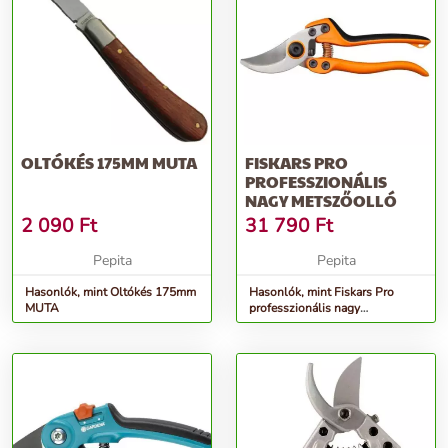
OLTÓKÉS 175MM MUTA
FISKARS PRO
PROFESSZIONÁLIS
NAGY METSZŐOLLÓ
2 090
Ft
31 790
Ft
Pepita
Pepita
Hasonlók, mint Oltókés 175mm
Hasonlók, mint Fiskars Pro
MUTA
professzionális nagy
Metszőolló