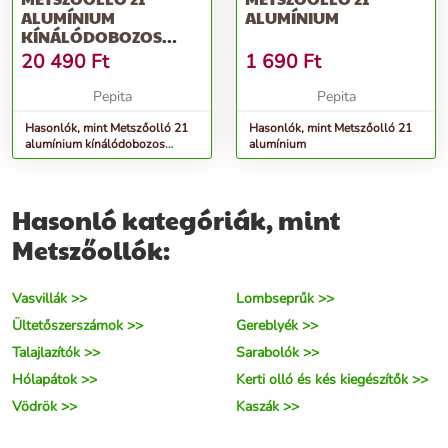
ALUMÍNIUM
ALUMÍNIUM
KÍNÁLÓDOBOZOS
(12DB/DOBOZ)
20 490
Ft
1 690
Ft
Pepita
Pepita
Hasonlók, mint Metszőolló 21
Hasonlók, mint Metszőolló 21
alumínium kínálódobozos
alumínium
(12db/doboz)
Hasonló kategóriák, mint
Metszőollók:
Vasvillák >>
Lombseprűk >>
Ültetőszerszámok >>
Gereblyék >>
Talajlazítók >>
Sarabolók >>
Hólapátok >>
Kerti olló és kés kiegészítők >>
Vödrök >>
Kaszák >>