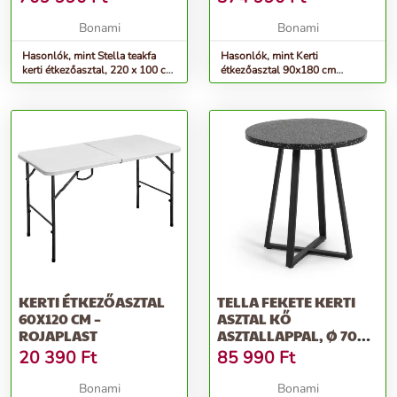
Bonami
Bonami
Hasonlók, mint Stella teakfa
Hasonlók, mint Kerti
kerti étkezőasztal, 220 x 100 cm
étkezőasztal 90x180 cm
- Exotan
Canadell – Kave Home
KERTI ÉTKEZŐASZTAL
TELLA FEKETE KERTI
60X120 CM –
ASZTAL KŐ
ROJAPLAST
ASZTALLAPPAL, Ø 70
CM - KAVE HOME
20 390
Ft
85 990
Ft
Bonami
Bonami