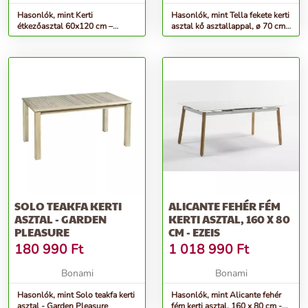
Hasonlók, mint Kerti
Hasonlók, mint Tella fekete kerti
étkezőasztal 60x120 cm –
asztal kő asztallappal, ø 70 cm -
Rojaplast
Kave Home
SOLO TEAKFA KERTI
ALICANTE FEHÉR FÉM
ASZTAL - GARDEN
KERTI ASZTAL, 160 X 80
PLEASURE
CM - EZEIS
180 990
Ft
1 018 990
Ft
Bonami
Bonami
Hasonlók, mint Solo teakfa kerti
Hasonlók, mint Alicante fehér
asztal - Garden Pleasure
fém kerti asztal, 160 x 80 cm -