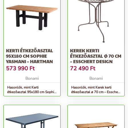
KERTI ÉTKEZŐASZTAL
KEREK KERTI
95X180 CM SOPHIE
ÉTKEZŐASZTAL Ø 70 CM
YASMANI – HARTMAN
– ESSCHERT DESIGN
573 990
Ft
72 490
Ft
Bonami
Bonami
Hasonlók, mint Kerti
Hasonlók, mint Kerek kerti
étkezőasztal 95x180 cm Sophie
étkezőasztal ø 70 cm – Esschert
Yasmani – Hartman
Design