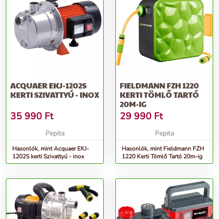
ACQUAER EKJ-1202S
FIELDMANN FZH 1220
KERTI SZIVATTYÚ - INOX
KERTI TÖMLŐ TARTÓ
20M-IG
35 990
Ft
29 990
Ft
Pepita
Pepita
Hasonlók, mint Acquaer EKJ-
Hasonlók, mint Fieldmann FZH
1202S kerti Szivattyú - inox
1220 Kerti Tömlő Tartó 20m-ig