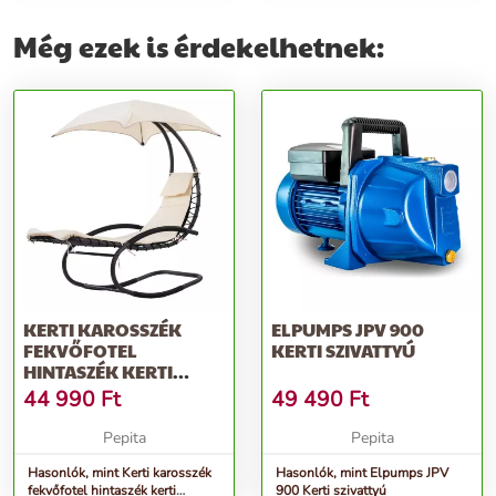
Még ezek is érdekelhetnek:
KERTI KAROSSZÉK
ELPUMPS JPV 900
FEKVŐFOTEL
KERTI SZIVATTYÚ
HINTASZÉK KERTI
FÜGGŐÁGY
44 990
Ft
49 490
Ft
Pepita
Pepita
Hasonlók, mint Kerti karosszék
Hasonlók, mint Elpumps JPV
fekvőfotel hintaszék kerti
900 Kerti szivattyú