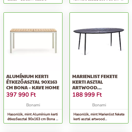
Ezeis
ALUMÍNIUM KERTI
MARIENLIST FEKETE
ÉTKEZŐASZTAL 90X163
KERTI ASZTAL
CM BONA – KAVE HOME
ARTWOOD
ASZTALLAPPAL, 190 X
397 990
Ft
188 999
Ft
115 CM - BONAMI
SELECTION
Bonami
Bonami
Hasonlók, mint Alumínium kerti
Hasonlók, mint Marienlist fekete
étkezőasztal 90x163 cm Bona –
kerti asztal artwood
Kave Home
asztallappal, 190 x 115 cm -
Bonami Selection