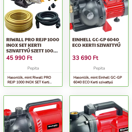
RIWALL PRO REJP 1000
EINHELL GC-GP 6040
INOX SET KERTI
ECO KERTI SZIVATTYÚ
SZIVATTYÚ SZETT 1000
W
45 990
Ft
33 690
Ft
Pepita
Pepita
Hasonlók, mint Riwall PRO
Hasonlók, mint Einhell GC-GP
REJP 1000 INOX SET Kerti
6040 ECO Kerti szivattyú
szivattyú szett 1000 W