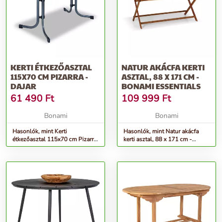
KERTI ÉTKEZŐASZTAL
NATUR AKÁCFA KERTI
115X70 CM PIZARRA -
ASZTAL, 88 X 171 CM -
DAJAR
BONAMI ESSENTIALS
61 490
Ft
109 999
Ft
Bonami
Bonami
Hasonlók, mint Kerti
Hasonlók, mint Natur akácfa
étkezőasztal 115x70 cm Pizarra
kerti asztal, 88 x 171 cm -
- Dajar
Bonami Essentials