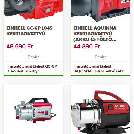
EINHELL GC-GP 1045
EINHELL AQUINNA
KERTI SZIVATTYÚ
KERTI SZIVATTYÚ
(AKKU ÉS TÖLTŐ
NÉLKÜL)
48 690
Ft
44 890
Ft
Pepita
Pepita
Hasonlók, mint Einhell GC-GP
Hasonlók, mint Einhell
1045 Kerti szivattyú
AQUINNA Kerti szivattyú (Akku
és töltő nélkül)