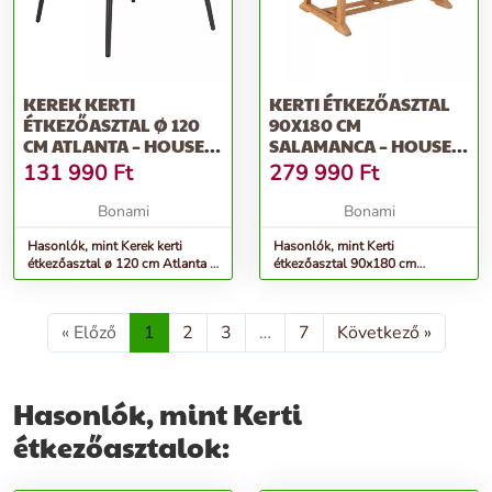
KEREK KERTI
KERTI ÉTKEZŐASZTAL
ÉTKEZŐASZTAL Ø 120
90X180 CM
CM ATLANTA – HOUSE
SALAMANCA – HOUSE
NORDIC
NORDIC
131 990
Ft
279 990
Ft
Bonami
Bonami
Hasonlók, mint Kerek kerti
Hasonlók, mint Kerti
étkezőasztal ø 120 cm Atlanta –
étkezőasztal 90x180 cm
House Nordic
Salamanca – House Nordic
« Előző
1
2
3
…
7
Következő »
Hasonlók, mint Kerti
étkezőasztalok: