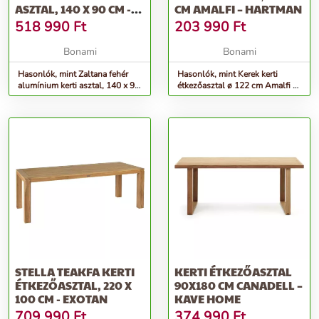
ASZTAL, 140 X 90 CM -
CM AMALFI – HARTMAN
KAVE HOME
518 990
Ft
203 990
Ft
Bonami
Bonami
Hasonlók, mint Zaltana fehér
Hasonlók, mint Kerek kerti
alumínium kerti asztal, 140 x 90
étkezőasztal ø 122 cm Amalfi –
cm - Kave Home
Hartman
STELLA TEAKFA KERTI
KERTI ÉTKEZŐASZTAL
ÉTKEZŐASZTAL, 220 X
90X180 CM CANADELL –
100 CM - EXOTAN
KAVE HOME
709 990
Ft
374 990
Ft