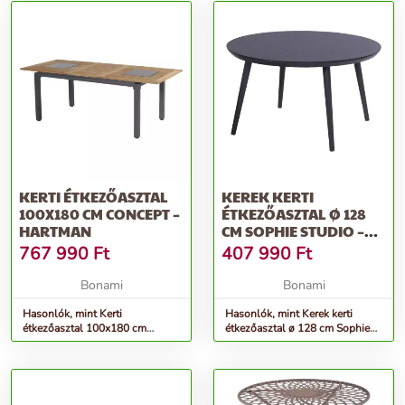
KERTI ÉTKEZŐASZTAL
KEREK KERTI
100X180 CM CONCEPT –
ÉTKEZŐASZTAL Ø 128
HARTMAN
CM SOPHIE STUDIO –
HARTMAN
767 990
Ft
407 990
Ft
Bonami
Bonami
Hasonlók, mint Kerti
Hasonlók, mint Kerek kerti
étkezőasztal 100x180 cm
étkezőasztal ø 128 cm Sophie
Concept – Hartman
Studio – Hartman