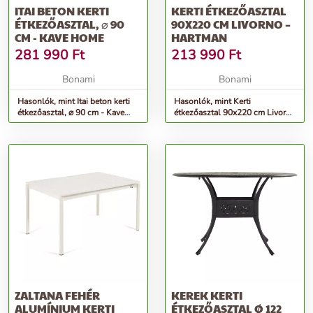
ITAI BETON KERTI
KERTI ÉTKEZŐASZTAL
ÉTKEZŐASZTAL, ⌀ 90
90X220 CM LIVORNO –
CM - KAVE HOME
HARTMAN
281 990
Ft
213 990
Ft
Bonami
Bonami
Hasonlók, mint Itai beton kerti
Hasonlók, mint Kerti
étkezőasztal, ⌀ 90 cm - Kave
étkezőasztal 90x220 cm Livorno
Home
– Hartman
ZALTANA FEHÉR
KEREK KERTI
ALUMÍNIUM KERTI
ÉTKEZŐASZTAL Ø 122