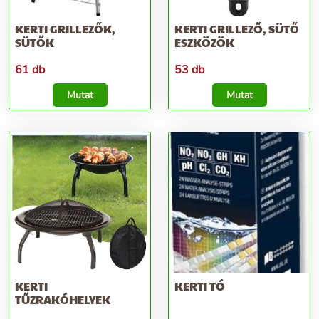
KERTI GRILLEZŐK,
KERTI GRILLEZŐ, SÜTŐ
SÜTŐK
ESZKÖZÖK
61 db
53 db
Mutat
Mutat
KERTI
KERTI TÓ
TŰZRAKÓHELYEK