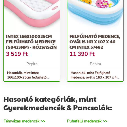
INTEX 166X100X25CM
FELFÚJHATÓ MEDENCE,
FELFÚJHATÓ MEDENCE
OVÁLIS 163 X 107 X 46
(58423NP) - RÓZSASZÍN
CM INTEX 57482
3 519
Ft
11 390
Ft
Pepita
Pepita
Hasonlók, mint Intex
Hasonlók, mint Felfújható
166x100x25cm felfújható
medence, ovális 163 x 107 x 46
Medence (58423NP) - rózsaszín
cm intex 57482
Hasonló kategóriák, mint
Gyerekmedencék & Pancsolók:
Fémvázas medencék >>
Puhafalú medencék >>