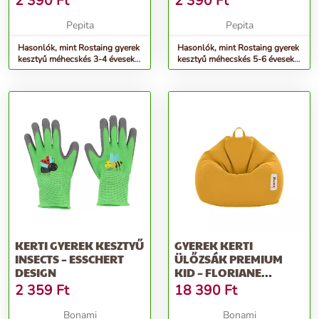
2 390
Ft
2 390
Ft
Pepita
Pepita
Hasonlók, mint Rostaing gyerek
Hasonlók, mint Rostaing gyerek
kesztyű méhecskés 3-4 évesek
kesztyű méhecskés 5-6 évesek
számára
számára
KERTI GYEREK KESZTYŰ
GYEREK KERTI
INSECTS – ESSCHERT
ÜLŐZSÁK PREMIUM
DESIGN
KID – FLORIANE
GARDEN
2 359
Ft
18 390
Ft
Bonami
Bonami