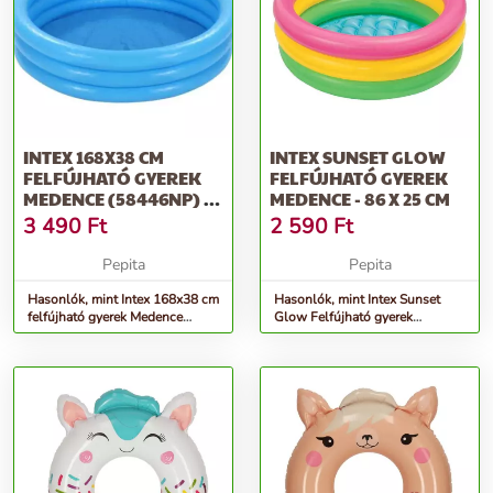
INTEX 168X38 CM
INTEX SUNSET GLOW
FELFÚJHATÓ GYEREK
FELFÚJHATÓ GYEREK
MEDENCE (58446NP) -
MEDENCE - 86 X 25 CM
KÉK
3 490
Ft
2 590
Ft
Pepita
Pepita
Hasonlók, mint Intex 168x38 cm
Hasonlók, mint Intex Sunset
felfújható gyerek Medence
Glow Felfújható gyerek
(58446NP) - kék
medence - 86 x 25 cm