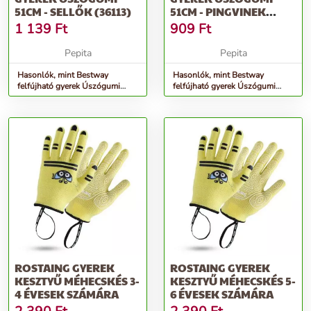
51CM - SELLŐK (36113)
51CM - PINGVINEK
(36113)
1 139
Ft
909
Ft
Pepita
Pepita
Hasonlók, mint Bestway
Hasonlók, mint Bestway
felfújható gyerek Úszógumi
felfújható gyerek Úszógumi
51cm - Sellők (36113)
51cm - Pingvinek (36113)
ROSTAING GYEREK
ROSTAING GYEREK
KESZTYŰ MÉHECSKÉS 3-
KESZTYŰ MÉHECSKÉS 5-
4 ÉVESEK SZÁMÁRA
6 ÉVESEK SZÁMÁRA