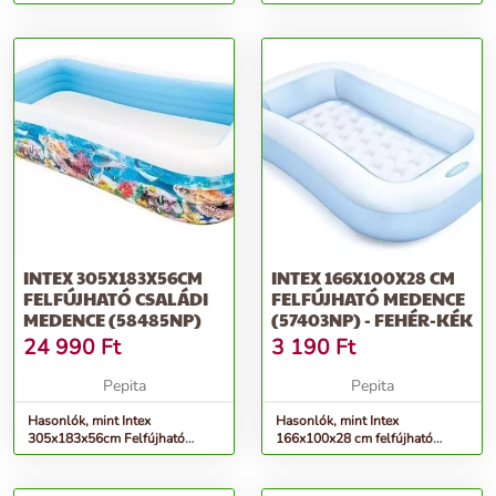
Medence (57104NP_)
INTEX 305X183X56CM
INTEX 166X100X28 CM
FELFÚJHATÓ CSALÁDI
FELFÚJHATÓ MEDENCE
MEDENCE (58485NP)
(57403NP) - FEHÉR-KÉK
24 990
Ft
3 190
Ft
Pepita
Pepita
Hasonlók, mint Intex
Hasonlók, mint Intex
305x183x56cm Felfújható
166x100x28 cm felfújható
családi Medence (58485NP)
Medence (57403NP) - fehér-kék