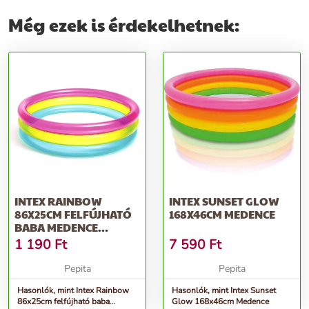
Még ezek is érdekelhetnek:
INTEX RAINBOW
INTEX SUNSET GLOW
86X25CM FELFÚJHATÓ
168X46CM MEDENCE
BABA MEDENCE
(57104NP_)
1 190
Ft
7 590
Ft
Pepita
Pepita
Hasonlók, mint Intex Rainbow
Hasonlók, mint Intex Sunset
86x25cm felfújható baba
Glow 168x46cm Medence