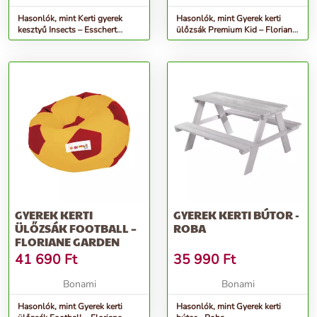
Hasonlók, mint Kerti gyerek
Hasonlók, mint Gyerek kerti
kesztyű Insects – Esschert
ülőzsák Premium Kid – Floriane
Design
Garden
GYEREK KERTI
GYEREK KERTI BÚTOR -
ÜLŐZSÁK FOOTBALL –
ROBA
FLORIANE GARDEN
41 690
Ft
35 990
Ft
Bonami
Bonami
Hasonlók, mint Gyerek kerti
Hasonlók, mint Gyerek kerti