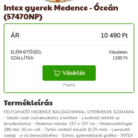
Intex gyerek Medence - Óceán
(57470NP)
ÁR
10 490
Ft
ELÉRHETŐSÉG:
Készleten
SZÁLLÍTÁS:
1190 Ft
Vásárlás
Pepita
Termékleírás
FELFÚJHATÓ MEDENCE BALDACHINNAL GYERMEKEK SZÁMÁRA
- Ideális nyári szórakozáshoz a kertben - Levehető előtető az
árnyékoláshoz - Medence mérete: 157 x 157 cm - Medencetérfogat:
280 liter 20 cm-nél - Tartós vinilből készült (0,25 mm) - Leeresztő
szelep - a víz leeresztéséhez - Színes, gyermekbarát grafika - INTEX