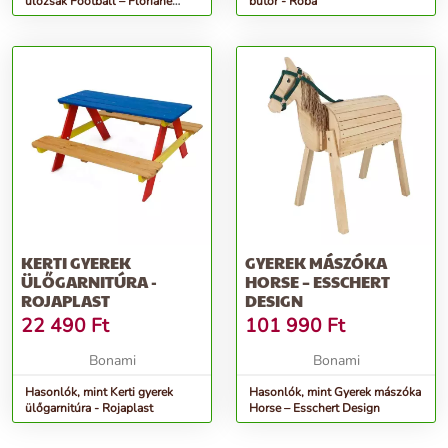
ülőzsák Football – Floriane
bútor - Roba
Garden
KERTI GYEREK
GYEREK MÁSZÓKA
ÜLŐGARNITÚRA -
HORSE – ESSCHERT
ROJAPLAST
DESIGN
22 490
Ft
101 990
Ft
Bonami
Bonami
Hasonlók, mint Kerti gyerek
Hasonlók, mint Gyerek mászóka
ülőgarnitúra - Rojaplast
Horse – Esschert Design