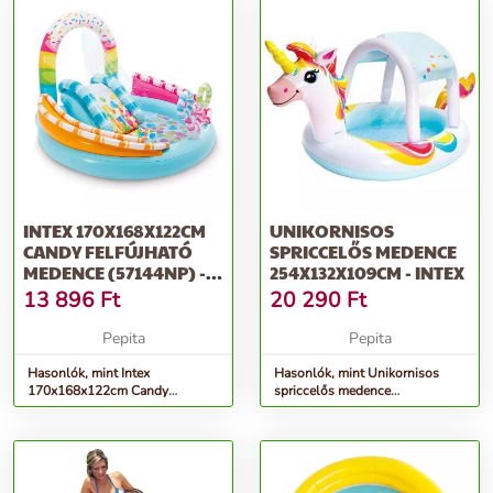
INTEX 170X168X122CM
UNIKORNISOS
CANDY FELFÚJHATÓ
SPRICCELŐS MEDENCE
MEDENCE (57144NP) -
254X132X109CM - INTEX
KÉK
13 896
Ft
20 290
Ft
Pepita
Pepita
Hasonlók, mint Intex
Hasonlók, mint Unikornisos
170x168x122cm Candy
spriccelős medence
felfújható Medence (57144NP) -
254x132x109cm - Intex
kék