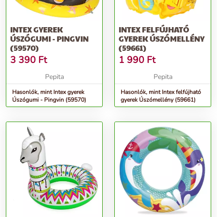
INTEX GYEREK
INTEX FELFÚJHATÓ
ÚSZÓGUMI - PINGVIN
GYEREK ÚSZÓMELLÉNY
(59570)
(59661)
3 390
Ft
1 990
Ft
Pepita
Pepita
Hasonlók, mint Intex gyerek
Hasonlók, mint Intex felfújható
Úszógumi - Pingvin (59570)
gyerek Úszómellény (59661)