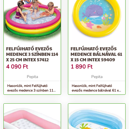
FELFÚJHATÓ EVEZŐS
FELFÚJHATÓ EVEZŐS
MEDENCE 3 SZÍNBEN 114
MEDENCE BÁLNÁVAL 61
X 25 CM INTEX 57412
X 15 CM INTEX 59409
4 090
Ft
1 890
Ft
Pepita
Pepita
Hasonlók, mint Felfújható
Hasonlók, mint Felfújható
evezős medence 3 színben 114
evezős medence bálnával 61 x
x 25 cm intex 57412
15 cm intex 59409