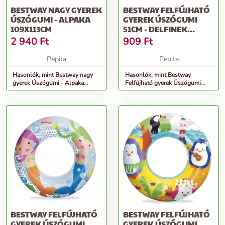
BESTWAY NAGY GYEREK
BESTWAY FELFÚJHATÓ
ÚSZÓGUMI - ALPAKA
GYEREK ÚSZÓGUMI
109X113CM
51CM - DELFINEK
(36113)
2 940
Ft
909
Ft
Pepita
Pepita
Hasonlók, mint Bestway nagy
Hasonlók, mint Bestway
gyerek Úszógumi - Alpaka
Felfújható gyerek Úszógumi
109x113cm
51cm - Delfinek (36113)
BESTWAY FELFÚJHATÓ
BESTWAY FELFÚJHATÓ
GYEREK ÚSZÓGUMI
GYEREK ÚSZÓGUMI