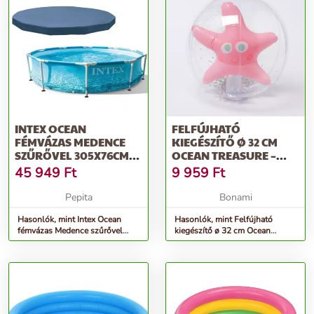
Anyag: PVC - Űrtartalom: 280 liter - Súly: 5 kg - Termékkód: 57470
- Gyártó: INTEX
További információk>>
INTEX OCEAN
FELFÚJHATÓ
FÉMVÁZAS MEDENCE
KIEGÉSZÍTŐ Ø 32 CM
SZŰRŐVEL 305X76CM
OCEAN TREASURE –
(28208NP) + MEDENC...
SUNNYLIFE
45 949
Ft
9 959
Ft
Pepita
Bonami
Hasonlók, mint Intex Ocean
Hasonlók, mint Felfújható
fémvázas Medence szűrővel
kiegészítő ø 32 cm Ocean
305x76cm (28208NP) +
Treasure – Sunnylife
Medenc...