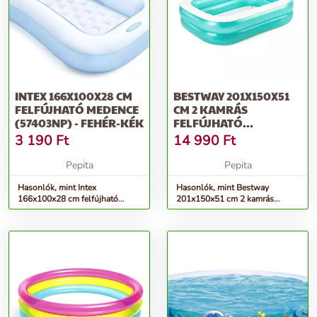
INTEX 166X100X28 CM
BESTWAY 201X150X51
FELFÚJHATÓ MEDENCE
CM 2 KAMRÁS
(57403NP) - FEHÉR-KÉK
FELFÚJHATÓ
SZÖGLETES
3 190
Ft
14 990
Ft
GYEREKMEDENCE...
Pepita
Pepita
Hasonlók, mint Intex
Hasonlók, mint Bestway
166x100x28 cm felfújható
201x150x51 cm 2 kamrás
Medence (57403NP) - fehér-kék
felfújható szögletes
gyerekmedence...