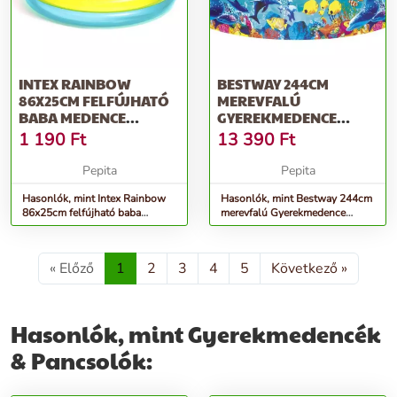
INTEX RAINBOW
BESTWAY 244CM
86X25CM FELFÚJHATÓ
MEREVFALÚ
BABA MEDENCE
GYEREKMEDENCE
(57104NP_)
(POL247) - KÉK
1 190
Ft
13 390
Ft
Pepita
Pepita
Hasonlók, mint Intex Rainbow
Hasonlók, mint Bestway 244cm
86x25cm felfújható baba
merevfalú Gyerekmedence
Medence (57104NP_)
(POL247) - kék
« Előző
1
2
3
4
5
Következő »
Hasonlók, mint Gyerekmedencék
& Pancsolók: