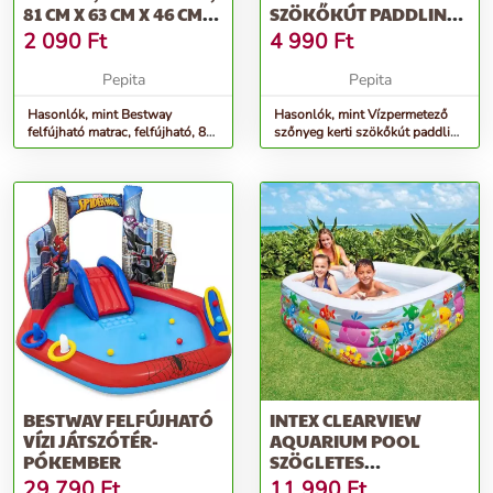
81 CM X 63 CM X 46 CM,
SZÖKŐKÚT PADDLING
TÖBBSZÍNŰ
MEDENCE 170CM
2 090
Ft
4 990
Ft
Pepita
Pepita
Hasonlók, mint Bestway
Hasonlók, mint Vízpermetező
felfújható matrac, felfújható, 81
szőnyeg kerti szökőkút paddling
cm x 63 cm x 46 cm, többszínű
medence 170cm
BESTWAY FELFÚJHATÓ
INTEX CLEARVIEW
VÍZI JÁTSZÓTÉR-
AQUARIUM POOL
PÓKEMBER
SZÖGLETES
GYEREKMEDENCE
29 790
Ft
11 990
Ft