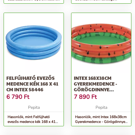
(57172NP) - rózsaszín
Kagylóhéj Gyerekmedence
(SME121) -...
FELFÚJHATÓ EVEZŐS
INTEX 168X38CM
MEDENCE KÉK 168 X 41
GYEREKMEDENCE -
CM INTEX 58446
GÖRÖGDINNYE
(58448NP) - PIROS-
6 790
Ft
7 890
Ft
ZÖLD
Pepita
Pepita
Hasonlók, mint Felfújható
Hasonlók, mint Intex 168x38cm
evezős medence kék 168 x 41
Gyerekmedence - Görögdinnye
cm intex 58446
(58448NP) - piros-zöld