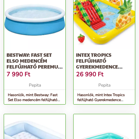
BESTWAY: FAST SET
INTEX TROPICS
ELSO MEDENCÉM
FELFÚJHATÓ
FELFÚJHATÓ PEREMU
GYEREKMEDENCE
MEDENCE 152X38CM
(57158NP)
7 990
Ft
26 990
Ft
Pepita
Pepita
Hasonlók, mint Bestway: Fast
Hasonlók, mint Intex Tropics
Set Elso medencém felfújható
felfújható Gyerekmedence
peremu medence 152x38cm
(57158NP)