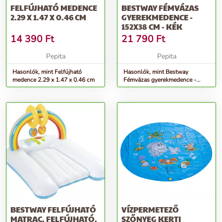
FELFÚJHATÓ MEDENCE
BESTWAY FÉMVÁZAS
2.29 X 1.47 X 0.46 CM
GYEREKMEDENCE -
152X38 CM - KÉK
14 390
Ft
21 790
Ft
Pepita
Pepita
Hasonlók, mint Felfújható
Hasonlók, mint Bestway
medence 2.29 x 1.47 x 0.46 cm
Fémvázas gyerekmedence -
152x38 cm - Kék
BESTWAY FELFÚJHATÓ
VÍZPERMETEZŐ
MATRAC, FELFÚJHATÓ,
SZŐNYEG KERTI