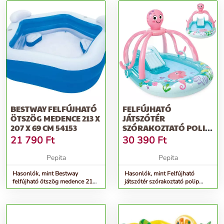
BESTWAY FELFÚJHATÓ
FELFÚJHATÓ
ÖTSZÖG MEDENCE 213 X
JÁTSZÓTÉR
207 X 69 CM 54153
SZÓRAKOZTATÓ POLIP
INTEX 56138
21 790
Ft
30 390
Ft
Pepita
Pepita
Hasonlók, mint Bestway
Hasonlók, mint Felfújható
felfújható ötszög medence 213
játszótér szórakoztató polip
x 207 x 69 cm 54153
intex 56138