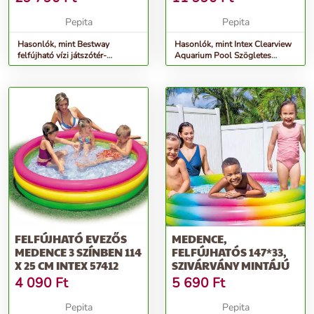
Pepita
Pepita
Hasonlók, mint Bestway
Hasonlók, mint Intex Clearview
felfújható vízi játszótér-
Aquarium Pool Szögletes
Pókember
gyerekmedence
FELFÚJHATÓ EVEZŐS
MEDENCE,
MEDENCE 3 SZÍNBEN 114
FELFÚJHATÓS 147*33,
X 25 CM INTEX 57412
SZIVÁRVÁNY MINTÁJÚ
4 090
Ft
5 690
Ft
Pepita
Pepita