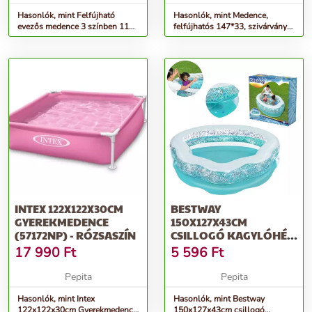
Hasonlók, mint Felfújható
Hasonlók, mint Medence,
evezős medence 3 színben 114
felfújhatós 147*33, szivárvány
x 25 cm intex 57412
mintájú
INTEX 122X122X30CM
BESTWAY
GYEREKMEDENCE
150X127X43CM
(57172NP) - RÓZSASZÍN
CSILLOGÓ KAGYLÓHÉJ
GYEREKMEDENCE
17 990
Ft
5 596
Ft
(SME121) -...
Pepita
Pepita
Hasonlók, mint Intex
Hasonlók, mint Bestway
122x122x30cm Gyerekmedence
150x127x43cm csillogó