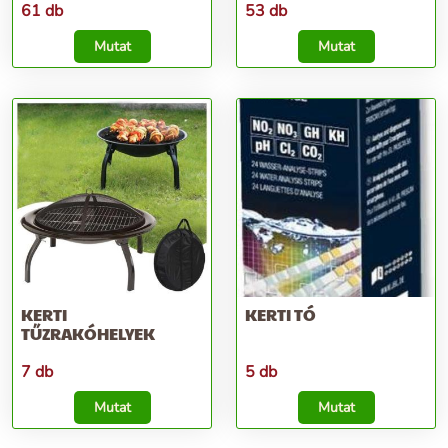
61 db
53 db
Mutat
Mutat
KERTI
KERTI TÓ
TŰZRAKÓHELYEK
7 db
5 db
Mutat
Mutat