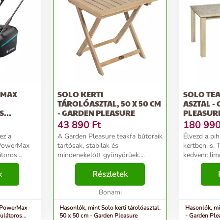
RMAX
SOLO KERTI
SOLO TEA
TÁROLÓASZTAL, 50 X 50 CM
ASZTAL -
S
- GARDEN PLEASURE
PLEASUR
 T...
43 890
Ft
180 99
ez a
A Garden Pleasure teakfa bútoraik
Élvezd a pih
 PowerMax
tartósak, stabilak és
kertben is. Tedd az asztalra
toros
mindenekelőtt gyönyörűek....
kedvenc lim
modell nagy
kényelmes s
mes
k
Részletek
semmit nem 
Eukaliptusz 
ző. A
Bonami
nagyon k...
 PowerMax
Hasonlók, mint Solo kerti tárolóasztal,
Hasonlók, min
ulátoros
50 x 50 cm - Garden Pleasure
- Garden Ple