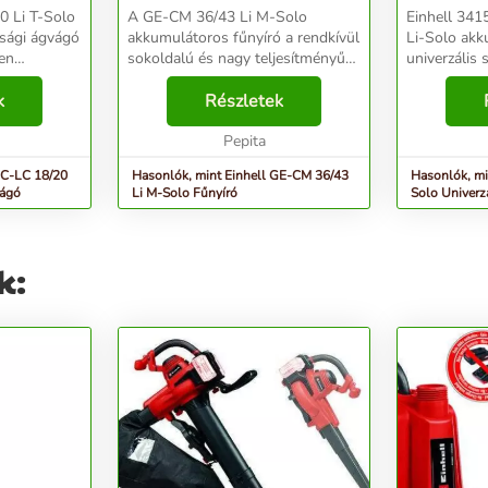
0 Li T-Solo
A GE-CM 36/43 Li M-Solo
Einhell 34
sági ágvágó
akkumulátoros fűnyíró a rendkívül
Li-Solo akku
len
sokoldalú és nagy teljesítményű
univerzális szóró
agasabbra
Power X-Change család tagja,
univerzális
s
k
melyet max. 600 m² nagyságú
Részletek
Solo Gyártó
ó a Power
területek megmunkáláshoz
•A Power X-
 A ké...
ajánlunk. A fűnyíró egy kivá...
Pepita
1 db 18 V a
GC-LC 18/20
Hasonlók, mint Einhell GE-CM 36/43
Hasonlók, mi
vágó
Li M-Solo Fűnyíró
Solo Univerz
k: