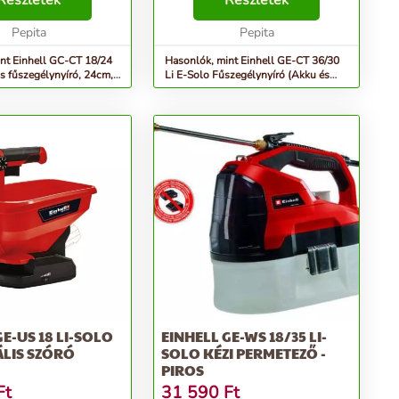
Részletek
Részletek
ók. Munkálja meg
•Optimális erőátvitel és
kényelmesen ...
Pepita
súlyelosztás a motornak kösz...
Pepita
nt Einhell GC-CT 18/24
Hasonlók, mint Einhell GE-CT 36/30
s fűszegélynyíró, 24cm,
Li E-Solo Fűszegélynyíró (Akku és
töltő nélkül)
GE-US 18 LI-SOLO
EINHELL GE-WS 18/35 LI-
LIS SZÓRÓ
SOLO KÉZI PERMETEZŐ -
PIROS
Ft
31 590
Ft