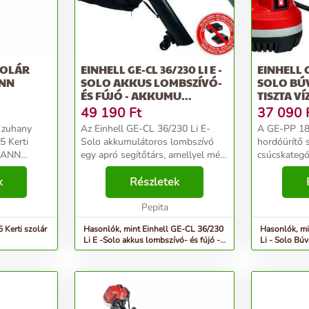
ZOLÁR
EINHELL GE-CL 36/230 LI E -
EINHELL G
ANN
SOLO AKKUS LOMBSZÍVÓ-
SOLO BÚ
ÉS FÚJÓ - AKKUMU...
TISZTA VÍ
49 190
Ft
37 090
 zuhany
Az Einhell GE-CL 36/230 Li E-
A GE-PP 18
 Kerti
Solo akkumulátoros lombszívó
hordóürítő s
DMANN
egy apró segítőtárs, amellyel még
csúcskateg
a nehezebb kerti munkák
rendszercsa
k
elvégzése sem jelenthet
Részletek
teljesítmény
problémát. A készüléket
akkumulátor
használva pillanatok alatt
Pepita
szivattyút 
megszabad...
használhat..
 Kerti szolár
Hasonlók, mint Einhell GE-CL 36/230
Hasonlók, mi
Li E -Solo akkus lombszívó- és fújó -
Li - Solo Búv
akkumu...