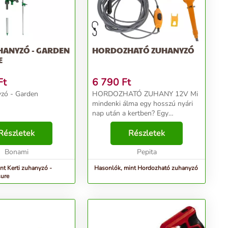
HANYZÓ - GARDEN
HORDOZHATÓ ZUHANYZÓ
E
Ft
6 790
Ft
yzó - Garden
HORDOZHATÓ ZUHANY 12V Mi
mindenki álma egy hosszú nyári
nap után a kertben? Egy
zuhanyzó! És mit tegyünk, ha
Részletek
éppen kempingen vagyunk,
Részletek
sátorban alszunk, vagy egy telken
Bonami
tartózkodunk, és csak maga a te...
Pepita
nt Kerti zuhanyzó -
Hasonlók, mint Hordozható zuhanyzó
sure