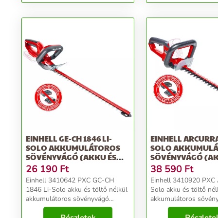
Várható 08.23
Fűnyíró (Akku és t...
EINHELL GE-CH 1846 LI-
EINHELL ARCURRA
SOLO AKKUMULÁTOROS
SOLO AKKUMUL
SÖVÉNYVÁGÓ (AKKU ÉS
SÖVÉNYVÁGÓ (AK
TÖLT...
TÖLT...
26 190
Ft
38 590
Ft
Einhell 3410642 PXC GC-CH
Einhell 3410920 PX
1846 Li-Solo akku és töltő nélkül
Solo akku és töltő né
akkumulátoros sövényvágó
akkumulátoros sövén
Einhell akkus sövényvágó GC-CH
Einhell akkus sövény
1846 Li-Solo Gyártói cikkszám
ARCURRA Gyártói cik