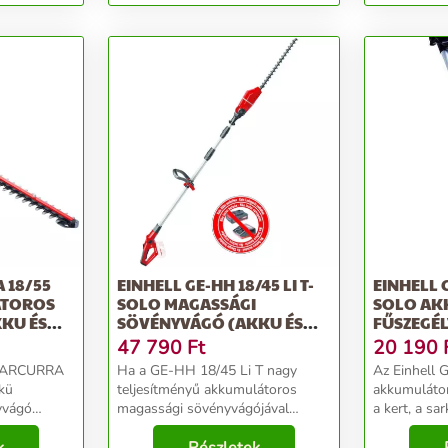
 18/55
EINHELL GE-HH 18/45 LI T-
EINHELL G
ÁTOROS
SOLO MAGASSÁGI
SOLO AK
KU ÉS
SÖVÉNYVÁGÓ (AKKU ÉS
FŰSZEGÉL
TÖLTŐ...
8500FORD
47 790
Ft
20 190
C ARCURRA
Ha a GE-HH 18/45 Li T nagy
Az Einhell 
lkü
teljesítményű akkumulátoros
akkumulátor
yvágó
magassági sövényvágójával
a kert, a sa
vágó
dolgozik, akkor nem kell többé
és a szegély
kszám
kábelekkel bajlódnia, ha szebbé
szempillant