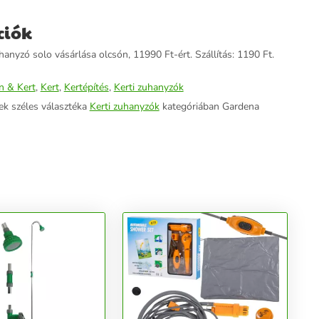
ciók
hanyzó solo vásárlása olcsón, 11990 Ft-ért. Szállítás: 1190 Ft.
n & Kert
,
Kert
,
Kertépítés
,
Kerti zuhanyzók
ek széles választéka
Kerti zuhanyzók
kategóriában Gardena