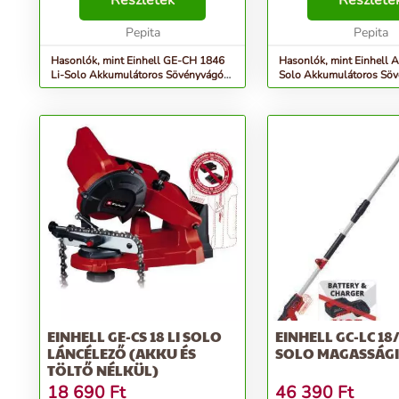
Részletek
Részlete
3410642 •Kicsi és kézhezálló •Kis
3410920 •A Power X-Change
súly a kényelmes...
Pepita
család tagja, 1 db 18 
Pepita
akkumulátorral üze...
Hasonlók, mint Einhell GE-CH 1846
Hasonlók, mint Einhell A
Li-Solo Akkumulátoros Sövényvágó
Solo Akkumulátoros Sö
(Akku és tölt...
(Akku és tölt...
EINHELL GE-CS 18 LI SOLO
EINHELL GC-LC 18/2
LÁNCÉLEZŐ (AKKU ÉS
SOLO MAGASSÁG
TÖLTŐ NÉLKÜL)
18 690
Ft
46 390
Ft