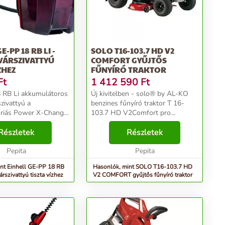
E-PP 18 RB LI -
SOLO T16-103.7 HD V2
VÁRSZIVATTYÚ
COMFORT GYŰJTŐS
ZHEZ
FŰNYÍRÓ TRAKTOR
Ft
1 412 590
Ft
 RB Li akkumulátoros
Új kivitelben - solo® by AL-KO
zivattyú a
benzines fűnyíró traktor T 16-
óriás Power X-Change
103.7 HD V2Comfort pro
lád nagy
fűnyíróink új generációja új
ű, lítium-ion
Részletek
pompában tündököl az új,
Részletek
ral működő tagja. A
innovatív kialakítású
számos területen
Pepita
motorháztetőnek
Pepita
.
köszönhetően. Ezzel a te...
nt Einhell GE-PP 18 RB
Hasonlók, mint SOLO T16-103.7 HD
árszivattyú tiszta vízhez
V2 COMFORT gyűjtős fűnyíró traktor