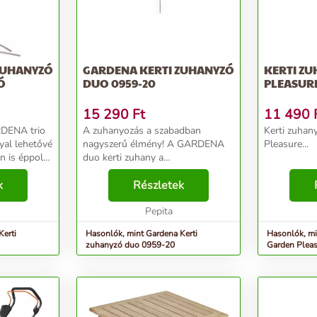
ZUHANYZÓ
GARDENA KERTI ZUHANYZÓ
KERTI ZU
Ó
DUO 0959-20
PLEASUR
15 290
Ft
11 490
A zuhanyozás a szabadban
Kerti zuhan
yal lehetővé
nagyszerű élmény! A GARDENA
Pleasure...
n is éppoly
duo kerti zuhany a
zon, mint a
leszúrótüskével könnyen a gyepbe
any a
k
vagy a teraszra helyezett
Részletek
bárhol
napernyőtalapzatba szúrható.
Kétféle vízsugárforma állítható be:
Pepita
lágy...
Kerti
Hasonlók, mint Gardena Kerti
Hasonlók, mi
zuhanyzó duo 0959-20
Garden Plea