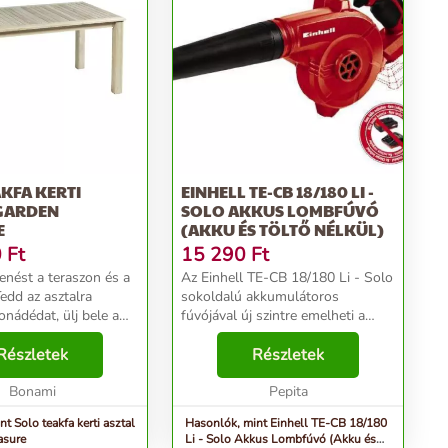
KFA KERTI
EINHELL TE-CB 18/180 LI -
 GARDEN
SOLO AKKUS LOMBFÚVÓ
E
(AKKU ÉS TÖLTŐ NÉLKÜL)
0
Ft
15 290
Ft
enést a teraszon és a
Az Einhell TE-CB 18/180 Li - Solo
sokoldalú akkumulátoros
onádédat, ülj bele a
fúvójával új szintre emelheti a
zékbe és élvezd, hogy
takarítást. A mellékelt három
kell csinálnod ♥
Részletek
darab adapter segítségével a
Részletek
fa Az eukaliptusz fa
készülék építkezéseken és
Bonami
műhelyben is egyaránt has...
Pepita
t Solo teakfa kerti asztal
Hasonlók, mint Einhell TE-CB 18/180
asure
Li - Solo Akkus Lombfúvó (Akku és