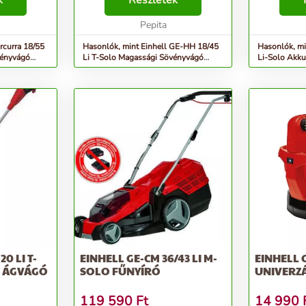
k
Részletek
szeretné varázsolni a sövényeket,
varázsolhat
V
a bokrokat és a cserjé...
Pepita
gyorsan és 
rcurra 18/55
Hasonlók, mint Einhell GE-HH 18/45
Hasonlók, mi
vényvágó
Li T-Solo Magassági Sövényvágó
Li-Solo Akku
(Akku és töltő...
8500ford/...
0 LI T-
EINHELL GE-CM 36/43 LI M-
EINHELL 
I ÁGVÁGÓ
SOLO FŰNYÍRÓ
UNIVERZÁ
119 590
Ft
14 990