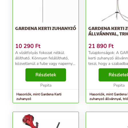
GARDENA KERTI ZUHANYZÓ
GARDENA KERTI 
ÁLLVÁNNYAL, TRI
10 290
Ft
21 890
Ft
A vízátfolyás fokozat nélkül
Tulajdonságok: A GARDENA trio
állítható. Könnyen felállítható,
kerti zuhanyzó állvánn
közvetlenül a fube vagy napernyo
teszi, hogy a szabadba
állványba szúrható.
kényelmesen zuhanyoz
Elszennyezodéskor a
Részletek
fürdőszobában. A zuh
Részlete
narancssárga zuhanyfejet
háromlábú állvánnyal 
csavarjuk le, távolítsuk el a szurot.
Pepita
könnyedén felá...
Pepita
Cs...
Hasonlók, mint Gardena Kerti
Hasonlók, mint Gardena 
zuhanyzó
zuhanyzó állvánnyal, trió