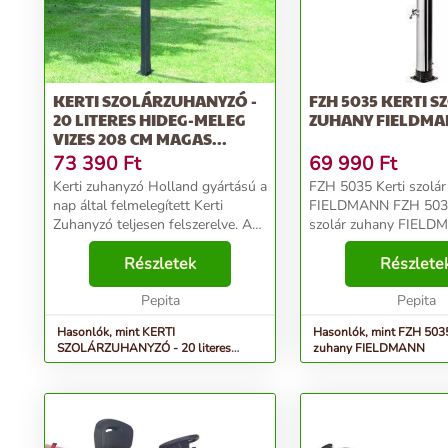
KERTI SZOLÁRZUHANYZÓ -
FZH 5035 KERTI S
20 LITERES HIDEG-MELEG
ZUHANY FIELDM
VIZES 208 CM MAGAS...
73 390
Ft
69 990
Ft
Kerti zuhanyzó Holland gyártású a
FZH 5035 Kerti szolár
nap által felmelegített Kerti
FIELDMANN FZH 5035
Zuhanyzó teljesen felszerelve. A
szolár zuhany FIEL
szolár energiát kihasználva
SOLÁRNÍ SPRCHA...
lehetősége van hideg-meleg vizes
Részletek
Részlete
zuhanyzásra kint a kertjében. A
zuhanyzó...
Pepita
Pepita
Hasonlók, mint KERTI
Hasonlók, mint FZH 5035
SZOLÁRZUHANYZÓ - 20 literes
zuhany FIELDMANN
hideg-meleg vizes 208 cm magas...