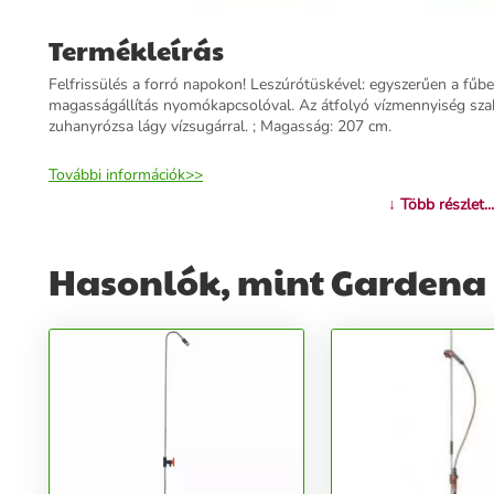
Termékleírás
Felfrissülés a forró napokon! Leszúrótüskével: egyszerűen a fűbe
magasságállítás nyomókapcsolóval. Az átfolyó vízmennyiség szab
zuhanyrózsa lágy vízsugárral. ; Magasság: 207 cm.
További információk>>
↓ Több részlet...
Hasonlók, mint Gardena 