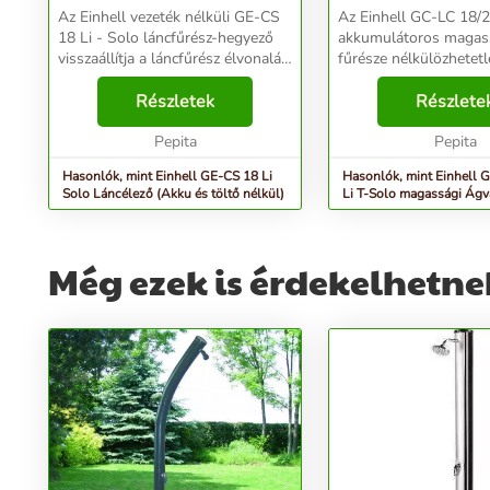
Az Einhell vezeték nélküli GE-CS
Az Einhell GC-LC 18/2
18 Li - Solo láncfűrész-hegyező
akkumulátoros magas
visszaállítja a láncfűrész élvonalát,
fűrésze nélkülözhetet
és pénzt takarít meg. Miért
segítőtárs a fák és m
vásároljon egy drága új láncot, ha
Részletek
nőtt bokrok rendszere
Részlete
újraélezheti a már meglévőt? A
ápolásában. Az ágvág
lán...
Pepita
X-Change család tagja.
Pepita
Hasonlók, mint Einhell GE-CS 18 Li
Hasonlók, mint Einhell 
Solo Láncélező (Akku és töltő nélkül)
Li T-Solo magassági Ág
Még ezek is érdekelhetne