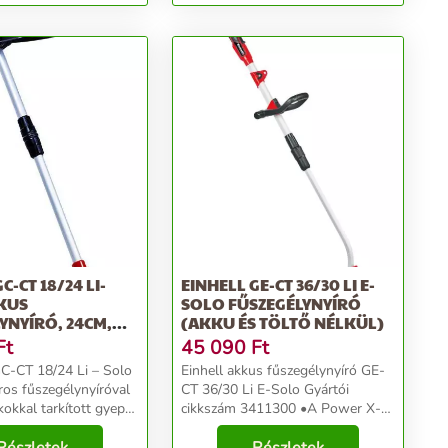
töltő nélkül)
C-CT 18/24 LI-
EINHELL GE-CT 36/30 LI E-
KUS
SOLO FŰSZEGÉLYNYÍRÓ
YNYÍRÓ, 24CM,
(AKKU ÉS TÖLTŐ NÉLKÜL)
/...
Ft
45 090
Ft
GC-CT 18/24 Li – Solo
Einhell akkus fűszegélynyíró GE-
os fűszegélynyíróval
CT 36/30 Li E-Solo Gyártói
rkokkal tarkított gyep
cikkszám 3411300 •A Power X-
ek is egy
Change család tagja, 2 x 18 V
ás alatt szebbé
akkumulátorral üzemeltethető