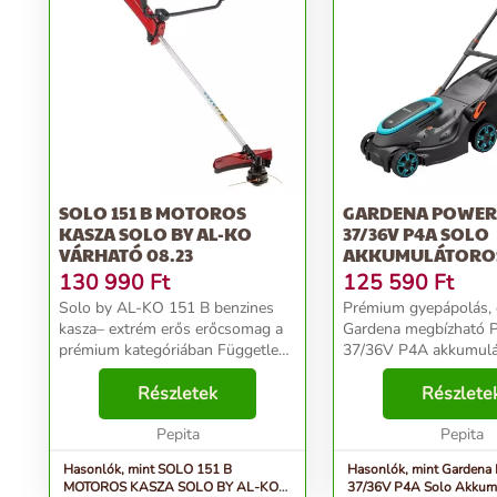
SOLO 151 B MOTOROS
GARDENA POWE
KASZA SOLO BY AL-KO
37/36V P4A SOLO
VÁRHATÓ 08.23
AKKUMULÁTORO
FŰNYÍRÓ (AKKU ÉS
130 990
Ft
125 590
Ft
Solo by AL-KO 151 B benzines
Prémium gyepápolás, 
kasza– extrém erős erőcsomag a
Gardena megbízható
prémium kategóriában Független
37/36V P4A akkumulá
vágás, mint egy profi, robusztus,
fűnyírója. A prémium 
hatékony és egyszerű kezelés: a
Részletek
teljesítménye, kényel
Részlete
solo by AL-KO 151 B benzines
működése és magas
kasza lenyűgöz...
Pepita
hatékonysága lenyűgö
Pepita
fűnyíró kompatibilis...
Hasonlók, mint SOLO 151 B
Hasonlók, mint Gardena
MOTOROS KASZA SOLO BY AL-KO
37/36V P4A Solo Akkum