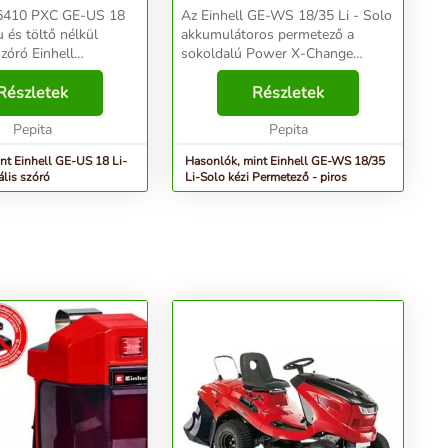
15410 PXC GE-US 18
Az Einhell GE-WS 18/35 Li - Solo
 és töltő nélkül
akkumulátoros permetező a
 Einhell
sokoldalú Power X-Change
 szóró GE-US 18 Li-
rendszercsalád tagja: használja
i cikkszám 3415410
Részletek
bátran a sorozat valamennyi
Részletek
Change család tagja,
akkumulátorát az összes PXC
kkumuláto...
Pepita
készülékhez! A permetező pra...
Pepita
nt Einhell GE-US 18 Li-
Hasonlók, mint Einhell GE-WS 18/35
ális szóró
Li-Solo kézi Permetező - piros