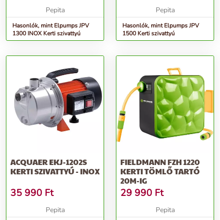
Pepita
Pepita
Hasonlók, mint Elpumps JPV
Hasonlók, mint Elpumps JPV
1300 INOX Kerti szivattyú
1500 Kerti szivattyú
ACQUAER EKJ-1202S
FIELDMANN FZH 1220
KERTI SZIVATTYÚ - INOX
KERTI TÖMLŐ TARTÓ
20M-IG
35 990
Ft
29 990
Ft
Pepita
Pepita