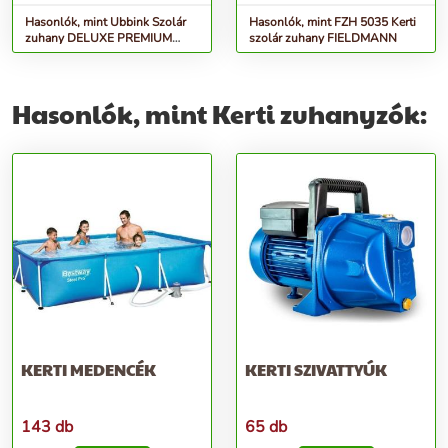
Hasonlók, mint Ubbink Szolár
Hasonlók, mint FZH 5035 Kerti
zuhany DELUXE PREMIUM
szolár zuhany FIELDMANN
(208 cm magas, 35 l kapacitás)
Hasonlók, mint Kerti zuhanyzók:
KERTI MEDENCÉK
KERTI SZIVATTYÚK
143 db
65 db