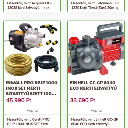
Hasonlók, mint Acquaer EKJ-
Hasonlók, mint Fieldmann FZH
1202S kerti Szivattyú - inox
1220 Kerti Tömlő Tartó 20m-ig
RIWALL PRO REJP 1000
EINHELL GC-GP 6040
INOX SET KERTI
ECO KERTI SZIVATTYÚ
SZIVATTYÚ SZETT 1000
W
45 990
Ft
33 690
Ft
Pepita
Pepita
Hasonlók, mint Riwall PRO
Hasonlók, mint Einhell GC-GP
REJP 1000 INOX SET Kerti
6040 ECO Kerti szivattyú