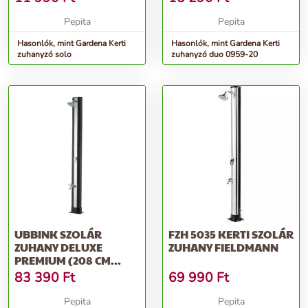
Pepita
Pepita
Hasonlók, mint Gardena Kerti
Hasonlók, mint Gardena Kerti
zuhanyzó solo
zuhanyzó duo 0959-20
UBBINK SZOLÁR
FZH 5035 KERTI SZOLÁR
ZUHANY DELUXE
ZUHANY FIELDMANN
PREMIUM (208 CM
MAGAS, 35 L
83 390
Ft
69 990
Ft
KAPACITÁS)
Pepita
Pepita