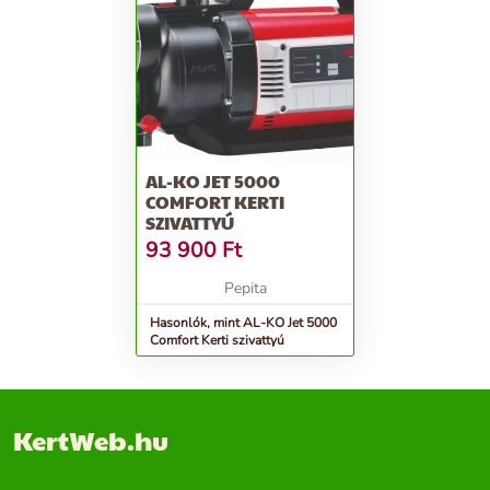
AL-KO JET 5000
COMFORT KERTI
SZIVATTYÚ
93 900
Ft
Pepita
Hasonlók, mint AL-KO Jet 5000
Comfort Kerti szivattyú
KertWeb.hu