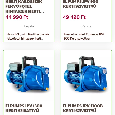
KERTI KAROSSZÉK
ELPUMPS JPV 900
FEKVŐFOTEL
KERTI SZIVATTYÚ
HINTASZÉK KERTI
FÜGGŐÁGY
44 990
Ft
49 490
Ft
Pepita
Pepita
Hasonlók, mint Kerti karosszék
Hasonlók, mint Elpumps JPV
fekvőfotel hintaszék kerti
900 Kerti szivattyú
függőágy
ELPUMPS JPV 1300
ELPUMPS JPV 1300B
KERTI SZIVATTYÚ
KERTI SZIVATTYÚ