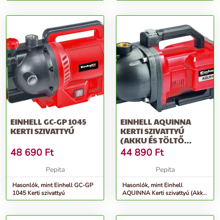
szivattyú szett 1000 W
EINHELL GC-GP 1045
EINHELL AQUINNA
KERTI SZIVATTYÚ
KERTI SZIVATTYÚ
(AKKU ÉS TÖLTŐ
NÉLKÜL)
48 690
Ft
44 890
Ft
Pepita
Pepita
Hasonlók, mint Einhell GC-GP
Hasonlók, mint Einhell
1045 Kerti szivattyú
AQUINNA Kerti szivattyú (Akku
és töltő nélkül)