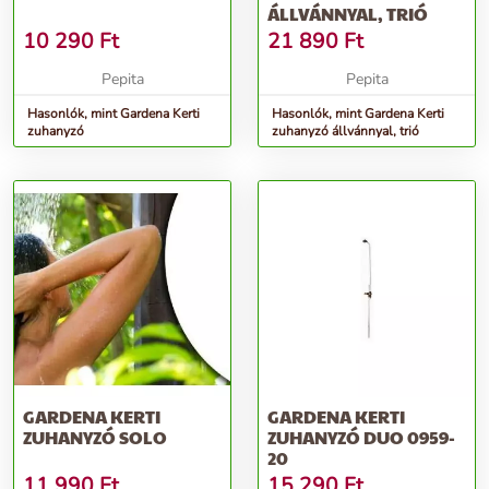
ÁLLVÁNNYAL, TRIÓ
10 290
Ft
21 890
Ft
Pepita
Pepita
Hasonlók, mint Gardena Kerti
Hasonlók, mint Gardena Kerti
zuhanyzó
zuhanyzó állvánnyal, trió
GARDENA KERTI
GARDENA KERTI
ZUHANYZÓ SOLO
ZUHANYZÓ DUO 0959-
20
11 990
Ft
15 290
Ft