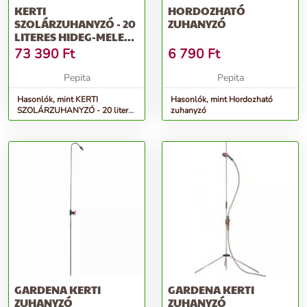
KERTI
HORDOZHATÓ
SZOLÁRZUHANYZÓ - 20
ZUHANYZÓ
LITERES HIDEG-MELEG
VIZES 208 CM MAGAS...
73 390
Ft
6 790
Ft
Pepita
Pepita
Hasonlók, mint KERTI
Hasonlók, mint Hordozható
SZOLÁRZUHANYZÓ - 20 literes
zuhanyzó
hideg-meleg vizes 208 cm
magas...
GARDENA KERTI
GARDENA KERTI
ZUHANYZÓ
ZUHANYZÓ