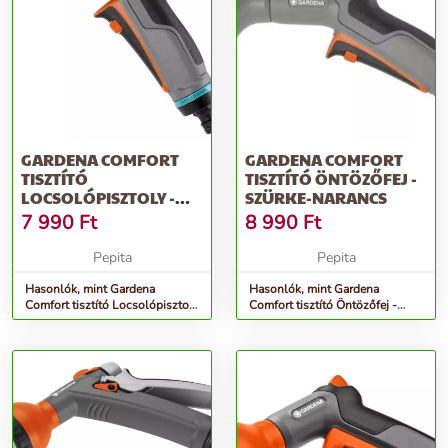
GARDENA COMFORT
GARDENA COMFORT
TISZTÍTÓ
TISZTÍTÓ ÖNTÖZŐFEJ -
LOCSOLÓPISZTOLY -
SZÜRKE-NARANCS
SZÜRKE-NARANCS
7 990
Ft
8 990
Ft
Pepita
Pepita
Hasonlók, mint Gardena
Hasonlók, mint Gardena
Comfort tisztító Locsolópisztoly
Comfort tisztító Öntözőfej -
- szürke-narancs
szürke-narancs