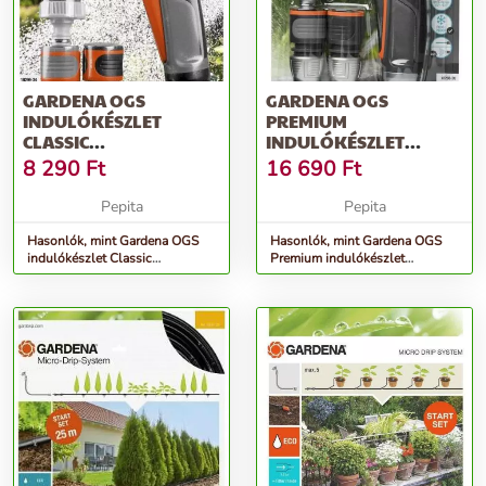
GARDENA OGS
GARDENA OGS
INDULÓKÉSZLET
PREMIUM
CLASSIC
INDULÓKÉSZLET
LOCSOLÓPISZTOLLYAL -
LOCSOLÓPISZTOLLYAL -
8 290
Ft
16 690
Ft
SZÜRKE-NARANCS
SZÜRKE-NARANCS
Pepita
Pepita
Hasonlók, mint Gardena OGS
Hasonlók, mint Gardena OGS
indulókészlet Classic
Premium indulókészlet
Locsolópisztollyal - szürke-
Locsolópisztollyal - szürke-
narancs
narancs