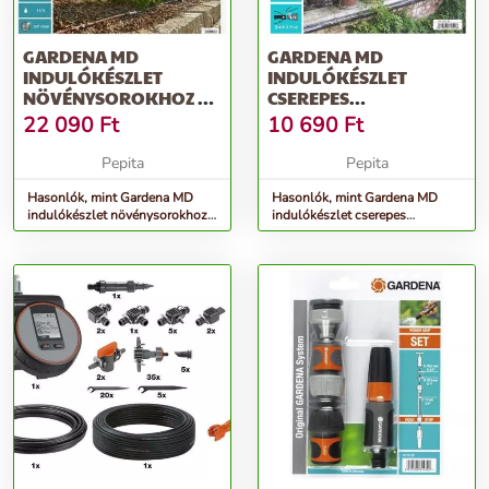
GARDENA MD
GARDENA MD
INDULÓKÉSZLET
INDULÓKÉSZLET
NÖVÉNYSOROKHOZ M
CSEREPES
MÉRET AUTOMATIC
NÖVÉNYEKHEZ S
22 090
Ft
10 690
Ft
MÉRET
Pepita
Pepita
Hasonlók, mint Gardena MD
Hasonlók, mint Gardena MD
indulókészlet növénysorokhoz
indulókészlet cserepes
M méret automatic
növényekhez S méret