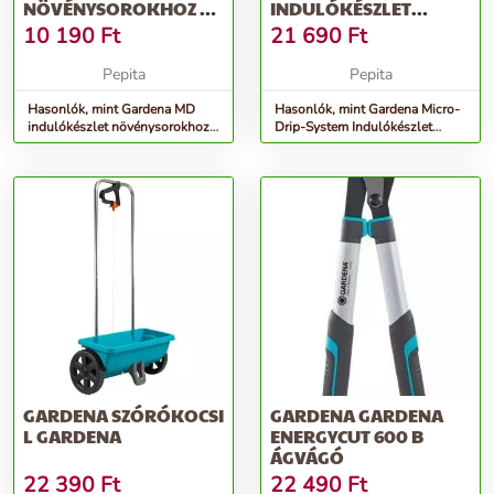
NÖVÉNYSOROKHOZ S
INDULÓKÉSZLET
4,6 MM (3/16&#039;)
CSEREPES
10 190
Ft
21 690
Ft
NÖVÉNYEKHEZ M
13001-20
Pepita
Pepita
Hasonlók, mint Gardena MD
Hasonlók, mint Gardena Micro-
indulókészlet növénysorokhoz
Drip-System Indulókészlet
S 4,6 mm (3/16&#039;)
cserepes növényekhez M
13001-20
GARDENA SZÓRÓKOCSI
GARDENA GARDENA
L GARDENA
ENERGYCUT 600 B
ÁGVÁGÓ
22 390
Ft
22 490
Ft