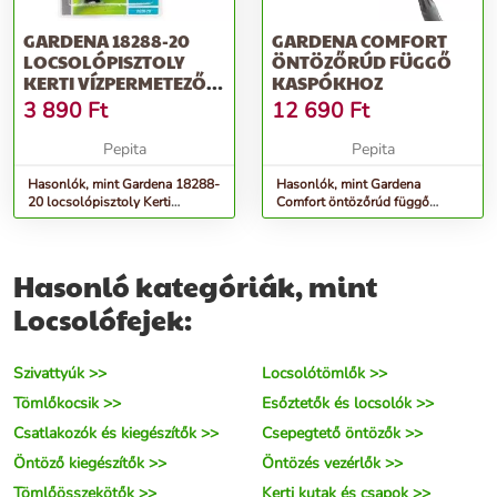
GARDENA 18288-20
GARDENA COMFORT
LOCSOLÓPISZTOLY
ÖNTÖZŐRÚD FÜGGŐ
KERTI VÍZPERMETEZŐ
KASPÓKHOZ
FÚVÓKA BÉZS,...
3 890
Ft
12 690
Ft
Pepita
Pepita
Hasonlók, mint Gardena 18288-
Hasonlók, mint Gardena
20 locsolópisztoly Kerti
Comfort öntözőrúd függő
vízpermetező fúvóka Bézs,...
kaspókhoz
Hasonló kategóriák, mint
Locsolófejek:
Szivattyúk >>
Locsolótömlők >>
Tömlőkocsik >>
Esőztetők és locsolók >>
Csatlakozók és kiegészítők >>
Csepegtető öntözők >>
Öntöző kiegészítők >>
Öntözés vezérlők >>
Tömlőösszekötők >>
Kerti kutak és csapok >>