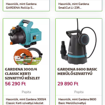
Hasonlók, mint Gardena
Hasonlók, mint Gardena
GARDENA RollUp S
SmallCut Li-23R
tömlődoboz teraszra
Akkumulátoros fűszegélynyíró
GARDENA 3000/4
GARDENA 8600 BASIC
CLASSIC KERTI
MERÜLŐSZIVATTYÚ
SZIVATTYÚ KÉSZLET
56 290
Ft
29 890
Ft
Pepita
Pepita
Hasonlók, mint Gardena 3000/4
Hasonlók, mint Gardena 8600
Classic Kerti szivattyú készlet
Basic Merülőszivattyú