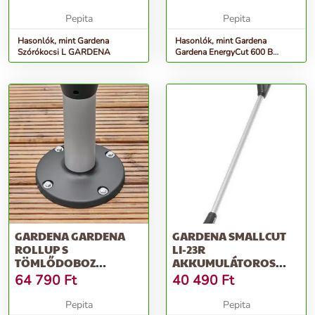
Pepita
Pepita
Hasonlók, mint Gardena
Hasonlók, mint Gardena
Szórókocsi L GARDENA
Gardena EnergyCut 600 B
Ágvágó
GARDENA GARDENA
GARDENA SMALLCUT
ROLLUP S
LI-23R
TÖMLŐDOBOZ
AKKUMULÁTOROS
TERASZRA
FŰSZEGÉLYNYÍRÓ
64 790
Ft
40 490
Ft
Pepita
Pepita