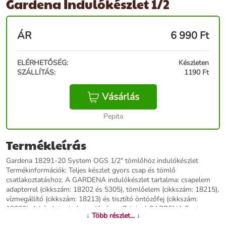
Gardena Indulókészlet 1/2
ÁR
6 990
Ft
ELÉRHETŐSÉG:
Készleten
SZÁLLÍTÁS:
1190 Ft
Vásárlás
Pepita
Termékleírás
Gardena 18291-20 System OGS 1/2" tömlőhöz indulókészlet
Termékinformációk: Teljes készlet gyors csap és tömlő
csatlakoztatáshoz. A GARDENA indulókészlet tartalma: csapelem
adapterrel (cikkszám: 18202 és 5305), tömlőelem (cikkszám: 18215),
vízmegállító (cikkszám: 18213) és tisztító öntözőfej (cikkszám:
18300). A készlet minden szükséges Original GARDENA System
↓ Több részlet... ↓
rendszerelemet és egy tisztító öntözőfejet biztosít a tömlő azonnali