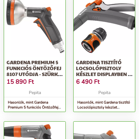
GARDENA PREMIUM 5
GARDENA TISZTÍTÓ
FUNKCIÓS ÖNTÖZŐFEJ
LOCSOLÓPISZTOLY
8107 UTÓDJA - SZÜRKE-
KÉSZLET DISPLAYBEN -
NARANCS
SZÜRKE-NARANCS
15 890
Ft
6 490
Ft
Pepita
Pepita
Hasonlók, mint Gardena
Hasonlók, mint Gardena tisztító
Premium 5 funkciós Öntözőfej
Locsolópisztoly készlet
8107 utódja - szürke-narancs
displayben - szürke-narancs