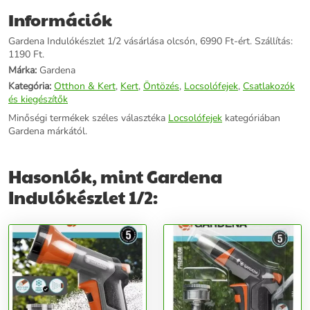
használatához. Műszaki adatok: - Alkalmazás: Original GARDENA
Információk
System rendszerelemekkel és tisztító locsolóval a tömlő azonnali
használatához - Fagy ellen védett:Igen
Gardena Indulókészlet 1/2 vásárlása olcsón, 6990 Ft-ért. Szállítás:
1190 Ft.
További információk>>
Márka:
Gardena
Kategória:
Otthon & Kert
,
Kert
,
Öntözés
,
Locsolófejek
,
Csatlakozók
és kiegészítők
Minőségi termékek széles választéka
Locsolófejek
kategóriában
Gardena márkától.
Hasonlók, mint Gardena
Indulókészlet 1/2: