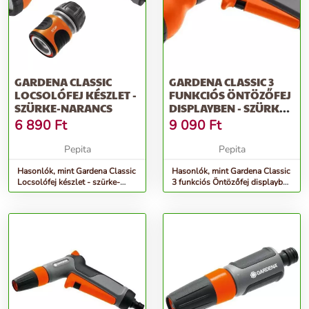
GARDENA CLASSIC
GARDENA CLASSIC 3
LOCSOLÓFEJ KÉSZLET -
FUNKCIÓS ÖNTÖZŐFEJ
SZÜRKE-NARANCS
DISPLAYBEN - SZÜRKE-
NARANCS
6 890
Ft
9 090
Ft
Pepita
Pepita
Hasonlók, mint Gardena Classic
Hasonlók, mint Gardena Classic
Locsolófej készlet - szürke-
3 funkciós Öntözőfej displayben
narancs
- szürke-narancs