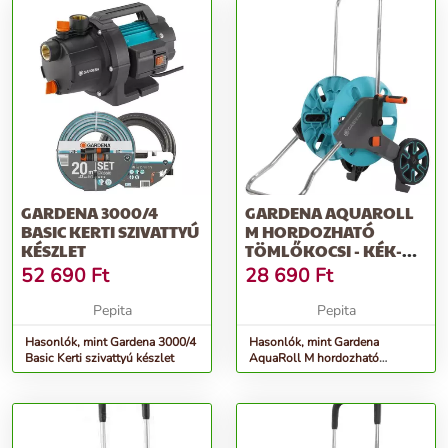
GARDENA 3000/4
GARDENA AQUAROLL
BASIC KERTI SZIVATTYÚ
M HORDOZHATÓ
KÉSZLET
TÖMLŐKOCSI - KÉK-
SZÜRKE
52 690
Ft
28 690
Ft
Pepita
Pepita
Hasonlók, mint Gardena 3000/4
Hasonlók, mint Gardena
Basic Kerti szivattyú készlet
AquaRoll M hordozható
Tömlőkocsi - kék-szürke