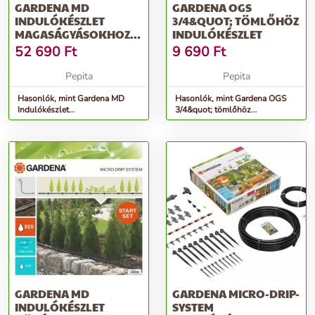
GARDENA MD
GARDENA OGS
INDULÓKÉSZLET
3/4&QUOT; TÖMLŐHÖZ
MAGASÁGYÁSOKHOZ,
INDULÓKÉSZLET
AUTOMATIC
52 690
Ft
9 690
Ft
Pepita
Pepita
Hasonlók, mint Gardena MD
Hasonlók, mint Gardena OGS
Indulókészlet
3/4&quot; tömlőhöz
magaságyásokhoz, automatic
indulókészlet
GARDENA MD
GARDENA MICRO-DRIP-
INDULÓKÉSZLET
SYSTEM