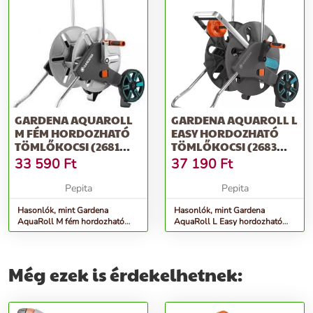
GARDENA AQUAROLL
GARDENA AQUAROLL L
M FÉM HORDOZHATÓ
EASY HORDOZHATÓ
TÖMLŐKOCSI (2681
TÖMLŐKOCSI (2683
UTÓDJA) - EZÜST
UTÓDJA) - SZÜRKE
33 590
Ft
37 190
Ft
Pepita
Pepita
Hasonlók, mint Gardena
Hasonlók, mint Gardena
AquaRoll M fém hordozható
AquaRoll L Easy hordozható
Tömlőkocsi (2681 utódja) -
Tömlőkocsi (2683 utódja) -
ezüst
szürke
Még ezek is érdekelhetnek: