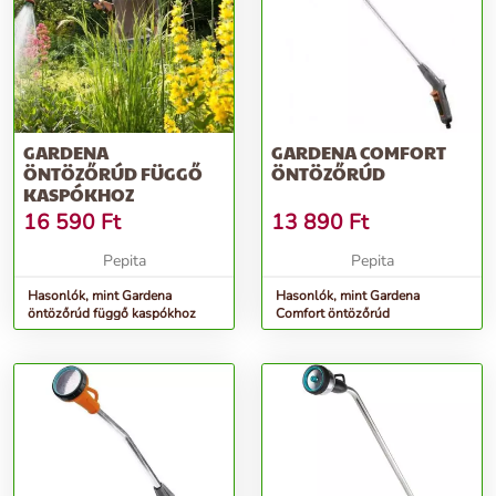
GARDENA
GARDENA COMFORT
ÖNTÖZŐRÚD FÜGGŐ
ÖNTÖZŐRÚD
KASPÓKHOZ
16 590
Ft
13 890
Ft
Pepita
Pepita
Hasonlók, mint Gardena
Hasonlók, mint Gardena
öntözőrúd függő kaspókhoz
Comfort öntözőrúd