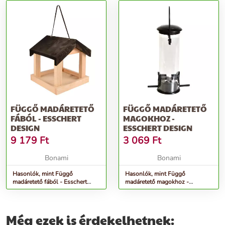
FÜGGŐ MADÁRETETŐ
FÜGGŐ MADÁRETETŐ
FÁBÓL - ESSCHERT
MAGOKHOZ -
DESIGN
ESSCHERT DESIGN
9 179
Ft
3 069
Ft
Bonami
Bonami
Hasonlók, mint Függő
Hasonlók, mint Függő
madáretető fából - Esschert
madáretető magokhoz -
Design
Esschert Design
Még ezek is érdekelhetnek: