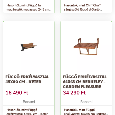
Hasonlók, mint Függő fa
Hasonlók, mint Chiff Chaff
madáretető, magasság 24,5 cm -
sárgászöld függő diótartó
Esschert Design
madáretető - Esschert Design
FÜGGŐ ERKÉLYASZTAL
FÜGGŐ ERKÉLYASZTAL
45X80 CM – KETER
64X65 CM BERKELEY –
GARDEN PLEASURE
16 490
Ft
34 290
Ft
Bonami
Bonami
Hasonlók, mint Függő
Hasonlók, mint Függő
erkélyasztal 45x80 cm – Keter
erkélyasztal 64x65 cm Berkeley