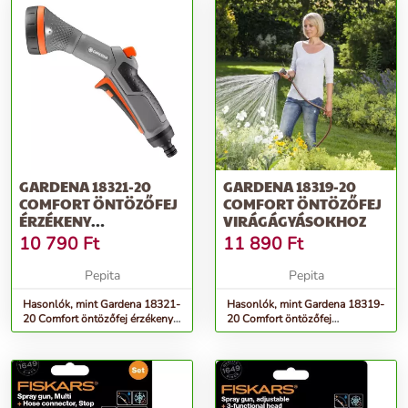
GARDENA 18321-20
GARDENA 18319-20
COMFORT ÖNTÖZŐFEJ
COMFORT ÖNTÖZŐFEJ
ÉRZÉKENY
VIRÁGÁGYÁSOKHOZ
NÖVÉNYEKHEZ
10 790
Ft
11 890
Ft
Pepita
Pepita
Hasonlók, mint Gardena 18321-
Hasonlók, mint Gardena 18319-
20 Comfort öntözőfej érzékeny
20 Comfort öntözőfej
növényekhez
virágágyásokhoz