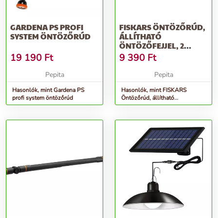
GARDENA PS PROFI
FISKARS ÖNTÖZŐRÚD,
SYSTEM ÖNTÖZŐRÚD
ÁLLÍTHATÓ
ÖNTÖZŐFEJJEL, 2
FUNKCIÓVAL,
19 190
Ft
9 390
Ft
FISKARS...
Pepita
Pepita
Hasonlók, mint Gardena PS
Hasonlók, mint FISKARS
profi system öntözőrúd
Öntözőrúd, állítható
öntözőfejjel, 2 funkcióval,
FISKARS...