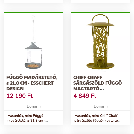
– Garden Pleasure
FÜGGŐ MADÁRETETŐ,
CHIFF CHAFF
⌀ 21,8 CM - ESSCHERT
SÁRGÁSZÖLD FÜGGŐ
DESIGN
MAGTARTÓ
MADÁRETETŐ -
12 190
Ft
4 849
Ft
ESSCHERT DESIGN
Bonami
Bonami
Hasonlók, mint Függő
Hasonlók, mint Chiff Chaff
madáretető, ⌀ 21,8 cm -
sárgászöld függő magtartó
Esschert Design
madáretető - Esschert Design