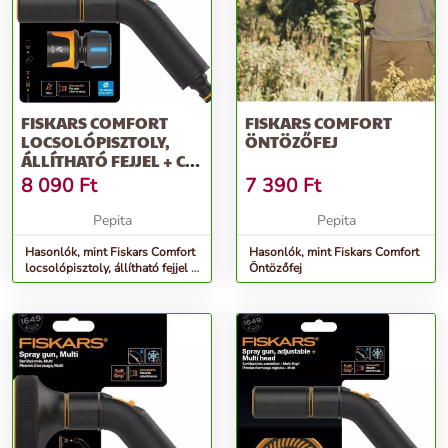
FISKARS COMFORT
FISKARS COMFORT
LOCSOLÓPISZTOLY,
ÖNTÖZŐFEJ
ÁLLÍTHATÓ FEJJEL + CF
TÖMLŐCSATL...
8 090
Ft
7 390
Ft
Pepita
Pepita
Hasonlók, mint Fiskars Comfort
Hasonlók, mint Fiskars Comfort
locsolópisztoly, állítható fejjel +
Öntözőfej
CF tömlőcsatl...