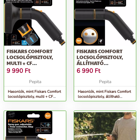
FISKARS COMFORT
FISKARS COMFORT
LOCSOLÓPISZTOLY,
LOCSOLÓPISZTOLY,
MULTI + CF
ÁLLÍTHATÓ
TÖMLŐCSATLAKOZÓ
LOCSOLÓFEJ + 3
9 990
Ft
6 990
Ft
13-15...
FUNKCIÓ...
Pepita
Pepita
Hasonlók, mint Fiskars Comfort
Hasonlók, mint Fiskars Comfort
locsolópisztoly, multi + CF
locsolópisztoly, állítható
tömlőcsatlakozó 13-15...
locsolófej + 3 funkció...