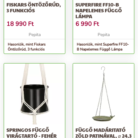
FISKARS ÖNTÖZŐRÚD,
SUPERFIRE FF10-B
3 FUNKCIÓS
NAPELEMES FÜGGŐ
LÁMPA
18 990
Ft
6 990
Ft
Pepita
Pepita
Hasonlók, mint Fiskars
Hasonlók, mint Superfire FF10-
Öntözőrúd, 3 funkciós
B Napelemes Függő Lámpa
SPRINGOS FÜGGŐ
FÜGGŐ MADÁRITATÓ
VIRÁGTARTÓ - FEHÉR
ZÖLD PATINÁVAL, ⌀ 24,3