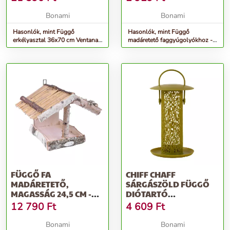
Bonami
Bonami
Hasonlók, mint Függő
Hasonlók, mint Függő
erkélyasztal 36x70 cm Ventana
madáretető faggyúgolyókhoz -
– Garden Pleasure
Esschert Design
FÜGGŐ FA
CHIFF CHAFF
MADÁRETETŐ,
SÁRGÁSZÖLD FÜGGŐ
MAGASSÁG 24,5 CM -
DIÓTARTÓ
ESSCHERT DESIGN
MADÁRETETŐ -
12 790
Ft
4 609
Ft
ESSCHERT DESIGN
Bonami
Bonami