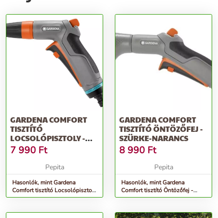
GARDENA COMFORT
GARDENA COMFORT
TISZTÍTÓ
TISZTÍTÓ ÖNTÖZŐFEJ -
LOCSOLÓPISZTOLY -
SZÜRKE-NARANCS
SZÜRKE-NARANCS
7 990
Ft
8 990
Ft
Pepita
Pepita
Hasonlók, mint Gardena
Hasonlók, mint Gardena
Comfort tisztító Locsolópisztoly
Comfort tisztító Öntözőfej -
- szürke-narancs
szürke-narancs