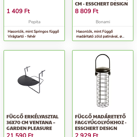
CM - ESSCHERT DESIGN
1 409
Ft
8 809
Ft
Pepita
Bonami
Hasonlók, mint Springos függő
Hasonlók, mint Függő
Virágtartó - fehér
madáritató zöld patinával, ⌀
24,3 cm - Esschert Design
FÜGGŐ ERKÉLYASZTAL
FÜGGŐ MADÁRETETŐ
36X70 CM VENTANA –
FAGGYÚGOLYÓKHOZ -
GARDEN PLEASURE
ESSCHERT DESIGN
21 590
Ft
2 929
Ft