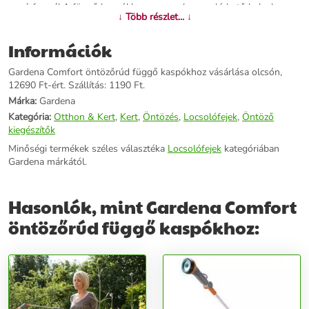
sugárformákA függő kaspókban vagy nehezen elérhető helyeken
↓ Több részlet... ↓
található növények kényelmes és célzott öntözéséhez. Finom
ködpermet vagy buboréksugár válaszható.Egyszerűen kezelhetőA
Információk
Comfort öntözőrúd függő kaspókhoz hossza 90 centiméter és
(200°-ban) állítható fejjel rendelkezik. A puha műanyag elemeket
Gardena Comfort öntözőrúd függő kaspókhoz vásárlása olcsón,
tartalmazó markolat különösen jól illik a kézbe. A beépített zárral
12690 Ft-ért. Szállítás: 1190 Ft.
ellátott ergonomikus impulzuskioldó, valamint az egy ujjal,
fokozatmentesen szabályozható vízmennyiség a termék kezelését
Márka:
Gardena
különösen kellemessé teszi.Fagy elleni védelemAz beépített,
Kategória:
Otthon & Kert
,
Kert
,
Öntözés
,
Locsolófejek
,
Öntöző
innovatív fagyvédelem biztosítja, hogy a termék a hőmérséklet
kiegészítők
csökkenése esetén is sértetlen maradjon.
Minőségi termékek széles választéka
Locsolófejek
kategóriában
Gardena márkától.
További információk>>
Hasonlók, mint Gardena Comfort
öntözőrúd függő kaspókhoz: