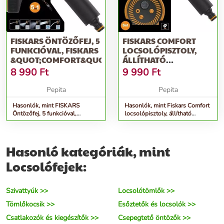
FISKARS ÖNTÖZŐFEJ, 5
FISKARS COMFORT
FUNKCIÓVAL, FISKARS
LOCSOLÓPISZTOLY,
&QUOT;COMFORT&QUOT;
ÁLLÍTHATÓ
ÖNTÖZŐFEJ +
8 990
Ft
9 990
Ft
ÖNTÖZŐFEJ, MULTI
Pepita
Pepita
Hasonlók, mint FISKARS
Hasonlók, mint Fiskars Comfort
Öntözőfej, 5 funkcióval,
locsolópisztoly, állítható
FISKARS &quot;Comfort&quot;
öntözőfej + öntözőfej, multi
Hasonló kategóriák, mint
Locsolófejek:
Szivattyúk >>
Locsolótömlők >>
Tömlőkocsik >>
Esőztetők és locsolók >>
Csatlakozók és kiegészítők >>
Csepegtető öntözők >>