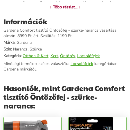
Anyaga: műanyag - Színe: szürke, narancs - Végtelen típusú
↓ Több részlet... ↓
vízsugár - Fagy elleni védelem - Zárral ellátott
Információk
További információk>>
Gardena Comfort tisztító Öntözőfej - szürke-narancs vásárlása
olcsón, 8990 Ft-ért. Szállítás: 1190 Ft.
Márka:
Gardena
Szín:
Narancs, Szürke
Kategória:
Otthon & Kert
,
Kert
,
Öntözés
,
Locsolófejek
Minőségi termékek széles választéka
Locsolófejek
kategóriában
Gardena márkától.
Hasonlók, mint Gardena Comfort
tisztító Öntözőfej - szürke-
narancs: