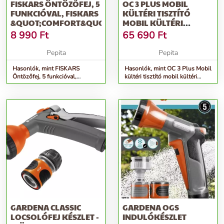
FISKARS ÖNTÖZŐFEJ, 5
OC 3 PLUS MOBIL
FUNKCIÓVAL, FISKARS
KÜLTÉRI TISZTÍTÓ
&QUOT;COMFORT&QUOT;
MOBIL KÜLTÉRI
TISZTÍTÓ
8 990
Ft
65 690
Ft
Pepita
Pepita
Hasonlók, mint FISKARS
Hasonlók, mint OC 3 Plus Mobil
Öntözőfej, 5 funkcióval,
kültéri tisztító mobil kültéri
FISKARS &quot;Comfort&quot;
tisztító
GARDENA CLASSIC
GARDENA OGS
LOCSOLÓFEJ KÉSZLET -
INDULÓKÉSZLET