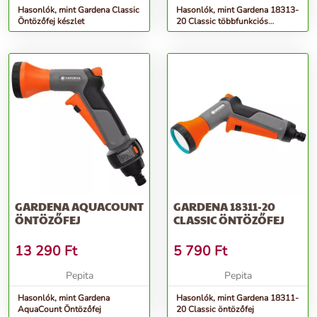
Hasonlók, mint Gardena Classic
Hasonlók, mint Gardena 18313-
Öntözőfej készlet
20 Classic többfunkciós
öntözőfej
GARDENA AQUACOUNT
GARDENA 18311-20
ÖNTÖZŐFEJ
CLASSIC ÖNTÖZŐFEJ
13 290
Ft
5 790
Ft
Pepita
Pepita
Hasonlók, mint Gardena
Hasonlók, mint Gardena 18311-
AquaCount Öntözőfej
20 Classic öntözőfej