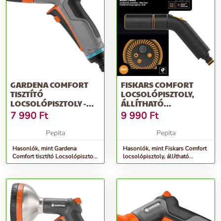
GARDENA COMFORT
FISKARS COMFORT
TISZTÍTÓ
LOCSOLÓPISZTOLY,
LOCSOLÓPISZTOLY -
ÁLLÍTHATÓ
SZÜRKE-NARANCS
ÖNTÖZŐFEJ +
7 990
Ft
9 990
Ft
ÖNTÖZŐFEJ, MULTI
Pepita
Pepita
Hasonlók, mint Gardena
Hasonlók, mint Fiskars Comfort
Comfort tisztító Locsolópisztoly
locsolópisztoly, állítható
- szürke-narancs
öntözőfej + öntözőfej, multi