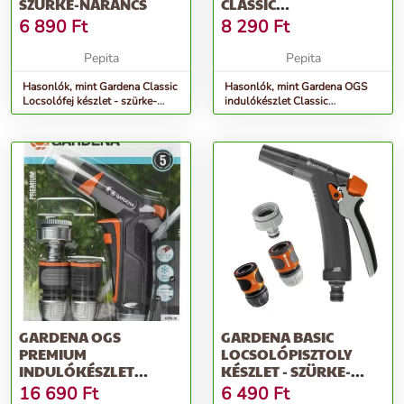
SZÜRKE-NARANCS
CLASSIC
LOCSOLÓPISZTOLLYAL -
6 890
Ft
8 290
Ft
SZÜRKE-NARANCS
Pepita
Pepita
Hasonlók, mint Gardena Classic
Hasonlók, mint Gardena OGS
Locsolófej készlet - szürke-
indulókészlet Classic
narancs
Locsolópisztollyal - szürke-
narancs
GARDENA OGS
GARDENA BASIC
PREMIUM
LOCSOLÓPISZTOLY
INDULÓKÉSZLET
KÉSZLET - SZÜRKE-
LOCSOLÓPISZTOLLYAL -
NARANCS
16 690
Ft
6 490
Ft