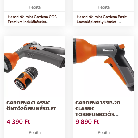
SZÜRKE-NARANCS
Pepita
Pepita
Hasonlók, mint Gardena OGS
Hasonlók, mint Gardena Basic
Premium indulókészlet
Locsolópisztoly készlet -
Locsolópisztollyal - szürke-
szürke-narancs
narancs
GARDENA CLASSIC
GARDENA 18313-20
ÖNTÖZŐFEJ KÉSZLET
CLASSIC
TÖBBFUNKCIÓS
ÖNTÖZŐFEJ
4 390
Ft
9 890
Ft
Pepita
Pepita