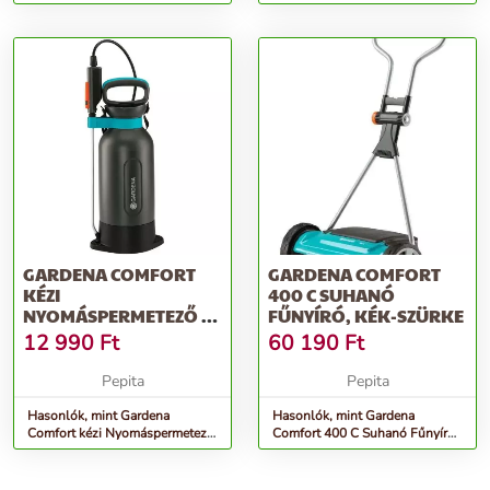
GARDENA COMFORT
GARDENA COMFORT
KÉZI
400 C SUHANÓ
NYOMÁSPERMETEZŐ 5L
FŰNYÍRÓ, KÉK-SZÜRKE
- SZÜRKE
12 990
Ft
60 190
Ft
Pepita
Pepita
Hasonlók, mint Gardena
Hasonlók, mint Gardena
Comfort kézi Nyomáspermetező
Comfort 400 C Suhanó Fűnyíró,
5l - szürke
Kék-Szürke