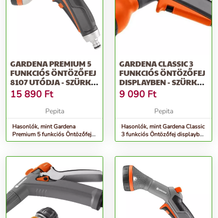
GARDENA PREMIUM 5
GARDENA CLASSIC 3
FUNKCIÓS ÖNTÖZŐFEJ
FUNKCIÓS ÖNTÖZŐFEJ
8107 UTÓDJA - SZÜRKE-
DISPLAYBEN - SZÜRKE-
NARANCS
NARANCS
15 890
Ft
9 090
Ft
Pepita
Pepita
Hasonlók, mint Gardena
Hasonlók, mint Gardena Classic
Premium 5 funkciós Öntözőfej
3 funkciós Öntözőfej displayben
8107 utódja - szürke-narancs
- szürke-narancs