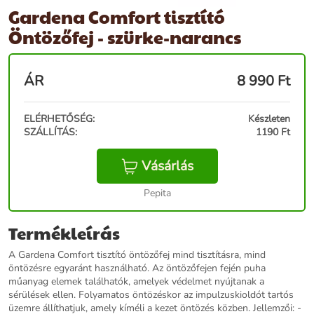
Gardena Comfort tisztító
Öntözőfej - szürke-narancs
ÁR
8 990
Ft
ELÉRHETŐSÉG:
Készleten
SZÁLLÍTÁS:
1190 Ft
Vásárlás
Pepita
Termékleírás
A Gardena Comfort tisztító öntözőfej mind tisztításra, mind
öntözésre egyaránt használható. Az öntözőfejen fején puha
műanyag elemek találhatók, amelyek védelmet nyújtanak a
sérülések ellen. Folyamatos öntözéskor az impulzuskioldót tartós
üzemre állíthatjuk, amely kíméli a kezet öntözés közben. Jellemzői: -