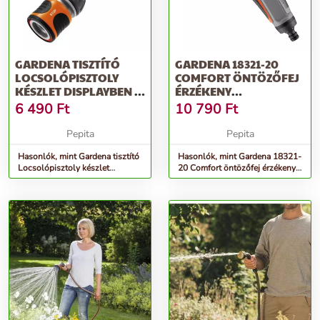
GARDENA TISZTÍTÓ
GARDENA 18321-20
LOCSOLÓPISZTOLY
COMFORT ÖNTÖZŐFEJ
KÉSZLET DISPLAYBEN -
ÉRZÉKENY
SZÜRKE-NARANCS
NÖVÉNYEKHEZ
6 490
Ft
10 790
Ft
Pepita
Pepita
Hasonlók, mint Gardena tisztító
Hasonlók, mint Gardena 18321-
Locsolópisztoly készlet
20 Comfort öntözőfej érzékeny
displayben - szürke-narancs
növényekhez