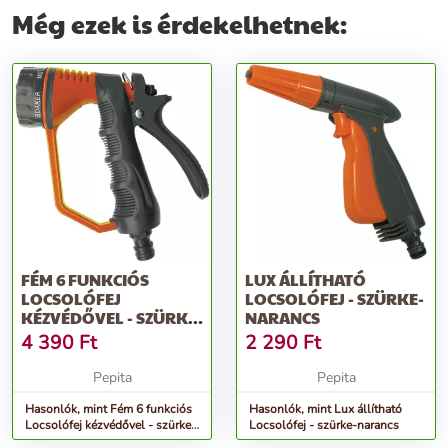
Még ezek is érdekelhetnek:
FÉM 6 FUNKCIÓS
LUX ÁLLÍTHATÓ
LOCSOLÓFEJ
LOCSOLÓFEJ - SZÜRKE-
KÉZVÉDŐVEL - SZÜRKE-
NARANCS
NARANCS
4 390
Ft
2 290
Ft
Pepita
Pepita
Hasonlók, mint Fém 6 funkciós
Hasonlók, mint Lux állítható
Locsolófej kézvédővel - szürke-
Locsolófej - szürke-narancs
narancs