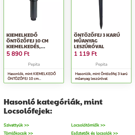
KIEMELKEDŐ
ÖNTÖZŐFEJ 3 KARÚ
ÖNTÖZŐFEJ 10 CM
MŰANYAG
KIEMELKEDÉS,
LESZÚRÓVAL
KÖRCIKK (40°-360°) ÉS
5 890
Ft
1 119
Ft
TE...
Pepita
Pepita
Hasonlók, mint KIEMELKEDŐ
Hasonlók, mint Öntözőfej 3 karú
ÖNTÖZŐFEJ 10 cm
műanyag leszúróval
kiemelkedés, körcikk (40°-360°)
és te...
Hasonló kategóriák, mint
Locsolófejek:
Szivattyúk >>
Locsolótömlők >>
Tömlőkocsik >>
Esőztetők és locsolók >>