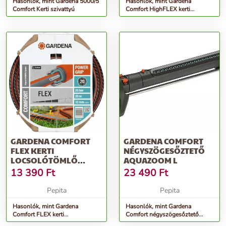
Hasonlók, mint Gardena 5000/5
Hasonlók, mint Gardena
Comfort Kerti szivattyú
Comfort HighFLEX kerti
Locsolótömlő 3/4&quot; 50 M
GARDENA COMFORT
GARDENA COMFORT
FLEX KERTI
NÉGYSZÖGESŐZTETŐ
LOCSOLÓTÖMLŐ
AQUAZOOM L
1/2&QUOT; 20 M
13 390
Ft
23 490
Ft
Pepita
Pepita
Hasonlók, mint Gardena
Hasonlók, mint Gardena
Comfort FLEX kerti
Comfort négyszögesőztető
Locsolótömlő 1/2&quot; 20 M
AquaZoom L