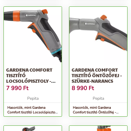
GARDENA COMFORT
GARDENA COMFORT
TISZTÍTÓ
TISZTÍTÓ ÖNTÖZŐFEJ -
LOCSOLÓPISZTOLY -
SZÜRKE-NARANCS
SZÜRKE-NARANCS
7 990
Ft
8 990
Ft
Pepita
Pepita
Hasonlók, mint Gardena
Hasonlók, mint Gardena
Comfort tisztító Locsolópisztoly
Comfort tisztító Öntözőfej -
- szürke-narancs
szürke-narancs