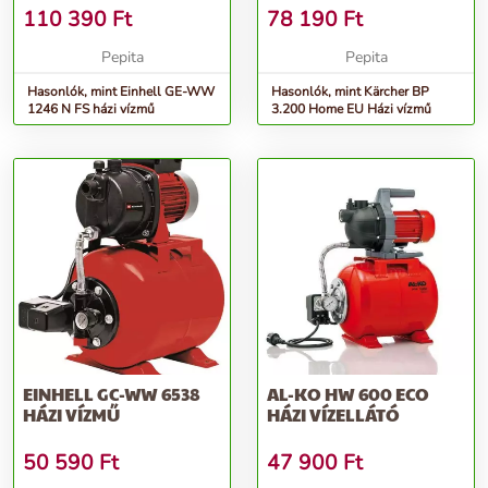
110 390
Ft
78 190
Ft
Pepita
Pepita
Hasonlók, mint Einhell GE-WW
Hasonlók, mint Kärcher BP
1246 N FS házi vízmű
3.200 Home EU Házi vízmű
EINHELL GC-WW 6538
AL-KO HW 600 ECO
HÁZI VÍZMŰ
HÁZI VÍZELLÁTÓ
50 590
Ft
47 900
Ft