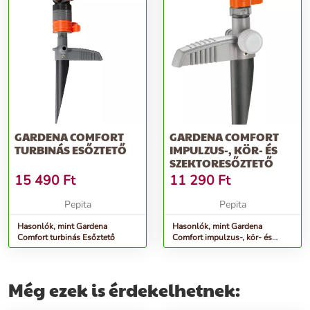
GARDENA COMFORT
GARDENA COMFORT
TURBINÁS ESŐZTETŐ
IMPULZUS-, KÖR- ÉS
SZEKTORESŐZTETŐ
15 490
Ft
11 290
Ft
Pepita
Pepita
Hasonlók, mint Gardena
Hasonlók, mint Gardena
Comfort turbinás Esőztető
Comfort impulzus-, kör- és
szektoresőztető
Még ezek is érdekelhetnek: