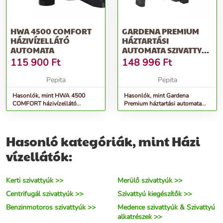
HWA 4500 COMFORT
GARDENA PREMIUM
HÁZIVÍZELLÁTÓ
HÁZTARTÁSI
AUTOMATA
AUTOMATA SZIVATTYÚ
6000/6E LCD INOX
115 900
Ft
148 996
Ft
Pepita
Pepita
Hasonlók, mint HWA 4500
Hasonlók, mint Gardena
COMFORT házivízellátó
Premium háztartási automata
automata
szivattyú 6000/6E LCD Inox
Hasonló kategóriák, mint Házi
vízellátók:
Kerti szivattyúk >>
Merülő szivattyúk >>
Centrifugál szivattyúk >>
Szivattyú kiegészítők >>
Benzinmotoros szivattyúk >>
Medence szivattyúk & Szivattyú
alkatrészek >>