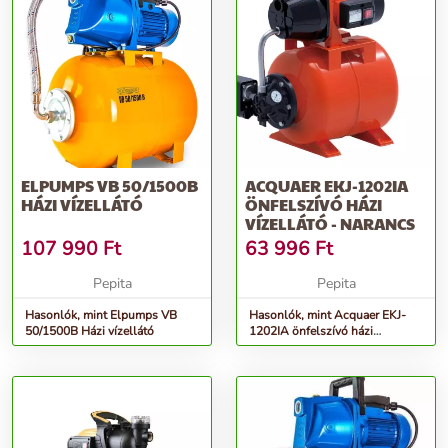
ELPUMPS VB 50/1500B
ACQUAER EKJ-1202IA
HÁZI VÍZELLÁTÓ
ÖNFELSZÍVÓ HÁZI
VÍZELLÁTÓ - NARANCS
107 990
Ft
63 996
Ft
Pepita
Pepita
Hasonlók, mint Elpumps VB
Hasonlók, mint Acquaer EKJ-
50/1500B Házi vízellátó
1202IA önfelszívó házi
Vízellátó - narancs