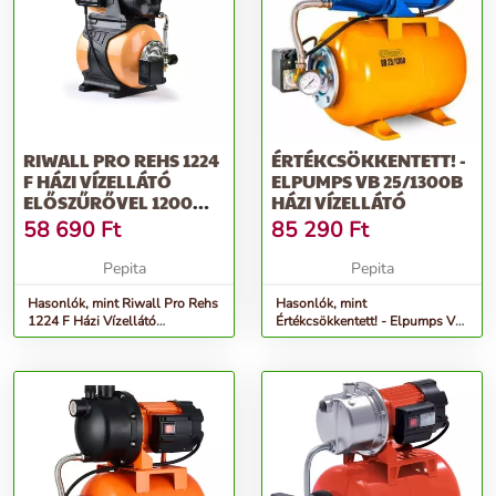
RIWALL PRO REHS 1224
ÉRTÉKCSÖKKENTETT! -
F HÁZI VÍZELLÁTÓ
ELPUMPS VB 25/1300B
ELŐSZŰRŐVEL 1200W,
HÁZI VÍZELLÁTÓ
SÁRGA-FEKETE
58 690
Ft
85 290
Ft
Pepita
Pepita
Hasonlók, mint Riwall Pro Rehs
Hasonlók, mint
1224 F Házi Vízellátó
Értékcsökkentett! - Elpumps VB
Előszűrővel 1200W, Sárga-
25/1300B Házi vízellátó
Fekete