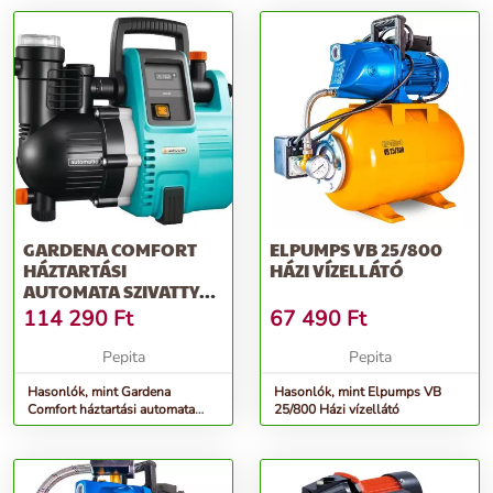
GARDENA COMFORT
ELPUMPS VB 25/800
HÁZTARTÁSI
HÁZI VÍZELLÁTÓ
AUTOMATA SZIVATTYÚ
4000/5E
114 290
Ft
67 490
Ft
Pepita
Pepita
Hasonlók, mint Gardena
Hasonlók, mint Elpumps VB
Comfort háztartási automata
25/800 Házi vízellátó
szivattyú 4000/5E