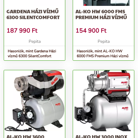
GARDENA HÁZI VÍZMŰ
AL-KO HW 6000 FMS
6300 SILENTCOMFORT
PREMIUM HÁZI VÍZMŰ
187 990
Ft
154 900
Ft
Pepita
Pepita
Hasonlók, mint Gardena Házi
Hasonlók, mint AL-KO HW
vízmű 6300 SilentComfort
6000 FMS Premium Házi vízmű
AL-KO HW 3600
AL-KO HW 3000 INOX