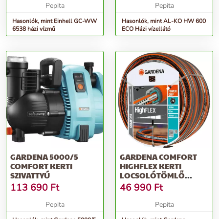
Pepita
Pepita
Hasonlók, mint Einhell GC-WW
Hasonlók, mint AL-KO HW 600
6538 házi vízmű
ECO Házi vízellátó
GARDENA 5000/5
GARDENA COMFORT
COMFORT KERTI
HIGHFLEX KERTI
SZIVATTYÚ
LOCSOLÓTÖMLŐ
3/4&QUOT; 50 M
113 690
Ft
46 990
Ft
Pepita
Pepita