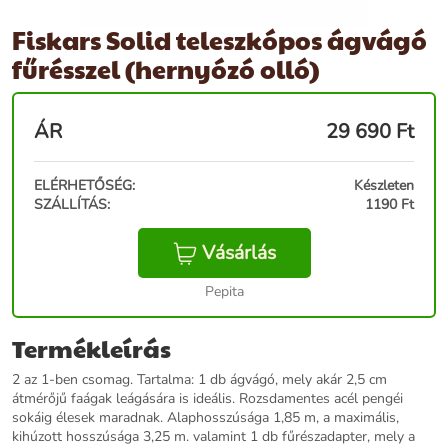
Fiskars Solid teleszkópos ágvágó
fűrésszel (hernyózó olló)
ÁR
29 690
Ft
ELÉRHETŐSÉG:
Készleten
SZÁLLÍTÁS:
1190 Ft
Vásárlás
Pepita
Termékleírás
2 az 1-ben csomag. Tartalma: 1 db ágvágó, mely akár 2,5 cm
átmérőjű faágak leágására is ideális. Rozsdamentes acél pengéi
sokáig élesek maradnak. Alaphosszúsága 1,85 m, a maximális,
kihúzott hosszúsága 3,25 m. valamint 1 db fűrészadapter, mely a