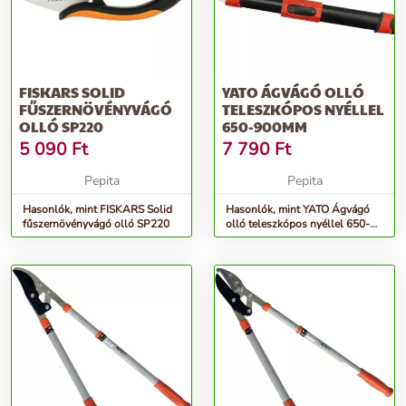
FISKARS SOLID
YATO ÁGVÁGÓ OLLÓ
FŰSZERNÖVÉNYVÁGÓ
TELESZKÓPOS NYÉLLEL
OLLÓ SP220
650-900MM
5 090
Ft
7 790
Ft
Pepita
Pepita
Hasonlók, mint FISKARS Solid
Hasonlók, mint YATO Ágvágó
fűszernövényvágó olló SP220
olló teleszkópos nyéllel 650-
900mm