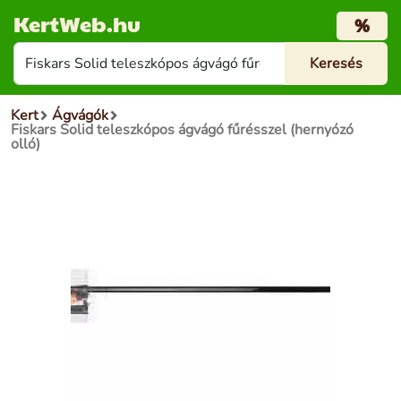
KertWeb.hu
%
Kert
Ágvágók
Fiskars Solid teleszkópos ágvágó fűrésszel (hernyózó
olló)