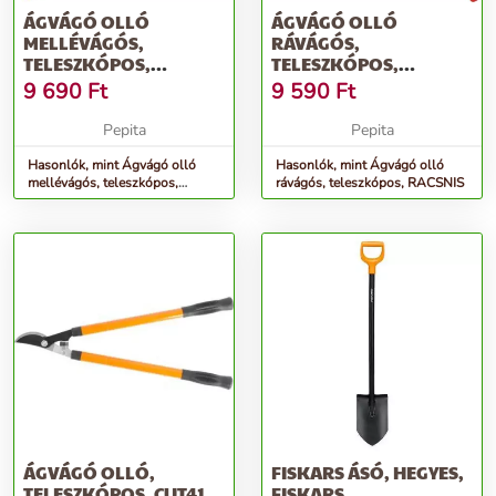
ÁGVÁGÓ OLLÓ
ÁGVÁGÓ OLLÓ
MELLÉVÁGÓS,
RÁVÁGÓS,
TELESZKÓPOS,
TELESZKÓPOS,
RACSNIS
RACSNIS
9 690
Ft
9 590
Ft
Pepita
Pepita
Hasonlók, mint Ágvágó olló
Hasonlók, mint Ágvágó olló
mellévágós, teleszkópos,
rávágós, teleszkópos, RACSNIS
RACSNIS
ÁGVÁGÓ OLLÓ,
FISKARS ÁSÓ, HEGYES,
TELESZKÓPOS, CUT41,
FISKARS