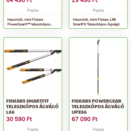
64 490
Ft
29 490
Ft
Pepita
Pepita
Hasonlók, mint Fiskars
Hasonlók, mint Fiskars L86
PowerGearX™ teleszkópos
SmartFit Teleszkópos Ágvágó
Ágvágó
FISKARS SMARTFIT
FISKARS POWERGEAR
TELESZKÓPOS ÁGVÁGÓ
TELESZKÓPOS ÁGVÁGÓ
L86
UPX86
30 590
Ft
67 090
Ft
Pepita
Pepita