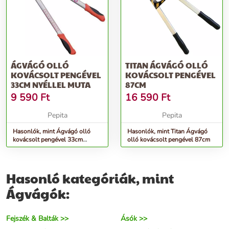
ÁGVÁGÓ OLLÓ
TITAN ÁGVÁGÓ OLLÓ
KOVÁCSOLT PENGÉVEL
KOVÁCSOLT PENGÉVEL
33CM NYÉLLEL MUTA
87CM
9 590
Ft
16 590
Ft
Pepita
Pepita
Hasonlók, mint Ágvágó olló
Hasonlók, mint Titan Ágvágó
kovácsolt pengével 33cm
olló kovácsolt pengével 87cm
nyéllel MUTA
Hasonló kategóriák, mint
Ágvágók:
Fejszék & Balták >>
Ásók >>