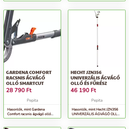
ágvágó akkumulátorral
GARDENA COMFORT
HECHT JZN356
RACSNIS ÁGVÁGÓ
UNIVERZÁLIS ÁGVÁGÓ
OLLÓ SMARTCUT
OLLÓ ÉS FŰRÉSZ
28 790
Ft
46 190
Ft
Pepita
Pepita
Hasonlók, mint Gardena
Hasonlók, mint Hecht JZN356
Comfort racsnis ágvágó olló
UNIVERZÁLIS ÁGVÁGÓ OLLÓ
SmartCut
ÉS FŰRÉSZ