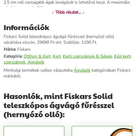
2,5 cm-nél vastagabb ágak levágását is lehetővé teszi. A maximális
vágási magasság 3,5 m.
↓ Több részlet... ↓
További információk>>
Információk
Fiskars Solid teleszkópos ágvágó fűrésszel (hernyózó olló)
vásárlása olcsón, 29690 Ft-ért. Szállítás: 1190 Ft.
Márka:
Fiskars
Kategória:
Otthon & Kert
,
Kert
,
Kerti szerszámok & Gépek
,
Kézi kerti
szerszámok
,
Ágvágók
Minőségi termékek széles választéka
Ágvágók
kategóriában Fiskars
márkától.
Hasonlók, mint Fiskars Solid
teleszkópos ágvágó fűrésszel
(hernyózó olló):