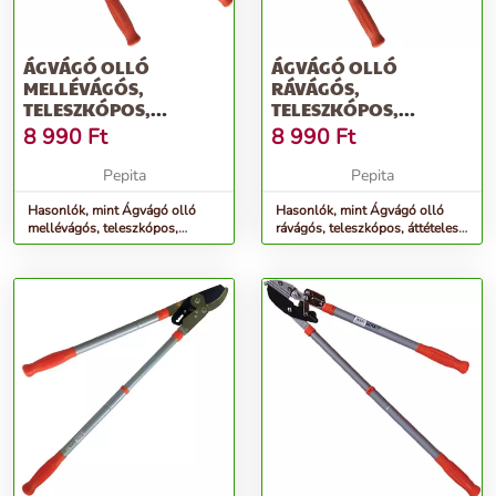
ÁGVÁGÓ OLLÓ
ÁGVÁGÓ OLLÓ
MELLÉVÁGÓS,
RÁVÁGÓS,
TELESZKÓPOS,
TELESZKÓPOS,
ÁTTÉTELES MUTA
ÁTTÉTELES MUTA
8 990
Ft
8 990
Ft
Pepita
Pepita
Hasonlók, mint Ágvágó olló
Hasonlók, mint Ágvágó olló
mellévágós, teleszkópos,
rávágós, teleszkópos, áttételes
áttételes MUTA
MUTA