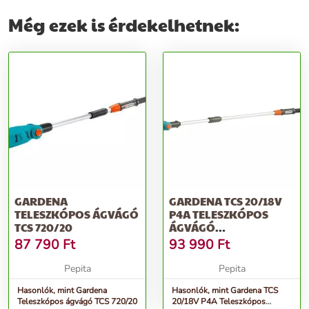
Még ezek is érdekelhetnek:
GARDENA
GARDENA TCS 20/18V
TELESZKÓPOS ÁGVÁGÓ
P4A TELESZKÓPOS
TCS 720/20
ÁGVÁGÓ
AKKUMULÁTORRAL
87 790
Ft
93 990
Ft
Pepita
Pepita
Hasonlók, mint Gardena
Hasonlók, mint Gardena TCS
Teleszkópos ágvágó TCS 720/20
20/18V P4A Teleszkópos