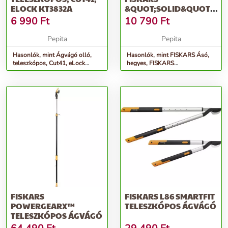
ELOCK KT3832A
&QUOT;SOLID&QUOT;,
FEKETE
6 990
Ft
10 790
Ft
Pepita
Pepita
Hasonlók, mint Ágvágó olló,
Hasonlók, mint FISKARS Ásó,
teleszkópos, Cut41, eLock
hegyes, FISKARS
KT3832A
&quot;Solid&quot;, fekete
FISKARS
FISKARS L86 SMARTFIT
POWERGEARX™
TELESZKÓPOS ÁGVÁGÓ
TELESZKÓPOS ÁGVÁGÓ