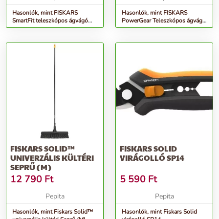
Hasonlók, mint FISKARS
Hasonlók, mint FISKARS
SmartFit teleszkópos ágvágó
PowerGear Teleszkópos ágvágó
L86
UPX86
FISKARS SOLID™
FISKARS SOLID
UNIVERZÁLIS KÜLTÉRI
VIRÁGOLLÓ SP14
SEPRŰ (M)
12 790
Ft
5 590
Ft
Pepita
Pepita
Hasonlók, mint Fiskars Solid™
Hasonlók, mint Fiskars Solid