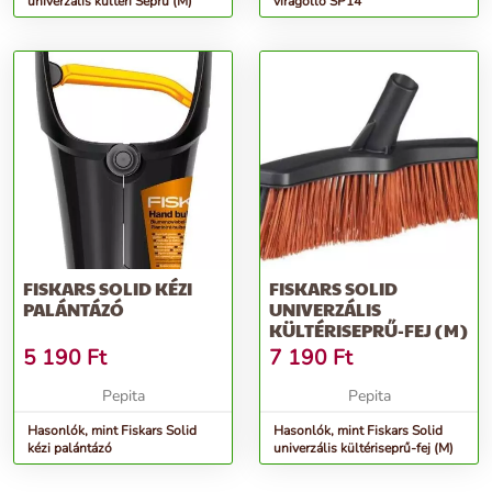
univerzális kültéri Seprű (M)
virágolló SP14
FISKARS SOLID KÉZI
FISKARS SOLID
PALÁNTÁZÓ
UNIVERZÁLIS
KÜLTÉRISEPRŰ-FEJ (M)
5 190
Ft
7 190
Ft
Pepita
Pepita
Hasonlók, mint Fiskars Solid
Hasonlók, mint Fiskars Solid
kézi palántázó
univerzális kültériseprű-fej (M)