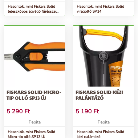
Hasonlók, mint Fiskars Solid
Hasonlók, mint Fiskars Solid
teleszkópos ágvágó fűrésszel
virágolló SP14
(hernyózó olló)
FISKARS SOLID MICRO-
FISKARS SOLID KÉZI
TIP OLLÓ SP13 ÚJ
PALÁNTÁZÓ
5 290
Ft
5 190
Ft
Pepita
Pepita
Hasonlók, mint Fiskars Solid
Hasonlók, mint Fiskars Solid
Micro-tip olló SP13 ÚJ
kézi palántázó