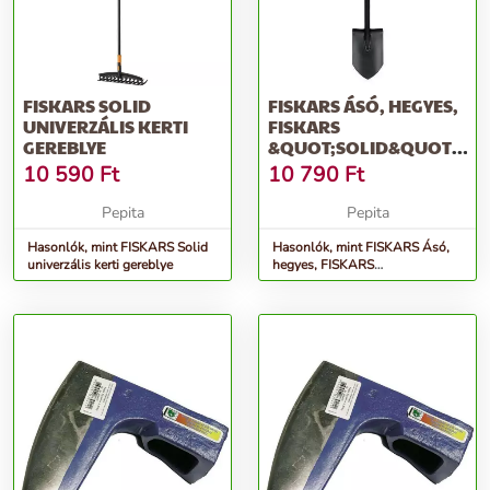
FISKARS SOLID
FISKARS ÁSÓ, HEGYES,
UNIVERZÁLIS KERTI
FISKARS
GEREBLYE
&QUOT;SOLID&QUOT;,
FEKETE
10 590
Ft
10 790
Ft
Pepita
Pepita
Hasonlók, mint FISKARS Solid
Hasonlók, mint FISKARS Ásó,
univerzális kerti gereblye
hegyes, FISKARS
&quot;Solid&quot;, fekete