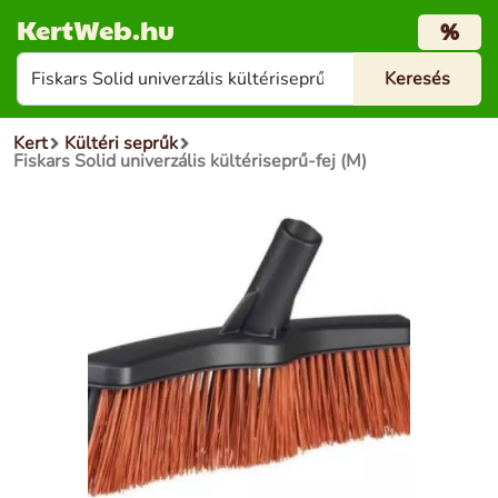
KertWeb.hu
%
Kert
Kültéri seprűk
Fiskars Solid univerzális kültériseprű-fej (M)