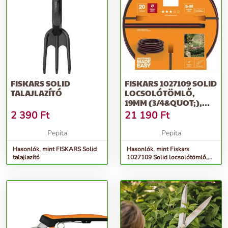
FISKARS SOLID
FISKARS 1027109 SOLID
TALAJLAZÍTÓ
LOCSOLÓTÖMLŐ,
19MM (3/4&QUOT;),
20M
2 390
Ft
21 190
Ft
Pepita
Pepita
Hasonlók, mint FISKARS Solid
Hasonlók, mint Fiskars
talajlazító
1027109 Solid locsolótömlő,
19mm (3/4&quot;), 20m