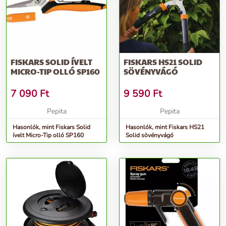
FISKARS SOLID ÍVELT
FISKARS HS21 SOLID
MICRO-TIP OLLÓ SP160
SÖVÉNYVÁGÓ
7 090
Ft
9 590
Ft
Pepita
Pepita
Hasonlók, mint Fiskars Solid
Hasonlók, mint Fiskars HS21
ívelt Micro-Tip olló SP160
Solid sövényvágó