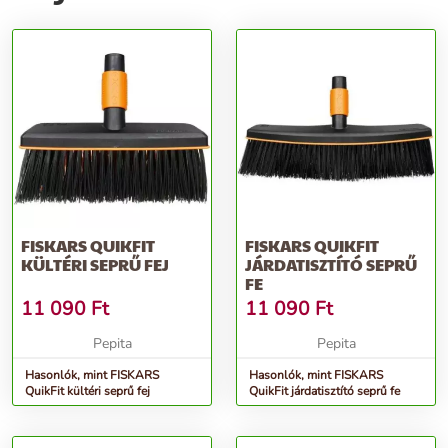
FISKARS QUIKFIT
FISKARS QUIKFIT
KÜLTÉRI SEPRŰ FEJ
JÁRDATISZTÍTÓ SEPRŰ
FE
11 090
Ft
11 090
Ft
Pepita
Pepita
Hasonlók, mint FISKARS
Hasonlók, mint FISKARS
QuikFit kültéri seprű fej
QuikFit járdatisztító seprű fe