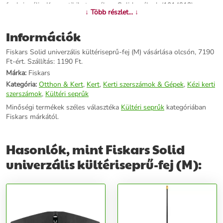
funkcionális. Kompatibils terméke a Solid nyélnek (1014913),
↓ Több részlet... ↓
cserélhető alkatrésze az Solid univerzális kültéri seprűnek (L)
(1025921).
Információk
További információk>>
Fiskars Solid univerzális kültériseprű-fej (M) vásárlása olcsón, 7190
Ft-ért. Szállítás: 1190 Ft.
Márka:
Fiskars
Kategória:
Otthon & Kert
,
Kert
,
Kerti szerszámok & Gépek
,
Kézi kerti
szerszámok
,
Kültéri seprűk
Minőségi termékek széles választéka
Kültéri seprűk
kategóriában
Fiskars márkától.
Hasonlók, mint Fiskars Solid
univerzális kültériseprű-fej (M):