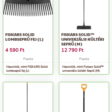
FISKARS SOLID
FISKARS SOLID™
LOMBSEPRŰ FEJ (L)
UNIVERZÁLIS KÜLTÉRI
SEPRŰ (M)
4 590
Ft
12 790
Ft
Pepita
Pepita
Hasonlók, mint FISKARS Solid
Hasonlók, mint Fiskars Solid™
lombseprű fej (L)
univerzális kültéri Seprű (M)