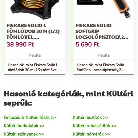
FISKARS SOLID L
FISKARS SOLID
TÖMLŐDOB 30 M (1/2)
SOFTGRIP
TÖMLŐVEL,
LOCSOLÓPISZTOLY,2
TARTOZÉKOKKAL
FUNKCIÓS
38 990
Ft
5 690
Ft
(TARTÓ NÉLK)
Pepita
Pepita
Hasonlók, mint Fiskars Solid L
Hasonlók, mint Fiskars Solid
tömlődob 30 m (1/2) tömlővel,
SoftGrip Locsolópisztoly,2
tartozékokkal (tartó nélk)
funkciós
Hasonló kategóriák, mint Kültéri
seprűk:
Grillezés & Kültéri főzés >>
Kültéri tisztítók >>
Kültéri burkolatok >>
Kültéri ruhaszárítók >>
Kültéri szőnyegek >>
Kültéri hőmérők >>