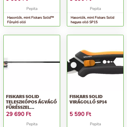
Pepita
Pepita
Hasonlók, mint Fiskars Solid™
Hasonlók, mint Fiskars Solid
Fűnyíró olló
hegyes olló SP15
FISKARS SOLID
FISKARS SOLID
TELESZKÓPOS ÁGVÁGÓ
VIRÁGOLLÓ SP14
FŰRÉSSZEL
(HERNYÓZÓ OLLÓ)
29 690
Ft
5 590
Ft
Pepita
Pepita