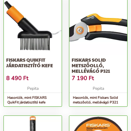
FISKARS QUIKFIT
FISKARS SOLID
JÁRDATISZTÍTÓ KEFE
METSZŐOLLÓ,
MELLÉVÁGÓ P321
8 490
Ft
7 190
Ft
Pepita
Pepita
Hasonlók, mint FISKARS
Hasonlók, mint Fiskars Solid
QuikFit járdatisztító kefe
metszőolló, mellévágó P321