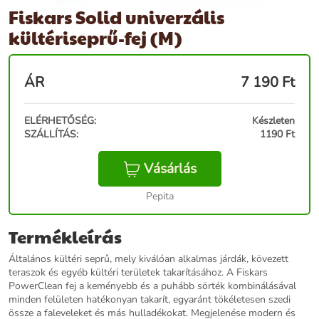
Fiskars Solid univerzális
kültériseprű-fej (M)
ÁR
7 190
Ft
ELÉRHETŐSÉG:
Készleten
SZÁLLÍTÁS:
1190 Ft
Vásárlás
Pepita
Termékleírás
Általános kültéri seprű, mely kiválóan alkalmas járdák, kövezett
teraszok és egyéb kültéri területek takarításához. A Fiskars
PowerClean fej a keményebb és a puhább sörték kombinálásával
minden felületen hatékonyan takarít, egyaránt tökéletesen szedi
össze a faleveleket és más hulladékokat. Megjelenése modern és