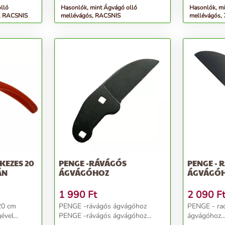
kg Terhe...
lló
Hasonlók, mint Ágvágó olló
Hasonlók, mi
s, RACSNIS
mellévágós, RACSNIS
mellévágós,
KEZES 20
PENGE -RÁVÁGÓS
PENGE - 
ÁN
ÁGVÁGÓHOZ
ÁGVÁGÓ
1 990
Ft
2 090
F
20 cm
PENGE -rávágós ágvágóhoz
PENGE - rac
vel...
PENGE -rávágós ágvágóhoz...
ágvágóhoz..