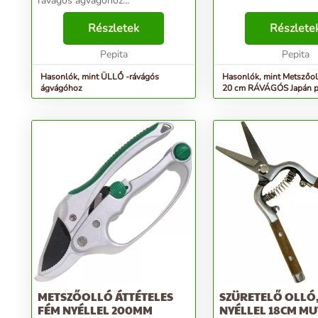
rávágós ágvágóhoz...
Részletek
Részlete
Pepita
Pepita
Hasonlók, mint ÜLLŐ -rávágós
Hasonlók, mint Metszőol
ágvágóhoz
20 cm RÁVÁGÓS Japán p
METSZŐOLLÓ ÁTTÉTELES
SZÜRETELŐ OLLÓ,
FÉM NYÉLLEL 200MM
NYÉLLEL 18CM MU