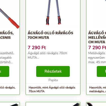
VÁGÓS,
ÁGVÁGÓ OLLÓ RÁVÁGÓS
ÁGVÁGÓ 
CSNIS
70CM MUTA
MELLÉVÁG
CM MUTA
7 290
Ft
7 290
F
ezelhető,
Ágvágó olló rávágós 70cm
Mellévágós 
astagabb
MUTA...
egyszerűen 
történő
max. 45 mm
 a
elvágásához
eladatok
k
Részletek
történő levá
dozási és
lehetővé te
un...
Pepita
biztonságos.
lló rávágós,
Hasonlók, mint Ágvágó olló rávágós
Hasonlók, mi
70cm MUTA
mellévágós, 