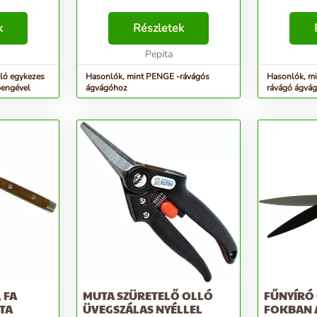
k
Részletek
Pepita
ló egykezes
Hasonlók, mint PENGE -rávágós
Hasonlók, mi
engével
ágvágóhoz
rávágó ágvá
 FA
MUTA SZÜRETELŐ OLLÓ
FŰNYÍRÓ 
TA
ÜVEGSZÁLAS NYÉLLEL
FOKBAN 