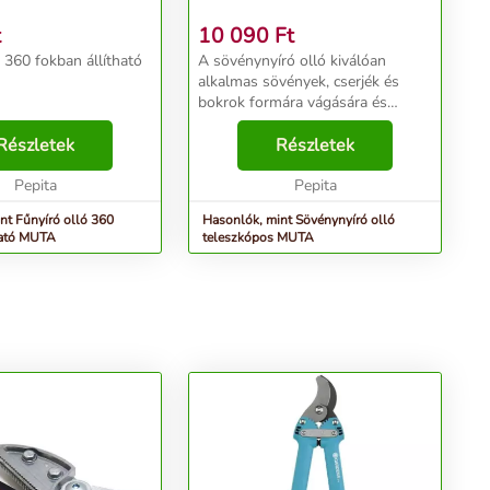
t
10 090
Ft
 360 fokban állítható
A sövénynyíró olló kiválóan
alkalmas sövények, cserjék és
bokrok formára vágására és
visszavágására....
Részletek
Részletek
Pepita
Pepita
nt Fűnyíró olló 360
Hasonlók, mint Sövénynyíró olló
ható MUTA
teleszkópos MUTA