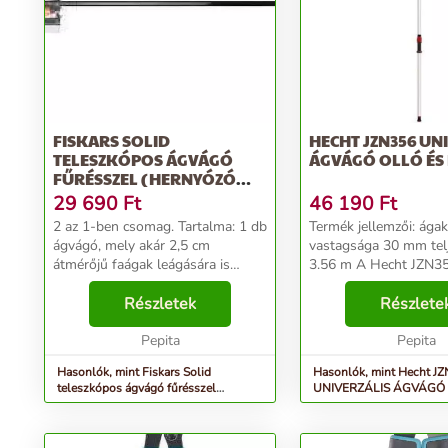
FISKARS SOLID
HECHT JZN356 UN
TELESZKÓPOS ÁGVÁGÓ
ÁGVÁGÓ OLLÓ ÉS
FŰRÉSSZEL (HERNYÓZÓ
OLLÓ)
29 690
Ft
46 190
Ft
2 az 1-ben csomag. Tartalma: 1 db
Termék jellemzői: ágak max.
ágvágó, mely akár 2,5 cm
vastagsága 30 mm teljes hossza
átmérőjű faágak leágására is
3.56 m A Hecht JZN356
ideális. Rozsdamentes acél pengéi
Univerzális ágvágó eg
sokáig élesek maradnak.
Részletek
praktikus kerti eszköz
Részlete
Alaphosszúsága 1,85 m, a
segítségével könnyed
maximális, kihúzott hosszúság...
Pepita
formázhatja növényeine
Pepita
Hasonlók, mint Fiskars Solid
Hasonlók, mint Hecht J
teleszkópos ágvágó fűrésszel
UNIVERZÁLIS ÁGVÁGÓ 
(hernyózó olló)
FŰRÉSZ