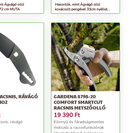
nt Ágvágó olló
Hasonlók, mint Ágvágó olló
 72 cm MUTA
kovácsolt pengével 33cm nyéllel
MUTA
RACSNIS, RÁVÁGÓ
GARDENA 8798-20
HOZ
COMFORT SMARTCUT
RACSNIS METSZŐOLLÓ
t
19 390
Ft
snis, rávágó
Könnyű és fáradságmentes
.
metszés a racsnifunkciónak