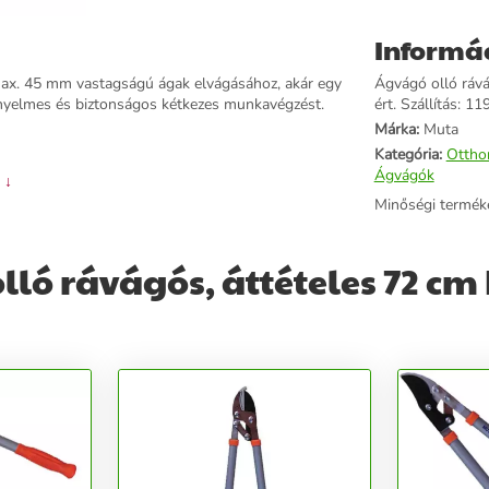
Informá
max. 45 mm vastagságú ágak elvágásához, akár egy
Ágvágó olló ráv
 kényelmes és biztonságos kétkezes munkavégzést.
ért. Szállítás: 11
Márka:
Muta
Kategória:
Ottho
Ágvágók
 ↓
Minőségi termék
ló rávágós, áttételes 72 cm