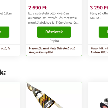
2 690
Ft
3 290
F
llel 18cm
Ez a szüretelő olló kiválóan
Fűnyíró olló
alkalmas szüretelési és metszési
MUTA...
munkálatokhoz is. Kényelmes és
biztonságos egykezes
k
munkavégzést garantál az
Részletek
üvegszálas nyél. ...
Pepita
olló, fa
Hasonlók, mint Muta Szüretelő olló
Hasonlók, mi
üvegszálas nyéllel
fokban állít
k: