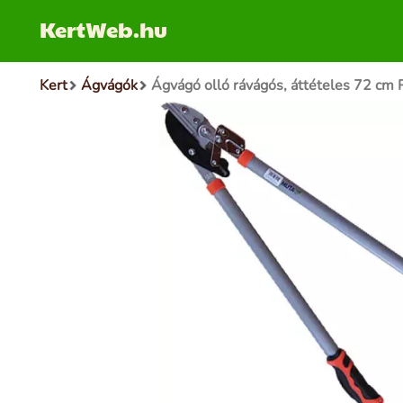
KertWeb.hu
Kert
Ágvágók
Ágvágó olló rávágós, áttételes 72 