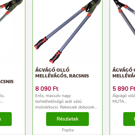
ÁGVÁGÓ OLLÓ
ÁGVÁGÓ 
MELLÉVÁGÓS, RACSNIS
MELLÉVÁG
CSNIS
8 090
Ft
5 890
F
ós,
Erős, masszív nagy
Ágvágó olló
..
terhelhetőségű acél vázú
MUTA...
molnárkocsi. Rekeszek dobozok
vagy nagyobb súlyú tárgyak
k
mozgatásához. Gumírozott
Részletek
kézvédős fogantyú a biztonságos
használat érdekében. Súlya: 10
Pepita