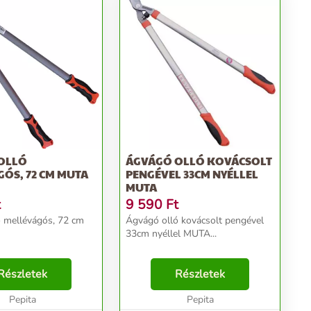
OLLÓ
ÁGVÁGÓ OLLÓ KOVÁCSOLT
ÓS, 72 CM MUTA
PENGÉVEL 33CM NYÉLLEL
MUTA
t
9 590
Ft
 mellévágós, 72 cm
Ágvágó olló kovácsolt pengével
33cm nyéllel MUTA...
Részletek
Részletek
Pepita
Pepita