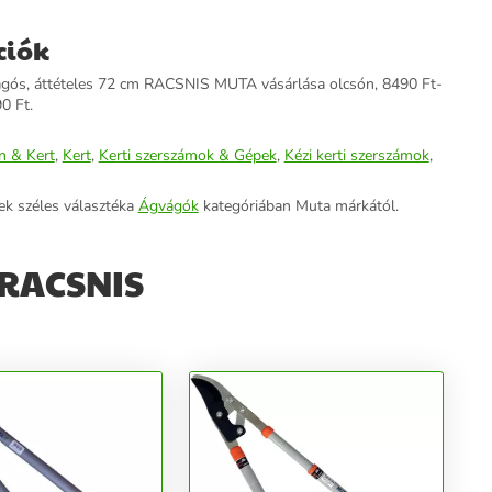
ciók
ágós, áttételes 72 cm RACSNIS MUTA vásárlása olcsón, 8490 Ft-
90 Ft.
n & Kert
,
Kert
,
Kerti szerszámok & Gépek
,
Kézi kerti szerszámok
,
ek széles választéka
Ágvágók
kategóriában Muta márkától.
 RACSNIS