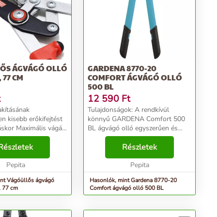
ŐS ÁGVÁGÓ OLLÓ
GARDENA 8770-20
, 77 CM
COMFORT ÁGVÁGÓ OLLÓ
500 BL
t
12 590
Ft
akításának
Tulajdonságok: A rendkívül
n kisebb erőkifejtést
könnyű GARDENA Comfort 500
áskor Maximális vágási
BL ágvágó olló egyszerűen és
 44 mm Kényelmes
hatékonyan használható zöld ágak
Részletek
metszéséhez. Az, új
Részletek
tes, 77 cm Tedd rendbe
szabadalmaztatott fogas
ker...
Pepita
áttételnek köszönhetően a
Pepita
vágóerő most ...
nt Vágóüllős ágvágó
Hasonlók, mint Gardena 8770-20
s, 77 cm
Comfort ágvágó olló 500 BL