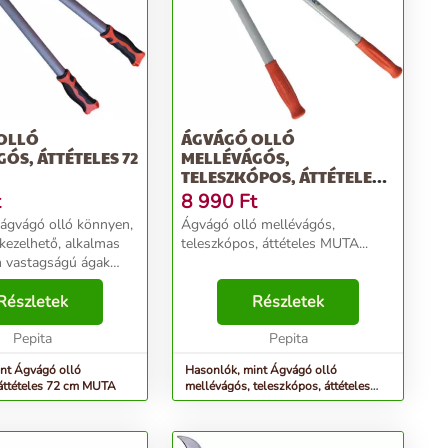
OLLÓ
ÁGVÁGÓ OLLÓ
ÓS, ÁTTÉTELES 72
MELLÉVÁGÓS,
TELESZKÓPOS, ÁTTÉTELES
MUTA
t
8 990
Ft
ágvágó olló könnyen,
Ágvágó olló mellévágós,
kezelhető, alkalmas
teleszkópos, áttételes MUTA...
 vastagságú ágak
, akár egy mozdulattal
gására is. Kialakítása
Részletek
Részletek
szi a kényelmes és
..
Pepita
Pepita
nt Ágvágó olló
Hasonlók, mint Ágvágó olló
áttételes 72 cm MUTA
mellévágós, teleszkópos, áttételes
MUTA