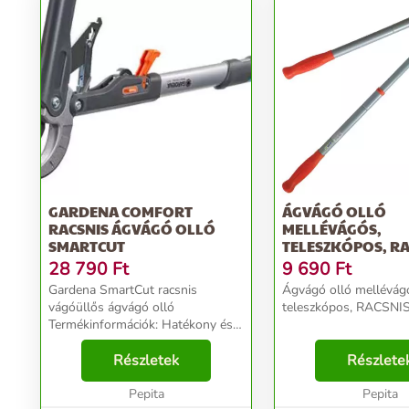
GARDENA COMFORT
ÁGVÁGÓ OLLÓ
RACSNIS ÁGVÁGÓ OLLÓ
MELLÉVÁGÓS,
SMARTCUT
TELESZKÓPOS, RA
28 790
Ft
9 690
Ft
Gardena SmartCut racsnis
Ágvágó olló mellévág
vágóüllős ágvágó olló
teleszkópos, RACSNIS.
Termékinformációk: Hatékony és
egyszerű használat a
racsnifunkciónak köszönhetően. A
Részletek
Részlete
GARDENA Comfort SmartCut
racsnis ágvágó olló rendkívül
Pepita
Pepita