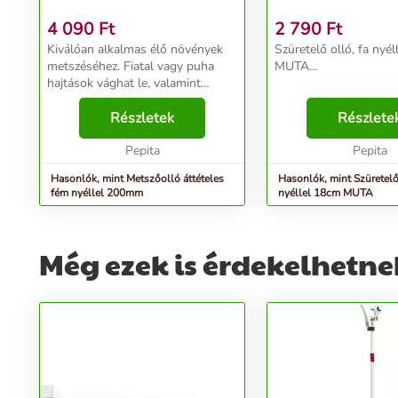
4 090
Ft
2 790
Ft
Kiválóan alkalmas élő növények
Szüretelő olló, fa nyé
metszéséhez. Fiatal vagy puha
MUTA...
hajtások vághat le, valamint
fásodott kerti bokrokat és
sövényeket is metszhet vele.
Részletek
Részlete
Méret:20cm...
Pepita
Pepita
Hasonlók, mint Metszőolló áttételes
Hasonlók, mint Szüretelő 
fém nyéllel 200mm
nyéllel 18cm MUTA
Még ezek is érdekelhetne