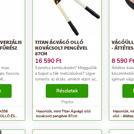
IVERZÁLIS
TITAN ÁGVÁGÓ OLLÓ
VÁGÓÜLL
 FŰRÉSZ
KOVÁCSOLT PENGÉVEL
- ÁTTÉTES
87CM
16 590
Ft
8 590
F
Szeretsz kertészkedni? Meggyűlik
Áttétes kial
a bajod a fák metszésével? Ugye
köszönhetőe
ismerős az érzés, amikor eljön az
igényel vág
y minőségi,
ideje a gyümölcsfák metszésének
vastagság:
, melynek
k
és a vastag ágak lenyisszantásába
Részletek
markolattal Vágóüllős ágvágó
én
beleizzadsz, hiszen olyan
olló - átté
k...
vastagok,...
Pepita
udvarodban, 
ZN356
Hasonlók, mint Titan Ágvágó olló
Hasonlók, mi
OLLÓ ÉS
kovácsolt pengével 87cm
olló - áttéte