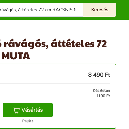
rávágós, áttételes 72
 MUTA
8 490
Ft
Készleten
1190 Ft
Vásárlás
Pepita