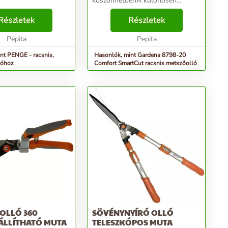
köszönhetőenA különösen
kényelmesen és hatékonyan
Részletek
használható GARDENA Comfort
Részletek
SmartCut racsnis metszőolló
Pepita
segítségével a keményebb ágak és
Pepita
gallyak m...
nt PENGE - racsnis,
Hasonlók, mint Gardena 8798-20
góhoz
Comfort SmartCut racsnis metszőolló
OLLÓ 360
SÖVÉNYNYÍRÓ OLLÓ
ÁLLÍTHATÓ MUTA
TELESZKÓPOS MUTA