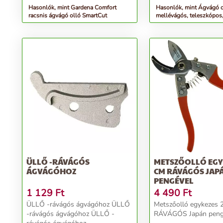
hatékony,...
Hasonlók, mint Gardena Comfort
Hasonlók, mint Ágvágó o
racsnis ágvágó olló SmartCut
mellévágós, teleszkópo
ÜLLŐ -RÁVÁGÓS
METSZŐOLLÓ EGY
ÁGVÁGÓHOZ
CM RÁVÁGÓS JAP
PENGÉVEL
1 129
Ft
4 490
Ft
ÜLLŐ -rávágós ágvágóhoz ÜLLŐ
Metszőolló egykezes 
-rávágós ágvágóhoz ÜLLŐ -
RÁVÁGÓS Japán pengé