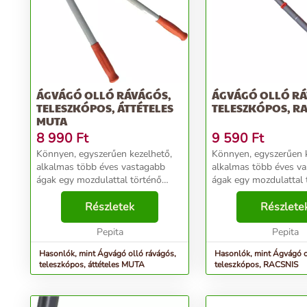
ÁGVÁGÓ OLLÓ RÁVÁGÓS,
ÁGVÁGÓ OLLÓ RÁ
TELESZKÓPOS, ÁTTÉTELES
TELESZKÓPOS, RA
MUTA
8 990
Ft
9 590
Ft
Könnyen, egyszerűen kezelhető,
Könnyen, egyszerűen k
alkalmas több éves vastagabb
alkalmas több éves v
ágak egy mozdulattal történő
ágak egy mozdulattal 
levágására is. Ajánlott a
levágására is. Ajánlott
rendszeres metszési feladatok
Részletek
rendszeres metszési f
Részlete
elvégzésére, a kertgondozási és
elvégzésére, a kertgon
gyümölcstermesztési mun...
Pepita
gyümölcstermesztési m
Pepita
Hasonlók, mint Ágvágó olló rávágós,
Hasonlók, mint Ágvágó o
teleszkópos, áttételes MUTA
teleszkópos, RACSNIS