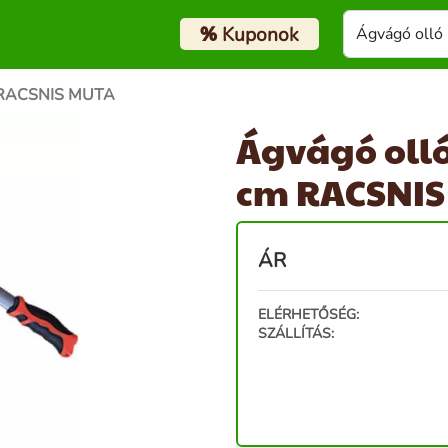
%
Kuponok
cm RACSNIS MUTA
Ágvágó olló 
cm RACSNIS
ÁR
ELÉRHETŐSÉG:
SZÁLLÍTÁS: