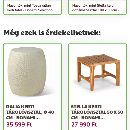
Hasonlók, mint Tosca rattan
Hasonlók, mint Stella kerti
kerti fotel - Bonami Selection
dohányzóasztal 100 x 60 cm -
Bonami Selection
Még ezek is érdekelhetnek:
DALIA KERTI
STELLA KERTI
TÁROLÓASZTAL, Ø 40
TÁROLÓASZTAL 50 X 50
CM - BONAMI
CM - BONAMI
SELECTION
SELECTION
35 599
Ft
27 990
Ft