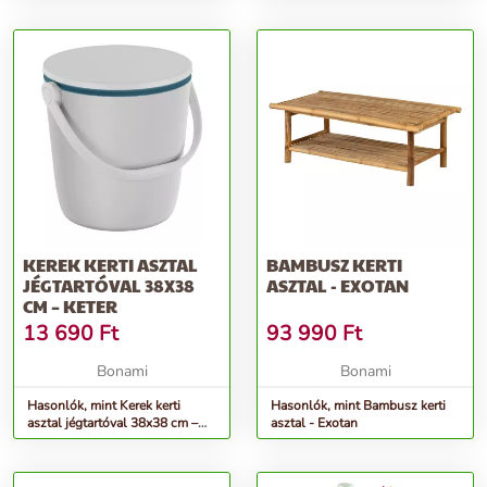
KEREK KERTI ASZTAL
BAMBUSZ KERTI
JÉGTARTÓVAL 38X38
ASZTAL - EXOTAN
CM – KETER
13 690
Ft
93 990
Ft
Bonami
Bonami
Hasonlók, mint Kerek kerti
Hasonlók, mint Bambusz kerti
asztal jégtartóval 38x38 cm –
asztal - Exotan
Keter