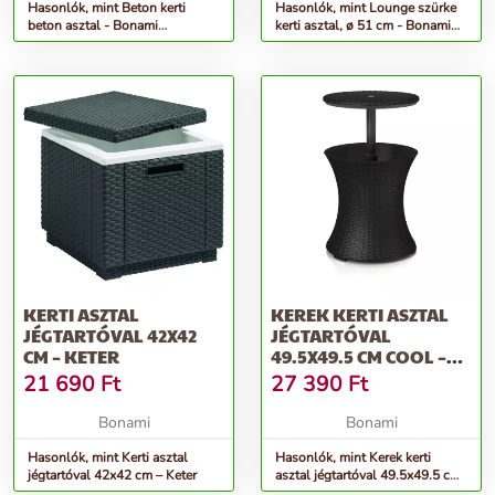
Hasonlók, mint Beton kerti
Hasonlók, mint Lounge szürke
beton asztal - Bonami
kerti asztal, ø 51 cm - Bonami
Essentials
Essentials
KERTI ASZTAL
KEREK KERTI ASZTAL
JÉGTARTÓVAL 42X42
JÉGTARTÓVAL
CM – KETER
49.5X49.5 CM COOL –
KETER
21 690
Ft
27 390
Ft
Bonami
Bonami
Hasonlók, mint Kerti asztal
Hasonlók, mint Kerek kerti
jégtartóval 42x42 cm – Keter
asztal jégtartóval 49.5x49.5 cm
Cool – Keter