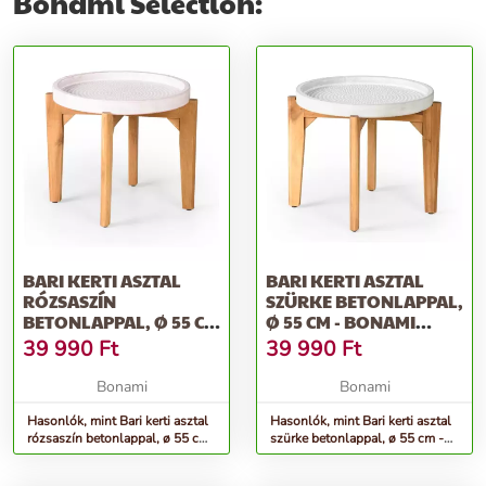
Bonami Selection:
BARI KERTI ASZTAL
BARI KERTI ASZTAL
RÓZSASZÍN
SZÜRKE BETONLAPPAL,
BETONLAPPAL, Ø 55 CM
Ø 55 CM - BONAMI
- BONAMI SELECTION
SELECTION
39 990
Ft
39 990
Ft
Bonami
Bonami
Hasonlók, mint Bari kerti asztal
Hasonlók, mint Bari kerti asztal
rózsaszín betonlappal, ø 55 cm
szürke betonlappal, ø 55 cm -
- Bonami Selection
Bonami Selection