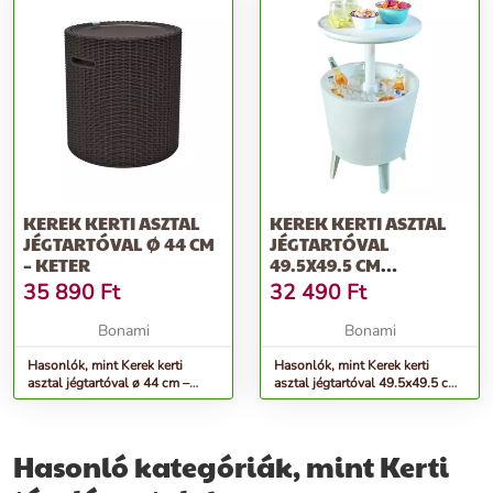
KEREK KERTI ASZTAL
KEREK KERTI ASZTAL
JÉGTARTÓVAL Ø 44 CM
JÉGTARTÓVAL
– KETER
49.5X49.5 CM
ILLUMINATED COOL –
35 890
Ft
32 490
Ft
KETER
Bonami
Bonami
Hasonlók, mint Kerek kerti
Hasonlók, mint Kerek kerti
asztal jégtartóval ø 44 cm –
asztal jégtartóval 49.5x49.5 cm
Keter
Illuminated cool – Keter
Hasonló kategóriák, mint Kerti