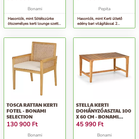
Bonami
Pepita
Hasonlók, mint Sötétszürke
Hasonlók, mint Kerti ültető
ötszemélyes kerti lounge szett
edény bari világítással 2
Bari – Exotan
színválasztékkal
TOSCA RATTAN KERTI
STELLA KERTI
FOTEL - BONAMI
DOHÁNYZÓASZTAL 100
SELECTION
X 60 CM - BONAMI
SELECTION
130 900
Ft
45 990
Ft
Bonami
Bonami