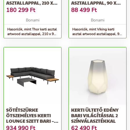
ASZTALLAPPAL, 210 X
ASZTALLAPPAL, 90 X
90 CM - BONAMI
150 CM - BONAMI
180 299
Ft
88 499
Ft
SELECTION
SELECTION
Bonami
Bonami
Hasonlók, mint Thor kerti asztal
Hasonlók, mint Viking kerti
artwood asztallappal, 210 x 90
asztal artwood asztallappal, 90
cm - Bonami Selection
x 150 cm - Bonami Selection
SÖTÉTSZÜRKE
KERTI ÜLTETŐ EDÉNY
ÖTSZEMÉLYES KERTI
BARI VILÁGÍTÁSSAL 2
LOUNGE SZETT BARI –
SZÍNVÁLASZTÉKKAL
EXOTAN
934 990
Ft
62 490
Ft