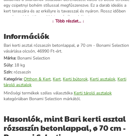
egy csipetnyi bohém stílussal megfűszerezve. Ez a darab ideális a
kert teraszára és az erkélyre is tavasszal és nyáron. Rossz időben
azonban vidd otthonod biztonságába a bútort.
↓ Több részlet... ↓
További információk>>
Információk
Bari kerti asztal rózsaszín betonlappal, ø 70 cm - Bonami Selection
vásárlása olcsón, 46990 Ft-ért.
Márka:
Bonami Selection
Súly:
18 kg
Szín:
rózsaszín
Kategória:
Otthon & Kert
,
Kert
,
Kerti bútorok
,
Kerti asztalok
,
Kerti
tároló asztalok
Minőségi termékek széles választéka
Kerti tároló asztalok
kategóriában Bonami Selection márkától.
Hasonlók, mint Bari kerti asztal
rózsaszín betonlappal, ø 70 cm -