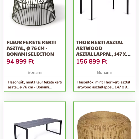
FLEUR FEKETE KERTI
THOR KERTI ASZTAL
ASZTAL, Ø 76 CM -
ARTWOOD
BONAMI SELECTION
ASZTALLAPPAL, 147 X
90 CM - BONAMI
94 899
Ft
156 899
Ft
SELECTION
Bonami
Bonami
Hasonlók, mint Fleur fekete kerti
Hasonlók, mint Thor kerti asztal
asztal, ø 76 cm - Bonami
artwood asztallappal, 147 x 90
Selection
cm - Bonami Selection