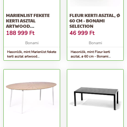
MARIENLIST FEKETE
FLEUR KERTI ASZTAL, Ø
KERTI ASZTAL
60 CM - BONAMI
ARTWOOD
SELECTION
ASZTALLAPPAL, 190 X
188 999
Ft
46 999
Ft
115 CM - BONAMI
SELECTION
Bonami
Bonami
Hasonlók, mint Marienlist fekete
Hasonlók, mint Fleur kerti
kerti asztal artwood
asztal, ø 60 cm - Bonami
asztallappal, 190 x 115 cm -
Selection
Bonami Selection