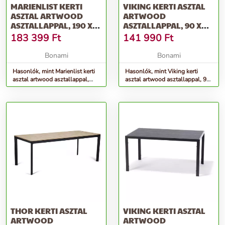
MARIENLIST KERTI
VIKING KERTI ASZTAL
ASZTAL ARTWOOD
ARTWOOD
ASZTALLAPPAL, 190 X
ASZTALLAPPAL, 90 X
115 CM - BONAMI
205 CM - BONAMI
183 399
Ft
141 990
Ft
SELECTION
SELECTION
Bonami
Bonami
Hasonlók, mint Marienlist kerti
Hasonlók, mint Viking kerti
asztal artwood asztallappal,
asztal artwood asztallappal, 90
190 x 115 cm - Bonami
x 205 cm - Bonami Selection
Selection
THOR KERTI ASZTAL
VIKING KERTI ASZTAL
ARTWOOD
ARTWOOD