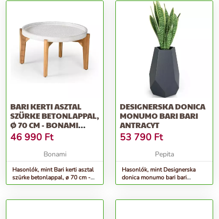
BARI KERTI ASZTAL
DESIGNERSKA DONICA
SZÜRKE BETONLAPPAL,
MONUMO BARI BARI
Ø 70 CM - BONAMI
ANTRACYT
SELECTION
46 990
Ft
53 790
Ft
Bonami
Pepita
Hasonlók, mint Bari kerti asztal
Hasonlók, mint Designerska
szürke betonlappal, ø 70 cm -
donica monumo bari bari
Bonami Selection
antracyt