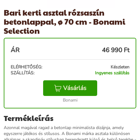
Bari kerti asztal rózsaszín
betonlappal, ø 70 cm - Bonami
Selection
ÁR
46 990
Ft
ELÉRHETŐSÉG:
Készleten
SZÁLLÍTÁS:
Ingyenes szállítás
Vásárlás
Bonami
Termékleírás
Azonnal magával ragad a betonlap minimalista dizájnja, amely
egyszerre játékos és stílusos. A Bonami márka asztala különösen
alkalmas a skandináv stílusban berendezett külső és belső terekbe -