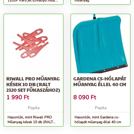
1202P Kerti jet szivattyú műa.
műanyag
házzal
RIWALL PRO MŰANYAG
GARDENA CS-HÓLAPÁT
KÉSEK 10 DB (RALT
MŰANYAG ÉLLEL 40 CM
2320 SET FŰKASZÁHOZ)
1 990
Ft
8 090
Ft
Pepita
Pepita
Hasonlók, mint Riwall PRO
Hasonlók, mint Gardena cs-
Műanyag kések 10 db (RALT
hólapát műanyag éllel 40 cm
2320 SET fűkaszához)