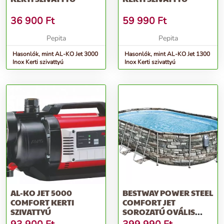
36 900
Ft
59 990
Ft
Pepita
Pepita
Hasonlók, mint AL-KO Jet 3000
Hasonlók, mint AL-KO Jet 1300
Inox Kerti szivattyú
Inox Kerti szivattyú
AL-KO JET 5000
BESTWAY POWER STEEL
COMFORT KERTI
COMFORT JET
SZIVATTYÚ
SOROZATÚ OVÁLIS
MEDENCEKÉSZLET, 6...