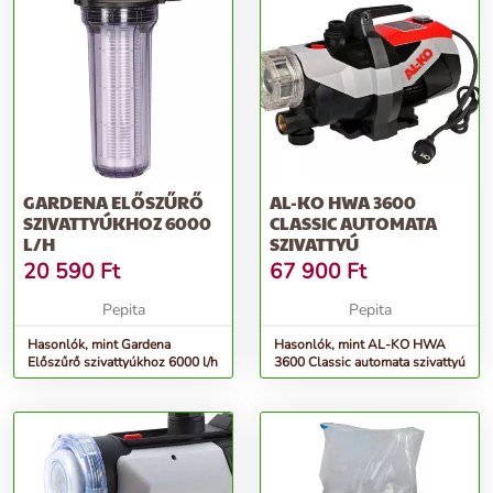
GARDENA ELŐSZŰRŐ
AL-KO HWA 3600
SZIVATTYÚKHOZ 6000
CLASSIC AUTOMATA
L/H
SZIVATTYÚ
20 590
Ft
67 900
Ft
Pepita
Pepita
Hasonlók, mint Gardena
Hasonlók, mint AL-KO HWA
Előszűrő szivattyúkhoz 6000 l/h
3600 Classic automata szivattyú