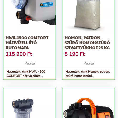
HWA 4500 COMFORT
HOMOK, PATRON,
HÁZIVÍZELLÁTÓ
SZŰRŐ HOMOKSZŰRŐ
AUTOMATA
SZIVATTYÚKHOZ 25 KG
115 900
Ft
5 190
Ft
Pepita
Pepita
Hasonlók, mint HWA 4500
Hasonlók, mint Homok, patron,
COMFORT házivízellátó
szűrő homokszűrő
automata
szivattyúkhoz 25 kg