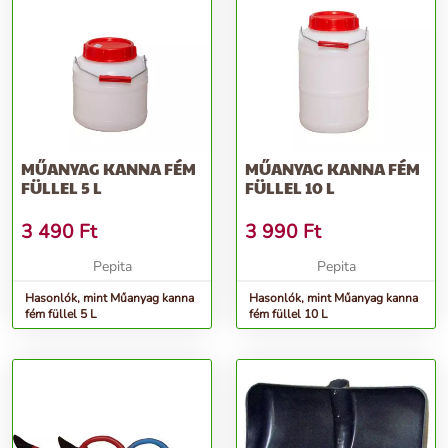
MŰANYAG KANNA FÉM
MŰANYAG KANNA FÉM
FÜLLEL 5 L
FÜLLEL 10 L
3 490
Ft
3 990
Ft
Pepita
Pepita
Hasonlók, mint Műanyag kanna
Hasonlók, mint Műanyag kanna
fém füllel 5 L
fém füllel 10 L