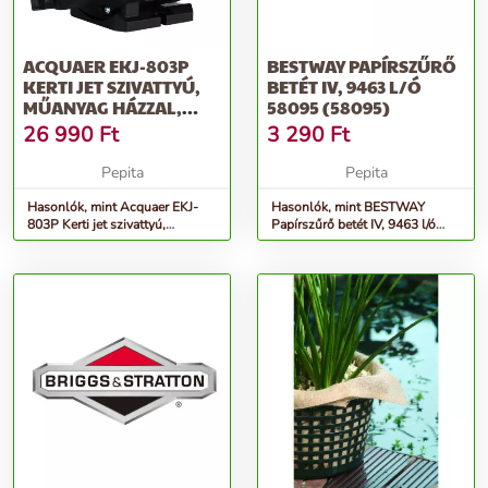
ACQUAER EKJ-803P
BESTWAY PAPÍRSZŰRŐ
KERTI JET SZIVATTYÚ,
BETÉT IV, 9463 L/Ó
MŰANYAG HÁZZAL,
58095 (58095)
(800W / 1&Q...
26 990
Ft
3 290
Ft
Pepita
Pepita
Hasonlók, mint Acquaer EKJ-
Hasonlók, mint BESTWAY
803P Kerti jet szivattyú,
Papírszűrő betét IV, 9463 l/ó
műanyag házzal, (800W / 1&q...
58095 (58095)