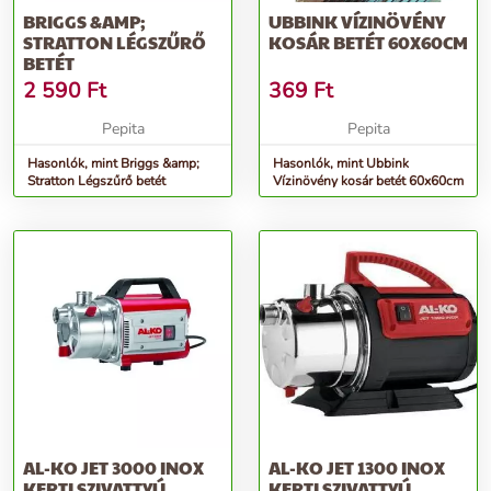
BRIGGS &AMP;
UBBINK VÍZINÖVÉNY
STRATTON LÉGSZŰRŐ
KOSÁR BETÉT 60X60CM
BETÉT
2 590
Ft
369
Ft
Pepita
Pepita
Hasonlók, mint Briggs &amp;
Hasonlók, mint Ubbink
Stratton Légszűrő betét
Vízinövény kosár betét 60x60cm
AL-KO JET 3000 INOX
AL-KO JET 1300 INOX
KERTI SZIVATTYÚ
KERTI SZIVATTYÚ