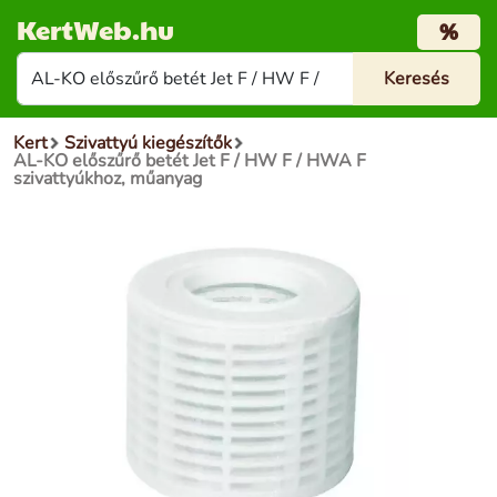
KertWeb.hu
%
Kert
Szivattyú kiegészítők
AL-KO előszűrő betét Jet F / HW F / HWA F
szivattyúkhoz, műanyag