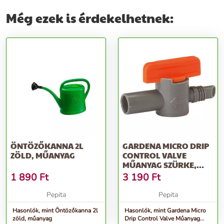
Még ezek is érdekelhetnek:
ÖNTÖZŐKANNA 2L
GARDENA MICRO DRIP
ZÖLD, MŰANYAG
CONTROL VALVE
MŰANYAG SZÜRKE,
NARANCSSÁRGA
1 890
Ft
3 190
Ft
Pepita
Pepita
Hasonlók, mint Öntözőkanna 2l
Hasonlók, mint Gardena Micro
zöld, műanyag
Drip Control Valve Műanyag