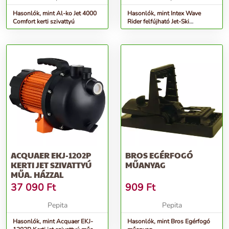
Hasonlók, mint Al-ko Jet 4000
Hasonlók, mint Intex Wave
Comfort kerti szivattyú
Rider felfújható Jet-Ski
77x117cm (57520NP)
ACQUAER EKJ-1202P
BROS EGÉRFOGÓ
KERTI JET SZIVATTYÚ
MŰANYAG
MŰA. HÁZZAL
37 090
Ft
909
Ft
Pepita
Pepita
Hasonlók, mint Acquaer EKJ-
Hasonlók, mint Bros Egérfogó