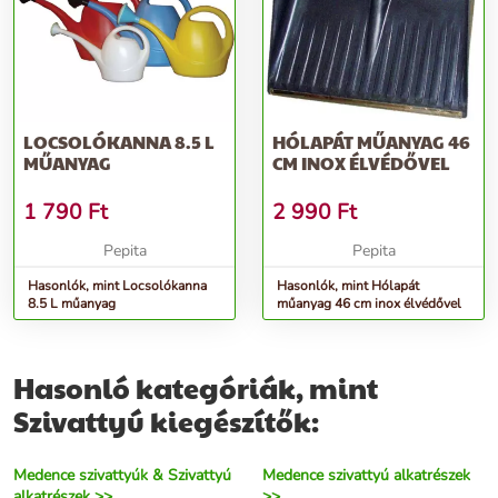
LOCSOLÓKANNA 8.5 L
HÓLAPÁT MŰANYAG 46
MŰANYAG
CM INOX ÉLVÉDŐVEL
1 790
Ft
2 990
Ft
Pepita
Pepita
Hasonlók, mint Locsolókanna
Hasonlók, mint Hólapát
8.5 L műanyag
műanyag 46 cm inox élvédővel
Hasonló kategóriák, mint
Szivattyú kiegészítők:
Medence szivattyúk & Szivattyú
Medence szivattyú alkatrészek
alkatrészek >>
>>