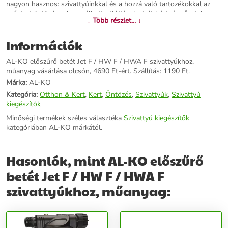
nagyon hasznos: szivattyúinkkal és a hozzá való tartozékokkal az
esővizet öntözésre használhatja. Kútjának vizét házi vízműveink
↓ Több részlet... ↓
segítségével is hasznosíthatja, sőt akár a hétvégi ház tusolója, vagy
a mosógépek vízellátása is megoldható ily módon. Tervezzen bármit:
Információk
szivattyúinkkal és tartozékaikkal mindig a megfelelő termékek
lesznek kéznél.
AL-KO előszűrő betét Jet F / HW F / HWA F szivattyúkhoz,
műanyag vásárlása olcsón, 4690 Ft-ért. Szállítás: 1190 Ft.
További információk>>
Márka:
AL-KO
Kategória:
Otthon & Kert
,
Kert
,
Öntözés
,
Szivattyúk
,
Szivattyú
kiegészítők
Minőségi termékek széles választéka
Szivattyú kiegészítők
kategóriában AL-KO márkától.
Hasonlók, mint AL-KO előszűrő
betét Jet F / HW F / HWA F
szivattyúkhoz, műanyag: