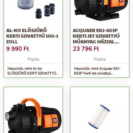
AL-KO ELŐSZŰRŐ
ACQUAER EKJ-603P
KERTI SZIVATTYÚ 100-1
KERTI JET SZIVATTYÚ
ZOLL
MŰANYAG HÁZZAL
(600W / 1&QUO...
9 990
Ft
23 796
Ft
Pepita
Pepita
Hasonlók, mint Al-ko
Hasonlók, mint Acquaer EKJ-
ELŐSZŰRŐ KERTI SZIVATTYÚ
603P Kerti Jet szivattyú
100-1 ZOLL
műanyag házzal (600W /
1&quo...