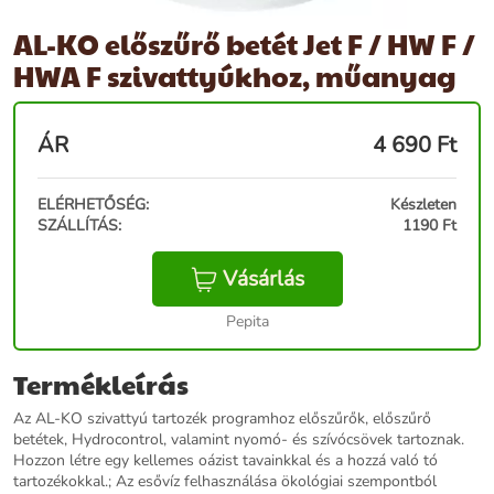
AL-KO előszűrő betét Jet F / HW F /
HWA F szivattyúkhoz, műanyag
ÁR
4 690
Ft
ELÉRHETŐSÉG:
Készleten
SZÁLLÍTÁS:
1190 Ft
Vásárlás
Pepita
Termékleírás
Az AL-KO szivattyú tartozék programhoz előszűrők, előszűrő
betétek, Hydrocontrol, valamint nyomó- és szívócsövek tartoznak.
Hozzon létre egy kellemes oázist tavainkkal és a hozzá való tó
tartozékokkal.; Az esővíz felhasználása ökológiai szempontból