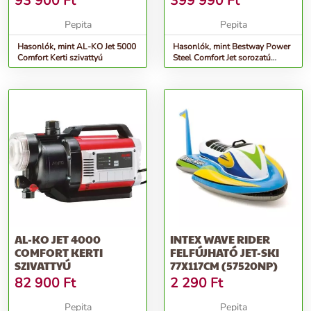
93 900
Ft
399 990
Ft
Pepita
Pepita
Hasonlók, mint AL-KO Jet 5000
Hasonlók, mint Bestway Power
Comfort Kerti szivattyú
Steel Comfort Jet sorozatú
ovális medencekészlet, 6...
AL-KO JET 4000
INTEX WAVE RIDER
COMFORT KERTI
FELFÚJHATÓ JET-SKI
SZIVATTYÚ
77X117CM (57520NP)
82 900
Ft
2 290
Ft
Pepita
Pepita