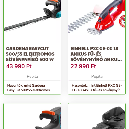
GARDENA EASYCUT
EINHELL PXC GE-CG 18
500/55 ELEKTROMOS
AKKUS FŰ- ÉS
SÖVÉNYNYÍRÓ 500 W
SÖVÉNYNYÍRÓ AKKU
ÉS TÖLTŐ NÉLKÜL
43 990
Ft
22 990
Ft
Pepita
Pepita
Hasonlók, mint Gardena
Hasonlók, mint Einhell PXC GE-
EasyCut 500/55 elektromos
CG 18 Akkus fű- és sövénynyíró
Sövénynyíró 500 W
akku és töltő nélkül