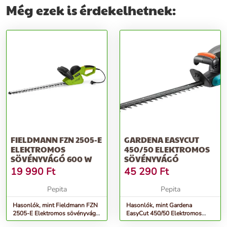
Még ezek is érdekelhetnek:
FIELDMANN FZN 2505-E
GARDENA EASYCUT
ELEKTROMOS
450/50 ELEKTROMOS
SÖVÉNYVÁGÓ 600 W
SÖVÉNYVÁGÓ
19 990
Ft
45 290
Ft
Pepita
Pepita
Hasonlók, mint Fieldmann FZN
Hasonlók, mint Gardena
2505-E Elektromos sövényvágó
EasyCut 450/50 Elektromos
600 W
sövényvágó