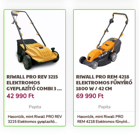
akkumulátoros sövénynyíró olló
6140
akkumul...
RIWALL PRO REV 3215
RIWALL PRO REM 4218
ELEKTROMOS
ELEKTROMOS FŰNYÍRÓ
GYEPLAZÍTÓ COMBI 3 AZ
1800 W / 42 CM
1-BEN
42 990
Ft
69 990
Ft
Pepita
Pepita
Hasonlók, mint Riwall PRO REV
Hasonlók, mint Riwall PRO
3215 Elektromos gyeplazító
REM 4218 Elektromos fűnyíró
combi 3 az 1-ben
1800 W / 42 cm