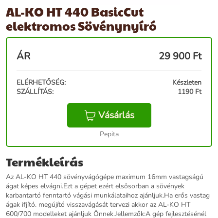
AL-KO HT 440 BasicCut
elektromos Sövénynyíró
ÁR
29 900
Ft
ELÉRHETŐSÉG:
Készleten
SZÁLLÍTÁS:
1190 Ft
Vásárlás
Pepita
Termékleírás
Az AL-KO HT 440 sövényvágógépe maximum 16mm vastagságú
ágat képes elvágni.Ezt a gépet ezért elsősorban a sövények
karbantartó fenntartó vágási munkálataihoz ajánljuk.Ha erős vastag
ágak ifjító. megújító visszavágását tervezi akkor az AL-KO HT
600/700 modelleket ajánljuk Önnek.Jellemzők:A gép fejlesztésénél