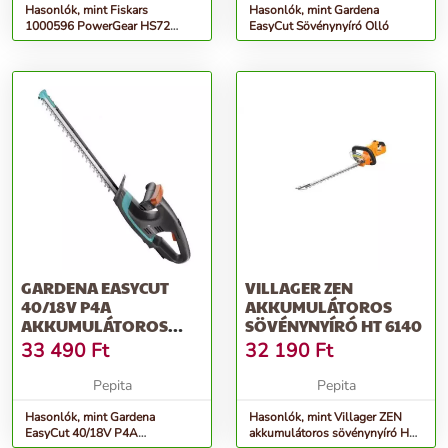
Hasonlók, mint Fiskars
Hasonlók, mint Gardena
1000596 PowerGear HS72
EasyCut Sövénynyíró Olló
Műanyag fogaskerekes
sövénynyíró
GARDENA EASYCUT
VILLAGER ZEN
40/18V P4A
AKKUMULÁTOROS
AKKUMULÁTOROS
SÖVÉNYNYÍRÓ HT 6140
SÖVÉNYNYÍRÓ OLLÓ
33 490
Ft
32 190
Ft
AKKUMUL...
Pepita
Pepita
Hasonlók, mint Gardena
Hasonlók, mint Villager ZEN
EasyCut 40/18V P4A
akkumulátoros sövénynyíró HT