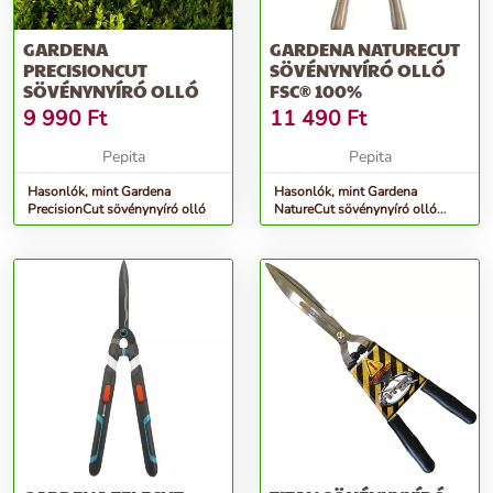
GARDENA
GARDENA NATURECUT
PRECISIONCUT
SÖVÉNYNYÍRÓ OLLÓ
SÖVÉNYNYÍRÓ OLLÓ
FSC® 100%
9 990
Ft
11 490
Ft
Pepita
Pepita
Hasonlók, mint Gardena
Hasonlók, mint Gardena
PrecisionCut sövénynyíró olló
NatureCut sövénynyíró olló
FSC® 100%