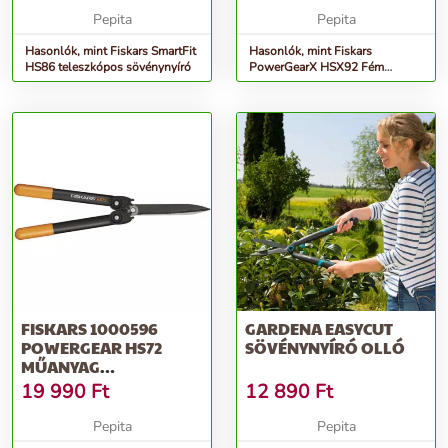
Pepita
Pepita
Hasonlók, mint Fiskars SmartFit
Hasonlók, mint Fiskars
HS86 teleszkópos sövénynyíró
PowerGearX HSX92 Fém
Fogaskerekes Sövénynyíró
FISKARS 1000596
GARDENA EASYCUT
POWERGEAR HS72
SÖVÉNYNYÍRÓ OLLÓ
MŰANYAG
FOGASKEREKES
19 990
Ft
12 890
Ft
SÖVÉNYNYÍRÓ
Pepita
Pepita