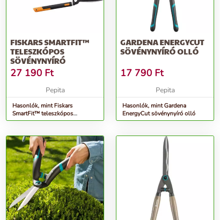
FISKARS SMARTFIT™
GARDENA ENERGYCUT
TELESZKÓPOS
SÖVÉNYNYÍRÓ OLLÓ
SÖVÉNYNYÍRÓ
27 190
Ft
17 790
Ft
Pepita
Pepita
Hasonlók, mint Fiskars
Hasonlók, mint Gardena
SmartFit™ teleszkópos
EnergyCut sövénynyíró olló
Sövénynyíró