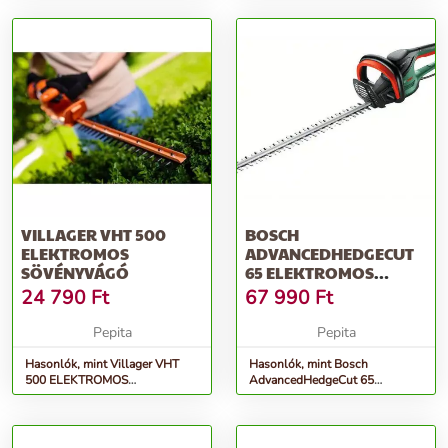
VILLAGER VHT 500
BOSCH
ELEKTROMOS
ADVANCEDHEDGECUT
SÖVÉNYVÁGÓ
65 ELEKTROMOS
SÖVÉNYVÁGÓ
24 790
Ft
67 990
Ft
(06008C0801)
Pepita
Pepita
Hasonlók, mint Villager VHT
Hasonlók, mint Bosch
500 ELEKTROMOS
AdvancedHedgeCut 65
SÖVÉNYVÁGÓ
elektromos sövényvágó
(06008C0801)