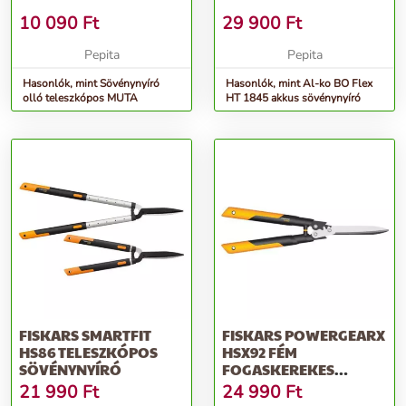
10 090
Ft
29 900
Ft
Pepita
Pepita
Hasonlók, mint Sövénynyíró
Hasonlók, mint Al-ko BO Flex
olló teleszkópos MUTA
HT 1845 akkus sövénynyíró
FISKARS SMARTFIT
FISKARS POWERGEARX
HS86 TELESZKÓPOS
HSX92 FÉM
SÖVÉNYNYÍRÓ
FOGASKEREKES
SÖVÉNYNYÍRÓ
21 990
Ft
24 990
Ft