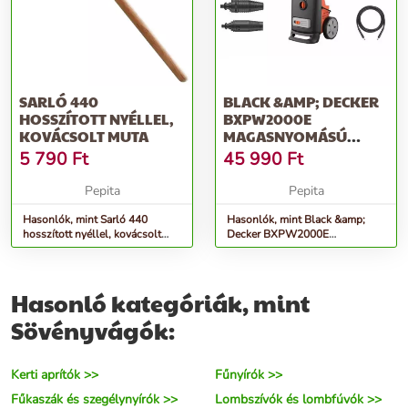
SARLÓ 440
BLACK &AMP; DECKER
HOSSZÍTOTT NYÉLLEL,
BXPW2000E
KOVÁCSOLT MUTA
MAGASNYOMÁSÚ
MOSÓ, 2000W, 140
5 790
Ft
45 990
Ft
BAR, 440 L/H
Pepita
Pepita
Hasonlók, mint Sarló 440
Hasonlók, mint Black &amp;
hosszított nyéllel, kovácsolt
Decker BXPW2000E
MUTA
Magasnyomású mosó, 2000W,
140 bar, 440 l/h
Hasonló kategóriák, mint
Sövényvágók:
Kerti aprítók >>
Fűnyírók >>
Fűkaszák és szegélynyírók >>
Lombszívók és lombfúvók >>