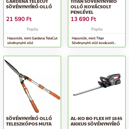
GARDENA TELECUT
TITAN SÖVÉNYNYÍRÓ
SÖVÉNYNYÍRÓ OLLÓ
OLLÓ KOVÁCSOLT
PENGÉVEL
21 590
Ft
13 690
Ft
Pepita
Pepita
Hasonlók, mint Gardena TeleCut
Hasonlók, mint Titan
sövénynyíró olló
Sövénynyíró olló kovácsolt
pengével
SÖVÉNYNYÍRÓ OLLÓ
AL-KO BO FLEX HT 1845
TELESZKÓPOS MUTA
AKKUS SÖVÉNYNYÍRÓ