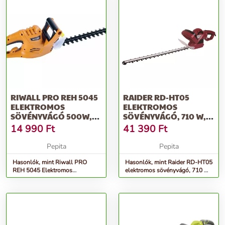
RIWALL PRO REH 5045
RAIDER RD-HT05
ELEKTROMOS
ELEKTROMOS
SÖVÉNYVÁGÓ 500W,
SÖVÉNYVÁGÓ, 710 W,
SÁRGA
FORGATHATÓ
14 990
Ft
41 390
Ft
FOGANTYÚ
Pepita
Pepita
Hasonlók, mint Riwall PRO
Hasonlók, mint Raider RD-HT05
REH 5045 Elektromos
elektromos sövényvágó, 710 W,
Sövényvágó 500W, Sárga
forgatható fogantyú