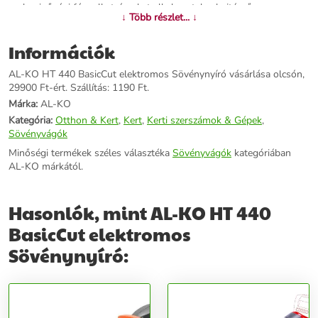
csak minőségi fém alkatrészeket alkalmaztak a hajtómű
↓ Több részlet... ↓
kialakításánál.Beépített vízszintjelző segít az egyenesvonalú vágás
kivitelezésében.A kapcsolók úgy lettek kialakítva,hogy bármely
Információk
fogási pozícióban működtethetők legyenek.Teljesítmény 440
WVágáshossz 440 mmVágáserősség 16 mmLengésszám 3400
AL-KO HT 440 BasicCut elektromos Sövénynyíró vásárlása olcsón,
f/percKéstípus GyémántélezésűVágóelv Ellenfutó biztonsági
29900 Ft-ért. Szállítás: 1190 Ft.
késBiztonság:A késhegyek biztonsági megfontolásokból
lekerekítettek.Az AL-KO mérnökei a sövénynyírókat is kétkezes
Márka:
AL-KO
biztonsági kapcsolóval valamint reteszelővel látják el, mellyel a
Kategória:
Otthon & Kert
,
Kert
,
Kerti szerszámok & Gépek
,
figyelmetlenségből fakadó kézsérülések kerülhetőek el.Szintén az
Sövényvágók
alapvető biztonsági berendezések közé tartozik a gyorsfék,amely
Minőségi termékek széles választéka
Sövényvágók
kategóriában
akár 0.05 másodperc alatt meg tudja állítani a sebesen mozgó
AL-KO márkától.
késeket.
További információk>>
Hasonlók, mint AL-KO HT 440
BasicCut elektromos
Sövénynyíró: