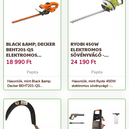
BLACK &AMP; DECKER
RYOBI 450W
BEHT201-QS
ELEKTROMOS
ELEKTROMOS
SÖVÉNYVÁGÓ -
SÖVÉNYVÁGÓ, 45CM,
RHT4550
18 990
Ft
24 190
Ft
420W
Pepita
Pepita
Hasonlók, mint Black &amp;
Hasonlók, mint Ryobi 450W
Decker BEHT201-QS
elektromos sövényvágó -
Elektromos sövényvágó, 45cm,
RHT4550
420W