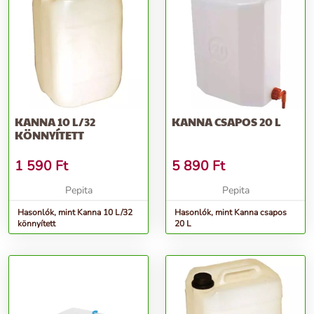
KANNA 10 L/32
KANNA CSAPOS 20 L
KÖNNYÍTETT
1 590
Ft
5 890
Ft
Pepita
Pepita
Hasonlók, mint Kanna 10 L/32
Hasonlók, mint Kanna csapos
könnyített
20 L