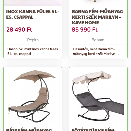
INOX KANNA FÜLES 5 L-
BARNA FÉM-MŰANYAG
ES, CSAPPAL
KERTI SZÉK MARILYN –
KAVE HOME
28 490
Ft
85 990
Ft
Pepita
Bonami
Hasonlók, mint Inox kanna füles
Hasonlók, mint Barna fém-
5 L-es, csappal
műanyag kerti szék Marilyn –
Kave Home
BÉZS FÉM-MŰANYAG
SÖTÉTSZÜRKE FÉM-