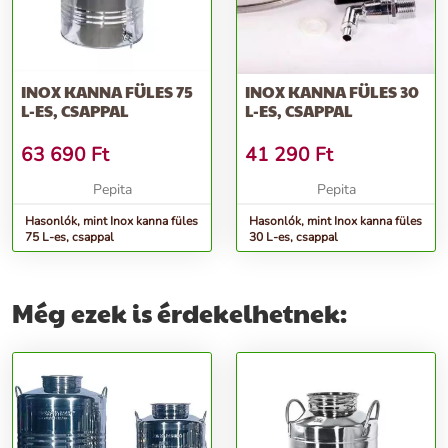
INOX KANNA FÜLES 75
INOX KANNA FÜLES 30
L-ES, CSAPPAL
L-ES, CSAPPAL
63 690
Ft
41 290
Ft
Pepita
Pepita
Hasonlók, mint Inox kanna füles
Hasonlók, mint Inox kanna füles
75 L-es, csappal
30 L-es, csappal
Még ezek is érdekelhetnek: