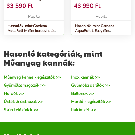
UTÓDJA) - EZÜST
33 590
Ft
43 990
Ft
Pepita
Pepita
Hasonlók, mint Gardena
Hasonlók, mint Gardena
AquaRoll M fém hordozható
AquaRoll L Easy fém
Tömlőkocsi (2681 utódja) -
Tömlőkocsi - ezüst
ezüst
Hasonló kategóriák, mint
Műanyag kannák:
Műanyag kanna kiegészítők >>
Inox kannák >>
Gyümölcsmagozók >>
Gyümölcsdarálók >>
Hordók >>
Ballonok >>
Üstök & üstházak >>
Hordó kiegészítők >>
Szüretelőkádak >>
Italcímkék >>