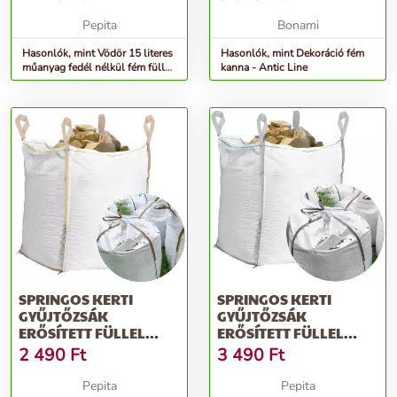
Pepita
Bonami
Hasonlók, mint Vödör 15 literes
Hasonlók, mint Dekoráció fém
műanyag fedél nélkül fém füllel
kanna - Antic Line
saválló
SPRINGOS KERTI
SPRINGOS KERTI
GYŰJTŐZSÁK
GYŰJTŐZSÁK
ERŐSÍTETT FÜLLEL
ERŐSÍTETT FÜLLEL
420L 75X75X75XCM -
1200L 145X90X90CM -
2 490
Ft
3 490
Ft
FEHÉR
FEHÉR
Pepita
Pepita