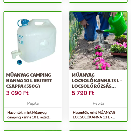
100x92x92cm - fehér
csappal
MŰANYAG CAMPING
MŰANYAG
KANNA 10 L REJTETT
LOCSOLÓKANNA 13 L -
CSAPPA (550G)
LOCSOLÓRÓZSÁS
KÖNNYŰ ÖNTÖZŐ
3 090
Ft
5 790
Ft
KANNA ZÖL...
Pepita
Pepita
Hasonlók, mint Műanyag
Hasonlók, mint MŰANYAG
camping kanna 10 L rejtett
LOCSOLÓKANNA 13 L -
csappa (550g)
locsolórózsás könnyű öntöző
kanna zöl...