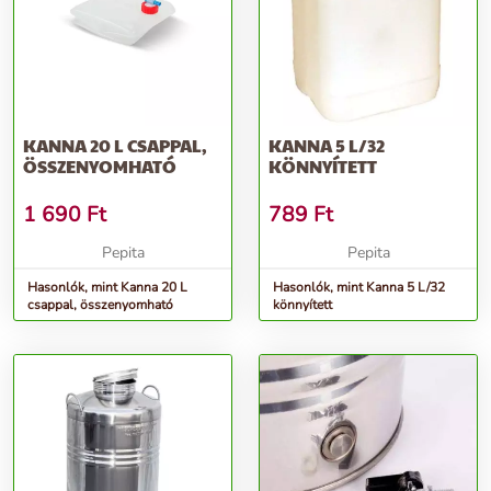
KANNA 20 L CSAPPAL,
KANNA 5 L/32
ÖSSZENYOMHATÓ
KÖNNYÍTETT
1 690
Ft
789
Ft
Pepita
Pepita
Hasonlók, mint Kanna 20 L
Hasonlók, mint Kanna 5 L/32
csappal, összenyomható
könnyített