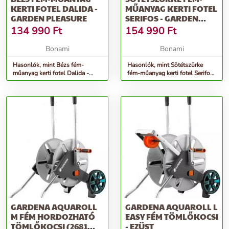
KERTI FOTEL DALIDA -
MŰANYAG KERTI FOTEL
GARDEN PLEASURE
SERIFOS - GARDEN
PLEASURE
134 990
Ft
154 990
Ft
Bonami
Bonami
Hasonlók, mint Bézs fém-
Hasonlók, mint Sötétszürke
műanyag kerti fotel Dalida -
fém-műanyag kerti fotel Serifos
Garden Pleasure
- Garden Pleasure
GARDENA AQUAROLL
GARDENA AQUAROLL L
M FÉM HORDOZHATÓ
EASY FÉM TÖMLŐKOCSI
TÖMLŐKOCSI (2681
- EZÜST