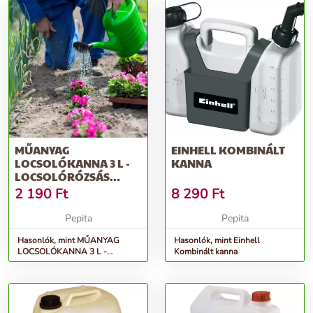
MŰANYAG
EINHELL KOMBINÁLT
LOCSOLÓKANNA 3 L -
KANNA
LOCSOLÓRÓZSÁS
KÖNNYŰ ÖNTÖZŐ
2 190
Ft
8 290
Ft
KANNA ZÖLD...
Pepita
Pepita
Hasonlók, mint MŰANYAG
Hasonlók, mint Einhell
LOCSOLÓKANNA 3 L -
Kombinált kanna
locsolórózsás könnyű öntöző
kanna zöld...