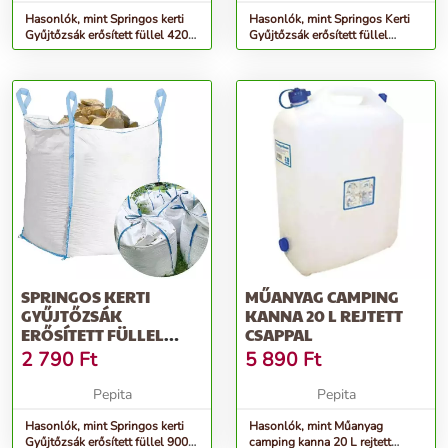
Hasonlók, mint Springos kerti
Hasonlók, mint Springos Kerti
Gyűjtőzsák erősített füllel 420L
Gyűjtőzsák erősített füllel
75x75x75xcm - fehér
1200L 145x90x90cm - fehér
SPRINGOS KERTI
MŰANYAG CAMPING
GYŰJTŐZSÁK
KANNA 20 L REJTETT
ERŐSÍTETT FÜLLEL
CSAPPAL
900L 100X92X92CM -
2 790
Ft
5 890
Ft
FEHÉR
Pepita
Pepita
Hasonlók, mint Springos kerti
Hasonlók, mint Műanyag
Gyűjtőzsák erősített füllel 900L
camping kanna 20 L rejtett