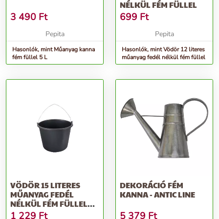
NÉLKÜL FÉM FÜLLEL
3 490
Ft
699
Ft
Pepita
Pepita
Hasonlók, mint Műanyag kanna
Hasonlók, mint Vödör 12 literes
fém füllel 5 L
műanyag fedél nélkül fém füllel
VÖDÖR 15 LITERES
DEKORÁCIÓ FÉM
MŰANYAG FEDÉL
KANNA - ANTIC LINE
NÉLKÜL FÉM FÜLLEL
SAVÁLLÓ
1 229
Ft
5 379
Ft