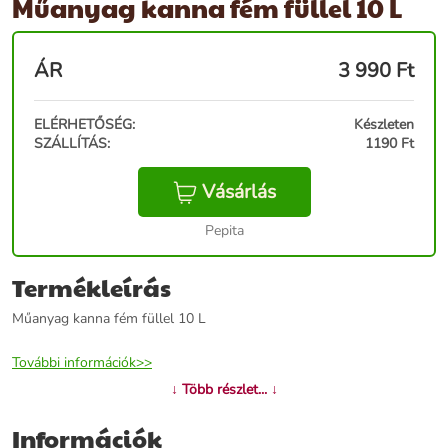
Műanyag kanna fém füllel 10 L
ÁR
3 990
Ft
ELÉRHETŐSÉG:
Készleten
SZÁLLÍTÁS:
1190 Ft
Vásárlás
Pepita
Termékleírás
Műanyag kanna fém füllel 10 L
További információk>>
↓ Több részlet... ↓
Információk