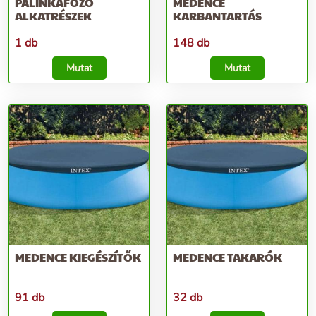
PÁLINKAFŐZŐ
MEDENCE
ALKATRÉSZEK
KARBANTARTÁS
1 db
148 db
Mutat
Mutat
MEDENCE KIEGÉSZÍTŐK
MEDENCE TAKARÓK
91 db
32 db