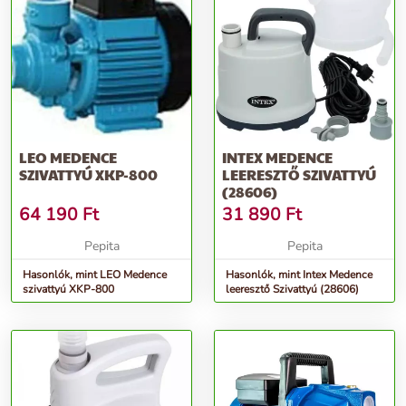
LEO MEDENCE
INTEX MEDENCE
SZIVATTYÚ XKP-800
LEERESZTŐ SZIVATTYÚ
(28606)
64 190
Ft
31 890
Ft
Pepita
Pepita
Hasonlók, mint LEO Medence
Hasonlók, mint Intex Medence
szivattyú XKP-800
leeresztő Szivattyú (28606)