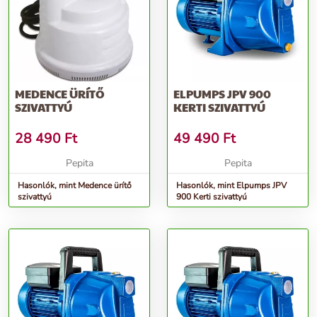
MEDENCE ÜRÍTŐ
ELPUMPS JPV 900
SZIVATTYÚ
KERTI SZIVATTYÚ
28 490
Ft
49 490
Ft
Pepita
Pepita
Hasonlók, mint Medence ürítő
Hasonlók, mint Elpumps JPV
szivattyú
900 Kerti szivattyú