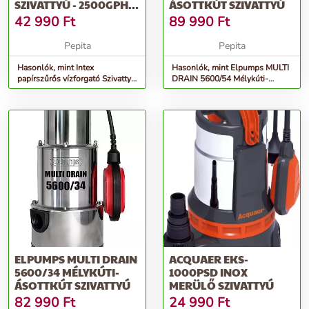
SZIVATTYÚ - 2500GPH
ÁSOTTKÚT SZIVATTYÚ
(28634GS)
42 990
Ft
89 990
Ft
Pepita
Pepita
Hasonlók, mint Intex
Hasonlók, mint Elpumps MULTI
papírszűrős vízforgató Szivattyú
DRAIN 5600/54 Mélykúti-
- 2500GPH (28634GS)
Ásottkút szivattyú
ELPUMPS MULTI DRAIN
ACQUAER EKS-
5600/34 MÉLYKÚTI-
1000PSD INOX
ÁSOTTKÚT SZIVATTYÚ
MERÜLŐ SZIVATTYÚ
82 990
Ft
24 990
Ft