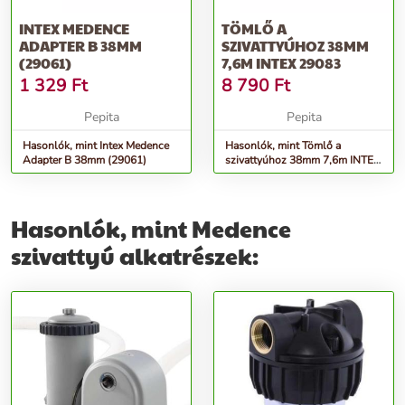
INTEX MEDENCE
TÖMLŐ A
ADAPTER B 38MM
SZIVATTYÚHOZ 38MM
(29061)
7,6M INTEX 29083
1 329
Ft
8 790
Ft
Pepita
Pepita
Hasonlók, mint Intex Medence
Hasonlók, mint Tömlő a
Adapter B 38mm (29061)
szivattyúhoz 38mm 7,6m INTEX
29083
Hasonlók, mint Medence
szivattyú alkatrészek: