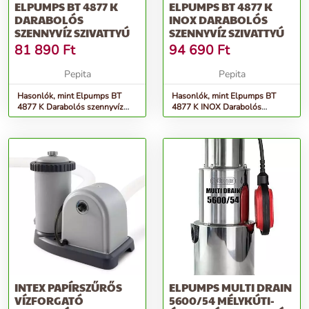
ELPUMPS BT 4877 K
ELPUMPS BT 4877 K
DARABOLÓS
INOX DARABOLÓS
SZENNYVÍZ SZIVATTYÚ
SZENNYVÍZ SZIVATTYÚ
81 890
Ft
94 690
Ft
Pepita
Pepita
Hasonlók, mint Elpumps BT
Hasonlók, mint Elpumps BT
4877 K Darabolós szennyvíz
4877 K INOX Darabolós
szivattyú
szennyvíz szivattyú
INTEX PAPÍRSZŰRŐS
ELPUMPS MULTI DRAIN
VÍZFORGATÓ
5600/54 MÉLYKÚTI-