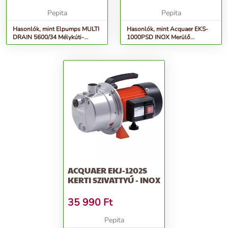
Pepita
Pepita
Hasonlók, mint Elpumps MULTI
Hasonlók, mint Acquaer EKS-
DRAIN 5600/34 Mélykúti-
1000PSD INOX Merülő
Ásottkút szivattyú
szivattyú
ACQUAER EKJ-1202S
KERTI SZIVATTYÚ - INOX
35 990
Ft
Pepita