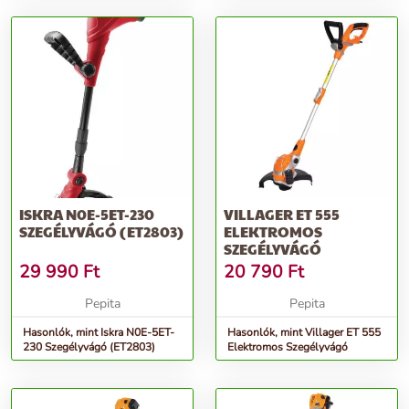
Narancssárga
ISKRA N0E-5ET-230
VILLAGER ET 555
SZEGÉLYVÁGÓ (ET2803)
ELEKTROMOS
SZEGÉLYVÁGÓ
29 990
Ft
20 790
Ft
Pepita
Pepita
Hasonlók, mint Iskra N0E-5ET-
Hasonlók, mint Villager ET 555
230 Szegélyvágó (ET2803)
Elektromos Szegélyvágó