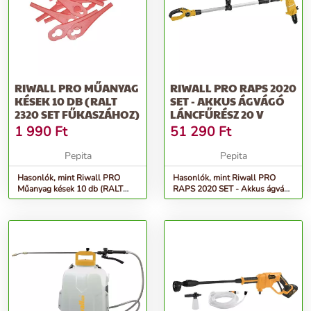
RIWALL PRO MŰANYAG
RIWALL PRO RAPS 2020
KÉSEK 10 DB (RALT
SET - AKKUS ÁGVÁGÓ
2320 SET FŰKASZÁHOZ)
LÁNCFŰRÉSZ 20 V
1 990
Ft
51 290
Ft
Pepita
Pepita
Hasonlók, mint Riwall PRO
Hasonlók, mint Riwall PRO
Műanyag kések 10 db (RALT
RAPS 2020 SET - Akkus ágvágó
2320 SET fűkaszához)
láncfűrész 20 V