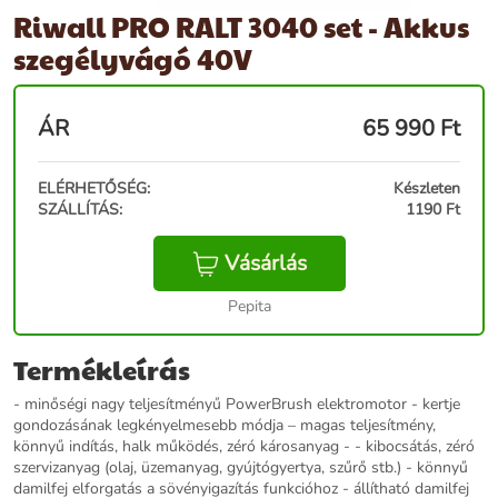
Riwall PRO RALT 3040 set - Akkus
szegélyvágó 40V
ÁR
65 990
Ft
ELÉRHETŐSÉG:
Készleten
SZÁLLÍTÁS:
1190 Ft
Vásárlás
Pepita
Termékleírás
- minőségi nagy teljesítményű PowerBrush elektromotor - kertje
gondozásának legkényelmesebb módja – magas teljesítmény,
könnyű indítás, halk működés, zéró károsanyag - - kibocsátás, zéró
szervizanyag (olaj, üzemanyag, gyújtógyertya, szűrő stb.) - könnyű
damilfej elforgatás a sövényigazítás funkcióhoz - állítható damilfej