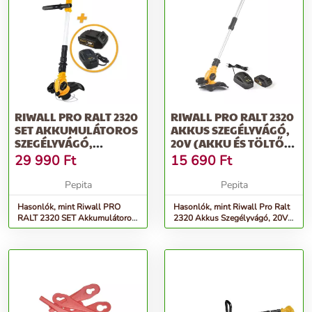
RIWALL PRO RALT 2320
RIWALL PRO RALT 2320
SET AKKUMULÁTOROS
AKKUS SZEGÉLYVÁGÓ,
SZEGÉLYVÁGÓ,
20V (AKKU ÉS TÖLTŐ
NARANCSSÁRGA-
NÉLKÜL)
29 990
Ft
15 690
Ft
FEKETE
Pepita
Pepita
Hasonlók, mint Riwall PRO
Hasonlók, mint Riwall Pro Ralt
RALT 2320 SET Akkumulátoros
2320 Akkus Szegélyvágó, 20V
Szegélyvágó, Narancssárga-
(akku és töltő nélkül)
Fekete