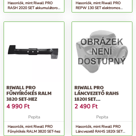
Hasonlók, mint Riwall PRO
Hasonlók, mint Riwall PRO
RASH 2020 SET akkumulátoros
REPW 130 SET elektromos
fű és sövényvágó olló 20 V...
magasnyomású mosó 130 bar,
ta...
RIWALL PRO
RIWALL PRO
FŰNYÍRÓKÉS RALM
LÁNCVEZETŐ RAHS
3820 SET-HEZ
1820I SET
MODELLEKHEZ
4 990
Ft
2 490
Ft
Pepita
Pepita
Hasonlók, mint Riwall PRO
Hasonlók, mint Riwall PRO
Fűnyírókés RALM 3820 SET-hez
Láncvezető RAHS 1820i SET