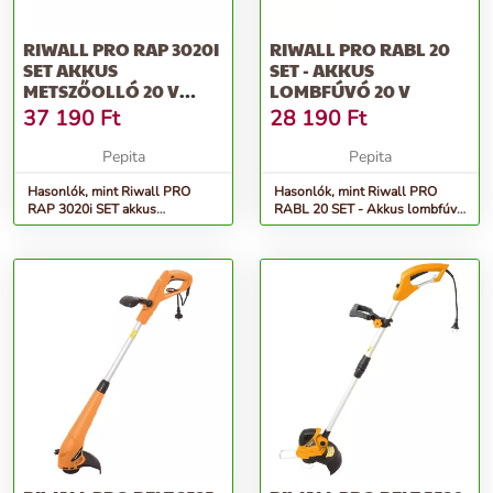
RIWALL PRO RAP 3020I
RIWALL PRO RABL 20
SET AKKUS
SET - AKKUS
METSZŐOLLÓ 20 V
LOMBFÚVÓ 20 V
SZÉNKEFE NÉLKÜLI M...
37 190
Ft
28 190
Ft
Pepita
Pepita
Hasonlók, mint Riwall PRO
Hasonlók, mint Riwall PRO
RAP 3020i SET akkus
RABL 20 SET - Akkus lombfúvó
metszőolló 20 V szénkefe
20 V
nélküli m...