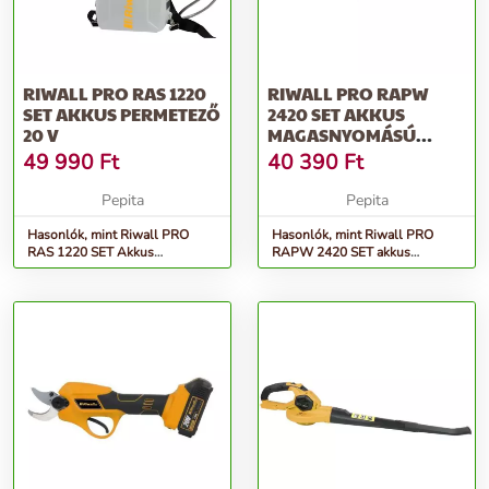
RIWALL PRO RAS 1220
RIWALL PRO RAPW
SET AKKUS PERMETEZŐ
2420 SET AKKUS
20 V
MAGASNYOMÁSÚ
MOSÓ 20 V,
49 990
Ft
40 390
Ft
TARTOZÉKOK...
Pepita
Pepita
Hasonlók, mint Riwall PRO
Hasonlók, mint Riwall PRO
RAS 1220 SET Akkus
RAPW 2420 SET akkus
permetező 20 V
magasnyomású mosó 20 V,
tartozékok...