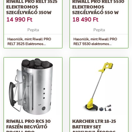
RIWALL PRO RELT 3525
RIWALL PRO RELT 5530
ELEKTROMOS
ELEKTROMOS
SZEGÉLYVÁGÓ 350W
SZEGÉLYVÁGÓ 550 W
14 990
Ft
18 490
Ft
Pepita
Pepita
Hasonlók, mint Riwall PRO
Hasonlók, mint Riwall PRO
RELT 3525 Elektromos
RELT 5530 elektromos
szegélyvágó 350W
szegélyvágó 550 W
RIWALL PRO RCS 30
KARCHER LTR 18-25
FASZÉN BEGYÚJTÓ
BATTERY SET