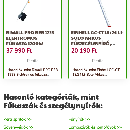
RIWALL PRO REB 1223
EINHELL GC-CT 18/24 LI-
ELEKTROMOS
SOLO AKKUS
FŰKASZA 1200W
FŰSZEGÉLYNYÍRÓ,
24CM, 8500FORD/...
37 990
Ft
20 190
Ft
Pepita
Pepita
Hasonlók, mint Riwall PRO REB
Hasonlók, mint Einhell GC-CT
1223 Elektromos fűkasza
18/24 Li-Solo Akkus
1200W
fűszegélynyíró, 24cm,
8500ford/...
Hasonló kategóriák, mint
Fűkaszák és szegélynyírók:
Kerti aprítók >>
Fűnyírók >>
Sövényvágók >>
Lombszívók és lombfúvók >>