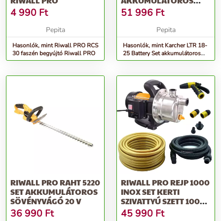
RIWALL PRO
AKKUMULÁTOROS
SZEGÉLYVÁGÓ
4 990
Ft
51 996
Ft
Pepita
Pepita
Hasonlók, mint Riwall PRO RCS
Hasonlók, mint Karcher LTR 18-
30 faszén begyújtó Riwall PRO
25 Battery Set akkumulátoros
szegélyvágó
RIWALL PRO RAHT 5220
RIWALL PRO REJP 1000
SET AKKUMULÁTOROS
INOX SET KERTI
SÖVÉNYVÁGÓ 20 V
SZIVATTYÚ SZETT 1000
W
36 990
Ft
45 990
Ft