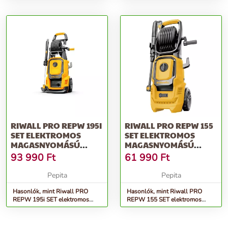
modellekhez
RIWALL PRO REPW 195I
RIWALL PRO REPW 155
SET ELEKTROMOS
SET ELEKTROMOS
MAGASNYOMÁSÚ
MAGASNYOMÁSÚ
MOSÓ 195 BAR, TA...
MOSÓ 150 BAR, TA...
93 990
Ft
61 990
Ft
Pepita
Pepita
Hasonlók, mint Riwall PRO
Hasonlók, mint Riwall PRO
REPW 195i SET elektromos
REPW 155 SET elektromos
magasnyomású mosó 195 bar,
magasnyomású mosó 150 bar,
ta...
ta...