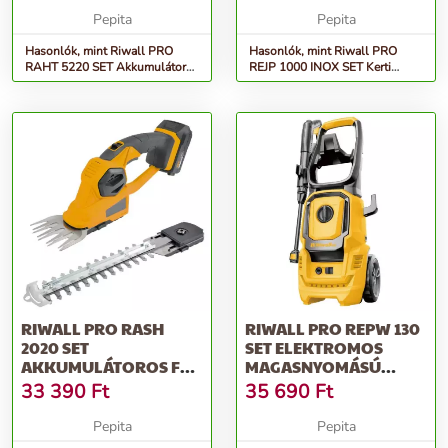
Pepita
Pepita
Hasonlók, mint Riwall PRO
Hasonlók, mint Riwall PRO
RAHT 5220 SET Akkumulátoros
REJP 1000 INOX SET Kerti
sövényvágó 20 V
szivattyú szett 1000 W
RIWALL PRO RASH
RIWALL PRO REPW 130
2020 SET
SET ELEKTROMOS
AKKUMULÁTOROS FŰ
MAGASNYOMÁSÚ
ÉS SÖVÉNYVÁGÓ OLLÓ
MOSÓ 130 BAR, TA...
33 390
Ft
35 690
Ft
20 V...
Pepita
Pepita