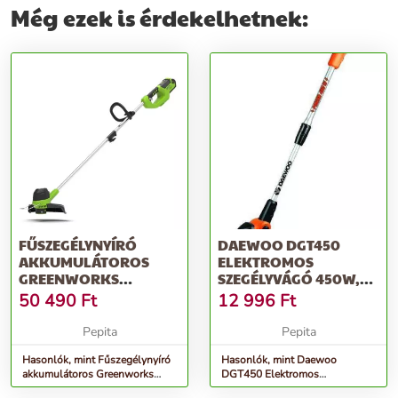
Még ezek is érdekelhetnek:
FŰSZEGÉLYNYÍRÓ
DAEWOO DGT450
AKKUMULÁTOROS
ELEKTROMOS
GREENWORKS
SZEGÉLYVÁGÓ 450W,
G40LT33K2 40V 2AH
NARANCSSÁRGA
50 490
Ft
12 996
Ft
AKKUMUL...
Pepita
Pepita
Hasonlók, mint Fűszegélynyíró
Hasonlók, mint Daewoo
akkumulátoros Greenworks
DGT450 Elektromos
G40LT33K2 40v 2ah akkumul...
Szegélyvágó 450W,