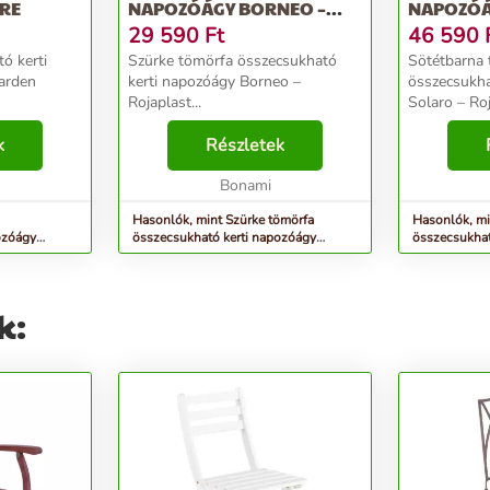
URE
NAPOZÓÁGY BORNEO –
NAPOZÓÁ
ROJAPLAST
ROJAPLA
29 590
Ft
46 590
ó kerti
Szürke tömörfa összecsukható
Sötétbarna
arden
kerti napozóágy Borneo –
összecsukha
Rojaplast...
Solaro – Roj
k
Részletek
Bonami
Hasonlók, mint Szürke tömörfa
Hasonlók, mi
ozóágy
összecsukható kerti napozóágy
összecsukhat
e
Borneo – Rojaplast
– Rojaplast
k: