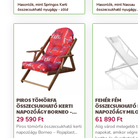
Hasonlók, mint Springos Kerti
Hasonlók, mint Nassau
összecsukható nyugágy - zöld
összecsukható nyugágy
eukaliptuszfából, kétold
ülőpárnával - Garden Pl
PIROS TÖMÖRFA
FEHÉR FÉM
ÖSSZECSUKHATÓ KERTI
ÖSSZECSUKHATÓ 
NAPOZÓÁGY BORNEO –
NAPOZÓÁGY MILO
ROJAPLAST
TOMASUCCI
29 590
Ft
61 890
Ft
Piros tömörfa összecsukható kerti
Alig várod melegebb tavaszi
napozóágy Borneo – Rojaplast...
napokat, amikor végre 