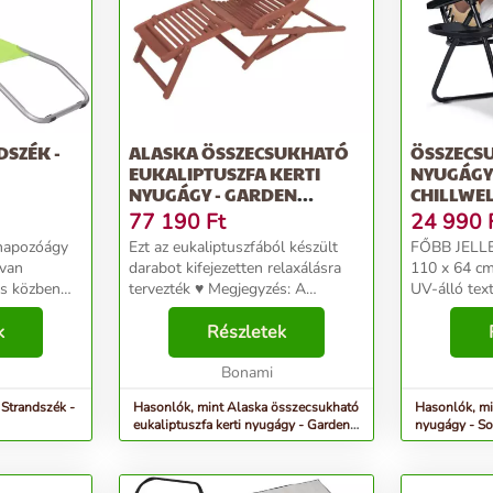
SZÉK -
ALASKA ÖSSZECSUKHATÓ
ÖSSZECS
EUKALIPTUSZFA KERTI
NYUGÁGY 
NYUGÁGY - GARDEN
CHILLWE
PLEASURE
77 190
Ft
24 990
 napozóágy
Ezt az eukaliptuszfából készült
FŐBB JELLEMZŐI mér
 van
darabot kifejezetten relaxálásra
110 x 64 cm anyaga: vízálló
ás közben
tervezték ♥ Megjegyzés: A
UV-álló textilén keret:
 a nap
párnahuzat nem levehető.
acél terhelés: 150 kg-ig súlya: 7,8
 A háttámla
k
Eukaliptuszfa Az eukaliptuszfa
Részletek
kg Termékleírás ChillWell
ő
nagyon kemény és ellenálló.
összecsukhat
n fek...
Elsősorban hosszú éle...
Bonami
 Strandszék -
Hasonlók, mint Alaska összecsukható
Hasonlók, mi
eukaliptuszfa kerti nyugágy - Garden
nyugágy - So
Pleasure