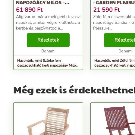
NAPOZÓÁGY MILOS –
- GARDEN PLEAS
TOMASUCCI
61 890
Ft
21 590
Ft
Alig várod már a melegebb tavaszi
Zöld fém összecsukhat
napokat, amikor végre kiülthetsz a
napozóágy Sandia - G
kertbe és beszívhatod a
Pleasure...
napsugarak energiáját? Akkor
készülj fel erre az időszakra már
Részletek
Részlete
most előre a Tomasucci márkával!
Kerti bút...
Bonami
Bonami
Hasonlók, mint Szürke fém
Hasonlók, mint Zöld fém
összecsukható kerti napozóágy Milos
összecsukható kerti nap
– Tomasucci
Sandia - Garden Pleasur
Még ezek is érdekelhetne