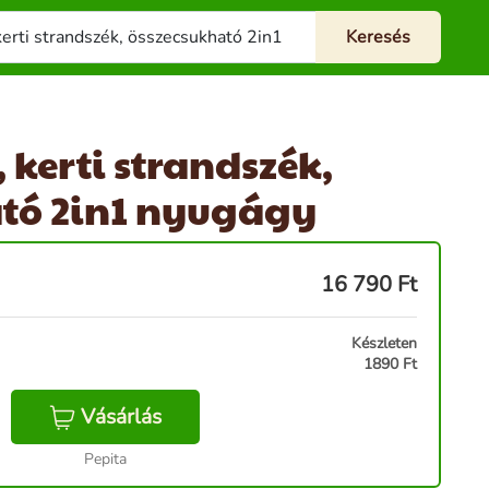
kerti strandszék,
ató 2in1 nyugágy
16 790
Ft
Készleten
1890 Ft
Vásárlás
Pepita