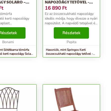
GY SOLARO –
NAPOZÓÁGY TETŐVEL -
ST
SZÜRKE
Ft
16 890
Ft
 tömörfa
Ez az összecsukható napozóágy
tó kerti napozóágy
ideális módja, hogy élvezze a nyári
aplast...
napsütést. A napvédő tetejével és
az állítható háttámlával biztosan
Részletek
észreveszi a székhez kapott
Részletek
luxust. Mivel súlya csekély,
Bonami
könnyű mo...
Pepita
nt Sötétbarna tömörfa
Hasonlók, mint Springos Kerti
ó kerti napozóágy Solaro
összecsukható napozóágy tetővel -
szürke