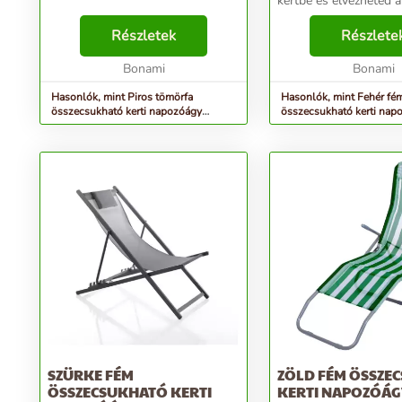
kertbe és élvezheted a napsütést?
Készülj fel erre a szez
Részletek
Tomasucci márkával! Ke
Részlete
nemcsak modern megj
Bonami
hanem gon...
Bonami
Hasonlók, mint Piros tömörfa
Hasonlók, mint Fehér fé
összecsukható kerti napozóágy
összecsukható kerti nap
Borneo – Rojaplast
– Tomasucci
SZÜRKE FÉM
ZÖLD FÉM ÖSSZE
ÖSSZECSUKHATÓ KERTI
KERTI NAPOZÓÁG