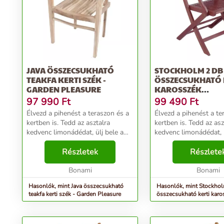
JAVA ÖSSZECSUKHATÓ
STOCKHOLM 2 DB
TEAKFA KERTI SZÉK -
ÖSSZECSUKHATÓ 
GARDEN PLEASURE
KAROSSZÉK
EUKALIPTUSZFÁB
97 990
Ft
99 490
Ft
GARDEN PLEASU
Élvezd a pihenést a teraszon és a
Élvezd a pihenést a te
kertben is. Tedd az asztalra
kertben is. Tedd az asztalra
kedvenc limonádédat, ülj bele a
kedvenc limonádédat, ü
kényelmes székbe és élvezd, hogy
kényelmes székbe és é
semmit nem kell csinálnod ♥
Részletek
semmit nem kell csiná
Részlete
Eukaliptusz fa Az eukaliptusz fa
Eukaliptuszfa Az eukal
nagyon k...
Bonami
nagyon kem...
Bonami
Hasonlók, mint Java összecsukható
Hasonlók, mint Stockhol
teakfa kerti szék - Garden Pleasure
összecsukható kerti karo
eukaliptuszfából - Garde