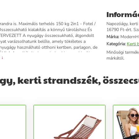
Informá
ndra is. Maximális terhelés 150 kg 2in1 - Fotel /
Napozóágy, kerti
Összecsukható kialakítás a könnyű tároláshoz És
16790 Ft-ért. Szá
RVEZETT A nyugágy összecsukható, átgondolt
Márka:
Modern
yat varázsolhatunk belőle, amely tökéletes a
Kategória:
Kerti 
nyugágy használható otthoni kertben, parlagon, de
Minőségi termék
MLA A mellékelt elem minden bizonnyal javítja a
 ↓
márkától.
nyaknak és a fejnek. ÁLLÍTHATÓ LÁBTARTÓ A
etesen az Ön igényeihez igazíthatja. Döntse el maga,
egyenes lábakkal ülni.ANTI-SLIP LÁBAK Megvédik a
, kerti strandszék, összec
pihenés közben. KARTÁJOK Tökéletes támasz a fáradt
ás vagy vízparti pihenés közben.ÖSSZECSUKHATÓ
tó legyen. Ez a funkcionalitás tökéletessé teszi
karékosan tárolhatja.MÉRETEK Hossz: 178 cm
ató Megengedett terhelés: 150 kg Súly: 6,4 kg
: ZRL010F BEIGE Gyártó: Z010010010, Z010010,