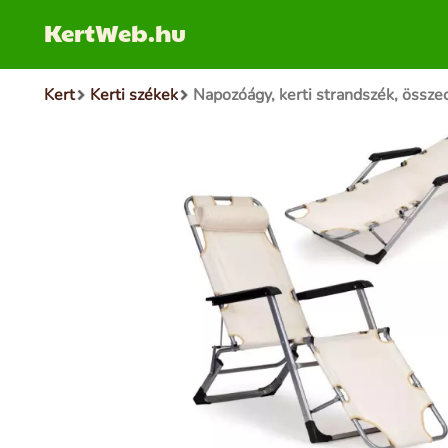
KertWeb.hu
Kert
Kerti székek
Napozóágy, kerti strandszék, össz