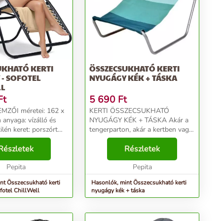
UKHATÓ KERTI
ÖSSZECSUKHATÓ KERTI
- SOFOTEL
NYUGÁGY KÉK + TÁSKA
LL
Ft
5 690
Ft
etei: 162 x
KERTI ÖSSZECSUKHATÓ
 és
NYUGÁGY KÉK + TÁSKA Akár a
 porszórt
tengerparton, akár a kertben vagy,
mindenképpen szükséged lesz egy
Részletek
megfelelő nyugágyra, amin
Részletek
ó kerti nyu...
hátradőlhetsz és pihenhetsz egy
Pepita
fárasztó nap után! Ez a nap...
Pepita
nt Összecsukható kerti
Hasonlók, mint Összecsukható kerti
fotel ChillWell
nyugágy kék + táska