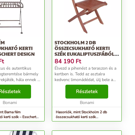
ÉM
STOCKHOLM 2 DB
UKHATÓ KERTI
ÖSSZECSUKHATÓ KERTI
SSCHERT DESIGN
SZÉK EUKALIPTUSZFÁBÓL -
GARDEN PLEASURE
Ft
84 190
Ft
kus és autentikus
Élvezd a pihenést a teraszon és a
egteremtése bármely
kertben is. Tedd az asztalra
ekjáték, hála ennek az
kedvenc limonádédat, ülj bele a
sszikus kialakítású
kényelmes székbe és élvezd, hogy
tó széknek, amely
Részletek
semmit nem kell csinálnod ♥
Részletek
leget kölcsönöz a
Eukaliptuszfa Az eukaliptuszfa
nyen...
Bonami
nagyon kem...
Bonami
nt Barna fém
Hasonlók, mint Stockholm 2 db
 kerti szék – Esschert
összecsukható kerti szék
eukaliptuszfából - Garden Pleasure