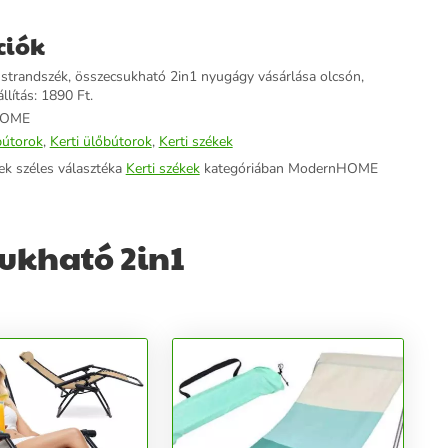
ciók
 strandszék, összecsukható 2in1 nyugágy vásárlása olcsón,
llítás: 1890 Ft.
HOME
bútorok
,
Kerti ülőbútorok
,
Kerti székek
ek széles választéka
Kerti székek
kategóriában ModernHOME
sukható 2in1