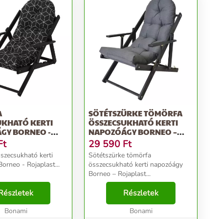
A
SÖTÉTSZÜRKE TÖMÖRFA
UKHATÓ KERTI
ÖSSZECSUKHATÓ KERTI
GY BORNEO -
NAPOZÓÁGY BORNEO –
ST
ROJAPLAST
Ft
29 590
Ft
sszecsukható kerti
Sötétszürke tömörfa
orneo - Rojaplast...
összecsukható kerti napozóágy
Borneo – Rojaplast...
Részletek
Részletek
Bonami
Bonami