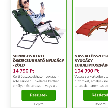
SPRINGOS KERTI
NASSAU ÖSSZEC
ÖSSZECSUKHATÓ NYUGÁGY
NYUGÁGY
- ZÖLD
EUKALIPTUSZFÁB
KÉTOLDALAS
14 790
Ft
104 990
Ft
ÜLŐPÁRNÁVAL - 
Kerti összecsukható nyugágy -
Válassz a kertedbe ol
PLEASURE
zöld színben. Tökéletes kertben,
bútorokat, amelyek n
erkélyen és teraszon, vagy a
tartósak, hanem szépe
strandon használva. A nyugágy
elegánsak is. Eukaliptusz fa: Az
kényelmes, puha fejtámlával
Részletek
eukaliptusz fa nagyon 
Részlete
rendelkezik. A nyugágy nagyon
szilárd. Különösen kitűnik h
gyorsan összecsukhat...
Pepita
élettartamával, még...
Bonami