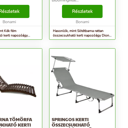
Bloomingville...
Részletek
Részletek
Bonami
Bonami
nt Kék fém
Hasonlók, mint Sötétbarna rattan
ó kerti napozóágy
összecsukható kerti napozóágy Dione
den Pleasure
– Bloomingville
RNA TÖMÖRFA
SPRINGOS KERTI
UKHATÓ KERTI
ÖSSZECSUKHATÓ