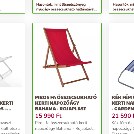
szeretne? Egy...
Hasonlók, mint Strandszőnyeg
Hasonlók, mi
nyugágy összecsukható háttámlával
összecsukhat
alas
150x47x48cm szürke
Borneo - Roj
easure
PIROS FA ÖSSZECSUKHATÓ
KÉK FÉM
KERTI
KERTI NAPOZÓÁGY
KERTI N
S –
BAHAMA - ROJAPLAST
- GARDEN
15 990
Ft
21 590
Piros fa összecsukható kerti
Kék fém öss
kiülhetsz a
napozóágy Bahama - Rojaplast...
napozóágy 