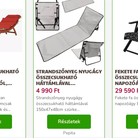
SUKHATÓ
STRANDSZŐNYEG NYUGÁGY
FEKETE F
ÖSSZECSUKHATÓ
ÖSSZECS
ÓL,
HÁTTÁMLÁVAL
NAPOZÓÁ
150X47X48CM SZÜRKE
ROJAPLA
4 990
Ft
29 590
GARDEN
yan
Strandszőnyeg nyugágy
Fekete fa ö
emcsak
összecsukható háttámlával
napozóágy B
k és
150x47x48cm szürke
Összecsukható hátsó
tartós és
k
szőnyegszőnyeg 150cm x 47cm x
Részletek
osszú
48cmA nap, a tengerpart, a víz
hangja...Vagy inkább valami mást
Pepita