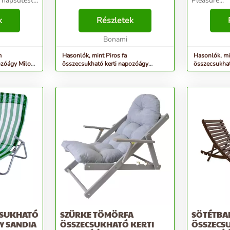
Pleasure...
onra a
rti bútorait
k
Részletek
elenés,
Bonami
m
Hasonlók, mint Piros fa
Hasonlók, mi
ozóágy Milos
összecsukható kerti napozóágy
összecsukhat
Bahama - Rojaplast
Sandia - Gar
CSUKHATÓ
SZÜRKE TÖMÖRFA
SÖTÉTBA
Y SANDIA
ÖSSZECSUKHATÓ KERTI
ÖSSZECS