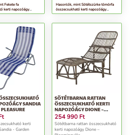
nt Fekete fa
Hasonlók, mint Sötétszürke tömörfa
ó kerti napozóágy
összecsukható kerti napozóágy
aplast
Borneo – Rojaplast
 ÖSSZECSUKHATÓ
SÖTÉTBARNA RATTAN
APOZÓÁGY SANDIA
ÖSSZECSUKHATÓ KERTI
 PLEASURE
NAPOZÓÁGY DIONE –
BLOOMINGVILLE
Ft
254 990
Ft
zecsukható kerti
Sötétbarna rattan összecsukható
Sandia - Garden
kerti napozóágy Dione –