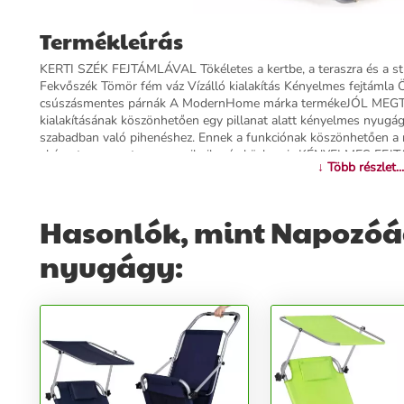
Termékleírás
KERTI SZÉK FEJTÁMLÁVAL Tökéletes a kertbe, a teraszra és a stra
Fekvőszék Tömör fém váz Vízálló kialakítás Kényelmes fejtámla 
csúszásmentes párnák A ModernHome márka termékeJÓL MEGTE
kialakításának köszönhetően egy pillanat alatt kényelmes nyugág
szabadban való pihenéshez. Ennek a funkciónak köszönhetően a 
akár a tengerparton vagy piknikezés közben is.KÉNYELMES FEJTÁ
↓ Több részlet...
kényelmet fekvés közben. A párna megfelelő támaszt nyújt a 
nyugágy 3 fokozatban állítható lábtartóval rendelkezik, így tökél
hogy az ülőhelyzetet részesíti-e előnyben, vagy kényelmesebb 
Hasonlók, mint Napozóágy
teraszlapokat a karcolódástól, és nagy stabilitást garantálnak 
kezeknek. Teljesen kényelmes pozíciót tesznek lehetővé napoz
nyugágy:
KIALAKÍTÁS A nyugágyat úgy terveztük, hogy könnyen összecsukha
a nyugágyat a nyaralásokhoz, a nyári szezon után pedig helyta
Magasság: 92 cm Szélesség: 47 cm MŰSZAKI ADATOK Összecsukh
Csomagolás: speciálisan megerősített szállítódoboz Termékkód
Z010010, Z010010: ModernHome
További információk>>