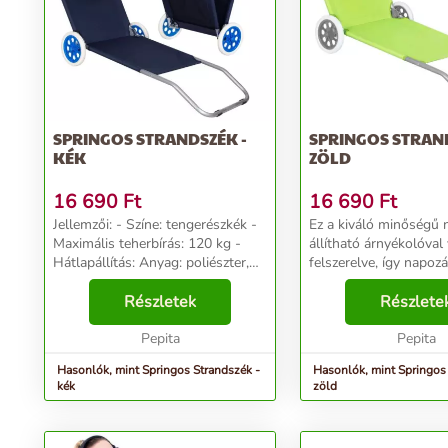
SPRINGOS STRANDSZÉK -
SPRINGOS STRAND
KÉK
ZÖLD
16 690
Ft
16 690
Ft
Jellemzői: - Színe: tengerészkék -
Ez a kiváló minőségű
Maximális teherbírás: 120 kg -
állítható árnyékolóval
Hátlapállítás: Anyag: poliészter,
felszerelve, így napoz
fém, műanyag kupakok -
soha nem fog aggódni
Műanyag: poliészter, fém,
Részletek
szemébe sütése miatt.
Részlete
műanyag kupakok Méretei - Teljes
állítható, hogy a lehet
hossz görgőkkel (...
Pepita
legkényelmesebb módo
Pepita
Hasonlók, mint Springos Strandszék -
Hasonlók, mint Springos
kék
zöld