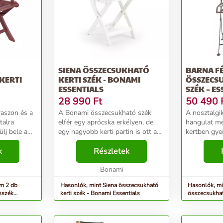
SIENA ÖSSZECSUKHATÓ
BARNA F
KERTI
KERTI SZÉK - BONAMI
ÖSSZECS
ESSENTIALS
SZÉK – E
ÓL -
28 990
Ft
50 490
RE
raszon és a
A Bonami összecsukható szék
A nosztalgi
elfér egy aprócska erkélyen, de
hangulat m
lj bele a
egy nagyobb kerti partin is ott a
kertben gyer
lvezd, hogy
helye! Gyönyörű meleg szín,
elegáns, kla
lnod ♥
k
természetes textúra és nagyszerű
Részletek
összecsukha
iptuszfa
tartósság jellemzi. Az akácfa az
angolos jel
évek múlásá...
Bonami
kertnek. Kön
m 2 db
Hasonlók, mint Siena összecsukható
Hasonlók, mi
sszék
kerti szék - Bonami Essentials
összecsukható
n Pleasure
Design