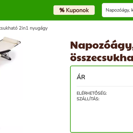
%
Kuponok
ecsukható 2in1 nyugágy
Napozóágy, 
összecsukh
ÁR
ELÉRHETŐSÉG:
SZÁLLÍTÁS: