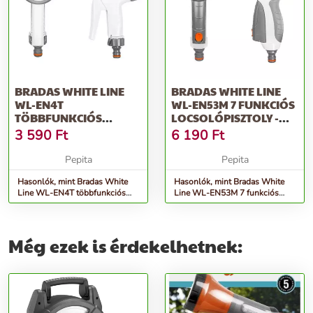
BRADAS WHITE LINE
BRADAS WHITE LINE
WL-EN4T
WL-EN53M 7 FUNKCIÓS
TÖBBFUNKCIÓS
LOCSOLÓPISZTOLY -
LOCSOLÓPISZTOLY -
FEHÉR-SZÜRKE
3 590
Ft
6 190
Ft
FEHÉR-SZÜRKE
Pepita
Pepita
Hasonlók, mint Bradas White
Hasonlók, mint Bradas White
Line WL-EN4T többfunkciós
Line WL-EN53M 7 funkciós
Locsolópisztoly - fehér-szürke
Locsolópisztoly - fehér-szürke
Még ezek is érdekelhetnek: