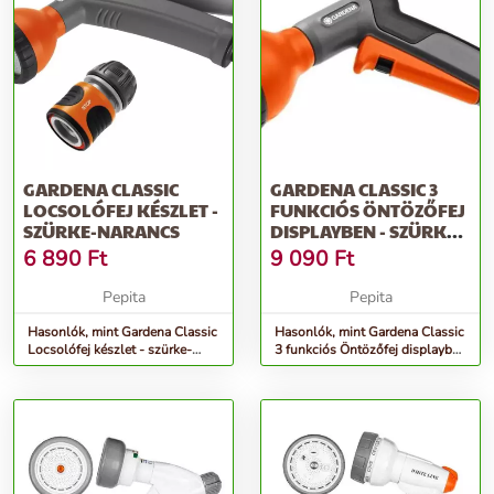
GARDENA CLASSIC
GARDENA CLASSIC 3
LOCSOLÓFEJ KÉSZLET -
FUNKCIÓS ÖNTÖZŐFEJ
SZÜRKE-NARANCS
DISPLAYBEN - SZÜRKE-
NARANCS
6 890
Ft
9 090
Ft
Pepita
Pepita
Hasonlók, mint Gardena Classic
Hasonlók, mint Gardena Classic
Locsolófej készlet - szürke-
3 funkciós Öntözőfej displayben
narancs
- szürke-narancs