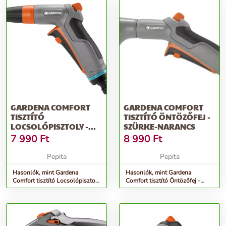
GARDENA COMFORT
GARDENA COMFORT
TISZTÍTÓ
TISZTÍTÓ ÖNTÖZŐFEJ -
LOCSOLÓPISZTOLY -
SZÜRKE-NARANCS
SZÜRKE-NARANCS
7 990
Ft
8 990
Ft
Pepita
Pepita
Hasonlók, mint Gardena
Hasonlók, mint Gardena
Comfort tisztító Locsolópisztoly
Comfort tisztító Öntözőfej -
- szürke-narancs
szürke-narancs