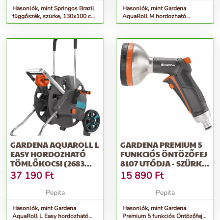
Hasonlók, mint Springos Brazil
Hasonlók, mint Gardena
függőszék, szürke, 130x100 cm,
AquaRoll M hordozható
szürke párnával
Tömlőkocsi - kék-szürke
GARDENA AQUAROLL L
GARDENA PREMIUM 5
EASY HORDOZHATÓ
FUNKCIÓS ÖNTÖZŐFEJ
TÖMLŐKOCSI (2683
8107 UTÓDJA - SZÜRKE-
UTÓDJA) - SZÜRKE
NARANCS
37 190
Ft
15 890
Ft
Pepita
Pepita
Hasonlók, mint Gardena
Hasonlók, mint Gardena
AquaRoll L Easy hordozható
Premium 5 funkciós Öntözőfej