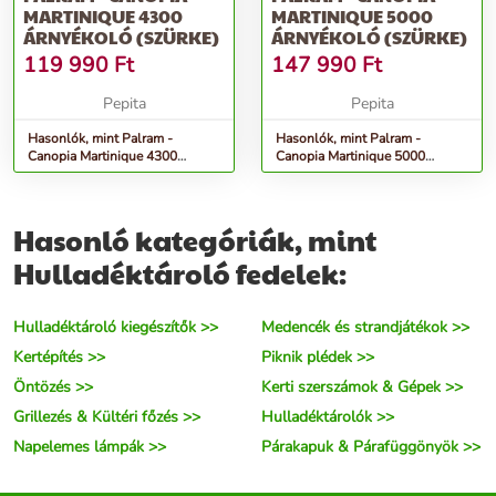
MARTINIQUE 4300
MARTINIQUE 5000
ÁRNYÉKOLÓ (SZÜRKE)
ÁRNYÉKOLÓ (SZÜRKE)
119 990
Ft
147 990
Ft
Pepita
Pepita
Hasonlók, mint Palram -
Hasonlók, mint Palram -
Canopia Martinique 4300
Canopia Martinique 5000
árnyékoló (szürke)
árnyékoló (szürke)
Hasonló kategóriák, mint
Hulladéktároló fedelek:
Hulladéktároló kiegészítők >>
Medencék és strandjátékok >>
Kertépítés >>
Piknik plédek >>
Öntözés >>
Kerti szerszámok & Gépek >>
Grillezés & Kültéri főzés >>
Hulladéktárolók >>
Napelemes lámpák >>
Párakapuk & Párafüggönyök >>