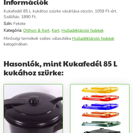
Információk
Kukafedél 85 L kukához szürke vásárlása olcsón, 1059 Ft-ért.
Szállítás: 1890 Ft.
Szín:
Fekete
Kategória:
Otthon & Kert
,
Kert
,
Hulladéktároló fedelek
Minőségi termékek széles választéka
Hulladéktároló fedelek
kategóriában.
Hasonlók, mint Kukafedél 85 L
kukához szürke: