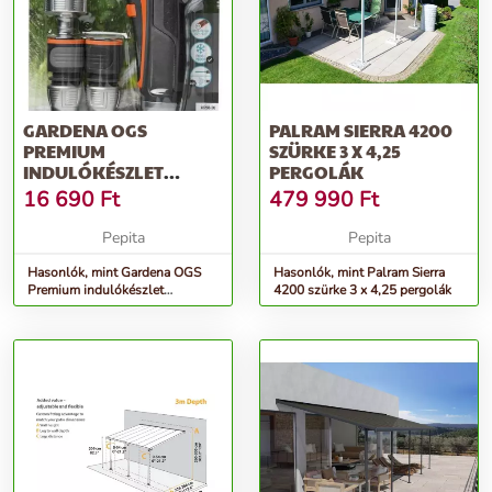
GARDENA OGS
PALRAM SIERRA 4200
PREMIUM
SZÜRKE 3 X 4,25
INDULÓKÉSZLET
PERGOLÁK
LOCSOLÓPISZTOLLYAL -
16 690
Ft
479 990
Ft
SZÜRKE-NARANCS
Pepita
Pepita
Hasonlók, mint Gardena OGS
Hasonlók, mint Palram Sierra
Premium indulókészlet
4200 szürke 3 x 4,25 pergolák
Locsolópisztollyal - szürke-
narancs