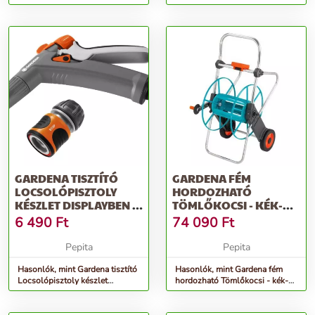
Tömlőkocsi (2683 utódja) -
8107 utódja - szürke-narancs
szürke
GARDENA TISZTÍTÓ
GARDENA FÉM
LOCSOLÓPISZTOLY
HORDOZHATÓ
KÉSZLET DISPLAYBEN -
TÖMLŐKOCSI - KÉK-
SZÜRKE-NARANCS
SZÜRKE
6 490
Ft
74 090
Ft
Pepita
Pepita
Hasonlók, mint Gardena tisztító
Hasonlók, mint Gardena fém
Locsolópisztoly készlet
hordozható Tömlőkocsi - kék-
displayben - szürke-narancs
szürke