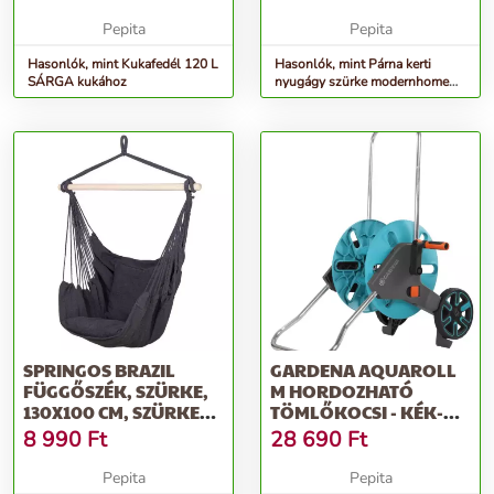
Pepita
Pepita
Hasonlók, mint Kukafedél 120 L
Hasonlók, mint Párna kerti
SÁRGA kukához
nyugágy szürke modernhome
szürke
SPRINGOS BRAZIL
GARDENA AQUAROLL
FÜGGŐSZÉK, SZÜRKE,
M HORDOZHATÓ
130X100 CM, SZÜRKE
TÖMLŐKOCSI - KÉK-
PÁRNÁVAL
SZÜRKE
8 990
Ft
28 690
Ft
Pepita
Pepita