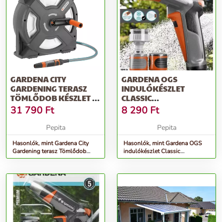
GARDENA CITY
GARDENA OGS
GARDENING TERASZ
INDULÓKÉSZLET
TÖMLŐDOB KÉSZLET -
CLASSIC
SZÜRKE
LOCSOLÓPISZTOLLYAL -
31 790
Ft
8 290
Ft
SZÜRKE-NARANCS
Pepita
Pepita
Hasonlók, mint Gardena City
Hasonlók, mint Gardena OGS
Gardening terasz Tömlődob
indulókészlet Classic
készlet - szürke
Locsolópisztollyal - szürke-
narancs