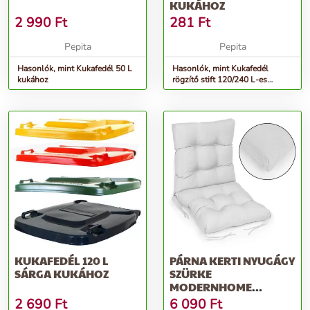
KUKÁHOZ
2 990
Ft
281
Ft
Pepita
Pepita
Hasonlók, mint Kukafedél 50 L
Hasonlók, mint Kukafedél
kukához
rögzítő stift 120/240 L-es
kukához
KUKAFEDÉL 120 L
PÁRNA KERTI NYUGÁGY
SÁRGA KUKÁHOZ
SZÜRKE
MODERNHOME
SZÜRKE
2 690
Ft
6 090
Ft