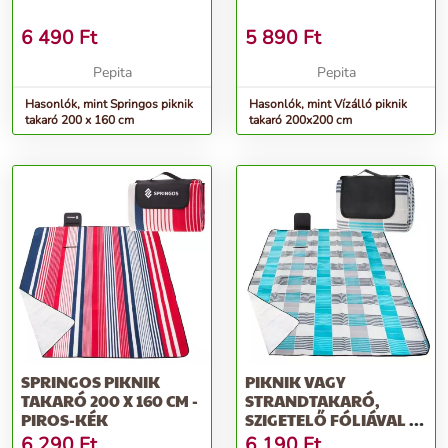
6 490
Ft
5 890
Ft
Pepita
Pepita
Hasonlók, mint Springos piknik
Hasonlók, mint Vízálló piknik
takaró 200 x 160 cm
takaró 200x200 cm
SPRINGOS PIKNIK
PIKNIK VAGY
TAKARÓ 200 X 160 CM -
STRANDTAKARÓ,
PIROS-KÉK
SZIGETELŐ FÓLIÁVAL ÉS
FOGANTYÚVAL, 150X...
6 290
Ft
6 190
Ft