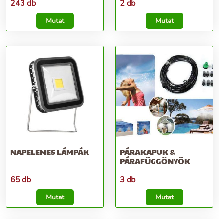
243 db
2 db
Mutat
Mutat
NAPELEMES LÁMPÁK
PÁRAKAPUK &
PÁRAFÜGGÖNYÖK
65 db
3 db
Mutat
Mutat