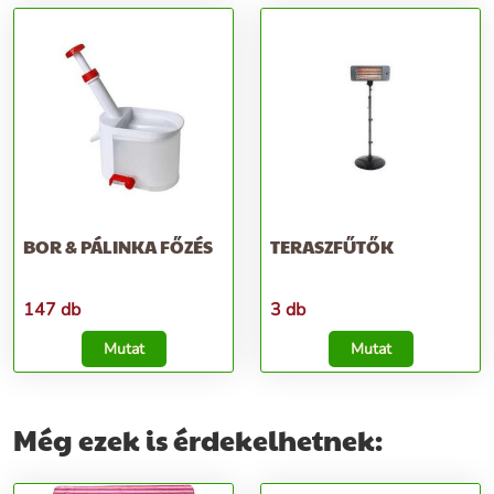
BOR & PÁLINKA FŐZÉS
TERASZFŰTŐK
147 db
3 db
Mutat
Mutat
Még ezek is érdekelhetnek: