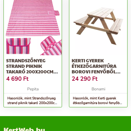
STRANDSZŐNYEG
KERTI GYEREK
STRAND PIKNIK
ÉTKEZŐGARNITÚRA
TAKARÓ 200X200CM
BOROVI FENYŐBŐL
RÓZSASZÍN
PIKNIK - ROJAPLAST
4 690
Ft
24 290
Ft
Pepita
Bonami
Hasonlók, mint Strandszőnyeg
Hasonlók, mint Kerti gyerek
strand piknik takaró 200x200cm
étkezőgarnitúra borovi fenyőből
rózsaszín
Piknik - Rojaplast
KertWeb.hu