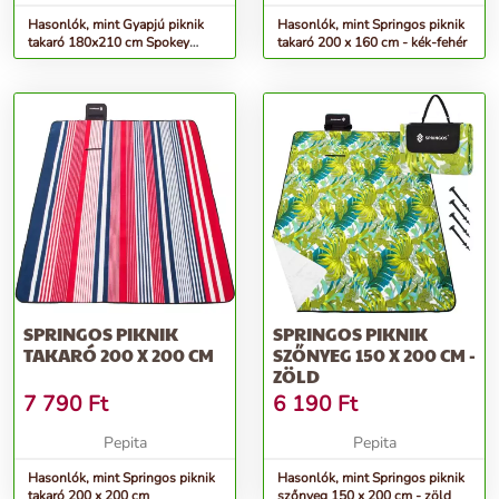
Hasonlók, mint Gyapjú piknik
Hasonlók, mint Springos piknik
takaró 180x210 cm Spokey
takaró 200 x 160 cm - kék-fehér
PICNIC OWL
SPRINGOS PIKNIK
SPRINGOS PIKNIK
TAKARÓ 200 X 200 CM
SZŐNYEG 150 X 200 CM -
ZÖLD
7 790
Ft
6 190
Ft
Pepita
Pepita
Hasonlók, mint Springos piknik
Hasonlók, mint Springos piknik
takaró 200 x 200 cm
szőnyeg 150 x 200 cm - zöld