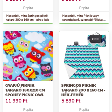
Pepita
Pepita
Hasonlók, mint Springos piknik
Hasonlók, mint Piknik vagy
takaró 200 x 160 cm - piros-kék
strandtakaró, szigetelő fóliával
és fogantyúval, 150x...
GYAPJÚ PIKNIK
SPRINGOS PIKNIK
TAKARÓ 180X210 CM
TAKARÓ 200 X 160 CM -
SPOKEY PICNIC OWL
KÉK-FEHÉR
11 990
Ft
5 890
Ft
Pepita
Pepita