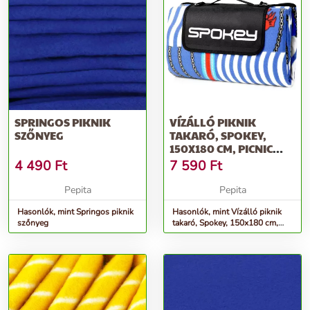
SPRINGOS PIKNIK
VÍZÁLLÓ PIKNIK
SZŐNYEG
TAKARÓ, SPOKEY,
150X180 CM, PICNIC
AMBER, ALUMÍNIU...
4 490
Ft
7 590
Ft
Pepita
Pepita
Hasonlók, mint Springos piknik
Hasonlók, mint Vízálló piknik
szőnyeg
takaró, Spokey, 150x180 cm,
Picnic Amber, alumíniu...