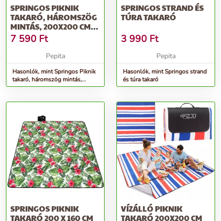
SPRINGOS PIKNIK
SPRINGOS STRAND ÉS
TAKARÓ, HÁROMSZÖG
TÚRA TAKARÓ
MINTÁS, 200X200 CM-
ES PIKNIK PLÉD
7 590
Ft
3 990
Ft
Pepita
Pepita
Hasonlók, mint Springos Piknik
Hasonlók, mint Springos strand
takaró, háromszög mintás,
és túra takaró
200x200 cm-es piknik pléd
SPRINGOS PIKNIK
VÍZÁLLÓ PIKNIK
TAKARÓ 200 X 160 CM
TAKARÓ 200X200 CM