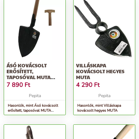
ÁSÓ KOVÁCSOLT
VILLÁSKAPA
ERŐSÍTETT,
KOVÁCSOLT HEGYES
TAPOSÓVAL MUTA
MUTA
&QUOT;T&QUOT;
7 890
Ft
4 290
Ft
NYÉLLEL
Pepita
Pepita
Hasonlók, mint Ásó kovácsolt
Hasonlók, mint Villáskapa
erősített, taposóval MUTA
kovácsolt hegyes MUTA
&quot;T&quot; nyéllel