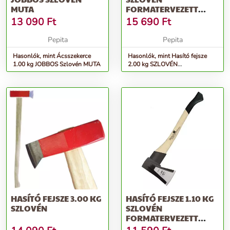
MUTA
FORMATERVEZETT
NYÉLLEL
13 090
Ft
15 690
Ft
Pepita
Pepita
Hasonlók, mint Ácsszekerce
Hasonlók, mint Hasító fejsze
1.00 kg JOBBOS Szlovén MUTA
2.00 kg SZLOVÉN
formatervezett nyéllel
HASÍTÓ FEJSZE 3.00 KG
HASÍTÓ FEJSZE 1.10 KG
SZLOVÉN
SZLOVÉN
FORMATERVEZETT
NYÉLLEL