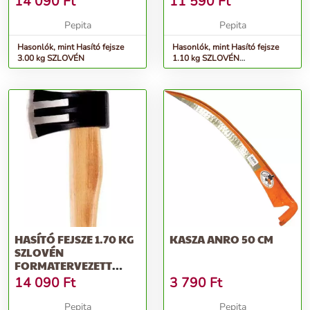
14 090
Ft
11 590
Ft
Pepita
Pepita
Hasonlók, mint Hasító fejsze
Hasonlók, mint Hasító fejsze
3.00 kg SZLOVÉN
1.10 kg SZLOVÉN
formatervezett nyéllel
HASÍTÓ FEJSZE 1.70 KG
KASZA ANRO 50 CM
SZLOVÉN
FORMATERVEZETT
NYÉLLEL
14 090
Ft
3 790
Ft
Pepita
Pepita