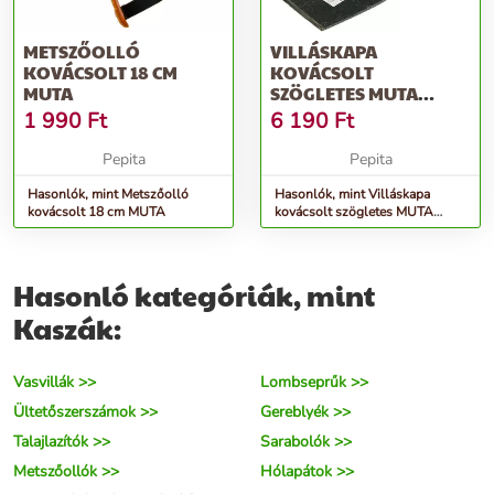
METSZŐOLLÓ
VILLÁSKAPA
KOVÁCSOLT 18 CM
KOVÁCSOLT
MUTA
SZÖGLETES MUTA
NYELEZETT
1 990
Ft
6 190
Ft
Pepita
Pepita
Hasonlók, mint Metszőolló
Hasonlók, mint Villáskapa
kovácsolt 18 cm MUTA
kovácsolt szögletes MUTA
NYELEZETT
Hasonló kategóriák, mint
Kaszák:
Vasvillák >>
Lombseprűk >>
Ültetőszerszámok >>
Gereblyék >>
Talajlazítók >>
Sarabolók >>
Metszőollók >>
Hólapátok >>