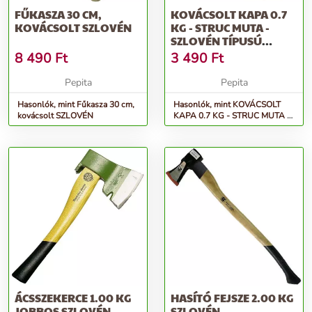
FŰKASZA 30 CM,
KOVÁCSOLT KAPA 0.7
KOVÁCSOLT SZLOVÉN
KG - STRUC MUTA -
SZLOVÉN TÍPUSÚ
MEGERŐSÍTETT...
8 490
Ft
3 490
Ft
Pepita
Pepita
Hasonlók, mint Fűkasza 30 cm,
Hasonlók, mint KOVÁCSOLT
kovácsolt SZLOVÉN
KAPA 0.7 KG - STRUC MUTA -
Szlovén típusú megerősített...
ÁCSSZEKERCE 1.00 KG
HASÍTÓ FEJSZE 2.00 KG
JOBBOS SZLOVÉN
SZLOVÉN