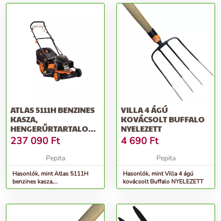
ATLAS 5111H BENZINES
VILLA 4 ÁGÚ
KASZA,
KOVÁCSOLT BUFFALO
HENGERŰRTARTALOM
NYELEZETT
166 CM3,
237 090
Ft
4 690
Ft
MUNKASZÉLES...
Pepita
Pepita
Hasonlók, mint Atlas 5111H
Hasonlók, mint Villa 4 ágú
benzines kasza,
kovácsolt Buffalo NYELEZETT
hengerűrtartalom 166 cm3,
munkaszéles...