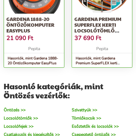
GARDENA 1888-20
GARDENA PREMIUM
ÖNTÖZŐKOMPUTER
SUPERFLEX KERTI
EASYPLUS
LOCSOLÓTÖMLŐ
3/4&QUOT; 25 M
21 090
Ft
37 690
Ft
Pepita
Pepita
Hasonlók, mint Gardena 1888-
Hasonlók, mint Gardena
20 Öntözőkomputer EasyPlus
Premium SuperFLEX kerti
Locsolótömlő 3/4&quot; 25 M
Hasonló kategóriák, mint
Öntözés vezérlők:
Öntözés >>
Szivattyúk >>
Locsolótömlők >>
Tömlőkocsik >>
Locsolófejek >>
Esőztetők és locsolók >>
Csatlakozók és kiegészítők >>
Csepegtető öntözők >>