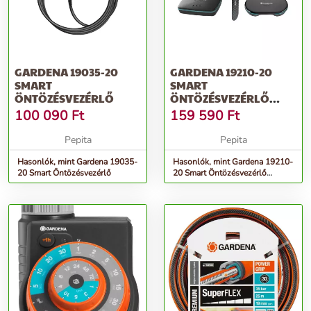
GARDENA 19035-20
GARDENA 19210-20
SMART
SMART
ÖNTÖZÉSVEZÉRLŐ
ÖNTÖZÉSVEZÉRLŐ
ÉRZÉKELŐ KÉSZLET
100 090
Ft
159 590
Ft
Pepita
Pepita
Hasonlók, mint Gardena 19035-
Hasonlók, mint Gardena 19210-
20 Smart Öntözésvezérlő
20 Smart Öntözésvezérlő
érzékelő készlet