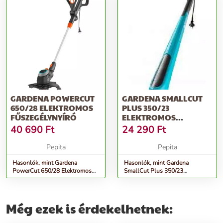
GARDENA POWERCUT
GARDENA SMALLCUT
650/28 ELEKTROMOS
PLUS 350/23
FŰSZEGÉLYNYÍRÓ
ELEKTROMOS
FŰSZEGÉLYNYÍRÓ
40 690
Ft
24 290
Ft
Pepita
Pepita
Hasonlók, mint Gardena
Hasonlók, mint Gardena
PowerCut 650/28 Elektromos
SmallCut Plus 350/23
fűszegélynyíró
Elektromos fűszegélynyíró
Még ezek is érdekelhetnek: