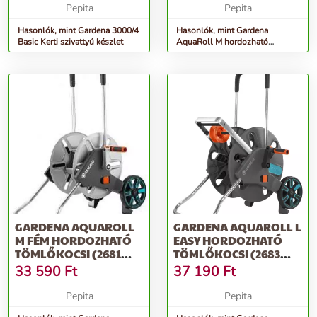
Pepita
Pepita
Hasonlók, mint Gardena 3000/4
Hasonlók, mint Gardena
Basic Kerti szivattyú készlet
AquaRoll M hordozható
Tömlőkocsi - kék-szürke
GARDENA AQUAROLL
GARDENA AQUAROLL L
M FÉM HORDOZHATÓ
EASY HORDOZHATÓ
TÖMLŐKOCSI (2681
TÖMLŐKOCSI (2683
UTÓDJA) - EZÜST
UTÓDJA) - SZÜRKE
33 590
Ft
37 190
Ft
Pepita
Pepita