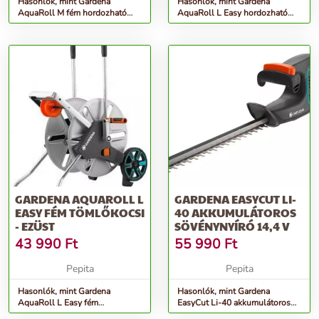
Hasonlók, mint Gardena
Hasonlók, mint Gardena
AquaRoll M fém hordozható
AquaRoll L Easy hordozható
Tömlőkocsi (2681 utódja) -
Tömlőkocsi (2683 utódja) -
ezüst
szürke
GARDENA AQUAROLL L
GARDENA EASYCUT LI-
EASY FÉM TÖMLŐKOCSI
40 AKKUMULÁTOROS
- EZÜST
SÖVÉNYNYÍRÓ 14,4 V
43 990
Ft
55 990
Ft
Pepita
Pepita
Hasonlók, mint Gardena
Hasonlók, mint Gardena
AquaRoll L Easy fém
EasyCut Li-40 akkumulátoros
Tömlőkocsi - ezüst
Sövénynyíró 14,4 V