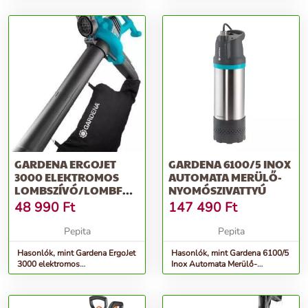
GARDENA ERGOJET
GARDENA 6100/5 INOX
3000 ELEKTROMOS
AUTOMATA MERÜLŐ-
LOMBSZÍVÓ/LOMBFÚJÓ
NYOMÓSZIVATTYÚ
3000 W, FEKETE-KÉK
48 990
Ft
147 490
Ft
Pepita
Pepita
Hasonlók, mint Gardena ErgoJet
Hasonlók, mint Gardena 6100/5
3000 elektromos
Inox Automata Merülő-
Lombszívó/lombfújó 3000 W,
nyomószivattyú
Fekete-kék