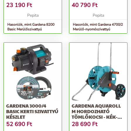
23 190
Ft
40 790
Ft
Pepita
Pepita
Hasonlók, mint Gardena 8200
Hasonlók, mint Gardena 4700/2
Basic Merülőszivattyú
Merülő-nyomószivattyú
GARDENA 3000/4
GARDENA AQUAROLL
BASIC KERTI SZIVATTYÚ
M HORDOZHATÓ
KÉSZLET
TÖMLŐKOCSI - KÉK-
SZÜRKE
52 690
Ft
28 690
Ft