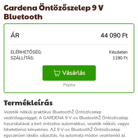
Gardena Öntözőszelep 9 V
Bluetooth
ÁR
44 090
Ft
ELÉRHETŐSÉG:
Készleten
SZÁLLÍTÁS:
1190 Ft
Vásárlás
Pepita
Termékleírás
Vezeték nélküli praktikus BluetoothŽ Öntözőszelep
vezérlőegységgel; A GARDENA 9 V-os BluetoothŽ Öntözőszelep
használatával a kert öntözése automatikus, vezeték nélküli, vagyis
hihetetlenül kényelmes. AZ 9 V-os BluetoothŽ Öntözőszelep
egyszerűen ideális választás, ha automata módon vezérlenéd az