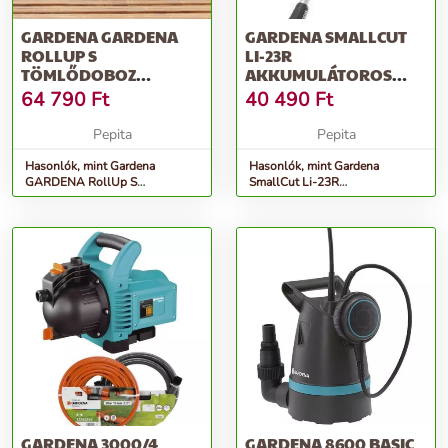
GARDENA GARDENA
GARDENA SMALLCUT
ROLLUP S
LI-23R
TÖMLŐDOBOZ
AKKUMULÁTOROS
TERASZRA
FŰSZEGÉLYNYÍRÓ
64 790
Ft
40 490
Ft
Pepita
Pepita
Hasonlók, mint Gardena
Hasonlók, mint Gardena
GARDENA RollUp S
SmallCut Li-23R
tömlődoboz teraszra
Akkumulátoros fűszegélynyíró
GARDENA 3000/4
GARDENA 8600 BASIC