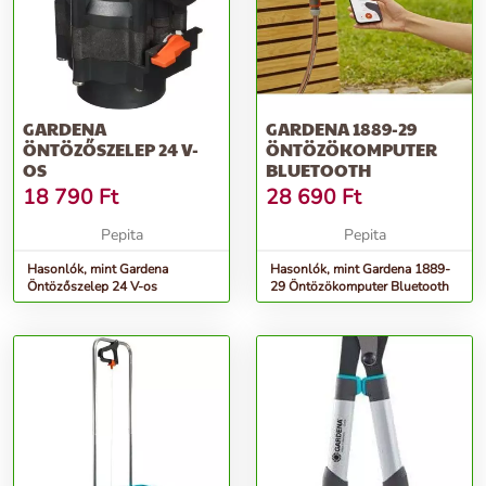
megbízható üzemről gondoskodik legalább egy szezonon át, és
biztosítja a teljesen vezetékmentes és az áramellátástól független
üzemet. A szelepgeometria áramlásoptimalizált a legkisebb
nyomásveszteség érdekében. A BluetoothŽ-os vezérlőegység
praktikus LED-ekkel jelzi a BluetoothŽ kapcsolatot, az elem
töltöttségi szintjét és az aktuális öntözési állapotot.
GARDENA
GARDENA 1889-29
ÖNTÖZŐSZELEP 24 V-
ÖNTÖZÖKOMPUTER
OS
BLUETOOTH
További információk>>
18 790
Ft
28 690
Ft
Pepita
Pepita
Hasonlók, mint Gardena
Hasonlók, mint Gardena 1889-
Öntözőszelep 24 V-os
29 Öntözökomputer Bluetooth