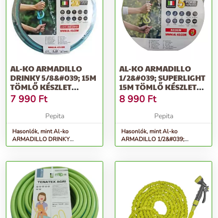
AL-KO ARMADILLO
AL-KO ARMADILLO
DRINKY 5/8&#039; 15M
1/2&#039; SUPERLIGHT
TÖMLŐ KÉSZLET
15M TÖMLŐ KÉSZLET
EREJÉIG
EREJÉIG
7 990
Ft
8 990
Ft
Pepita
Pepita
Hasonlók, mint Al-ko
Hasonlók, mint Al-ko
ARMADILLO DRINKY
ARMADILLO 1/2&#039;
5/8&#039; 15M tömlő készlet
Superlight 15M tömlő készlet
erejéig
erejéig