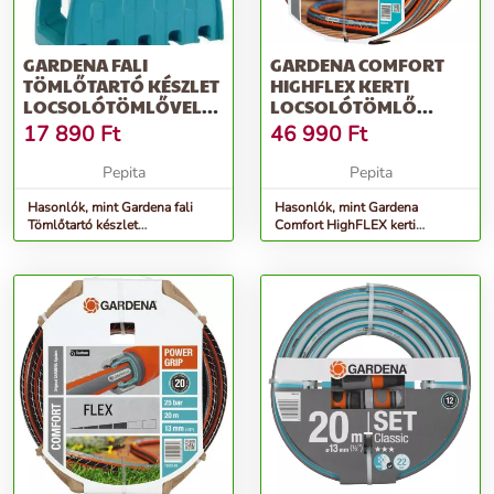
GARDENA FALI
GARDENA COMFORT
TÖMLŐTARTÓ KÉSZLET
HIGHFLEX KERTI
LOCSOLÓTÖMLŐVEL
LOCSOLÓTÖMLŐ
1/2&QUOT; 20 M
3/4&QUOT; 50 M
17 890
Ft
46 990
Ft
Pepita
Pepita
Hasonlók, mint Gardena fali
Hasonlók, mint Gardena
Tömlőtartó készlet
Comfort HighFLEX kerti
locsolótömlővel 1/2&quot; 20
Locsolótömlő 3/4&quot; 50 M
M