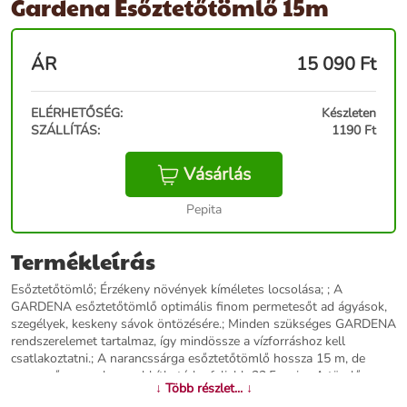
Gardena Esőztetőtömlő 15m
ÁR
15 090
Ft
ELÉRHETŐSÉG:
Készleten
SZÁLLÍTÁS:
1190 Ft
Vásárlás
Pepita
Termékleírás
Esőztetőtömlő; Érzékeny növények kíméletes locsolása; ; A
GARDENA esőztetőtömlő optimális finom permetesőt ad ágyások,
szegélyek, keskeny sávok öntözésére.; Minden szükséges GARDENA
rendszerelemet tartalmaz, így mindössze a vízforráshoz kell
csatlakoztatni.; A narancssárga esőztetőtömlő hossza 15 m, de
egyszerűen meghosszabbítható legfeljebb 22,5 m-ig.; A tömlő
↓ Több részlet... ↓
egyedileg rövidíthető: vágja a kívánt hosszra, és szerelje fel rá a