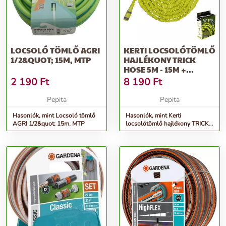
LOCSOLÓ TÖMLŐ AGRI
KERTI LOCSOLÓTÖMLŐ
1/2&QUOT; 15M, MTP
HAJLÉKONY TRICK
HOSE 5M - 15M +
LOCSOLÓPISZTOL...
2 190
Ft
8 190
Ft
Pepita
Pepita
Hasonlók, mint Locsoló tömlő
Hasonlók, mint Kerti
AGRI 1/2&quot; 15m, MTP
locsolótömlő hajlékony TRICK
HOSE 5m - 15m +
locsolópisztol...