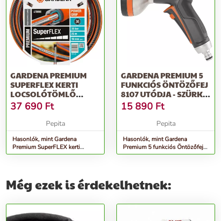
GARDENA PREMIUM
GARDENA PREMIUM 5
SUPERFLEX KERTI
FUNKCIÓS ÖNTÖZŐFEJ
LOCSOLÓTÖMLŐ
8107 UTÓDJA - SZÜRKE-
3/4&QUOT; 25 M
NARANCS
37 690
Ft
15 890
Ft
Pepita
Pepita
Hasonlók, mint Gardena
Hasonlók, mint Gardena
Premium SuperFLEX kerti
Premium 5 funkciós Öntözőfej
Locsolótömlő 3/4&quot; 25 M
8107 utódja - szürke-narancs
Még ezek is érdekelhetnek: