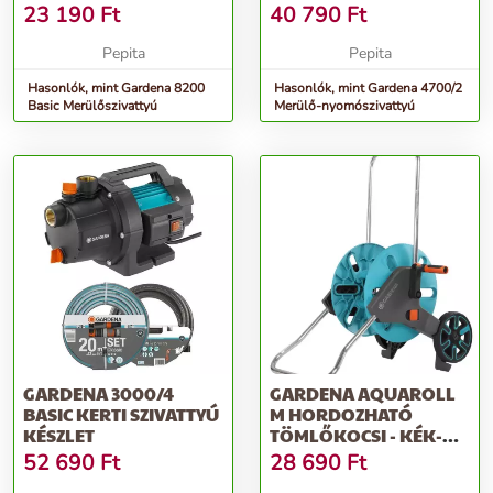
23 190
Ft
40 790
Ft
Pepita
Pepita
Hasonlók, mint Gardena 8200
Hasonlók, mint Gardena 4700/2
Basic Merülőszivattyú
Merülő-nyomószivattyú
GARDENA 3000/4
GARDENA AQUAROLL
BASIC KERTI SZIVATTYÚ
M HORDOZHATÓ
KÉSZLET
TÖMLŐKOCSI - KÉK-
SZÜRKE
52 690
Ft
28 690
Ft