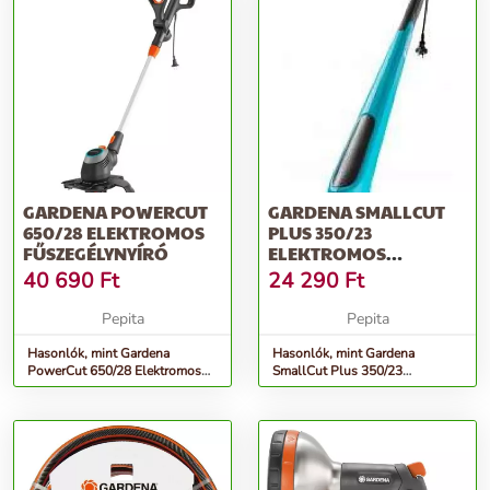
GARDENA POWERCUT
GARDENA SMALLCUT
650/28 ELEKTROMOS
PLUS 350/23
FŰSZEGÉLYNYÍRÓ
ELEKTROMOS
FŰSZEGÉLYNYÍRÓ
40 690
Ft
24 290
Ft
Pepita
Pepita
Hasonlók, mint Gardena
Hasonlók, mint Gardena
PowerCut 650/28 Elektromos
SmallCut Plus 350/23
fűszegélynyíró
Elektromos fűszegélynyíró