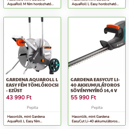
AquaRoll M fém hordozható
AquaRoll L Easy hordozható
Tömlőkocsi (2681 utódja) -
Tömlőkocsi (2683 utódja) -
ezüst
szürke
GARDENA AQUAROLL L
GARDENA EASYCUT LI-
EASY FÉM TÖMLŐKOCSI
40 AKKUMULÁTOROS
- EZÜST
SÖVÉNYNYÍRÓ 14,4 V
43 990
Ft
55 990
Ft
Pepita
Pepita
Hasonlók, mint Gardena
Hasonlók, mint Gardena
AquaRoll L Easy fém
EasyCut Li-40 akkumulátoros
Tömlőkocsi - ezüst
Sövénynyíró 14,4 V