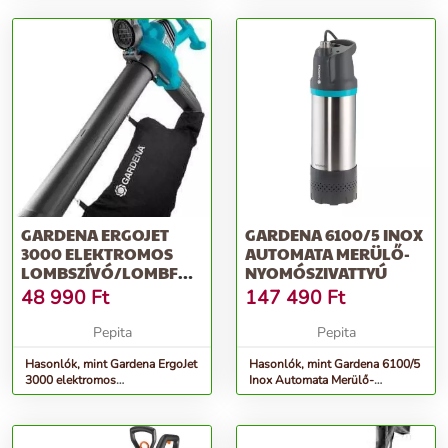
GARDENA ERGOJET
GARDENA 6100/5 INOX
3000 ELEKTROMOS
AUTOMATA MERÜLŐ-
LOMBSZÍVÓ/LOMBFÚJÓ
NYOMÓSZIVATTYÚ
3000 W, FEKETE-KÉK
48 990
Ft
147 490
Ft
Pepita
Pepita
Hasonlók, mint Gardena ErgoJet
Hasonlók, mint Gardena 6100/5
3000 elektromos
Inox Automata Merülő-
Lombszívó/lombfújó 3000 W,
nyomószivattyú
Fekete-kék