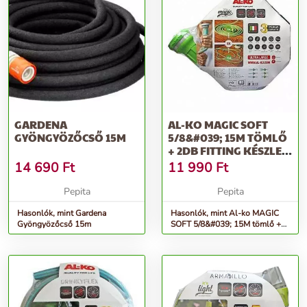
GARDENA
AL-KO MAGIC SOFT
GYÖNGYÖZŐCSŐ 15M
5/8&#039; 15M TÖMLŐ
+ 2DB FITTING KÉSZLET
EREJÉIG
14 690
Ft
11 990
Ft
Pepita
Pepita
Hasonlók, mint Gardena
Hasonlók, mint Al-ko MAGIC
Gyöngyözőcső 15m
SOFT 5/8&#039; 15M tömlő +
2db fitting készlet erejéig