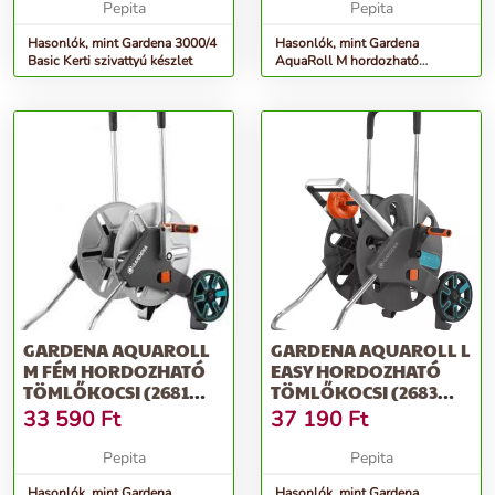
Pepita
Pepita
Hasonlók, mint Gardena 3000/4
Hasonlók, mint Gardena
Basic Kerti szivattyú készlet
AquaRoll M hordozható
Tömlőkocsi - kék-szürke
GARDENA AQUAROLL
GARDENA AQUAROLL L
M FÉM HORDOZHATÓ
EASY HORDOZHATÓ
TÖMLŐKOCSI (2681
TÖMLŐKOCSI (2683
UTÓDJA) - EZÜST
UTÓDJA) - SZÜRKE
33 590
Ft
37 190
Ft
Pepita
Pepita
Hasonlók, mint Gardena
Hasonlók, mint Gardena