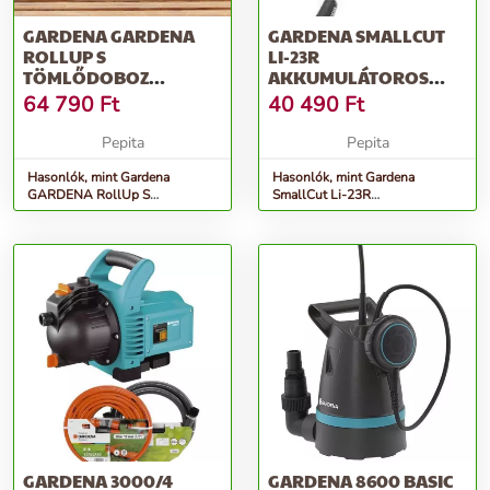
GARDENA GARDENA
GARDENA SMALLCUT
ROLLUP S
LI-23R
TÖMLŐDOBOZ
AKKUMULÁTOROS
TERASZRA
FŰSZEGÉLYNYÍRÓ
64 790
Ft
40 490
Ft
Pepita
Pepita
Hasonlók, mint Gardena
Hasonlók, mint Gardena
GARDENA RollUp S
SmallCut Li-23R
tömlődoboz teraszra
Akkumulátoros fűszegélynyíró
GARDENA 3000/4
GARDENA 8600 BASIC