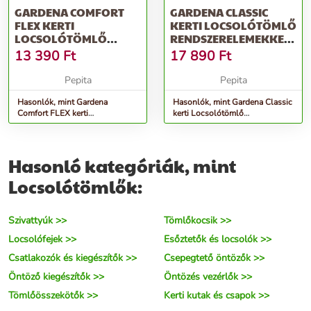
GARDENA COMFORT
GARDENA CLASSIC
FLEX KERTI
KERTI LOCSOLÓTÖMLŐ
LOCSOLÓTÖMLŐ
RENDSZERELEMEKKEL
1/2&QUOT; 20 M
1/2&QUOT; 20 M
13 390
Ft
17 890
Ft
Pepita
Pepita
Hasonlók, mint Gardena
Hasonlók, mint Gardena Classic
Comfort FLEX kerti
kerti Locsolótömlő
Locsolótömlő 1/2&quot; 20 M
rendszerelemekkel 1/2&quot; 20
M
Hasonló kategóriák, mint
Locsolótömlők:
Szivattyúk >>
Tömlőkocsik >>
Locsolófejek >>
Esőztetők és locsolók >>
Csatlakozók és kiegészítők >>
Csepegtető öntözők >>
Öntöző kiegészítők >>
Öntözés vezérlők >>
Tömlőösszekötők >>
Kerti kutak és csapok >>