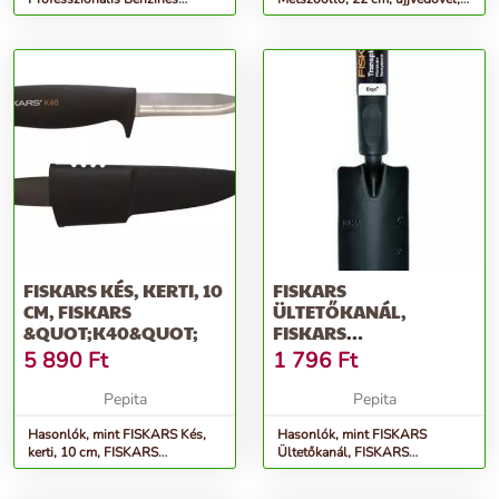
Fűnyíró, 6830 W
FISKARS
FISKARS KÉS, KERTI, 10
FISKARS
CM, FISKARS
ÜLTETŐKANÁL,
&QUOT;K40&QUOT;
FISKARS
&QUOT;ERGO&QUOT;
5 890
Ft
1 796
Ft
Pepita
Pepita
Hasonlók, mint FISKARS Kés,
Hasonlók, mint FISKARS
kerti, 10 cm, FISKARS
Ültetőkanál, FISKARS
&quot;K40&quot;
&quot;Ergo&quot;