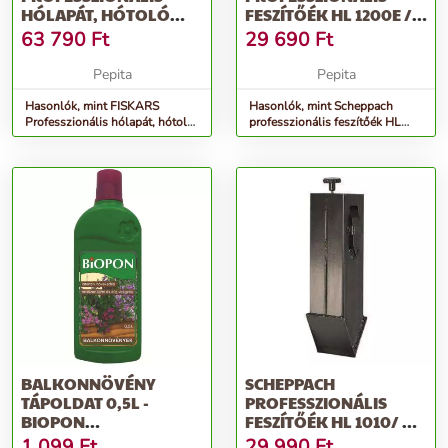
HÓLAPÁT, HÓTOLÓ
FESZÍTŐÉK HL 1200E /
83CM
HL 1010 / HL 1100...
63 790
Ft
29 690
Ft
Pepita
Pepita
Hasonlók, mint FISKARS
Hasonlók, mint Scheppach
Professzionális hólapát, hótoló
professzionális feszítőék HL
83cm
1200e / HL 1010 / HL 1100...
BALKONNÖVÉNY
SCHEPPACH
TÁPOLDAT 0,5L -
PROFESSZIONÁLIS
BIOPON
FESZÍTŐÉK HL 1010/ HL
PROFESSZIONÁLIS
1100 / HL 1200
1 099
Ft
29 990
Ft