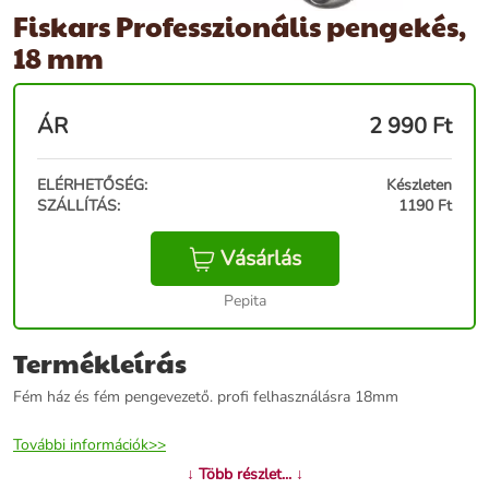
Fiskars Professzionális pengekés,
18 mm
ÁR
2 990
Ft
ELÉRHETŐSÉG:
Készleten
SZÁLLÍTÁS:
1190 Ft
Vásárlás
Pepita
Termékleírás
Fém ház és fém pengevezető. profi felhasználásra 18mm
További információk>>
↓ Több részlet... ↓