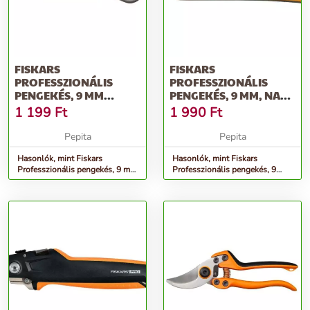
FISKARS
FISKARS
PROFESSZIONÁLIS
PROFESSZIONÁLIS
PENGEKÉS, 9 MM
PENGEKÉS, 9 MM, NAGY
KÉSZLET EREJÉIG
TEHERBÍRÁSÚ KÉSZLET
1 199
Ft
1 990
Ft
EREJÉIG
Pepita
Pepita
Hasonlók, mint Fiskars
Hasonlók, mint Fiskars
Professzionális pengekés, 9 mm
Professzionális pengekés, 9
készlet erejéig
mm, nagy teherbírású készlet
erejéig