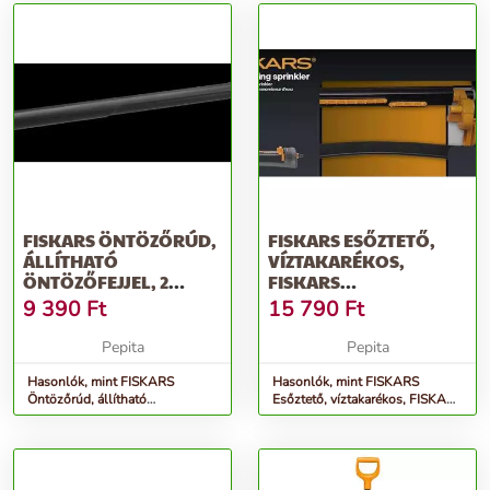
FISKARS ÖNTÖZŐRÚD,
FISKARS ESŐZTETŐ,
ÁLLÍTHATÓ
VÍZTAKARÉKOS,
ÖNTÖZŐFEJJEL, 2
FISKARS
FUNKCIÓVAL,
&QUOT;COMFORT&QUOT;
9 390
Ft
15 790
Ft
FISKARS...
Pepita
Pepita
Hasonlók, mint FISKARS
Hasonlók, mint FISKARS
Öntözőrúd, állítható
Esőztető, víztakarékos, FISKARS
öntözőfejjel, 2 funkcióval,
&quot;Comfort&quot;
FISKARS...