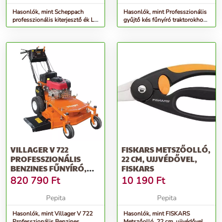
Hasonlók, mint Scheppach
Hasonlók, mint Professzionális
professzionális kiterjesztő ék LF
gyűjtő kés fűnyíró traktorokhoz
100 / HL 1200 / HL 1500-hoz
Riwall PRO, 46 cm...
VILLAGER V 722
FISKARS METSZŐOLLÓ,
PROFESSZIONÁLIS
22 CM, UJJVÉDŐVEL,
BENZINES FŰNYÍRÓ,
FISKARS
6830 W
820 790
Ft
10 190
Ft
Pepita
Pepita
Hasonlók, mint Villager V 722
Hasonlók, mint FISKARS
Professzionális Benzines
Metszőolló, 22 cm, ujjvédővel,