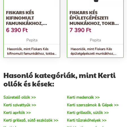
FISKARS KÉS
FISKARS KÉS
KIFINOMULT
ÉPÜLETGÉPÉSZETI
FAMUNKÁKHOZ,
MUNKÁKHOZ, TOKBA
TOKBA ÉPÍTETT
ÉPÍTETT ÉLEZŐVEL
6 390
Ft
7 390
Ft
ÉLEZŐVEL
Pepita
Pepita
Hasonlók, mint Fiskars Kés
Hasonlók, mint Fiskars Kés
kifinomult famunkákhoz, tokba
épületgépészeti munkákhoz,
épített élezővel
tokba épített élezővel
Hasonló kategóriák, mint Kerti
ollók és kések:
Szüretelő ollók >>
Kerti medencék >>
Kerti szivattyúk >>
Kerti szerszámok & Gépek >>
Kerti aprítók >>
Kerti grillezők, sütők >>
Kerti grillező, sütő eszközök >>
Kerti tűzrakóhelyek >>