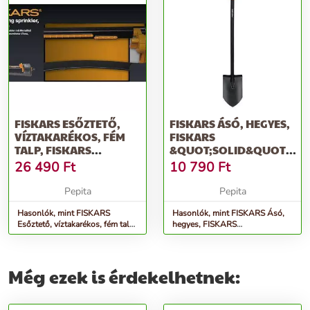
FISKARS ESŐZTETŐ,
FISKARS ÁSÓ, HEGYES,
VÍZTAKARÉKOS, FÉM
FISKARS
TALP, FISKARS
&QUOT;SOLID&QUOT;,
&QUOT;COMFORT&QUOT;
FEKETE
26 490
Ft
10 790
Ft
Pepita
Pepita
Hasonlók, mint FISKARS
Hasonlók, mint FISKARS Ásó,
Esőztető, víztakarékos, fém talp,
hegyes, FISKARS
FISKARS &quot;Comfort&quot;
&quot;Solid&quot;, fekete
Még ezek is érdekelhetnek: