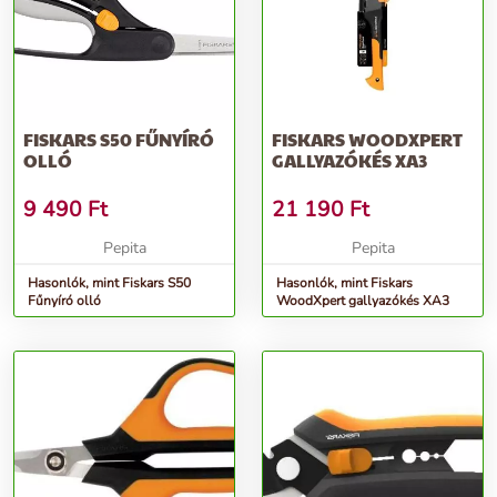
FISKARS S50 FŰNYÍRÓ
FISKARS WOODXPERT
OLLÓ
GALLYAZÓKÉS XA3
9 490
Ft
21 190
Ft
Pepita
Pepita
Hasonlók, mint Fiskars S50
Hasonlók, mint Fiskars
Fűnyíró olló
WoodXpert gallyazókés XA3