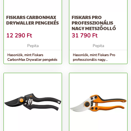
FISKARS CARBONMAX
FISKARS PRO
DRYWALLER PENGEKÉS
PROFESSZIONÁLIS
NAGY METSZŐOLLÓ
12 290
Ft
31 790
Ft
Pepita
Pepita
Hasonlók, mint Fiskars
Hasonlók, mint Fiskars Pro
CarbonMax Drywaller pengekés
professzionális nagy
Metszőolló