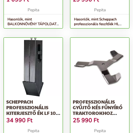
ÁSVÁNYI MŰTRÁ...
Pepita
Pepita
Hasonlók, mint
Hasonlók, mint Scheppach
BALKONNÖVÉNY TÁPOLDAT
professzionális feszítőék HL
0,5L - BIOPON professzionális
1010/ HL 1100 / HL 1200
ásványi műtrá...
SCHEPPACH
PROFESSZIONÁLIS
PROFESSZIONÁLIS
GYŰJTŐ KÉS FŰNYÍRÓ
KITERJESZTŐ ÉK LF 100
TRAKTOROKHOZ
/ HL 1200 / HL 1500-
RIWALL PRO, 46 CM...
34 990
Ft
25 990
Ft
HOZ
Pepita
Pepita