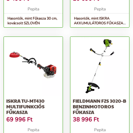
Pepita
Pepita
Hasonlók, mint Fűkasza 30 cm,
Hasonlók, mint ISKRA
kovácsolt SZLOVÉN
AKKUMULÁTOROS FŰKASZA
IX-GT36
ISKRA TU-MT430
FIELDMANN FZS 3020-B
MULTIFUNKCIÓS
BENZINMOTOROS
FŰKASZA
FŰKASZA
69 996
Ft
38 996
Ft
Pepita
Pepita