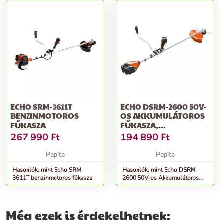
ECHO SRM-3611T
ECHO DSRM-2600 50V-
BENZINMOTOROS
OS AKKUMULÁTOROS
FŰKASZA
FŰKASZA,
AKKUMULÁTOR
267 990
Ft
194 890
Ft
NÉLKÜL
Pepita
Pepita
Hasonlók, mint Echo SRM-
Hasonlók, mint Echo DSRM-
3611T benzinmotoros fűkasza
2600 50V-os Akkumulátoros
Fűkasza, Akkumulátor nélkül
Még ezek is érdekelhetnek: