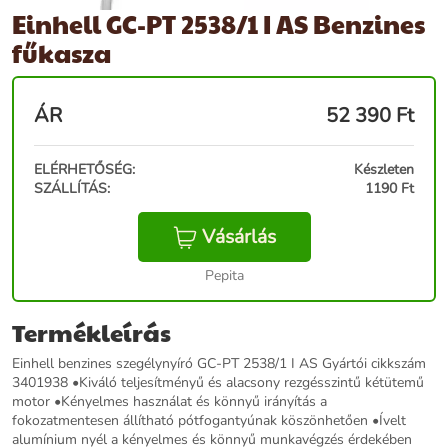
Einhell GC-PT 2538/1 I AS Benzines
fűkasza
ÁR
52 390
Ft
ELÉRHETŐSÉG:
Készleten
SZÁLLÍTÁS:
1190 Ft
Vásárlás
Pepita
Termékleírás
Einhell benzines szegélynyíró GC-PT 2538/1 I AS Gyártói cikkszám
3401938 •Kiváló teljesítményű és alacsony rezgésszintű kétütemű
motor •Kényelmes használat és könnyű irányítás a
fokozatmentesen állítható pótfogantyúnak köszönhetően •Ívelt
alumínium nyél a kényelmes és könnyű munkavégzés érdekében