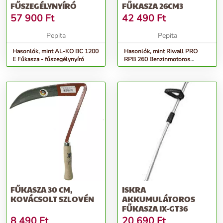
FŰSZEGÉLYNYÍRÓ
FŰKASZA 26CM3
57 900
Ft
42 490
Ft
Pepita
Pepita
Hasonlók, mint AL-KO BC 1200
Hasonlók, mint Riwall PRO
E Fűkasza - fűszegélynyíró
RPB 260 Benzinmotoros
Fűkasza 26cm3
FŰKASZA 30 CM,
ISKRA
KOVÁCSOLT SZLOVÉN
AKKUMULÁTOROS
FŰKASZA IX-GT36
8 490
Ft
20 690
Ft