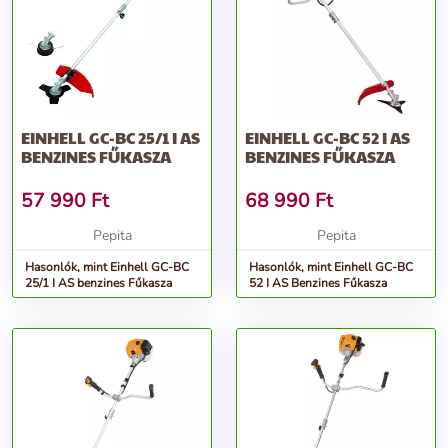
cm3 Teljesítmény 0.6 kW Üzemanyagtartály űrtartalma 0.45 L
Damilfej fordulatszáma 8500 rpm Vágásszélesség dupla damillal
380 mm Damil átmérője2 mm Damil hossza 400 cm Logisztikai
adatok Hosszúság1023 mm Szélesség280 mm Magasság280 mm
Termék súlya5.4 kg
EINHELL GC-BC 25/1 I AS
EINHELL GC-BC 52 I AS
További információk>>
BENZINES FŰKASZA
BENZINES FŰKASZA
57 990
Ft
68 990
Ft
Pepita
Pepita
Hasonlók, mint Einhell GC-BC
Hasonlók, mint Einhell GC-BC
25/1 I AS benzines Fűkasza
52 I AS Benzines Fűkasza