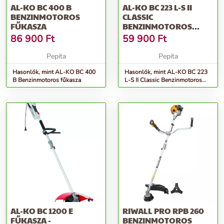
AL-KO BC 400 B
AL-KO BC 223 L-S II
BENZINMOTOROS
CLASSIC
FŰKASZA
BENZINMOTOROS
FŰKASZA
86 900
Ft
59 900
Ft
Pepita
Pepita
Hasonlók, mint AL-KO BC 400
Hasonlók, mint AL-KO BC 223
B Benzinmotoros fűkasza
L-S II Classic Benzinmotoros
fűkasza
AL-KO BC 1200 E
RIWALL PRO RPB 260
FŰKASZA -
BENZINMOTOROS