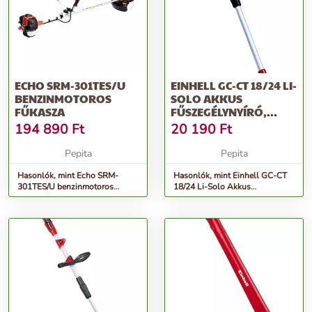
ECHO SRM-301TES/U
EINHELL GC-CT 18/24 LI-
BENZINMOTOROS
SOLO AKKUS
FŰKASZA
FŰSZEGÉLYNYÍRÓ,
24CM, 8500FORD/...
194 890
Ft
20 190
Ft
Pepita
Pepita
Hasonlók, mint Echo SRM-
Hasonlók, mint Einhell GC-CT
301TES/U benzinmotoros
18/24 Li-Solo Akkus
fűkasza
fűszegélynyíró, 24cm,
8500ford/...