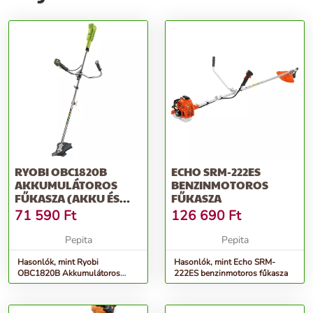
RYOBI OBC1820B
ECHO SRM-222ES
AKKUMULÁTOROS
BENZINMOTOROS
FŰKASZA (AKKU ÉS
FŰKASZA
TÖLTŐ NÉLKÜL)
71 590
Ft
126 690
Ft
Pepita
Pepita
Hasonlók, mint Ryobi
Hasonlók, mint Echo SRM-
OBC1820B Akkumulátoros
222ES benzinmotoros fűkasza
fűkasza (Akku és töltő nélkül)