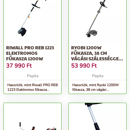
RIWALL PRO REB 1223
RYOBI 1200W
ELEKTROMOS
FŰKASZA, 38 CM
FŰKASZA 1200W
VÁGÁSI SZÁLESSÉGGEL -
RBC1226I
37 990
Ft
53 990
Ft
Pepita
Pepita
Hasonlók, mint Riwall PRO REB
Hasonlók, mint Ryobi 1200W
1223 Elektromos fűkasza
fűkasza, 38 cm vágási
1200W
szálességgel - RBC1226I