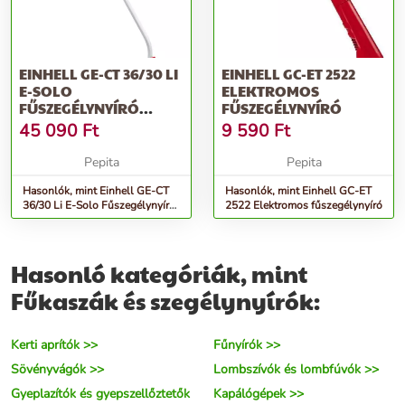
EINHELL GE-CT 36/30 LI
EINHELL GC-ET 2522
E-SOLO
ELEKTROMOS
FŰSZEGÉLYNYÍRÓ
FŰSZEGÉLYNYÍRÓ
(AKKU ÉS TÖLTŐ
45 090
Ft
9 590
Ft
NÉLKÜL)
Pepita
Pepita
Hasonlók, mint Einhell GE-CT
Hasonlók, mint Einhell GC-ET
36/30 Li E-Solo Fűszegélynyíró
2522 Elektromos fűszegélynyíró
(Akku és töltő nélkül)
Hasonló kategóriák, mint
Fűkaszák és szegélynyírók:
Kerti aprítók >>
Fűnyírók >>
Sövényvágók >>
Lombszívók és lombfúvók >>
Gyeplazítók és gyepszellőztetők
Kapálógépek >>