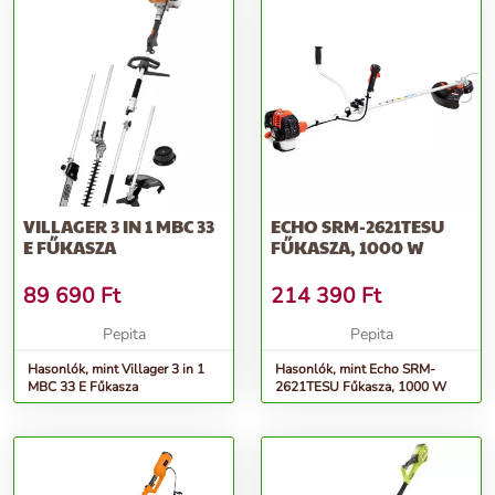
VILLAGER 3 IN 1 MBC 33
ECHO SRM-2621TESU
E FŰKASZA
FŰKASZA, 1000 W
89 690
Ft
214 390
Ft
Pepita
Pepita
Hasonlók, mint Villager 3 in 1
Hasonlók, mint Echo SRM-
MBC 33 E Fűkasza
2621TESU Fűkasza, 1000 W