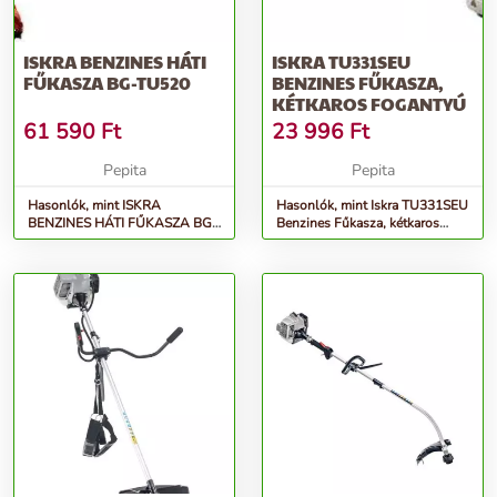
ISKRA BENZINES HÁTI
ISKRA TU331SEU
FŰKASZA BG-TU520
BENZINES FŰKASZA,
KÉTKAROS FOGANTYÚ
61 590
Ft
23 996
Ft
Pepita
Pepita
Hasonlók, mint ISKRA
Hasonlók, mint Iskra TU331SEU
BENZINES HÁTI FŰKASZA BG-
Benzines Fűkasza, kétkaros
TU520
fogantyú