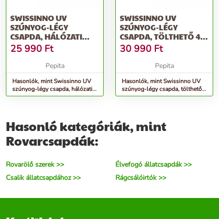
SWISSINNO UV
SWISSINNO UV
SZÚNYOG-LÉGY
SZÚNYOG-LÉGY
CSAPDA, HÁLÓZATI
CSAPDA, TÖLTHETŐ 4
22WATT 2 DB/KARTON
WATT LED 2
25 990
Ft
30 990
Ft
DB/KARTON
Pepita
Pepita
Hasonlók, mint Swissinno UV
Hasonlók, mint Swissinno UV
szúnyog-légy csapda, hálózati
szúnyog-légy csapda, tölthető 4
22watt 2 db/karton
watt LED 2 db/karton
Hasonló kategóriák, mint
Rovarcsapdák:
Rovarölő szerek >>
Élvefogó állatcsapdák >>
Csalik állatcsapdához >>
Rágcsálóirtók >>