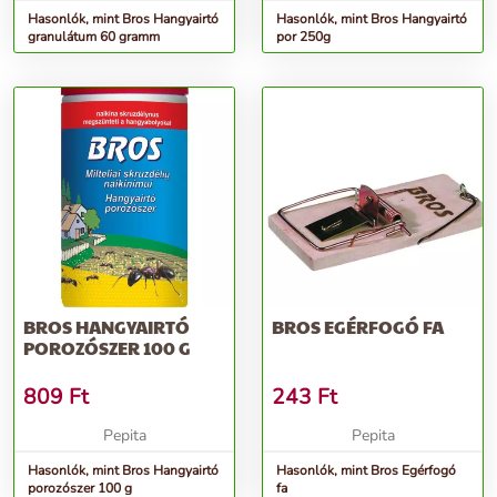
Hasonlók, mint Bros Hangyairtó
Hasonlók, mint Bros Hangyairtó
granulátum 60 gramm
por 250g
BROS HANGYAIRTÓ
BROS EGÉRFOGÓ FA
POROZÓSZER 100 G
809
Ft
243
Ft
Pepita
Pepita
Hasonlók, mint Bros Hangyairtó
Hasonlók, mint Bros Egérfogó
porozószer 100 g
fa