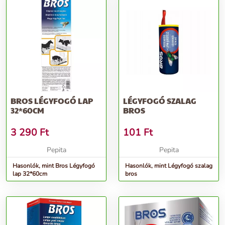
BROS LÉGYFOGÓ LAP
LÉGYFOGÓ SZALAG
32*60CM
BROS
3 290
Ft
101
Ft
Pepita
Pepita
Hasonlók, mint Bros Légyfogó
Hasonlók, mint Légyfogó szalag
lap 32*60cm
bros