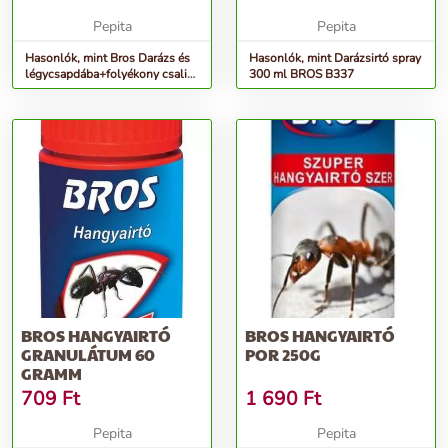
Pepita
Pepita
Hasonlók, mint Bros Darázs és
Hasonlók, mint Darázsirtó spray
légycsapdába+folyékony csali
300 ml BROS B337
200ml
BROS HANGYAIRTÓ
BROS HANGYAIRTÓ
GRANULÁTUM 60
POR 250G
GRAMM
709
Ft
1 690
Ft
Pepita
Pepita