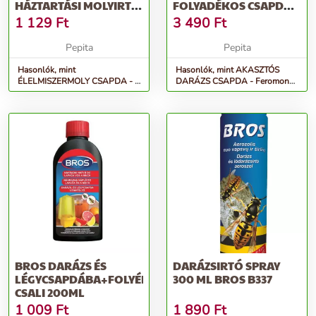
HÁZTARTÁSI MOLYIRTÓ
FOLYADÉKOS CSAPDA
CSAPDA - LE...
DARAZSAK ELLEN...
1 129
Ft
3 490
Ft
Pepita
Pepita
Hasonlók, mint
Hasonlók, mint AKASZTÓS
ÉLELMISZERMOLY CSAPDA - 2
DARÁZS CSAPDA - Feromon
darabos háztartási molyirtó
folyadékos csapda darazsak
csapda - Le...
ellen...
BROS DARÁZS ÉS
DARÁZSIRTÓ SPRAY
LÉGYCSAPDÁBA+FOLYÉKONY
300 ML BROS B337
CSALI 200ML
1 009
Ft
1 890
Ft