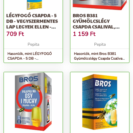
LÉGYFOGÓ CSAPDA - 5
BROS B381
DB - VEGYSZERMENTES
GYÜMÖLCSLÉGY
LAP LEGYEK ELLEN -
CSAPDA CSALIVAL,
BROS 106 -
15ML
709
Ft
1 159
Ft
Pepita
Pepita
Hasonlók, mint LÉGYFOGÓ
Hasonlók, mint Bros B381
CSAPDA - 5 DB -
Gyümölcslégy Csapda Csalival,
Vegyszermentes lap legyek
15ml
ellen - BROS 106 -