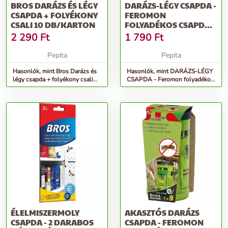
BROS DARÁZS ÉS LÉGY
DARÁZS-LÉGY CSAPDA -
CSAPDA + FOLYÉKONY
FEROMON
CSALI 10 DB/KARTON
FOLYADÉKOS CSAPDA
DARAZSAK ÉS
2 290
Ft
1 790
Ft
LEGYEK...
Pepita
Pepita
Hasonlók, mint Bros Darázs és
Hasonlók, mint DARÁZS-LÉGY
légy csapda + folyékony csali
CSAPDA - Feromon folyadékos
10 db/karton
csapda darazsak és legyek...
ÉLELMISZERMOLY
AKASZTÓS DARÁZS
CSAPDA - 2 DARABOS
CSAPDA - FEROMON