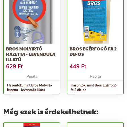
BROS MOLYIRTÓ
BROS EGÉRFOGÓ FA 2
KAZETTA - LEVENDULA
DB-OS
ILLATÚ
629
Ft
449
Ft
Pepita
Pepita
Hasonlók, mint Bros Molyirtó
Hasonlók, mint Bros Egérfogó
kazetta - levendula illatú
fa 2 db-os
Még ezek is érdekelhetnek: