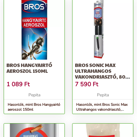
BROS HANGYAIRTÓ
BROS SONIC MAX
AEROSZOL 150ML
ULTRAHANGOS
VAKONDRIASZTÓ, 800-
1000M2 HATÓTERÜLET
1 089
Ft
7 590
Ft
Pepita
Pepita
Hasonlók, mint Bros Hangyairtó
Hasonlók, mint Bros Sonic Max
aeroszol 150ml
Ultrahangos vakondriasztó,
800-1000m2 hatóterület