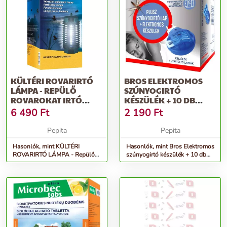
KÜLTÉRI ROVARIRTÓ
BROS ELEKTROMOS
LÁMPA - REPÜLŐ
SZÚNYOGIRTÓ
ROVAROKAT IRTÓ
KÉSZÜLÉK + 10 DB
KÉSZÜLÉK - BROS 445 -
LAPKA / 12
6 490
Ft
2 190
Ft
DB/KARTON
Pepita
Pepita
Hasonlók, mint KÜLTÉRI
Hasonlók, mint Bros Elektromos
ROVARIRTÓ LÁMPA - Repülő
szúnyogirtó készülék + 10 db
rovarokat irtó készülék - BROS
lapka / 12 db/karton
445 -