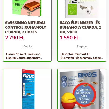
SWISSINNO NATURAL
VACO ÉLELMISZER- ÉS
CONTROL RUHAMOLY
RUHAMOLY CSAPDA, 2
CSAPDA, 2 DB/CS
DB, VACO
2 790
Ft
1 590
Ft
Pepita
Pepita
Hasonlók, mint Swissinno
Hasonlók, mint VACO
Natural Control ruhamoly
Élelmiszer- és ruhamoly csapda,
csapda, 2 db/cs
2 db, VACO