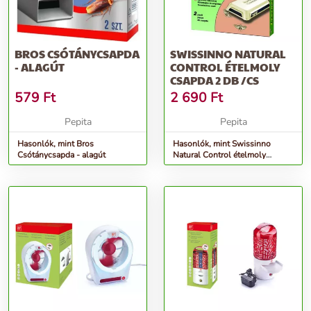
BROS CSÓTÁNYCSAPDA
SWISSINNO NATURAL
- ALAGÚT
CONTROL ÉTELMOLY
CSAPDA 2 DB /CS
579
Ft
2 690
Ft
Pepita
Pepita
Hasonlók, mint Bros
Hasonlók, mint Swissinno
Csótánycsapda - alagút
Natural Control ételmoly
csapda 2 db /cs