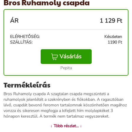
Bros Ruhamoly csapda
ÁR
1 129
Ft
ELÉRHETŐSÉG:
Készleten
SZÁLLÍTÁS:
1190 Ft
Vásárlás
Pepita
Termékleírás
Bros Ruhamoly csapda A szagtalan csapda megszünteti a
ruhamolyok jelenlétét a szekrényben és fiókokban. A ragasztóban
lévő, csapdát bevonó feromon tartalomnak köszönhetően magához
vonzza és sikeresen megfogja a kifejlett hím molylepkéket 3
hónapon keresztül. A termék nem tartalmaz vegyszereket.
↓ Több részlet... ↓
További információk>>