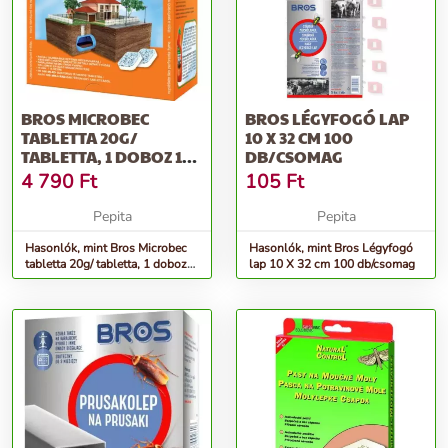
BROS MICROBEC
BROS LÉGYFOGÓ LAP
TABLETTA 20G/
10 X 32 CM 100
TABLETTA, 1 DOBOZ 16
DB/CSOMAG
DB TABLETTÁT
4 790
Ft
105
Ft
TARTALMAZ
Pepita
Pepita
Hasonlók, mint Bros Microbec
Hasonlók, mint Bros Légyfogó
tabletta 20g/ tabletta, 1 doboz
lap 10 X 32 cm 100 db/csomag
16 db tablettát tartalmaz