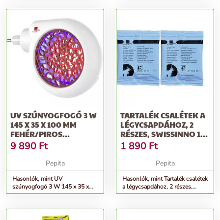
UV SZÚNYOGFOGÓ 3 W
TARTALÉK CSALÉTEK A
145 X 35 X 100 MM
LÉGYCSAPDÁHOZ, 2
FEHÉR/PIROS
RÉSZES, SWISSINNO 1
SWISSINNO PREMIU...
380 001KN
9 890
Ft
1 890
Ft
Pepita
Pepita
Hasonlók, mint UV
Hasonlók, mint Tartalék csalétek
szúnyogfogó 3 W 145 x 35 x
a légycsapdához, 2 részes,
100 mm fehér/piros Swissinno
Swissinno 1 380 001KN
Premiu...