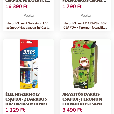
CSAPDA, HÁLÓZATI, 10
FOLYADÉKOS CSAPDA
WATT LED
DARAZSAK ÉS
16 390
Ft
1 790
Ft
LEGYEK...
Pepita
Pepita
Hasonlók, mint Swissinno UV
Hasonlók, mint DARÁZS-LÉGY
szúnyog-légy csapda, hálózati,
CSAPDA - Feromon folyadékos
10 watt LED
csapda darazsak és legyek...
ÉLELMISZERMOLY
AKASZTÓS DARÁZS
CSAPDA - 2 DARABOS
CSAPDA - FEROMON
HÁZTARTÁSI MOLYIRTÓ
FOLYADÉKOS CSAPDA
CSAPDA - LE...
DARAZSAK ELLEN...
1 129
Ft
3 490
Ft