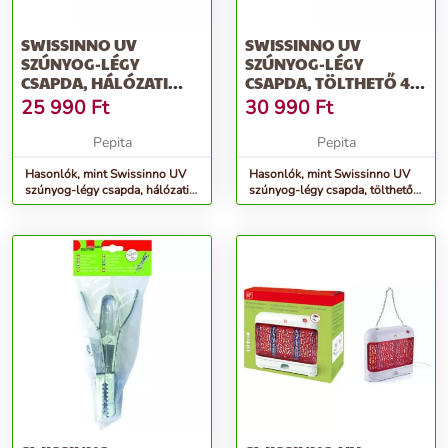
SWISSINNO UV
SWISSINNO UV
SZÚNYOG-LÉGY
SZÚNYOG-LÉGY
CSAPDA, HÁLÓZATI
CSAPDA, TÖLTHETŐ 4
22WATT 2 DB/KARTON
WATT LED 2
25 990
Ft
30 990
Ft
DB/KARTON
Pepita
Pepita
Hasonlók, mint Swissinno UV
Hasonlók, mint Swissinno UV
szúnyog-légy csapda, hálózati
szúnyog-légy csapda, tölthető 4
22watt 2 db/karton
watt LED 2 db/karton