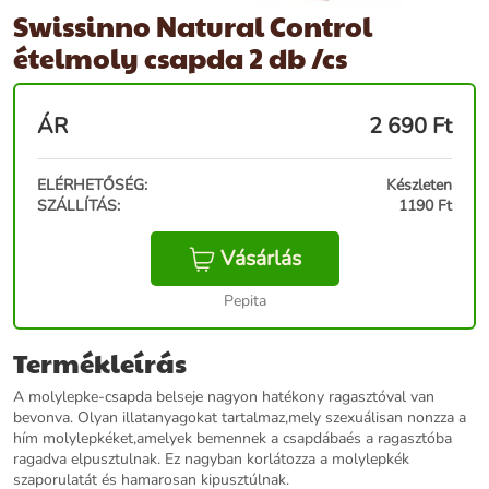
Swissinno Natural Control
ételmoly csapda 2 db /cs
ÁR
2 690
Ft
ELÉRHETŐSÉG:
Készleten
SZÁLLÍTÁS:
1190 Ft
Vásárlás
Pepita
Termékleírás
A molylepke-csapda belseje nagyon hatékony ragasztóval van
bevonva. Olyan illatanyagokat tartalmaz,mely szexuálisan nonzza a
hím molylepkéket,amelyek bemennek a csapdábaés a ragasztóba
ragadva elpusztulnak. Ez nagyban korlátozza a molylepkék
szaporulatát és hamarosan kipusztúlnak.