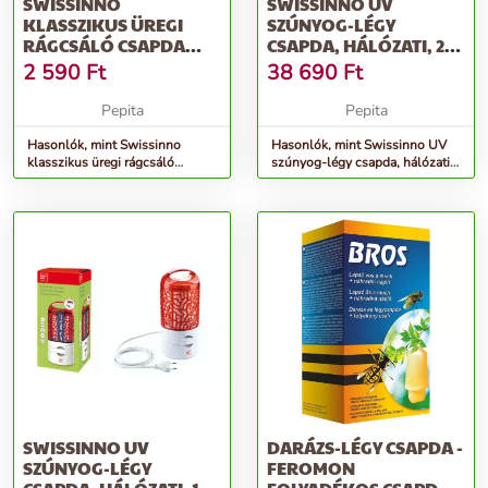
SWISSINNO
SWISSINNO UV
KLASSZIKUS ÜREGI
SZÚNYOG-LÉGY
RÁGCSÁLÓ CSAPDA
CSAPDA, HÁLÓZATI, 24
FÉM
WATT LED
2 590
Ft
38 690
Ft
Pepita
Pepita
Hasonlók, mint Swissinno
Hasonlók, mint Swissinno UV
klasszikus üregi rágcsáló
szúnyog-légy csapda, hálózati,
csapda fém
24 watt LED
SWISSINNO UV
DARÁZS-LÉGY CSAPDA -
SZÚNYOG-LÉGY
FEROMON