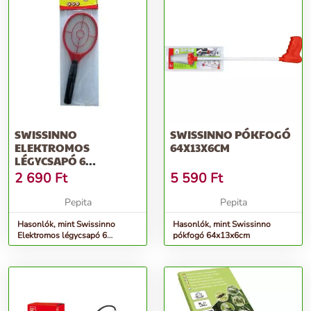
SWISSINNO
SWISSINNO PÓKFOGÓ
ELEKTROMOS
64X13X6CM
LÉGYCSAPÓ 6
DB/KARTON
2 690
Ft
5 590
Ft
Pepita
Pepita
Hasonlók, mint Swissinno
Hasonlók, mint Swissinno
Elektromos légycsapó 6
pókfogó 64x13x6cm
db/karton