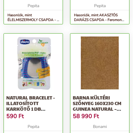
Pepita
Pepita
Hasonlók, mint
Hasonlók, mint AKASZTÓS
ÉLELMISZERMOLY CSAPDA - 2
DARÁZS CSAPDA - Feromon
darabos háztartási molyirtó
folyadékos csapda darazsak
csapda - Le...
ellen...
NATURAL BRACELET -
BARNA KÜLTÉRI
ILLATOSÍTOTT
SZŐNYEG 160X230 CM
KARKÖTŐ 1 DB
GUINEA NATURAL –
CITRONELLÁVAL
UNIVERSAL
590
Ft
58 990
Ft
ILLATO...
Pepita
Bonami