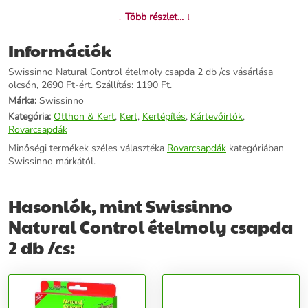
↓ Több részlet... ↓
További információk>>
Információk
Swissinno Natural Control ételmoly csapda 2 db /cs vásárlása
olcsón, 2690 Ft-ért. Szállítás: 1190 Ft.
Márka:
Swissinno
Kategória:
Otthon & Kert
,
Kert
,
Kertépítés
,
Kártevőirtók
,
Rovarcsapdák
Minőségi termékek széles választéka
Rovarcsapdák
kategóriában
Swissinno márkától.
Hasonlók, mint Swissinno
Natural Control ételmoly csapda
2 db /cs: