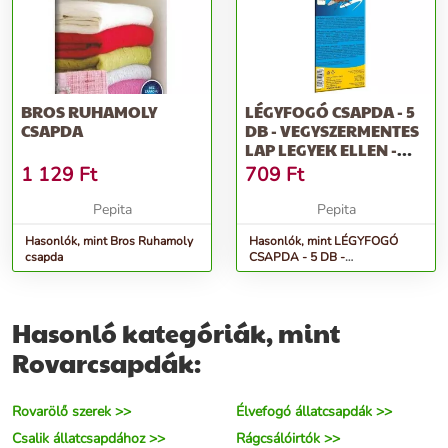
BROS RUHAMOLY
LÉGYFOGÓ CSAPDA - 5
CSAPDA
DB - VEGYSZERMENTES
LAP LEGYEK ELLEN -
BROS 106 -
1 129
Ft
709
Ft
Pepita
Pepita
Hasonlók, mint Bros Ruhamoly
Hasonlók, mint LÉGYFOGÓ
csapda
CSAPDA - 5 DB -
Vegyszermentes lap legyek
ellen - BROS 106 -
Hasonló kategóriák, mint
Rovarcsapdák:
Rovarölő szerek >>
Élvefogó állatcsapdák >>
Csalik állatcsapdához >>
Rágcsálóirtók >>