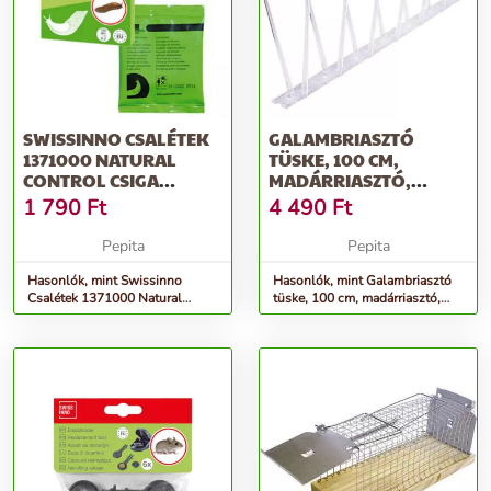
SWISSINNO CSALÉTEK
GALAMBRIASZTÓ
1371000 NATURAL
TÜSKE, 100 CM,
CONTROL CSIGA
MADÁRRIASZTÓ,
CSAPDÁBAN
SWISSINNO NATURAL
1 790
Ft
4 490
Ft
2DB/CSOMAG
CONT...
Pepita
Pepita
Hasonlók, mint Swissinno
Hasonlók, mint Galambriasztó
Csalétek 1371000 Natural
tüske, 100 cm, madárriasztó,
Control Csiga Csapdában
Swissinno Natural Cont...
2db/csomag