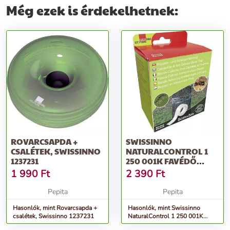
Még ezek is érdekelhetnek:
ROVARCSAPDA +
SWISSINNO
CSALÉTEK, SWISSINNO
NATURALCONTROL 1
1237231
250 001K FAVÉDŐ
ROVARCSAPDA (H X SZ)
1 990
Ft
2 390
Ft
5...
Pepita
Pepita
Hasonlók, mint Rovarcsapda +
Hasonlók, mint Swissinno
csalétek, Swissinno 1237231
NaturalControl 1 250 001K
Favédő rovarcsapda (H x Sz) 5...