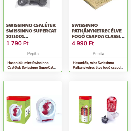
SWISSINNO CSALÉTEK
SWISSINNO
SWISSINNO SUPERCAT
PATKÁNYKETREC ÉLVE
1011001
FOGÓ CSAPDA CLASSIC
EGÉRFOGÓHOZ
ÁLLAT- ÉS KÁRTEV...
1 790
Ft
4 990
Ft
20DB/KARTON
Pepita
Pepita
Hasonlók, mint Swissinno
Hasonlók, mint Swissinno
Csalétek Swissinno SuperCat
Patkányketrec élve fogó csapda
1011001 egérfogóhoz
Classic Állat- és kártev...
20db/karton