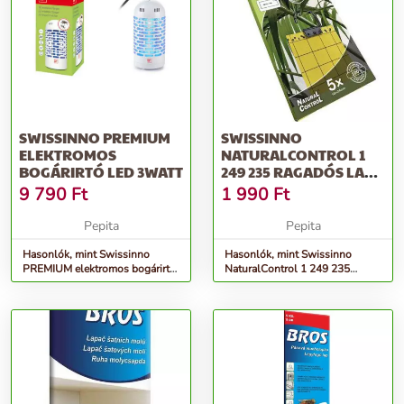
SWISSINNO PREMIUM
SWISSINNO
ELEKTROMOS
NATURALCONTROL 1
BOGÁRIRTÓ LED 3WATT
249 235 RAGADÓS LAP
ROVAROKNAK (H X
9 790
Ft
1 990
Ft
SZ...
Pepita
Pepita
Hasonlók, mint Swissinno
Hasonlók, mint Swissinno
PREMIUM elektromos bogárirtó
NaturalControl 1 249 235
LED 3Watt
Ragadós lap rovaroknak (H x
Sz...