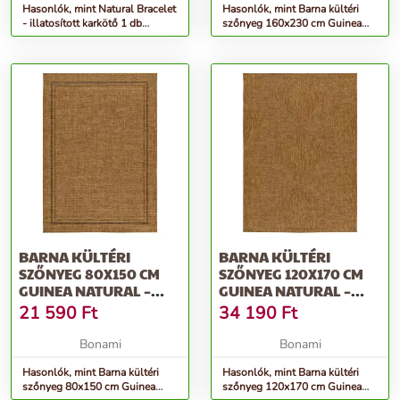
Hasonlók, mint Natural Bracelet
Hasonlók, mint Barna kültéri
- illatosított karkötő 1 db
szőnyeg 160x230 cm Guinea
citronellával illato...
Natural – Universal
BARNA KÜLTÉRI
BARNA KÜLTÉRI
SZŐNYEG 80X150 CM
SZŐNYEG 120X170 CM
GUINEA NATURAL –
GUINEA NATURAL –
UNIVERSAL
UNIVERSAL
21 590
Ft
34 190
Ft
Bonami
Bonami
Hasonlók, mint Barna kültéri
Hasonlók, mint Barna kültéri
szőnyeg 80x150 cm Guinea
szőnyeg 120x170 cm Guinea