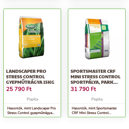
Natural – Universal
Natural – Universal
LANDSCAPER PRO
SPORTSMASTER CRF
STRESS CONTROL
MINI STRESS CONTROL
GYEPMŰTRÁGYA 15KG
SPORTPÁLYA, PARK
MŰTRÁGYA
25 790
Ft
31 790
Ft
Pepita
Pepita
Hasonlók, mint Landscaper Pro
Hasonlók, mint Sportsmaster
Stress Control gyepműtrágya
CRF Mini Stress Control
15kg
Sportpálya, park műtrágya