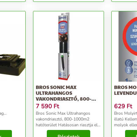
BROS SONIC MAX
BROS MOL
ULTRAHANGOS
LEVENDU
VAKONDRIASZTÓ, 800-
1000M2 HATÓTERÜLET
7 590
Ft
629
Ft
g...
Bros Sonic Max Ultrahangos
Bros Molyir
vakondriasztó, 800-1000m2
illatú Kellemes illatotbiztosít
hatóterület Hatásosan riasztja el a
molyok ellen. Az akasztós ria
vakondokat, mezei egereket, és
szekrényben
más rágcsálókat. Környezetbarát
ruhatárolóba