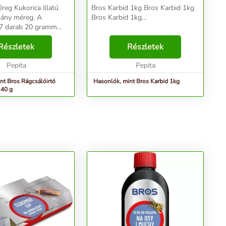
ca illatú
Bros Karbid 1kg Bros Karbid 1kg
kány méreg. A
Bros Karbid 1kg...
 7 darab 20 gramm
e van zacskózva.
gy nem Ön nem
Részletek
Részletek
 mérggel. Kártevő a
véget a zacskót m...
Pepita
Pepita
nt Bros Rágcsálóirtó
Hasonlók, mint Bros Karbid 1kg
140 g