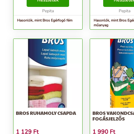
Részletek
Részlete
Pepita
Pepita
Hasonlók, mint Bros Egérfogó fém
Hasonlók, mint Bros Egé
műanyag
BROS RUHAMOLY CSAPDA
BROS VAKONDCS
FOGÁSJELZŐS
1 129
Ft
1 990
Ft