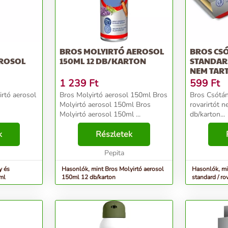
BROS MOLYIRTÓ AEROSOL
BROS CS
EROSOL
150ML 12 DB/KARTON
STANDAR
NEM TART
DB/KAR
1 239
Ft
599
Ft
rtó aerosol
Bros Molyirtó aerosol 150ml Bros
Bros Csótán
Molyirtó aerosol 150ml Bros
rovarirtót 
Molyirtó aerosol 150ml ...
db/karton...
k
Részletek
Pepita
y és
Hasonlók, mint Bros Molyirtó aerosol
Hasonlók, mi
ml
150ml 12 db/karton
standard / ro
db/karton