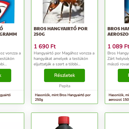
TÓ
BROS HANGYAIRTÓ POR
BROS HA
 GRAMM
250G
AEROSZO
1 690
Ft
1 089
F
Hangyairtó por Magához vonzza a
Bros Hangya
testükön
hangyákat amelyek a testükön
Zárt helyis
bbi
eljuttatják a szert a többi
mászó rovaro
nap alatt
hangyához ezáltal pár nap alatt
Hatásos sze
jd
k
csökken a számuk majd
Részletek
svábbogarak
 Oda kell
fokozatosan eltűnnek. Oda kell
hangya ellen. Speciá
...
szórni ahol a hangyák s...
Pepita
összetételén
gyairtó
Hasonlók, mint Bros Hangyairtó por
Hasonlók, mi
250g
aeroszol 15