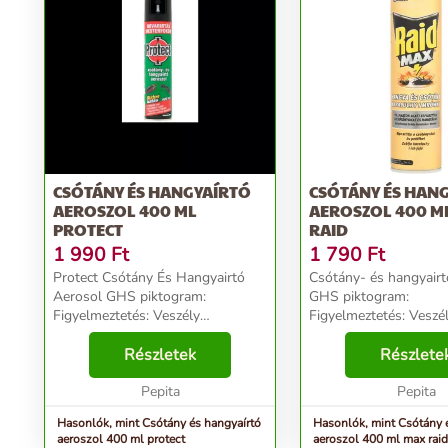
CSÓTÁNY ÉS HANGYAÍRTÓ
CSÓTÁNY ÉS HAN
AEROSZOL 400 ML
AEROSZOL 400 M
PROTECT
RAID
1 990
Ft
1 790
Ft
Protect Csótány És Hangyairtó
Csótány- és hangyairt
Aerosol GHS piktogram:
GHS piktogram:
Figyelmeztetés: Veszély
Figyelmeztetés: Veszé
Figyelmeztető (H) mondatok:
Figyelmeztető (H) mo
H222 Rendkívül tűzveszélyes
Részletek
H222 Rendkívül tűzve
Részlete
aeroszol. H229 Az edényben
aeroszol. H229 Az edényben
túlnyomás uralkodik: hő hatására
Pepita
túlnyomás uralkodik: 
Pepita
...
megre...
Hasonlók, mint Csótány és hangyaírtó
Hasonlók, mint Csótány 
aeroszol 400 ml protect
aeroszol 400 ml max raid