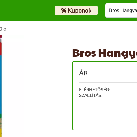
%
Kuponok
0 g
Bros Hangya
ÁR
ELÉRHETŐSÉG:
SZÁLLÍTÁS: