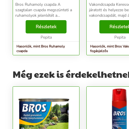
Bros Ruhamoly csapda A
Vakondcsapda Keresse meg a
szagtalan csapda megszünteti a
járatott és helyezze be
ruhamolyok jelenlétét a
vakondcsapdát, majd á
szekrényben és fiókokban. A
le, hogy ne kerüljön f
ragasztóban lévő, csapdát bevonó
Részletek
járatba. Miután belépe
Részlete
feromon tartalomnak
a vakondba, a csőben 
köszönhetően magához vonzza és
Pepita
megakadályozza, hogy 
Pepita
sikeresen...
Hasonlók, mint Bros Ruhamoly
Hasonlók, mint Bros Va
csapda
fogásjelzős
Még ezek is érdekelhetne