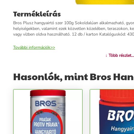
Termékleírás
Bros Plusz hangyairtó szer 100g Sokoldalúan alkalmazható, gyor
helyiségekben, valamint ezek közvetlen közelében, teraszokon, k
vagy vízben oldva használható. 12 db / karton Katalóguskód: 43
További információk>>
↓ Több részlet...
Hasonlók, mint Bros Han