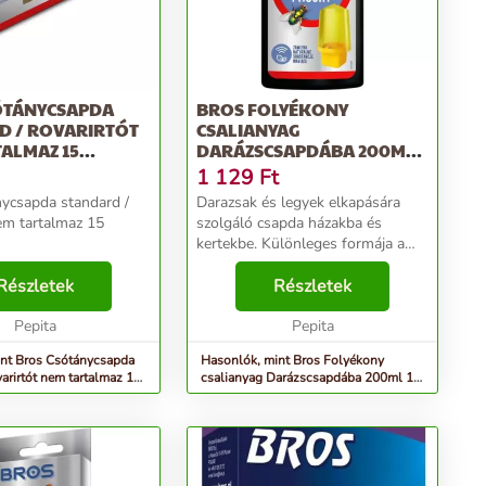
ÓTÁNYCSAPDA
BROS FOLYÉKONY
D / ROVARIRTÓT
CSALIANYAG
ALMAZ 15
DARÁZSCSAPDÁBA 200ML
TON
12 DB/KARTON
1 129
Ft
ycsapda standard /
Darazsak és legyek elkapására
nem tartalmaz 15
szolgáló csapda házakba és
kertekbe. Különleges formája a
csapdába tartja a rovarokat, a
Részletek
benne található természetes
Részletek
illatanyag (kb 4 hétig hatásos)
Pepita
pedig oda vonzza őket...
Pepita
nt Bros Csótánycsapda
Hasonlók, mint Bros Folyékony
varirtót nem tartalmaz 15
csalianyag Darázscsapdába 200ml 12
db/karton