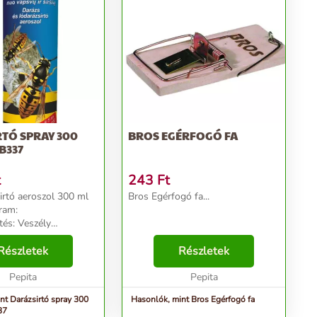
TÓ SPRAY 300
BROS EGÉRFOGÓ FA
B337
t
243
Ft
irtó aeroszol 300 ml
Bros Egérfogó fa...
ram:
tés: Veszély
tő (H) mondatok:
vül tűzveszélyes
Részletek
Részletek
ralkodik: hő hatására
Pepita
Pepita
nt Darázsirtó spray 300
Hasonlók, mint Bros Egérfogó fa
37