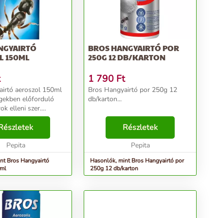
NGYAIRTÓ
BROS HANGYAIRTÓ POR
L 150ML
250G 12 DB/KARTON
t
1 790
Ft
irtó aeroszol 150ml
Bros Hangyairtó por 250g 12
égekben előforduló
db/karton...
k elleni szer.
r csótányok,
, ezüst pikkelyke és
Részletek
Részletek
lis
él fogva a készít...
Pepita
Pepita
nt Bros Hangyairtó
Hasonlók, mint Bros Hangyairtó por
0ml
250g 12 db/karton