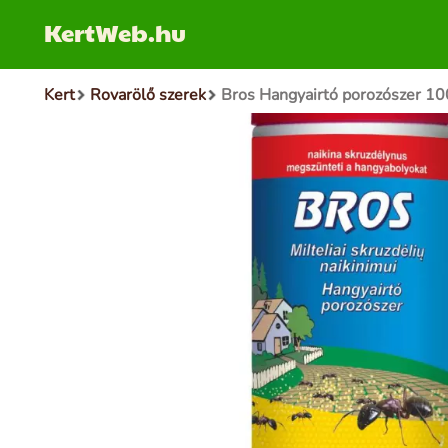
KertWeb.hu
Kert
Rovarölő szerek
Bros Hangyairtó porozószer 10