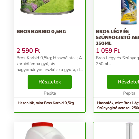
BROS KARBID 0,5KG
BROS LÉGY ÉS
SZÚNYOGIRTÓ A
250ML
2 590
Ft
1 059
Ft
Bros Karbid 0,5kg; Használata: ; A
Bros Légy és Szúnyogi
karbidlámpa gyújtás
250ml...
hagyományos eszköze a gyufa, de
a barlangi nedves ; levegő miatt a
még vízhatlan zacskóban tartott
Részletek
Részlete
gyufával is csak 2-3 alkalommal
lehet a lámpát...
Pepita
Pepita
Hasonlók, mint Bros Karbid 0,5kg
Hasonlók, mint Bros Lég
Szúnyogirtó aerosol 250