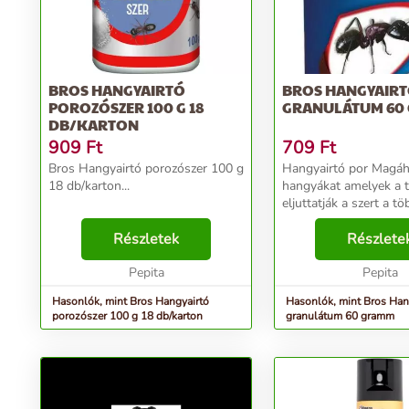
BROS HANGYAIRTÓ
BROS HANGYAIR
POROZÓSZER 100 G 18
GRANULÁTUM 60
DB/KARTON
909
Ft
709
Ft
Bros Hangyairtó porozószer 100 g
Hangyairtó por Magához vonzza a
18 db/karton...
hangyákat amelyek a 
eljuttatják a szert a tö
hangyához ezáltal pár 
Részletek
csökken a számuk ma
Részlete
fokozatosan eltűnnek.
Pepita
szórni ahol a hangyák s
Pepita
Hasonlók, mint Bros Hangyairtó
Hasonlók, mint Bros Han
porozószer 100 g 18 db/karton
granulátum 60 gramm