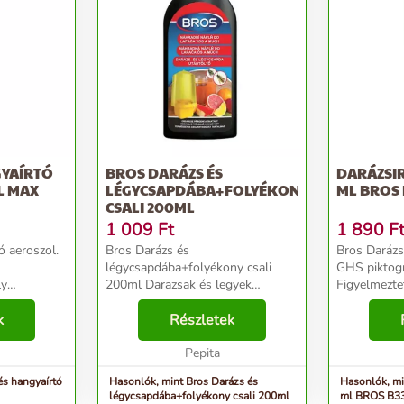
GYAÍRTÓ
BROS DARÁZS ÉS
DARÁZSIR
L MAX
LÉGYCSAPDÁBA+FOLYÉKONY
ML BROS 
CSALI 200ML
1 009
Ft
1 890
F
ó aeroszol.
Bros Darázs és
Bros Darázs
légycsapdába+folyékony csali
GHS piktog
ly
200ml Darazsak és legyek
Figyelmezte
ndatok:
jelenlétét a kertben és a ház körül
Figyelmezte
szélyes
k
nyomon követő csapda folyadék.
Részletek
H222 Rendkí
A folyékony csali feromont és
aeroszol. H229 Az edényben
hő hatására
természetes illatokat tartalmaz,...
Pepita
túlnyomás u
megrep...
és hangyaírtó
Hasonlók, mint Bros Darázs és
Hasonlók, mi
légycsapdába+folyékony csali 200ml
ml BROS B3