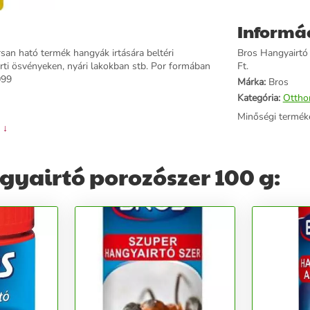
Informá
san ható termék hangyák irtására beltéri
Bros Hangyairtó 
erti ösvényeken, nyári lakokban stb. Por formában
Ft.
099
Márka:
Bros
Kategória:
Ottho
Minőségi termék
 ↓
gyairtó porozószer 100 g: