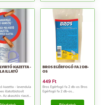
YIRTÓ KAZETTA -
BROS EGÉRFOGÓ FA 2 DB-
LA ILLATÚ
OS
449
Ft
tó kazetta - levendula
Bros Egérfogó fa 2 db-os Bros
Egérfogó fa 2 db-os...
sztót
, fiókban és
n lehet elhelyezni....