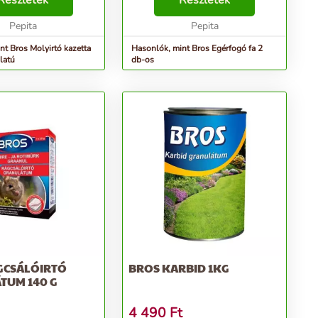
Részletek
Részletek
Pepita
Pepita
nt Bros Molyirtó kazetta
Hasonlók, mint Bros Egérfogó fa 2
llatú
db-os
GCSÁLÓIRTÓ
BROS KARBID 1KG
TUM 140 G
4 490
Ft