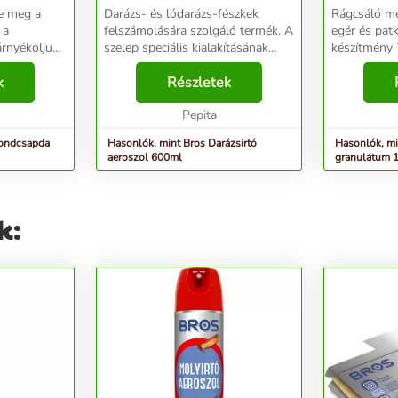
Darázs- és lódarázs-fészkek
Rágcsáló méreg Kukori
 a
felszámolására szolgáló termék. A
egér és pat
rnyékoljuk
szelep speciális kialakításának
készítmény
ény a
köszönhetően a permetezés
kiszerelésb
tt
k
biztonságos távolságból
Részletek
Előnye, ho
lévő retesz
végrehajtható, akár 5 méterről is,
érintkezik a
távoz...
aminek révén csökken ...
Pepita
vonzó illat 
kondcsapda
Hasonlók, mint Bros Darázsirtó
Hasonlók, mi
aeroszol 600ml
granulátum 
k: