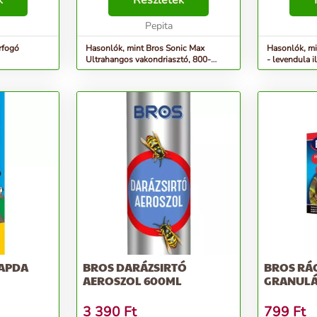
k
Részletek
módon működik, vegyszerek
Pepita
bevetése nélkül. El...
rfogó
Hasonlók, mint Bros Sonic Max
Hasonlók, mi
Ultrahangos vakondriasztó, 800-
- levendula i
1000m2 hatóterület
APDA
BROS DARÁZSIRTÓ
BROS RÁ
AEROSZOL 600ML
GRANULÁ
3 390
Ft
799
Ft