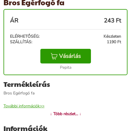
Bros Egérfogó fa
ÁR
243
Ft
ELÉRHETŐSÉG:
Készleten
SZÁLLÍTÁS:
1190 Ft
Vásárlás
Pepita
Termékleírás
Bros Egérfogó fa
További információk>>
↓ Több részlet... ↓
Információk