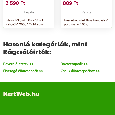
2 590
Ft
809
Ft
Pepita
Pepita
Hasonlók, mint Bros Vitrol
Hasonlók, mint Bros Hangyairtó
csigaölő 250g 12 db/csom
porozószer 100 g
Hasonló kategóriák, mint
Rágcsálóirtók:
Rovarölő szerek >>
Rovarcsapdák >>
Élvefogó állatcsapdák >>
Csalik állatcsapdához >>
KertWeb.hu