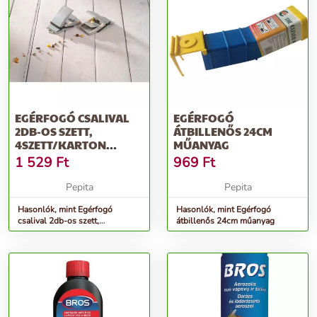
EGÉRFOGÓ CSALIVAL
EGÉRFOGÓ
2DB-OS SZETT,
ÁTBILLENŐS 24CM
4SZETT/KARTON
MŰANYAG
4,5X8X5CM
1 529
Ft
969
Ft
Pepita
Pepita
Hasonlók, mint Egérfogó
Hasonlók, mint Egérfogó
csalival 2db-os szett,
átbillenős 24cm műanyag
4szett/karton 4,5x8x5cm