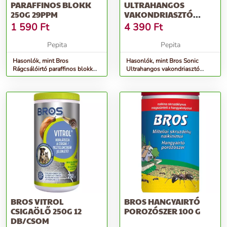
PARAFFINOS BLOKK
ULTRAHANGOS
250G 29PPM
VAKONDRIASZTÓ
600M2 6 DB/KARTON
1 590
Ft
4 390
Ft
Pepita
Pepita
Hasonlók, mint Bros
Hasonlók, mint Bros Sonic
Rágcsálóirtó paraffinos blokk
Ultrahangos vakondriasztó
250g 29ppm
600m2 6 db/karton
BROS VITROL
BROS HANGYAIRTÓ
CSIGAÖLŐ 250G 12
POROZÓSZER 100 G
DB/CSOM