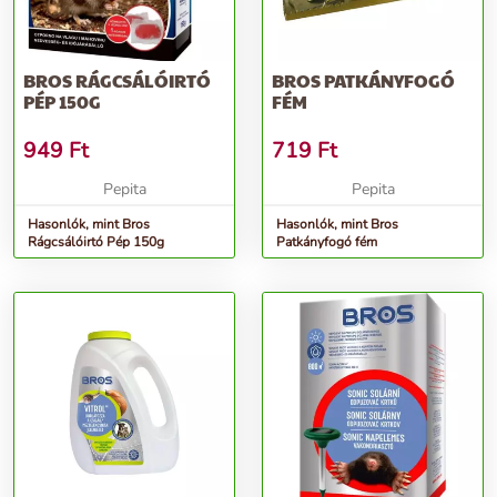
BROS RÁGCSÁLÓIRTÓ
BROS PATKÁNYFOGÓ
PÉP 150G
FÉM
949
Ft
719
Ft
Pepita
Pepita
Hasonlók, mint Bros
Hasonlók, mint Bros
Rágcsálóirtó Pép 150g
Patkányfogó fém