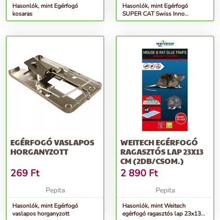
Hasonlók, mint Egérfogó
Hasonlók, mint Egérfogó
kosaras
SUPER CAT Swiss Inno
(2db/csomag)
EGÉRFOGÓ VASLAPOS
WEITECH EGÉRFOGÓ
HORGANYZOTT
RAGASZTÓS LAP 23X13
CM (2DB/CSOM.)
269
Ft
2 890
Ft
Pepita
Pepita
Hasonlók, mint Egérfogó
Hasonlók, mint Weitech
vaslapos horganyzott
egérfogó ragasztós lap 23x13