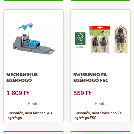
cm (2db/csom.)
MECHANIKUS
SWISSINNO FA
EGÉRFOGÓ
EGÉRFOGÓ FSC
1 609
Ft
559
Ft
Pepita
Pepita
Hasonlók, mint Mechanikus
Hasonlók, mint Swissinno Fa
egérfogó
egérfogó FSC