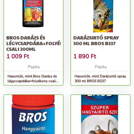
BROS DARÁZS ÉS
DARÁZSIRTÓ SPRAY
LÉGYCSAPDÁBA+FOLYÉKONY
300 ML BROS B337
CSALI 200ML
1 009
Ft
1 890
Ft
Pepita
Pepita
Hasonlók, mint Bros Darázs és
Hasonlók, mint Darázsirtó spray
légycsapdába+folyékony csali
300 ml BROS B337
200ml