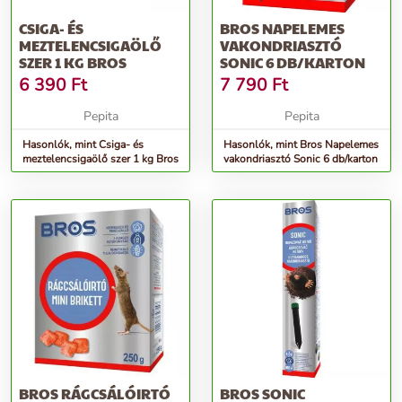
CSIGA- ÉS
BROS NAPELEMES
MEZTELENCSIGAÖLŐ
VAKONDRIASZTÓ
SZER 1 KG BROS
SONIC 6 DB/KARTON
6 390
Ft
7 790
Ft
Pepita
Pepita
Hasonlók, mint Csiga- és
Hasonlók, mint Bros Napelemes
meztelencsigaölő szer 1 kg Bros
vakondriasztó Sonic 6 db/karton
BROS RÁGCSÁLÓIRTÓ
BROS SONIC