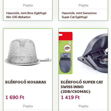
Pepita
Pepita
Hasonlók, mint Bros Egérfogó
Hasonlók, mint Swissinno
fém 100 db/karton
Super Cat Egérfogó
EGÉRFOGÓ KOSARAS
EGÉRFOGÓ SUPER CAT
SWISS INNO
(2DB/CSOMAG)
1 690
Ft
1 419
Ft
Pepita
Pepita