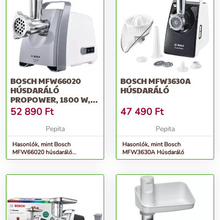
BOSCH MFW66020
BOSCH MFW3630A
HÚSDARÁLÓ
HÚSDARÁLÓ
PROPOWER, 1800 W,
FEHÉR
52 890
Ft
47 490
Ft
Pepita
Pepita
Hasonlók, mint Bosch
Hasonlók, mint Bosch
MFW66020 húsdaráló
MFW3630A Húsdaráló
ProPower, 1800 W, Fehér