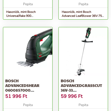
Pepita
Pepita
Hasonlók, mint Bosch
Hasonlók, mint Bosch
UniversalRake 900
Advanced LeafBlower 36V-750
Gyepszellőztető 060088A001
Akkumulátoros Lombfúvó
(Akku és...
BOSCH
BOSCH
ADVANCEDSHEAR
ADVANCEDGRASSCUT
0600857000
36V-33
AKKUMULÁTOROS
AKKUMULÁTOROS
51 996
Ft
59 996
Ft
SÖVÉNYVÁGÓ (AKKU
SZEGÉLYNYÍRÓ (AKKU
ÉS...
ÉS...
Pepita
Pepita