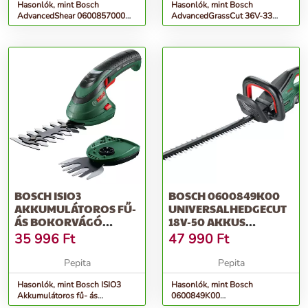
Hasonlók, mint Bosch
Hasonlók, mint Bosch
AdvancedShear 0600857000
AdvancedGrassCut 36V-33
Akkumulátoros Sövényvágó
Akkumulátoros szegélynyíró
(Akku és...
(akku és...
BOSCH ISIO3
BOSCH 0600849K00
AKKUMULÁTOROS FŰ-
UNIVERSALHEDGECUT
ÁS BOKORVÁGÓ
18V-50 AKKUS
KÉSZLET
SÖVÉNYVÁGÓ ÉS FŰN...
35 996
Ft
47 990
Ft
Pepita
Pepita
Hasonlók, mint Bosch ISIO3
Hasonlók, mint Bosch
Akkumulátoros fű- ás
0600849K00
bokorvágó készlet
UniversalHedgeCut 18V-50