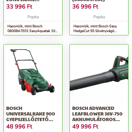
MAGASNYOMÁSÚ
33 996
Ft
36 996
Ft
MOSÓ
Pepita
Pepita
Hasonlók, mint Bosch
Hasonlók, mint Bosch Easy
06008A7E01 EasyAquatak 100
HedgeCut 55 Sövényvágó
long lance magasnyomású
(0600847C02)
mosó
BOSCH
BOSCH ADVANCED
UNIVERSALRAKE 900
LEAFBLOWER 36V-750
GYEPSZELLŐZTETŐ
AKKUMULÁTOROS
060088A001
LOMBFÚVÓ (AKKU
48 996
Ft
49 996
Ft
ÉS...