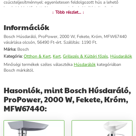
csúcsteljesítménnyel: egyenletesen feldolgozott hús a lehető
legrövidebb idő alatt. Nagy mennyiségek: kiváló teljesítmény nagy
↓ Több részlet... ↓
mennyiségű étel rövid idő alatt történő feldolgozására. Több mint
10 funkció: hús- vagy haldarálás, zöldség- vagy sajtaprítás és még
Információk
sok minden más. "Hátramenet" funkció: megbízható segítség az
elakadt élelmiszerek kiszabadításához Szeletelő- és reszelőfeltét:
Bosch Húsdaráló, ProPower, 2000 W, Fekete, Króm, MFW67440
kényelmes reszelés, darabolás vagy aprítás. Kiváló eredmények 700
vásárlása olcsón, 56490 Ft-ért. Szállítás: 1190 Ft.
W Pillanatnyi csúcsteljesítmény: 2000 Watt 8 mm-es húsdaráló
lyukméret 3.5 kg Biztonság Hátramenet funkció a megnövelt
Márka:
Bosch
biztonság érdekében Túlterhelés védő kuplung Szilárd rögzítés
Kategória:
Otthon & Kert
,
Kert
,
Grillezés & Kültéri főzés
,
Húsdarálók
gumilábakkal Kényelem Nagyméretű betöltőnyílás, kézreálló tömő-
Minőségi termékek széles választéka
Húsdarálók
kategóriában
eszköz Könnyen tárolható Beépített tárolóegység a tartozékoknak
Bosch márkától.
Beépített tartozékok Tárcsák: 3 / 4,8 / 8 mm Kebbe készítő feltét
Kolbásztöltő feltét Aprító feltét
Hasonlók, mint Bosch Húsdaráló,
További információk>>
ProPower, 2000 W, Fekete, Króm,
MFW67440: