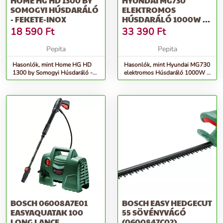
HOME HG HD 1300 BY
HYUNDAI MG730
SOMOGYI HÚSDARÁLÓ
ELEKTROMOS
- FEKETE-INOX
HÚSDARÁLÓ 1000W -
FEKETE
18 590
Ft
33 390
Ft
Pepita
Pepita
Hasonlók, mint Home HG HD
Hasonlók, mint Hyundai MG730
1300 by Somogyi Húsdaráló -
elektromos Húsdaráló 1000W -
fekete-inox
fekete
BOSCH 06008A7E01
BOSCH EASY HEDGECUT
EASYAQUATAK 100
55 SÖVÉNYVÁGÓ
LONG LANCE
(0600847C02)