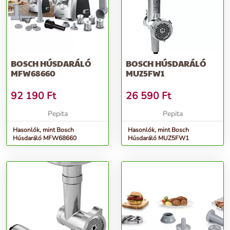
BOSCH HÚSDARÁLÓ
BOSCH HÚSDARÁLÓ
MFW68660
MUZ5FW1
92 190
Ft
26 590
Ft
Pepita
Pepita
Hasonlók, mint Bosch
Hasonlók, mint Bosch
Húsdaráló MFW68660
Húsdaráló MUZ5FW1