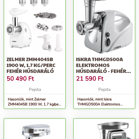
ZELMER ZMM4045B
ISKRA THMGD500A
1900 W, 1.7 KG/PERC
ELEKTROMOS
FEHÉR HÚSDARÁLÓ
HÚSDARÁLÓ - FEHÉR-
EZÜST
50 490
Ft
21 590
Ft
Pepita
Pepita
Hasonlók, mint Zelmer
Hasonlók, mint Iskra
ZMM4045B 1900 W, 1.7 kg/perc
THMGD500A Elektromos
fehér húsdaráló
Húsdaráló - fehér-ezüst