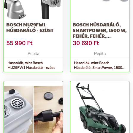
BOSCH MUZ9FW1
BOSCH HÚSDARÁLÓ,
HÚSDARÁLÓ - EZÜST
SMARTPOWER, 1500 W,
FEHÉR, FEHÉR,
MFW2520W
55 990
Ft
30 690
Ft
Pepita
Pepita
Hasonlók, mint Bosch
Hasonlók, mint Bosch
MUZ9FW1 Húsdaráló - ezüst
Húsdaráló, SmartPower, 1500
W, Fehér, Fehér, MFW2520W