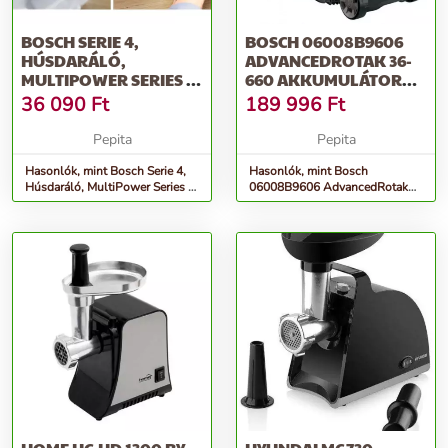
BOSCH SERIE 4,
BOSCH 06008B9606
HÚSDARÁLÓ,
ADVANCEDROTAK 36-
MULTIPOWER SERIES 4,
660 AKKUMULÁTOROS
1900 W, FEHÉR, FEH...
FŰNYÍRÓ, ZÖLD-
36 090
Ft
189 996
Ft
FEKETE
Pepita
Pepita
Hasonlók, mint Bosch Serie 4,
Hasonlók, mint Bosch
Húsdaráló, MultiPower Series 4,
06008B9606 AdvancedRotak
1900 W, Fehér, Feh...
36-660 Akkumulátoros Fűnyíró,
Zöld-Fekete