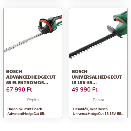
Akkus sövényvágó és fűn...
BOSCH
BOSCH
ADVANCEDHEDGECUT
UNIVERSALHEDGECUT
65 ELEKTROMOS
18 18V-55
SÖVÉNYVÁGÓ
AKKUMULÁTOROS
67 990
Ft
49 990
Ft
(06008C0801)
SÖVÉNYVÁGÓ, ZÖLD...
Pepita
Pepita
Hasonlók, mint Bosch
Hasonlók, mint Bosch
AdvancedHedgeCut 65
UniversalHedgeCut 18 18V-55
elektromos sövényvágó
akkumulátoros Sövényvágó,
(06008C0801)
Zöld...