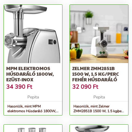
MPM ELEKTROMOS
ZELMER ZMM2851B
HÚSDARÁLÓ 1800W,
1500 W, 1.5 KG/PERC
EZÜST-INOX
FEHÉR HÚSDARÁLÓ
34 390
Ft
32 090
Ft
Pepita
Pepita
Hasonlók, mint MPM
Hasonlók, mint Zelmer
elektromos Húsdaráló 1800W,
ZMM2851B 1500 W, 1.5 kg/perc
Ezüst-inox
fehér húsdaráló