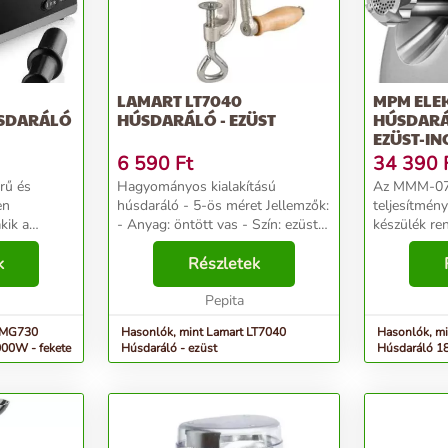
LAMART LT7040
MPM ELE
SDARÁLÓ
HÚSDARÁLÓ - EZÜST
HÚSDARÁ
EZÜST-IN
6 590
Ft
34 390
Hagyományos kialakítású
Az MMM-07
en
húsdaráló - 5-ös méret Jellemzők:
teljesítmén
kik a
- Anyag: öntött vas - Szín: ezüst -
készülék re
 minőségi és
Méret: 6,0 x 19,0 x 16,0 cm -
gyors munká
szeretik. A
k
Ergonomikus kialakítás, jobb és
Részletek
őrlőkamra e
rálóval a
bal kezesek részére egyaránt -
kivehető, e
Húsdaráló rö...
Pepita
könnyen tisz
i MG730
Hasonlók, mint Lamart LT7040
Hasonlók, m
000W - fekete
Húsdaráló - ezüst
Húsdaráló 1