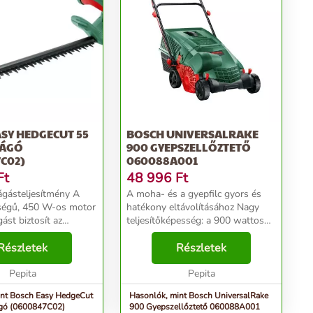
SY HEDGECUT 55
BOSCH UNIVERSALRAKE
VÁGÓ
900 GYEPSZELLŐZTETŐ
C02)
060088A001
Ft
48 996
Ft
ágásteljesítmény A
A moha- és a gyepfilc gyors és
ségű, 450 W-os motor
hatékony eltávolításához Nagy
gást biztosít az
teljesítőképesség: a 900 wattos
 precíz és kiváló
Powerdrive motor és a „Jet-
 jól
Részletek
Collect” rendszer kombinációja
Részletek
ozott A kis súly és
lehetővé teszi a gyors
akítás id...
Pepita
gyepszellőztetést a készül...
Pepita
int Bosch Easy HedgeCut
Hasonlók, mint Bosch UniversalRake
gó (0600847C02)
900 Gyepszellőztető 060088A001