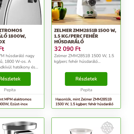
KTROMOS
ZELMER ZMM2851B 1500 W,
LÓ 1800W,
1.5 KG/PERC FEHÉR
OX
HÚSDARÁLÓ
Ft
32 090
Ft
M húsdaráló nagy
Zelmer ZMM2851B 1500 W, 1.5
yű, 1800 W-os. A
kg/perc fehér húsdaráló...
ndkívül hatékony és
t garantál. A fém
gy gomb segítségével
Részletek
Részletek
nnek köszönhetően
tán tarthatja...
Pepita
Pepita
int MPM elektromos
Hasonlók, mint Zelmer ZMM2851B
800W, Ezüst-inox
1500 W, 1.5 kg/perc fehér húsdaráló