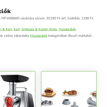
ciók
MFW68660 vásárlása olcsón, 92190 Ft-ért. Szállítás: 1190 Ft.
n & Kert
,
Kert
,
Grillezés & Kültéri főzés
,
Húsdarálók
ek széles választéka
Húsdarálók
kategóriában Bosch márkától.