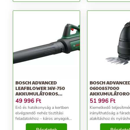
W, Fehér, Feh...
BOSCH ADVANCED
BOSCH ADVANCE
LEAFBLOWER 36V-750
0600857000
AKKUMULÁTOROS
AKKUMULÁTORO
LOMBFÚVÓ (AKKU ÉS...
SÖVÉNYVÁGÓ (AKK
49 996
Ft
51 996
Ft
Erő és hatékonyság a kertben
Kiemelkedő teljesítmé
elvégzendő nehéz tisztítási
irányíthatóság a fára
feladatokhoz – káros anyagok
alakításhoz és nyírás
kibocsátása nélkülNagyobb
sokoldalú, akkumulát
takarítási feladatok elvégzése
AdvancedShear 18V-1