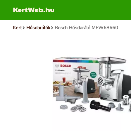
KertWeb.hu
Kert
Húsdarálók
Bosch Húsdaráló MFW68660