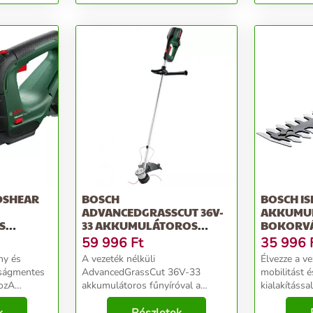
magasnyomású mosó
DSHEAR
BOSCH
BOSCH IS
ADVANCEDGRASSCUT 36V-
AKKUMUL
S
33 AKKUMULÁTOROS
BOKORVÁ
U ÉS...
SZEGÉLYNYÍRÓ (AKKU ÉS...
59 996
Ft
35 996
ny és
A vezeték nélküli
Élvezze a ve
dságmentes
AdvancedGrassCut 36V-33
mobilitást 
hozA
akkumulátoros fűnyíróval a
kialakítássa
oros
hosszú fű, a gaz vagy a
fáradságme
0 egykezes
csalánfélék eltávolítása
nélkülözhete