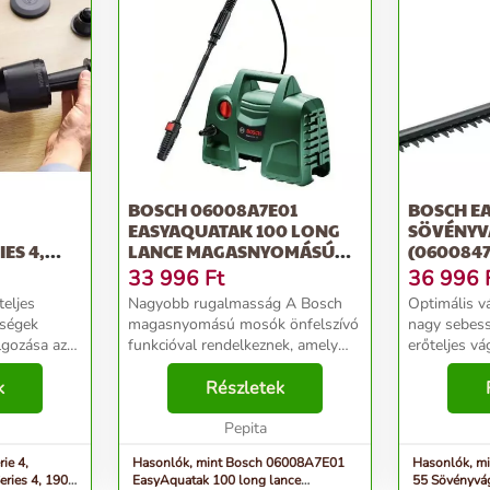
BOSCH 06008A7E01
BOSCH EA
EASYAQUATAK 100 LONG
SÖVÉNY
ES 4,
LANCE MAGASNYOMÁSÚ
(0600847
H...
MOSÓ
33 996
Ft
36 996
eljes
Nagyobb rugalmasság A Bosch
Optimális v
dségek
magasnyomású mosók önfelszívó
nagy sebes
lgozása az
funkcióval rendelkeznek, amely
erőteljes vá
kk
külső vízforrással (pl. esővízgyűjtő
egyenletesen
 folyamat:
k
tartállyal vagy szállítótartállyal)
Részletek
eredményért. Könnyű és
 nagy
használható. Ez nagyobb
kiegyensúly
önhetően,
rugalmasságot ...
Pepita
kompakt kial
ie 4,
Hasonlók, mint Bosch 06008A7E01
Hasonlók, m
eries 4, 1900
EasyAquatak 100 long lance
55 Sövényvá