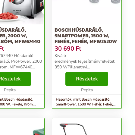
ÚSDARÁLÓ,
BOSCH HÚSDARÁLÓ,
R, 2000 W,
SMARTPOWER, 1500 W,
 KRÓM, MFW67440
FEHÉR, FEHÉR, MFW2520W
Ft
30 690
Ft
67440 Húsdaráló
Kiváló
daráló, ProPower, 2000
eredményekTeljesítményfelvétel:
 Króm, MFW67440
350 WPillanatnyi
úsdaráló a gyors és
csúcsteljesítmény: 1500
feldolgozásért,
Részletek
WattDarálási teljesítmény: 1.7
Részletek
. Nagy rugalmasság,
kg/percHúsdaráló, 5-ös
 mint 10 funkci...
Pepita
nagyságúBiztonságTúlterhelés
Pepita
védő kuplungSzilárd rögzítés
nt Bosch Húsdaráló,
Hasonlók, mint Bosch Húsdaráló,
gumilába...
00 W, Fekete, Króm,
SmartPower, 1500 W, Fehér, Fehér,
MFW2520W