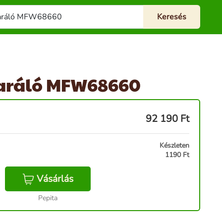
aráló MFW68660
92 190
Ft
Készleten
1190 Ft
Vásárlás
Pepita