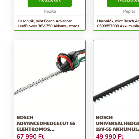
Részletek
Részlete
gyorsan és egyszerűen a nagy
használatra készült, t
teljesítményű, akkus Advance...
Pepita
pengét a formázáshoz é
Pepita
Hasonlók, mint Bosch Advanced
Hasonlók, mint Bosch A
LeafBlower 36V-750 Akkumulátoros
0600857000 Akkumulát
Lombfúvó (Akku és...
Sövényvágó (Akku és...
BOSCH
BOSCH
ADVANCEDHEDGECUT 65
UNIVERSALHEDGE
ELEKTROMOS
18V-55 AKKUMU
SÖVÉNYVÁGÓ
SÖVÉNYVÁGÓ, ZÖL
67 990
Ft
49 990
Ft