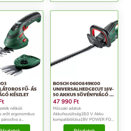
IO3
BOSCH 0600849K00
ÁTOROS FŰ- ÁS
UNIVERSALHEDGECUT 18V-
GÓ KÉSZLET
50 AKKUS SÖVÉNYVÁGÓ ÉS
FŰN...
Ft
47 990
Ft
zeték nélküli
Műszaki adatok
és erőt ergonomikus
Akkufeszültség18,0 V Akku
l párosítva a
kompatibilitása18V POWER FOR
ntes vágásértA
ALL ALLIANCE Ajánlott akku>=
tlen kerti segítőtárs –
1,5 Ah Szükséges