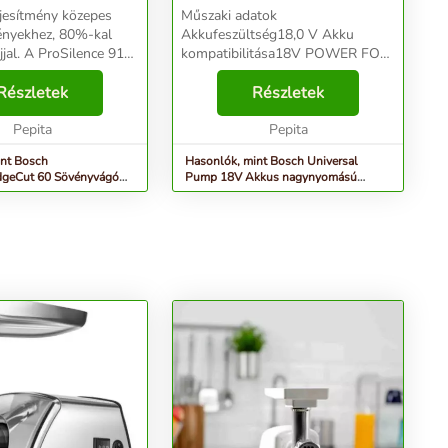
ljesítmény közepes
Műszaki adatok
ényekhez, 80%-kal
Akkufeszültség18,0 V Akku
lence 91
kompatibilitása18V POWER FOR
pító burkolatba egy
ALL ALLIANCE Ajánlott akku>=
ékony, 480 W-os motor
Részletek
1,5 Ah Max. nyomás10,30 bar
Részletek
y optimális
Max. nyomás150 psi Max.
 és telj...
Pepita
nyomás1.030 kPa Max.
Pepita
anyagmennyiség30 l/perc Töml...
int Bosch
Hasonlók, mint Bosch Universal
dgeCut 60 Sövényvágó
Pump 18V Akkus nagynyomású
(06008C0703)
légpumpa, akku nélkül...