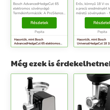
(06008C0801)
Bosch AdvancedHedgeCut 65
Erős, könnyű 18 V-os
elektromos sövényvágó
a precíz eredményért 
Termékinformációk: A ProSilence
méretű sövényeken - Nagy
erőteljes teljesítményt tesz
teljesítmény és hossz
lehetővé 80%-kal kevesebb zaj
Részletek
a szénkefe nélküli mot
Részlete
mellett (93 dB(A)). 65 cm-es
vastagabb ágakat elak
pengehossz és 34 mm-es fogtá...
Pepita
vágja a Bos...
Pepita
Hasonlók, mint Bosch
Hasonlók, mint Bosch
AdvancedHedgeCut 65 elektromos
UniversalHedgeCut 18 1
sövényvágó (06008C0801)
akkumulátoros Sövényvág
Még ezek is érdekelhetne