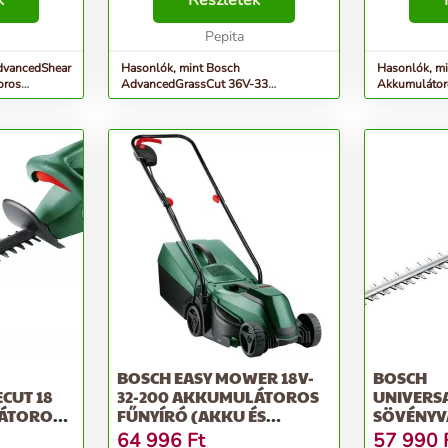
k
Részletek
artalmaz
gyerekjáték a kefe nélküli
az akkus IS
s karba...
motornak köszönhetően. Az
Pepita
multifunkcio
állandó elektronikus technoló...
dvancedShear
Hasonlók, mint Bosch
Hasonlók, mi
oros
AdvancedGrassCut 36V-33
Akkumulátoro
Akkumulátoros szegélynyíró (akku
készlet
és...
BOSCH EASY MOWER 18V-
BOSCH
CUT 18
32-200 AKKUMULÁTOROS
UNIVERS
LÁTOROS
FŰNYÍRÓ (AKKU ÉS
SÖVÉNYV
D...
TÖLTŐ...
(06008C0
64 996
Ft
57 990