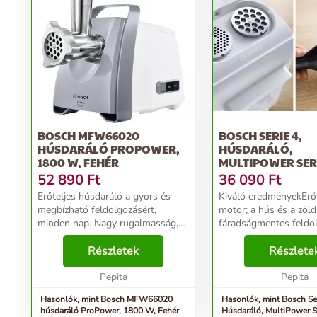
BOSCH MFW66020
BOSCH SERIE 4,
HÚSDARÁLÓ PROPOWER,
HÚSDARÁLÓ,
1800 W, FEHÉR
MULTIPOWER SERI
1900 W, FEHÉR, FE
52 890
Ft
36 090
Ft
Erőteljes húsdaráló a gyors és
Kiváló eredményekErőt
megbízható feldolgozásért,
motor; a hús és a zöl
minden nap. Nagy rugalmasság,
fáradságmentes feldo
hála a több, mint 10 funkciónak.
1900 W-os motorblo
Erős motor nagy, 1800 W-os
Részletek
teljesítményévelGyors
Részlete
pillanatnyi csúcsteljesítménnyel:
időmegtakarítás a gép
egyenletesen feld...
Pepita
teljesítményének kösz
Pepita
aká...
Hasonlók, mint Bosch MFW66020
Hasonlók, mint Bosch Ser
húsdaráló ProPower, 1800 W, Fehér
Húsdaráló, MultiPower S