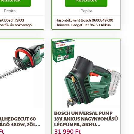
Részletek
Részletek
IO lenyűgöző
akkukapacitás2.5 Ah Akkutöltési
nális szerszám, mely...
Pepita
idő1 h Akkutöltési idő60 perc
Pepita
Max. négyzetm. akkutöl...
nt Bosch ISIO3
Hasonlók, mint Bosch 0600849K00
s fű- ás bokorvágó
UniversalHedgeCut 18V-50 Akkus
sövényvágó és fűn...
BOSCH UNIVERSAL PUMP
ALHEDGECUT 60
18V AKKUS NAGYNYOMÁSÚ
ÁGÓ 480W, ZÖLD
LÉGPUMPA, AKKU
703)
NÉLKÜL...
Ft
31 990
Ft