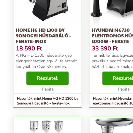
HOME HG HD 1300 BY
HYUNDAI MG730
SOMOGYI HÚSDARÁLÓ -
ELEKTROMOS HÚ
FEKETE-INOX
1000W - FEKETE
18 590
Ft
33 390
Ft
A HG HD 1300 húsdaráló gép
Termék leírása: Egyszerű és
elengedhetetlen egy jól felszerelt
praktikus segítő mind
konyhában Csúszásmentes
háztartásba azoknak, a
talpainak segítségével stabil
változatos ételeket, a
használatot biztosít Az 1300 W-
Részletek
tradicionális étkezést 
Részlete
os teljesítménynek és 1600 g/perc
Hyundai MG730 húsda
darálási kapaci...
Pepita
fasírozott, burger, ...
Pepita
Hasonlók, mint Home HG HD 1300 by
Hasonlók, mint Hyunda
Somogyi Húsdaráló - fekete-inox
elektromos Húsdaráló 1