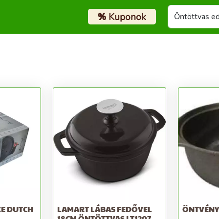
%
Kuponok
XE DUTCH
LAMART LÁBAS FEDŐVEL
ÖNTVÉNY
18CM ÖNTÖTTVAS LT1207