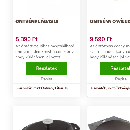
ÖNTVÉNY LÁBAS 18
ÖNTVÉNY OVÁLE
5 890
Ft
9 590
Ft
Az öntöttvas lábas megtalálható
Az öntöttvas edény m
szinte minden konyhában. Előnye,
szinte minden konyháb
hogy különösen jól vezeti,
hogy különösen jól vez
egyenletesen és nagyon jól tartja
egyenletesen és nagyon
a hőt. Kezelése, tisztán tartása
Részletek
a hőt. Kezelése, tisztá
Részlete
könnyű és szinte
könnyű és szinte
elpusztíthatatlan, ezért...
Pepita
elpusztíthatatlan, ezért.
Pepita
Hasonlók, mint Öntvény lábas 18
Hasonlók, mint Öntvény