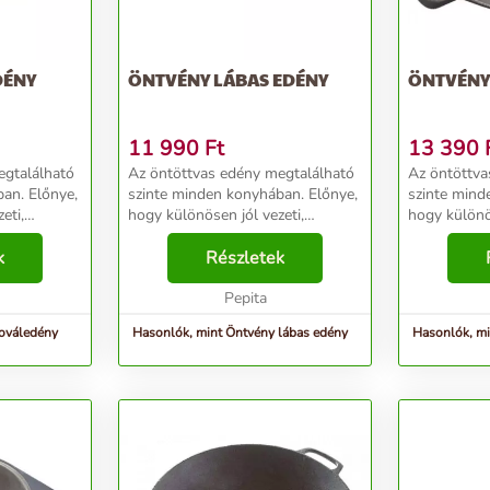
DÉNY
ÖNTVÉNY LÁBAS EDÉNY
ÖNTVÉNY
11 990
Ft
13 390
egtalálható
Az öntöttvas edény megtalálható
Az öntöttva
an. Előnye,
szinte minden konyhában. Előnye,
szinte mind
eti,
hogy különösen jól vezeti,
hogy különös
 jól tartja
egyenletesen és nagyon jól tartja
egyenletesen
n tartása
k
a hőt. Kezelése, tisztán tartása
Részletek
a hőt. Kezel
könnyű és szinte
könnyű és s
..
elpusztíthatatlan, ezért...
Pepita
elpusztíthata
 ováledény
Hasonlók, mint Öntvény lábas edény
Hasonlók, m