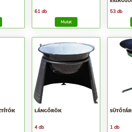
ESZKÖZÖ
61 db
53 db
Mutat
ZTÍTÓK
LÁNGŐRÖK
SÜTŐTÁR
4 db
1 db