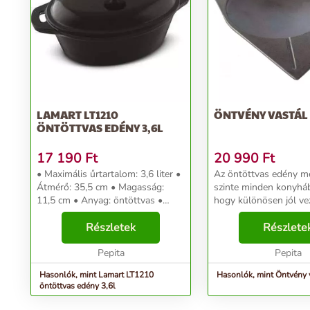
LAMART LT1210
ÖNTVÉNY VASTÁL
ÖNTÖTTVAS EDÉNY 3,6L
17 190
Ft
20 990
Ft
• Maximális űrtartalom: 3,6 liter •
Az öntöttvas edény m
Átmérő: 35,5 cm • Magasság:
szinte minden konyháb
11,5 cm • Anyag: öntöttvas •
hogy különösen jól vez
Szín: fekete • Ovális kialakítás,
egyenletesen és nagyon
sütőben is használható • Gáz,
Részletek
a hőt. Kezelése, tisztá
Részlete
elektromos, üvegkerámia és
könnyű és szinte
indukciós főzőla...
Pepita
elpusztíthatatlan, ezért.
Pepita
Hasonlók, mint Lamart LT1210
Hasonlók, mint Öntvény 
öntöttvas edény 3,6l