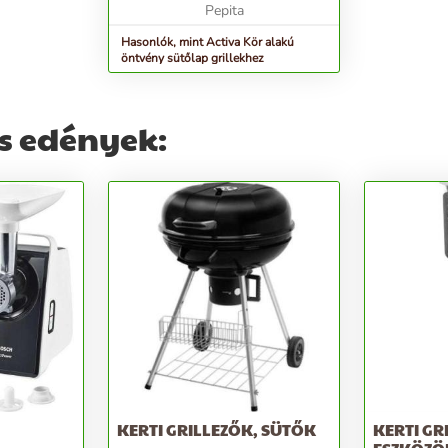
II)&nbsp;...
Pepita
Hasonlók, mint Activa Kör alakú
öntvény sütőlap grillekhez
s edények:
KERTI GRILLEZŐK, SÜTŐK
KERTI GR