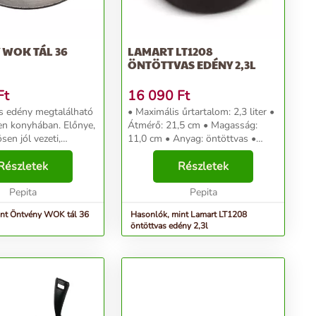
 WOK TÁL 36
LAMART LT1208
ÖNTÖTTVAS EDÉNY 2,3L
Ft
16 090
Ft
s edény megtalálható
• Maximális űrtartalom: 2,3 liter •
en konyhában. Előnye,
Átmérő: 21,5 cm • Magasság:
en jól vezeti,
11,0 cm • Anyag: öntöttvas •
 és nagyon jól tartja
Szín: fekete • Gáz, elektromos,
ése, tisztán tartása
Részletek
üvegkerámia és indukciós
Részletek
zinte
főzőlapokon is használható •
tlan, ezért...
Pepita
Ellenáll a magas hőmé...
Pepita
int Öntvény WOK tál 36
Hasonlók, mint Lamart LT1208
öntöttvas edény 2,3l