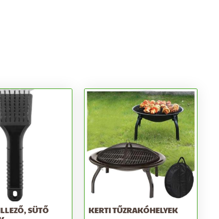
ILLEZŐ, SÜTŐ
KERTI TŰZRAKÓHELYEK