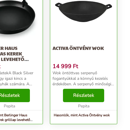
ER HAUS
ACTIVA ÖNTVÉNY WOK
AS KEREK
 LEVEHETŐ
1 CM,...
t
14 999
Ft
letekA Black Silver
Wok öntöttvas serpenyő
gy igazi kincs a
fogantyúkkal a könnyű kezelés
yhák számára. A
érdekében. A serpenyő minőségi
kapható öntöttvas
zománcozott felülettel van
sütőlap levehető nyéllel
Részletek
kezelve. Átmérője 30 cm. Grid in
Részletek
aktikum és stílus
Grid rendszer kivehető kerek
 t...
Pepita
rostélyrésszel rendelkező g...
Pepita
nt Berlinger Haus
Hasonlók, mint Activa Öntvény wok
ek grilllap levehető
,...