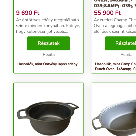
039;&AMP;- 039;,
9 690
Ft
55 900
Ft
Az öntöttvas edény megtalálható
Az eredeti Champ Che
szinte minden konyhában. Előnye,
Oven a legmagasabb 
hogy különösen jól vezeti,
előírások szerint készü
egyenletesen és nagyon jól tartja
öntöttvas Dutch Oven 
a hőt. Kezelése, tisztán tartása
Részletek
gyártás során gondos
Részlete
könnyű és szinte
előkezelik (seasoned fi
elpusztíthatatlan, ezért...
Pepita
azonnal használatba ve
Pepita
Hasonlók, mint Öntvény lapos edény
Hasonlók, mint Camp Ch
Dutch Oven, 14&amp;- 0
039;, 35cm