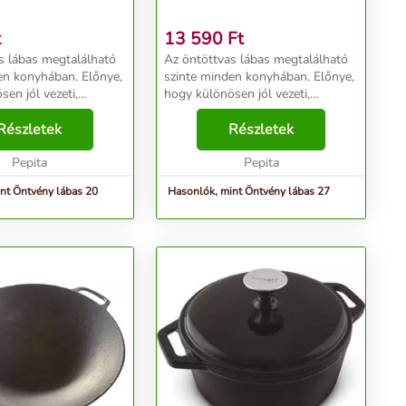
t
13 590
Ft
s lábas megtalálható
Az öntöttvas lábas megtalálható
en konyhában. Előnye,
szinte minden konyhában. Előnye,
en jól vezeti,
hogy különösen jól vezeti,
 és nagyon jól tartja
egyenletesen és nagyon jól tartja
ése, tisztán tartása
Részletek
a hőt. Kezelése, tisztán tartása
Részletek
zinte
könnyű és szinte
tlan, ezért...
Pepita
elpusztíthatatlan, ezért...
Pepita
nt Öntvény lábas 20
Hasonlók, mint Öntvény lábas 27