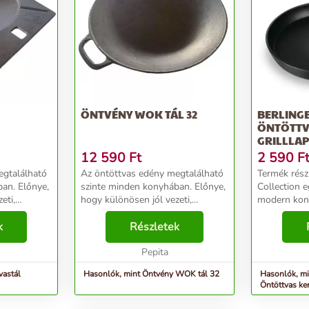
ÖNTVÉNY WOK TÁL 32
BERLING
ÖNTÖTTV
GRILLLAP
NYÉLLEL, 2
12 590
Ft
2 590
F
egtalálható
Az öntöttvas edény megtalálható
Termék rész
an. Előnye,
szinte minden konyhában. Előnye,
Collection e
eti,
hogy különösen jól vezeti,
modern kon
 jól tartja
egyenletesen és nagyon jól tartja
sorozatban 
n tartása
k
a hőt. Kezelése, tisztán tartása
Részletek
kerek grill 
könnyű és szinte
(21 cm) a pr
..
elpusztíthatatlan, ezért...
Pepita
egysége.Főbb
vastál
Hasonlók, mint Öntvény WOK tál 32
Hasonlók, mi
Öntöttvas ker
nyéllel, 21 cm