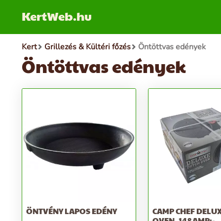
KertWeb.hu
Kert
Grillezés & Kültéri főzés
Öntöttvas edények
Öntöttvas edények
ÖNTVÉNY LAPOS EDÉNY
CAMP CHEF DELU
OVEN, 14&AMP;-