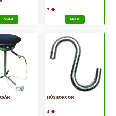
K
7 db
Mutat
Mutat
CSÁK
HÚSHORGOK
4 db