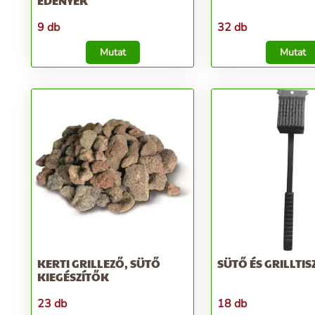
EDÉNYEK
9 db
32 db
Mutat
Mutat
KERTI GRILLEZŐ, SÜTŐ
SÜTŐ ÉS GRILLTIS
KIEGÉSZÍTŐK
23 db
18 db