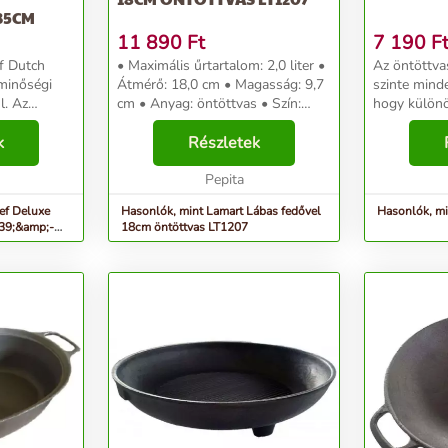
 35CM
11 890
Ft
7 190
F
f Dutch
• Maximális űrtartalom: 2,0 liter •
Az öntöttva
minőségi
Átmérő: 18,0 cm • Magasság: 9,7
szinte mind
l. Az
cm • Anyag: öntöttvas • Szín:
hogy különös
felületét a
fekete • Gáz, elektromos,
egyenletesen
an
k
üvegkerámia és indukciós
Részletek
a hőt. Kezel
nish), így az
főzőlapokon is használható •
könnyű és s
...
Ellenáll a magas hőmér...
Pepita
elpusztíthata
ef Deluxe
Hasonlók, mint Lamart Lábas fedővel
Hasonlók, mi
39;&amp;-
18cm öntöttvas LT1207