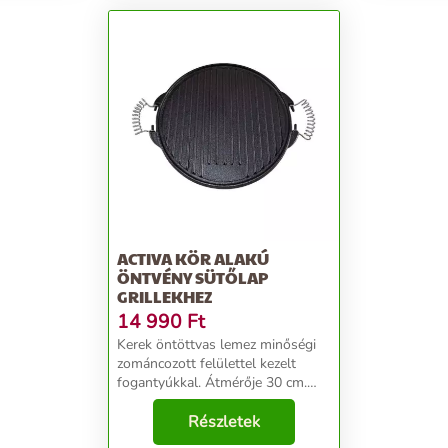
ACTIVA KÖR ALAKÚ
ÖNTVÉNY SÜTŐLAP
GRILLEKHEZ
14 990
Ft
Kerek öntöttvas lemez minőségi
zománcozott felülettel kezelt
fogantyúkkal. Átmérője 30 cm.
Grid in Grid rendszer grillekhez
kivehető kerek rostélyrésszel (pl.
Részletek
Angular, Olymp 5, Combo