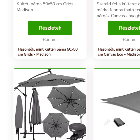
Kültéri párna 50x50 cm Grids -
Szereld fel a külteret
Madison...
márka fenntartható te
párnák Canvas anyagb
készülnek, amely újra
Részletek
PET-palackokból és 
Részlete
pamutfonalból (újraha
Bonami
pamut és újrahas...
Bonami
Hasonlók, mint Kültéri párna 50x50
Hasonlók, mint Kültéri p
cm Grids - Madison
cm Canvas Eco - Madiso