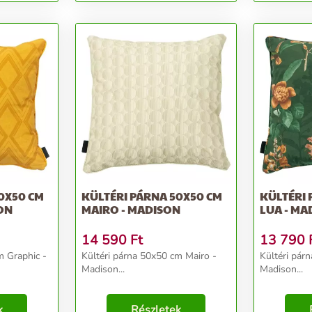
0X50 CM
KÜLTÉRI PÁRNA 50X50 CM
KÜLTÉRI 
ON
MAIRO - MADISON
LUA - MA
14 590
Ft
13 790
m Graphic -
Kültéri párna 50x50 cm Mairo -
Kültéri pár
Madison...
Madison...
k
Részletek