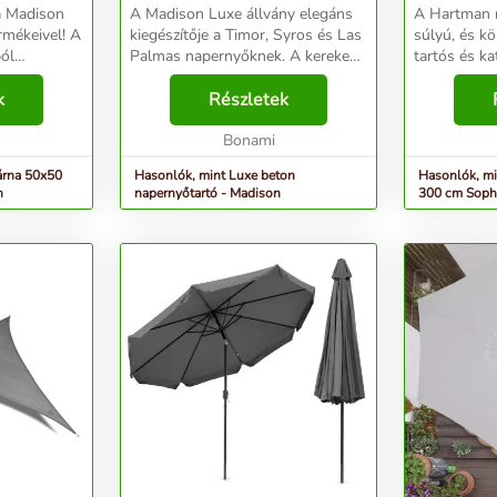
 a Madison
A Madison Luxe állvány elegáns
A Hartman 
rmékeivel! A
kiegészítője a Timor, Syros és Las
súlyú, és k
ól
Palmas napernyőknek. A kerekek
tartós és ka
hasznosított
megkönnyítik a mozgást. ...
mechanizmus
100% GRS
k
Részletek
amely megkö
sznosított
Váza alumín
Bonami
tudni: A nap
árna 50x50
Hasonlók, mint Luxe beton
Hasonlók, mi
n
napernyőtartó - Madison
300 cm Soph