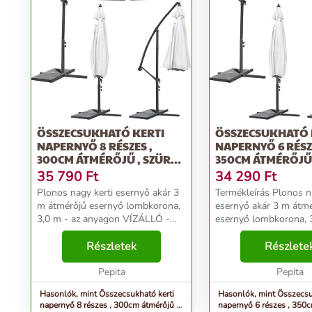
ÖSSZECSUKHATÓ KERTI
ÖSSZECSUKHATÓ 
NAPERNYŐ 8 RÉSZES ,
NAPERNYŐ 6 RÉSZE
300CM ÁTMÉRŐJŰ , SZÜRKE
350CM ÁTMÉRŐJŰ 
- PLONOS
- PLONOS
35 790
Ft
34 290
Ft
Plonos nagy kerti esernyő akár 3
Termékleírás Plonos nagy kerti
m átmérőjű esernyő lombkorona,
esernyő akár 3 m átmérőjű
3,0 m - az anyagon VÍZÁLLÓ -
esernyő lombkorona, 3
sűrű szövésű anyag: poliészter
anyagon VÍZÁLLÓ - s
200 g / m2 ROBUST - 8
Részletek
anyag: poliészter 180
Részlete
szegmens (az esernyő ernyő 8
MEGBÍZHATÓ - 6 sze
szegmensből áll, am...
Pepita
esernyő ernyő ...
Pepita
Hasonlók, mint Összecsukható kerti
Hasonlók, mint Összecsu
napernyő 8 részes , 300cm átmérőjű ,
napernyő 6 részes , 350c