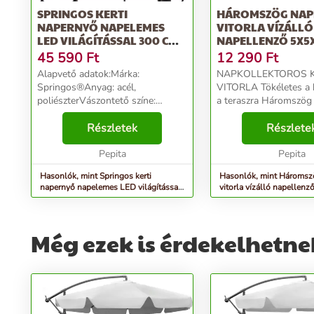
SPRINGOS KERTI
HÁROMSZÖG NAP
NAPERNYŐ NAPELEMES
VITORLA VÍZÁLLÓ
LED VILÁGÍTÁSSAL 300 CM -
NAPELLENZŐ 5X5
SZÜRKE
MODERNHOME - 
45 590
Ft
12 290
Ft
Alapvető adatok:Márka:
NAPKOLLEKTOROS K
Springos®Anyag: acél,
VITORLA Tökéletes a kertbe vagy
poliészterVászontető színe:
a teraszra Háromszög 
grafitSzerkezet: 8 panelVáz színe:
méretei 5x5x5m Nagy
fekete, porszórtan bevonvaLED-ek
Részletek
területet hoz létre és b
Részlete
száma: 32Fény színe:
levegő keringését Vízá
hidegfehérNapelemes
Pepita
poliészter anyag 18...
Pepita
energiaellátás: 3x...
Hasonlók, mint Springos kerti
Hasonlók, mint Háromsz
napernyő napelemes LED világítással
vitorla vízálló napellen
300 cm - szürke
modernhome - szürke
Még ezek is érdekelhetne