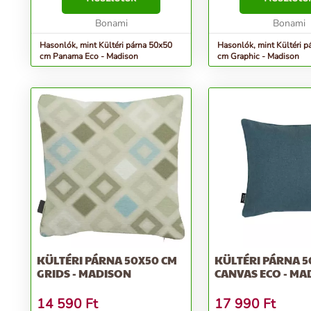
anyagokból készült panama
szövetből készülnek. A szövet ...
Bonami
Bonami
Hasonlók, mint Kültéri párna 50x50
Hasonlók, mint Kültéri p
cm Panama Eco - Madison
cm Graphic - Madison
KÜLTÉRI PÁRNA 50X50 CM
KÜLTÉRI PÁRNA 5
GRIDS - MADISON
CANVAS ECO - MA
14 590
Ft
17 990
Ft