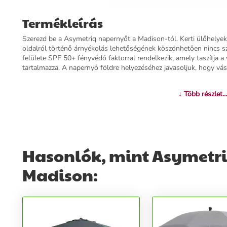
Termékleírás
Szerezd be a Asymetriq napernyőt a Madison-tól. Kerti ülőhelyek
oldalról történő árnyékolás lehetőségének köszönhetően nincs szü
felülete SPF 50+ fényvédő faktorral rendelkezik, amely taszítja a
tartalmazza. A napernyő földre helyezéséhez javasoljuk, hogy vá
További információk>>
↓ Több részlet...
Hasonlók, mint Asymetriq
Madison: