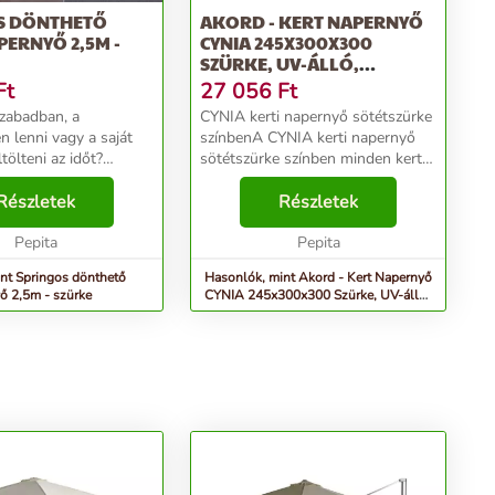
S DÖNTHETŐ
AKORD - KERT NAPERNYŐ
PERNYŐ 2,5M -
CYNIA 245X300X300
SZÜRKE, UV-ÁLLÓ,
VÍZÁLLÓ,...
Ft
27 056
Ft
szabadban, a
CYNIA kerti napernyő sötétszürke
n lenni vagy a saját
színbenA CYNIA kerti napernyő
tölteni az időt?
sötétszürke színben minden kert
 hosszú órákat a
vagy terasz elengedhetetlen
a család társaságában?
Részletek
kelléke. Ez az elegáns modell 3
Részletek
g szeretnél nyugodtan
méteres szélességével nagy
ngerpart...
Pepita
árnyékot biztosít,...
Pepita
nt Springos dönthető
Hasonlók, mint Akord - Kert Napernyő
yő 2,5m - szürke
CYNIA 245x300x300 Szürke, UV-álló,
Vízálló,...