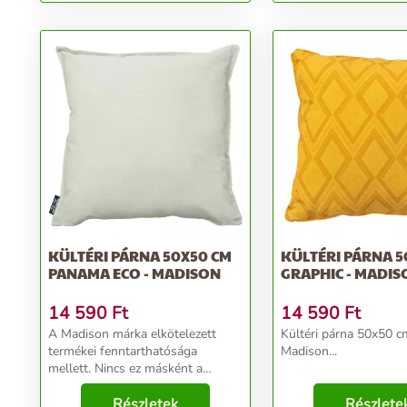
KÜLTÉRI PÁRNA 50X50 CM
KÜLTÉRI PÁRNA 5
PANAMA ECO - MADISON
GRAPHIC - MADIS
14 590
Ft
14 590
Ft
A Madison márka elkötelezett
Kültéri párna 50x50 c
termékei fenntarthatósága
Madison...
mellett. Nincs ez másként a
Panama Eco kollekció párnáival
sem, amelyek újrahasznosított
Részletek
Részlete