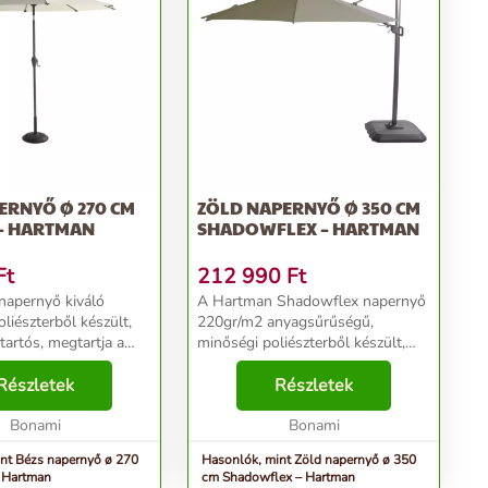
ERNYŐ Ø 270 CM
ZÖLD NAPERNYŐ Ø 350 CM
 – HARTMAN
SHADOWFLEX – HARTMAN
Ft
212 990
Ft
napernyő kiváló
A Hartman Shadowflex napernyő
liészterből készült,
220gr/m2 anyagsűrűségű,
tartós, megtartja a
minőségi poliészterből készült,
m fakul ki a naptól,
50+ UV szűrővel. Erős, tartós,
pergeti a
Részletek
megtartja a színét és visszaveri a
Részletek
éseket. A napernyő
szennyeződéseket. Az alumínium
hanizmussal rend...
Bonami
váznak köszönhető...
Bonami
nt Bézs napernyő ø 270
Hasonlók, mint Zöld napernyő ø 350
 Hartman
cm Shadowflex – Hartman