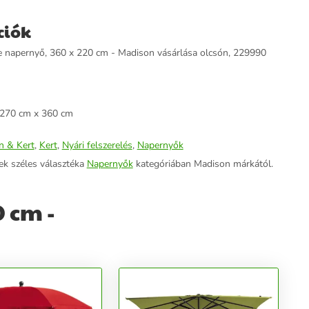
ciók
e napernyő, 360 x 220 cm - Madison vásárlása olcsón, 229990
270 cm x 360 cm
n & Kert
,
Kert
,
Nyári felszerelés
,
Napernyők
ek széles választéka
Napernyők
kategóriában Madison márkától.
 cm -