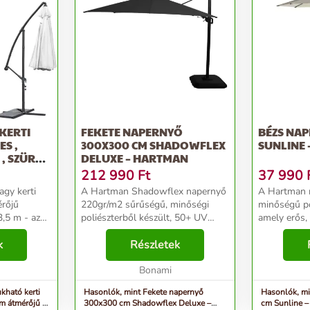
KERTI
FEKETE NAPERNYŐ
BÉZS NAP
S ,
300X300 CM SHADOWFLEX
SUNLINE
, SZÜRKE
DELUXE – HARTMAN
212 990
Ft
37 990
A Hartman Shadowflex napernyő
A Hartman 
220gr/m2 sűrűségű, minőségi
minőségű po
,5 m - az
poliészterből készült, 50+ UV
amely erős, 
űrű szövésű
szűrővel , amely erős, tartós,
színét és ne
g / m2
k
megtartja a színét és visszaveri a
Részletek
miközben le
gmens (az
szennyeződéseket. Az alumínium
szennyeződ
váznak köszönhe...
Bonami
kurblis mec
kható kerti
Hasonlók, mint Fekete napernyő
Hasonlók, mi
m átmérőjű ,
300x300 cm Shadowflex Deluxe –
cm Sunline –