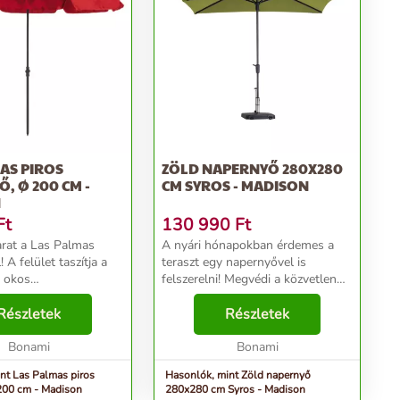
AS PIROS
ZÖLD NAPERNYŐ 280X280
, Ø 200 CM -
CM SYROS - MADISON
N
Ft
130 990
Ft
arat a Las Palmas
A nyári hónapokban érdemes a
 A felület taszítja a
teraszt egy napernyővel is
y okos
felszerelni! Megvédi a közvetlen
snak köszönhetően
napsugárzástól, és kellemes
módon dönthető és
Részletek
árnyékot teremt. A Madison
Részletek
magassága. Jó tudni:
márka darabját luxus designt,
tót a csomag nem t...
Bonami
stabilitás és kézi készíté...
Bonami
nt Las Palmas piros
Hasonlók, mint Zöld napernyő
200 cm - Madison
280x280 cm Syros - Madison