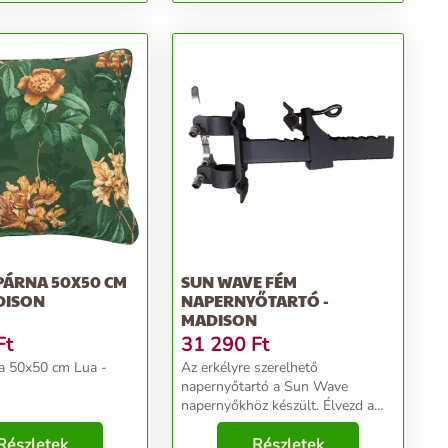
PÁRNA 50X50 CM
SUN WAVE FÉM
DISON
NAPERNYŐTARTÓ -
MADISON
Ft
31 290
Ft
na 50x50 cm Lua -
Az erkélyre szerelhető
napernyőtartó a Sun Wave
napernyőkhöz készült. Élvezd a
nyarat a Madison márkával!...
Részletek
Részletek