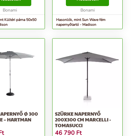
Bonami
Bonami
nt Kültéri párna 50x50
Hasonlók, mint Sun Wave fém
dison
napernyőtartó - Madison
NAPERNYŐ Ø 300
SZÜRKE NAPERNYŐ
E – HARTMAN
200X300 CM MARCELLI -
TOMASUCCI
Ft
46 790
Ft