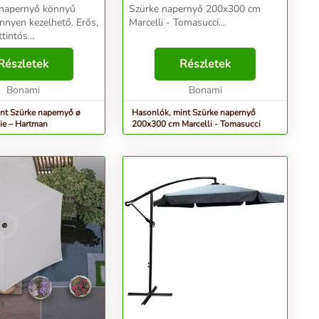
napernyő könnyű
Szürke napernyő 200x300 cm
önnyen kezelhető. Erős,
Marcelli - Tomasucci...
ttintós
sal van ellátva,
nnyíti a kinyitását.
Részletek
Részletek
iumból készült. Jó
ernyőhöz nem tart...
Bonami
Bonami
nt Szürke napernyő ø
Hasonlók, mint Szürke napernyő
ie – Hartman
200x300 cm Marcelli - Tomasucci