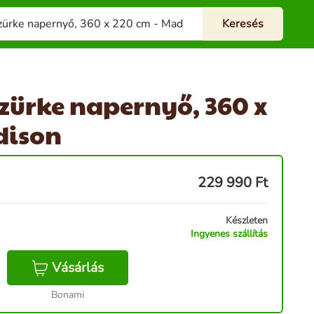
zürke napernyő, 360 x
dison
229 990
Ft
Készleten
Ingyenes szállítás
Vásárlás
Bonami