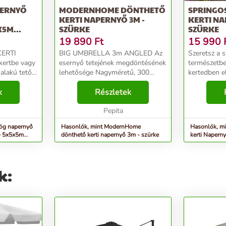
ERNYŐ
MODERNHOME DÖNTHETŐ
SPRINGO
KERTI NAPERNYŐ 3M -
KERTI NA
X5M
SZÜRKE
SZÜRKE
SZÜRKE
19 890
Ft
15 990
ERTI
BIG UMBRELLA 3m ANGLED Az
Szeretsz a 
esernyő tetejének megdöntésének
természetbe
alakú tető ,
lehetősége Nagyméretű, 300
kertedben el
 árnyékos
centiméter átmérőjű tálka Eső- és
Értékeled a
iztosítja a
k
napálló anyag Stabil, tartós váz
Részletek
barátok és 
lló
Esernyőállító kurblimechanizmus
Vagy esetle
Szellőzőnyílás ...
Pepita
feküdni a te
ög napernyő
Hasonlók, mint ModernHome
Hasonlók, mi
ző 5x5x5m
dönthető kerti napernyő 3m - szürke
kerti Napern
k: