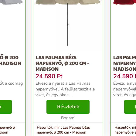
Ő Ø 200
LAS PALMAS BÉZS
LAS PALM
 MADISON
NAPERNYŐ, Ø 200 CM -
NAPERNYŐ
MADISON
MADISO
24 590
Ft
24 590
tót a csomag
Élvezd a nyarat a Las Palmas
Élvezd a ny
napernyővel! A felület taszítja a
napernyővel!
vizet, és egy okos
vizet, és eg
mechanizmusnak köszönhetően
mechanizmu
k
különböző módon dönthető és
Részletek
különböző 
állítható a magassága. Jó tudni:
állítható a 
Napernyőtartót a csomag nem t...
Bonami
Napernyőtar
apernyő ø
Hasonlók, mint Las Palmas bézs
Hasonlók, mi
dison
napernyő, ø 200 cm - Madison
napernyő, ø 