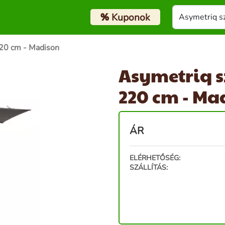
%
Kuponok
220 cm - Madison
Asymetriq s
220 cm - Ma
ÁR
ELÉRHETŐSÉG:
SZÁLLÍTÁS: