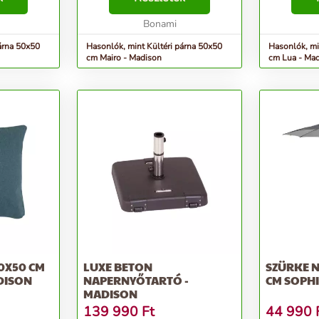
Bonami
árna 50x50
Hasonlók, mint Kültéri párna 50x50
Hasonlók, mi
cm Mairo - Madison
cm Lua - Ma
0X50 CM
LUXE BETON
SZÜRKE 
DISON
NAPERNYŐTARTÓ -
CM SOPHI
MADISON
139 990
Ft
44 990