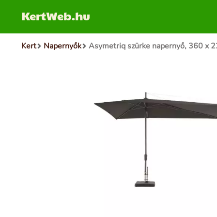
KertWeb.hu
Kert
Napernyők
Asymetriq szürke napernyő, 360 x 