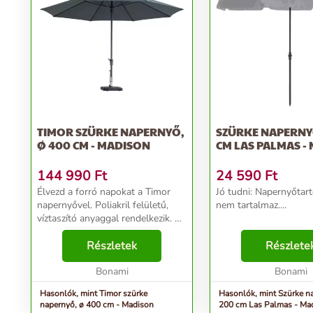
TIMOR SZÜRKE NAPERNYŐ,
SZÜRKE NAPERNY
Ø 400 CM - MADISON
CM LAS PALMAS -
144 990
Ft
24 590
Ft
Élvezd a forró napokat a Timor
Jó tudni: Napernyőtar
napernyővel. Poliakril felületű,
nem tartalmaz....
víztaszító anyaggal rendelkezik. A
fényvédő faktor SPF 50+. Jó
tudni: A napernyőtartót a csomag
Részletek
Részlete
nem tartalmazza. Javasoljuk, hogy
a nape...
Bonami
Bonami
Hasonlók, mint Timor szürke
Hasonlók, mint Szürke n
napernyő, ø 400 cm - Madison
200 cm Las Palmas - Ma