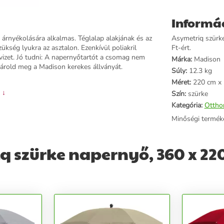
Informá
 árnyékolására alkalmas. Téglalap alakjának és az
Asymetriq szürk
kség lyukra az asztalon. Ezenkívül poliakril
Ft-ért.
 vizet. Jó tudni: A napernyőtartót a csomag nem
Márka:
Madison
sárold meg a Madison kerekes állványát.
Súly:
12.3 kg
Méret:
220 cm x 
 ↓
Szín:
szürke
Kategória:
Ottho
Minőségi termék
 szürke napernyő, 360 x 220