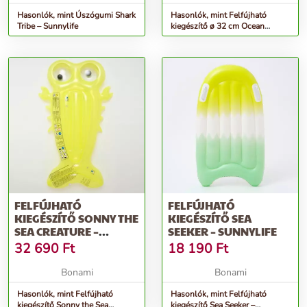
Hasonlók, mint Úszógumi Shark
Hasonlók, mint Felfújható
Tribe – Sunnylife
kiegészítő ø 32 cm Ocean
Treasure – Sunnylife
FELFÚJHATÓ
FELFÚJHATÓ
KIEGÉSZÍTŐ SONNY THE
KIEGÉSZÍTŐ SEA
SEA CREATURE –
SEEKER – SUNNYLIFE
SUNNYLIFE
32 690
Ft
18 190
Ft
Bonami
Bonami
Hasonlók, mint Felfújható
Hasonlók, mint Felfújható
kiegészítő Sonny the Sea
kiegészítő Sea Seeker –