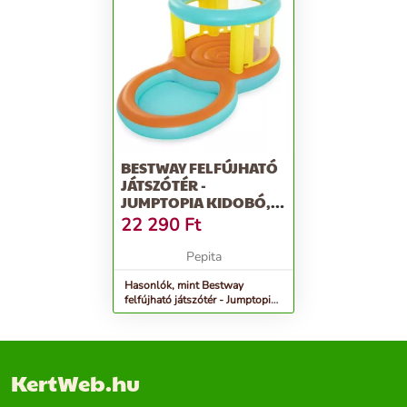
BESTWAY FELFÚJHATÓ
JÁTSZÓTÉR -
JUMPTOPIA KIDOBÓ,
239 X 142 X 102 CM
22 290
Ft
Pepita
Hasonlók, mint Bestway
felfújható játszótér - Jumptopia
kidobó, 239 x 142 x 102 cm
KertWeb.hu