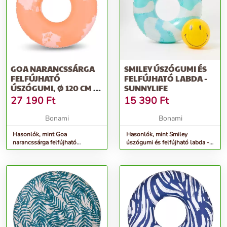
GOA NARANCSSÁRGA
SMILEY ÚSZÓGUMI ÉS
FELFÚJHATÓ
FELFÚJHATÓ LABDA -
ÚSZÓGUMI, Ø 120 CM -
SUNNYLIFE
THE NICE FLEET
27 190
Ft
15 390
Ft
Bonami
Bonami
Hasonlók, mint Goa
Hasonlók, mint Smiley
narancssárga felfújható
úszógumi és felfújható labda -
úszógumi, ø 120 cm - The Nice
Sunnylife
Fleet