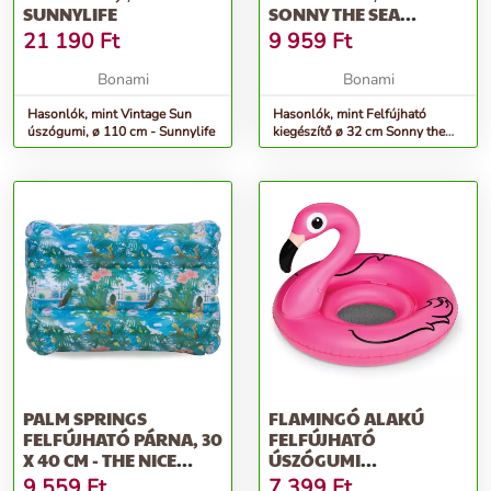
SUNNYLIFE
SONNY THE SEA
CREATURE – SUNNYLIFE
21 190
Ft
9 959
Ft
Bonami
Bonami
Hasonlók, mint Vintage Sun
Hasonlók, mint Felfújható
úszógumi, ø 110 cm - Sunnylife
kiegészítő ø 32 cm Sonny the
Sea Creature – Sunnylife
PALM SPRINGS
FLAMINGÓ ALAKÚ
FELFÚJHATÓ PÁRNA, 30
FELFÚJHATÓ
X 40 CM - THE NICE
ÚSZÓGUMI
FLEET
GYEREKEKNEK - BIG
9 559
Ft
7 399
Ft