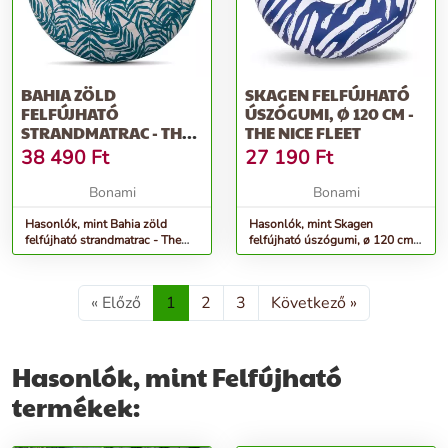
BAHIA ZÖLD
SKAGEN FELFÚJHATÓ
FELFÚJHATÓ
ÚSZÓGUMI, Ø 120 CM -
STRANDMATRAC - THE
THE NICE FLEET
NICE FLEET
38 490
Ft
27 190
Ft
Bonami
Bonami
Hasonlók, mint Bahia zöld
Hasonlók, mint Skagen
felfújható strandmatrac - The
felfújható úszógumi, ø 120 cm -
Nice Fleet
The Nice Fleet
« Előző
1
2
3
Következő »
Hasonlók, mint Felfújható
termékek: