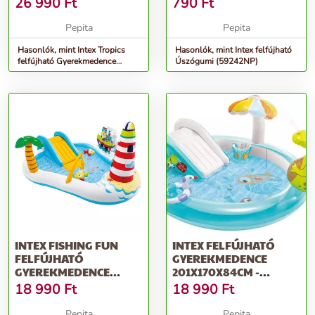
26 990
Ft
790
Ft
Pepita
Pepita
Hasonlók, mint Intex Tropics
Hasonlók, mint Intex felfújható
felfújható Gyerekmedence
Úszógumi (59242NP)
(57158NP)
INTEX FISHING FUN
INTEX FELFÚJHATÓ
FELFÚJHATÓ
GYEREKMEDENCE
GYEREKMEDENCE
201X170X84CM -
218X188X99CM -
ALIGÁTOR (57165NP)
18 990
Ft
18 990
Ft
TENGERP...
Pepita
Pepita