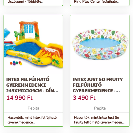
Úszógumi - Többféle
Ring Play Center felfújható
(58221NP)
Gyerekmedence 297x193x1...
INTEX FELFÚJHATÓ
INTEX JUST SO FRUITY
GYEREKMEDENCE
FELFÚJHATÓ
249X191X109CM - DÍNÓ
GYEREKMEDENCE -
PARK (57444NP)
GYÜMÖLCS 122X25CM...
14 990
Ft
3 490
Ft
Pepita
Pepita
Hasonlók, mint Intex felfújható
Hasonlók, mint Intex Just So
Gyerekmedence
Fruity felfújható Gyerekmedence
249x191x109cm - Dínó park
- Gyümölcs 122x25cm...
(57444NP)