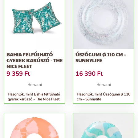
BAHIA FELFÚJHATÓ
ÚSZÓGUMI Ø 110 CM –
GYEREK KARÚSZÓ - THE
SUNNYLIFE
NICE FLEET
9 359
Ft
16 390
Ft
Bonami
Bonami
Hasonlók, mint Bahia felfújható
Hasonlók, mint Úszógumi ø 110
gyerek karúszó - The Nice Fleet
cm – Sunnylife