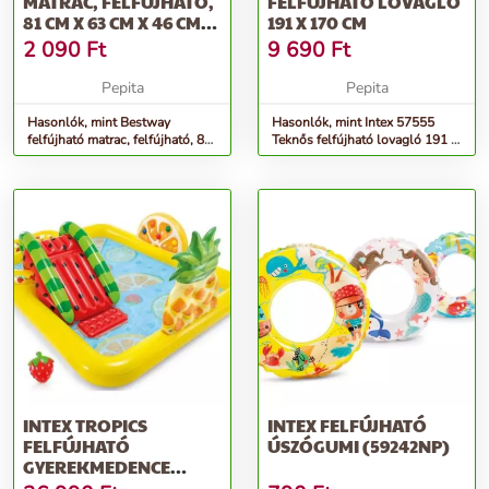
MATRAC, FELFÚJHATÓ,
FELFÚJHATÓ LOVAGLÓ
81 CM X 63 CM X 46 CM,
191 X 170 CM
TÖBBSZÍNŰ
2 090
Ft
9 690
Ft
Pepita
Pepita
Hasonlók, mint Bestway
Hasonlók, mint Intex 57555
felfújható matrac, felfújható, 81
Teknős felfújható lovagló 191 x
cm x 63 cm x 46 cm, többszínű
170 cm
INTEX TROPICS
INTEX FELFÚJHATÓ
FELFÚJHATÓ
ÚSZÓGUMI (59242NP)
GYEREKMEDENCE
(57158NP)