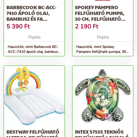
BARBECOOK BC-ACC-
SPOKEY PAMPERO
7410 ÁPOLÓ OLAJ,
FELFÚJHATÓ PUMPA,
BAMBUSZ ÉS FA
30 CM, FELFÚJHATÓ
TERMÉKEKHEZ, 200ML
TŰKKEL
5 390
Ft
2 190
Ft
Pepita
Pepita
Hasonlók, mint Barbecook BC-
Hasonlók, mint Spokey
ACC-7410 ápoló olaj, bambusz
Pampero felfújható pumpa, 30
és fa termékekhez, 200ml
cm, felfújható tűkkel
BESTWAY FELFÚJHATÓ
INTEX 57555 TEKNŐS