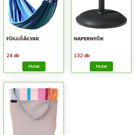
FÜGGŐÁGYAK
NAPERNYŐK
24 db
132 db
Mutat
Mutat