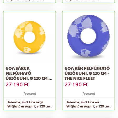
Creature – Sunnylife
Sunnylife
GOA SÁRGA
GOA KÉK FELFÚJHATÓ
FELFÚJHATÓ
ÚSZÓGUMI, Ø 120 CM -
ÚSZÓGUMI, Ø 120 CM -
THE NICE FLEET
THE NICE FLEET
27 190
Ft
27 190
Ft
Bonami
Bonami
Hasonlók, mint Goa sárga
Hasonlók, mint Goa kék
felfújható úszógumi, ø 120 cm -
felfújható úszógumi, ø 120 cm -
The Nice Fleet
The Nice Fleet