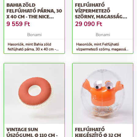
BAHIA ZÖLD
FELFÚJHATÓ
FELFÚJHATÓ PÁRNA, 30
VÍZPERMETEZŐ
X 40 CM - THE NICE
SZÖRNY, MAGASSÁG
FLEET
2,15 M - BIG MOUTH INC.
9 559
Ft
29 090
Ft
Bonami
Bonami
Hasonlók, mint Bahia zöld
Hasonlók, mint Felfújható
felfújható párna, 30 x 40 cm -
vízpermetező szörny, magasság
The Nice Fleet
2,15 m - Big Mouth Inc.
VINTAGE SUN
FELFÚJHATÓ
ÚSZÓGUMI, Ø 110 CM -
KIEGÉSZÍTŐ Ø 32 CM