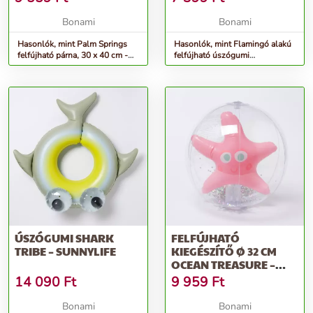
MOUTH INC.
Bonami
Bonami
Hasonlók, mint Palm Springs
Hasonlók, mint Flamingó alakú
felfújható párna, 30 x 40 cm -
felfújható úszógumi
The Nice Fleet
gyerekeknek - Big Mouth Inc.
ÚSZÓGUMI SHARK
FELFÚJHATÓ
TRIBE – SUNNYLIFE
KIEGÉSZÍTŐ Ø 32 CM
OCEAN TREASURE –
SUNNYLIFE
14 090
Ft
9 959
Ft
Bonami
Bonami