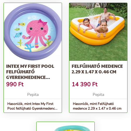
INTEX MY FIRST POOL
FELFÚJHATÓ MEDENCE
FELFÚJHATÓ
2.29 X 1.47 X 0.46 CM
GYEREKMEDENCE
61X15CM (59409)
990
Ft
14 390
Ft
Pepita
Pepita
Hasonlók, mint Intex My First
Hasonlók, mint Felfújható
Pool felfújható Gyerekmedence
medence 2.29 x 1.47 x 0.46 cm
61x15cm (59409)