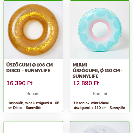
ÚSZÓGUMI Ø 108 CM
MIAMI
DISCO – SUNNYLIFE
ÚSZÓGUMI, Ø 110 CM -
SUNNYLIFE
16 390
Ft
12 890
Ft
Bonami
Bonami
Hasonlók, mint Úszógumi ø 108
Hasonlók, mint Miami
cm Disco – Sunnylife
úszógumi, ø 110 cm - Sunnylife