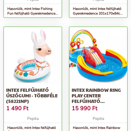
Hasonlók, mint Intex Fishing
Hasonlók, mint Intex felfújható
Fun felfújható Gyerekmedence
Gyerekmedence 201x170x84cm
218x188x99cm - Tengerp...
- Aligátor (57165NP)
INTEX FELFÚJHATÓ
INTEX RAINBOW RING
ÚSZÓGUMI - TÖBBFÉLE
PLAY CENTER
(58221NP)
FELFÚJHATÓ
GYEREKMEDENCE
1 490
Ft
15 990
Ft
297X193X1...
Pepita
Pepita
Hasonlók, mint Intex felfújható
Hasonlók, mint Intex Rainbow