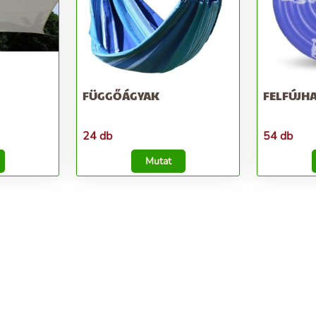
FÜGGŐÁGYAK
FELFÚJH
24 db
54 db
Mutat