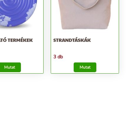
ATÓ TERMÉKEK
STRANDTÁSKÁK
3 db
Mutat
Mutat