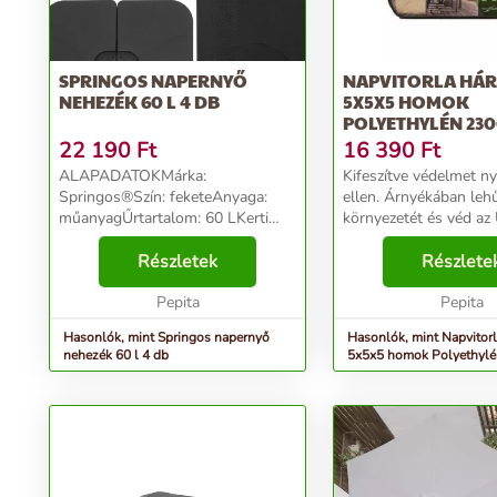
SPRINGOS NAPERNYŐ
NAPVITORLA HÁ
NEHEZÉK 60 L 4 DB
5X5X5 HOMOK
POLYETHYLÉN 23
22 190
Ft
16 390
Ft
ALAPADATOKMárka:
Kifeszítve védelmet ny
Springos®Szín: feketeAnyaga:
ellen. Árnyékában lehű
műanyagŰrtartalom: 60 LKerti
környezetét és véd az
napernyő rakomány - 4 elemes
sugaraktól. Az erősíte
készletElemek méretei: 50 x 50 x
Részletek
és a sarkokban kialakí
Részlete
7 cmTartalmazza a következőket:
rozsdamentes gyűrűk
4x fémhorgony az elemek
Pepita
köszönhetően könnye
Pepita
összeka...
felszerelhe...
Hasonlók, mint Springos napernyő
Hasonlók, mint Napvitor
nehezék 60 l 4 db
5x5x5 homok Polyethyl