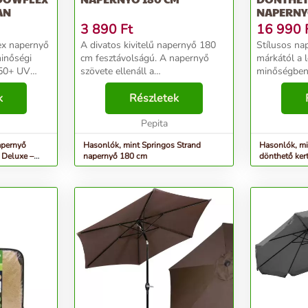
AN
NAPERNYŐ
HAJTÓKA
3 890
Ft
16 990
x napernyő
A divatos kivitelű napernyő 180
Stílusos na
inőségi
cm fesztávolságú. A napernyő
márkától a 
 50+ UV
szövete ellenáll a
minőségben
tartós,
szennyeződéseknek és az időjárási
napernyője i
isszaveri a
k
viszonyoknak. Ezenkívül az ernyő
Részletek
kertben, ter
 alumínium
dőlésszögének megváltoztatása
egyaránt. A
lehetővé teszi a napern...
Pepita
vízálló anyag
apernyő
Hasonlók, mint Springos Strand
Hasonlók, mi
Deluxe –
napernyő 180 cm
dönthető ker
és hajtókarral