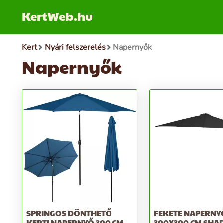
KertWeb.hu
Kert
Nyári felszerelés
Napernyők
Napernyők
SPRINGOS DÖNTHETŐ
FEKETE NAPERNY
KERTI NAPERNYŐ 300 CM -
300X300 CM SH