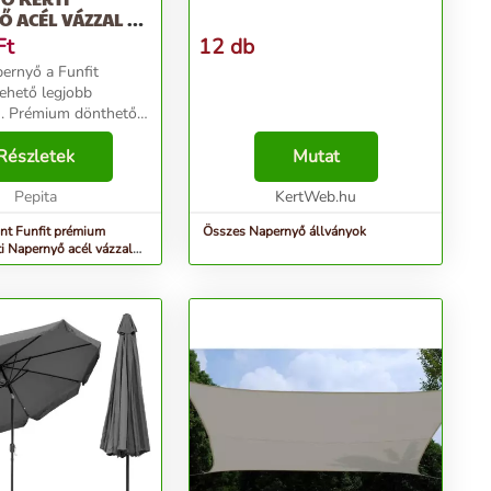
 ACÉL VÁZZAL ÉS
RRAL...
Ft
12 db
pernyő a Funfit
lehető legjobb
. Prémium dönthető
deális választás a
aszra vagy az erkélyre
Részletek
Mutat
 3 méter átmérőjű
borítással...
Pepita
KertWeb.hu
nt Funfit prémium
Összes Napernyő állványok
ti Napernyő acél vázzal
...