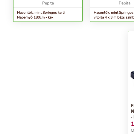
napszakhoz. Ez a k...
Pepita
Pepita
Hasonlók, mint Springos kerti
Hasonlók, mint Springo
Napernyő 180cm - kék
vitorla 4 x 3 m bézs szín
F
N
-
1
M