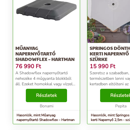
MŰANYAG
SPRINGOS DÖNT
NAPERNYŐTARTÓ
KERTI NAPERNYŐ 
SHADOWFLEX – HARTMAN
SZÜRKE
76 990
Ft
15 990
Ft
A Shadowflex napernyőtartó
Szeretsz a szabadban,
nehezéke 4 műgyanta blokkból
természetben lenni vag
áll. Ezeket homokkal vagy vízzel
kertedben eltölteni az 
lehet megtölteni, majd a talapzat
Értékeled a hosszú ór
acélkeresztjére szerelni. Az egész
Részletek
barátok és a család t
Részlete
elegendő terhet képez egy
Vagy esetleg szeretné
dönthető tengely...
Bonami
feküdni a tengerpart...
Pepita
Hasonlók, mint Műanyag
Hasonlók, mint Springos
napernyőtartó Shadowflex – Hartman
kerti Napernyő 2,5m - sz