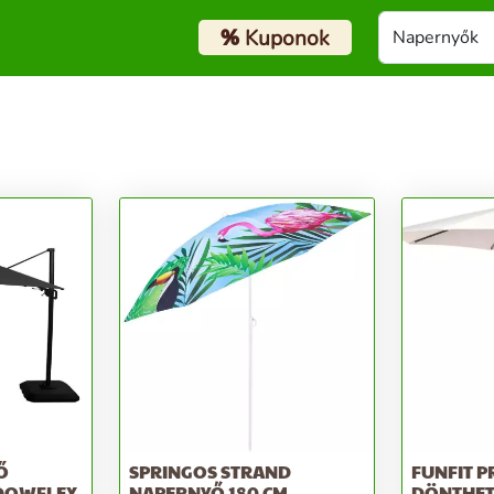
%
Kuponok
Ő
SPRINGOS STRAND
FUNFIT 
ADOWFLEX
NAPERNYŐ 180 CM
DÖNTHET