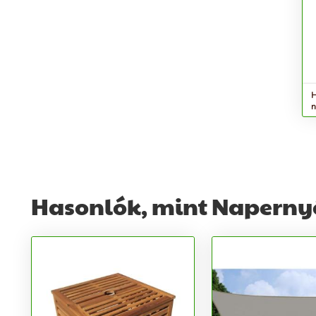
H
n
Hasonlók, mint Naperny