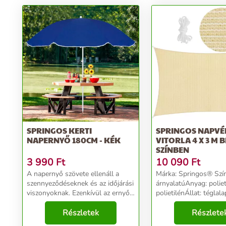
SPRINGOS KERTI
SPRINGOS NAPV
NAPERNYŐ 180CM - KÉK
VITORLA 4 X 3 M B
SZÍNBEN
3 990
Ft
10 090
Ft
A napernyő szövete ellenáll a
Márka: Springos® Szín
szennyeződéseknek és az időjárási
árnyalatúAnyag: poliet
viszonyoknak. Ezenkívül az ernyő
polietilénÁllat: tégla
dőlésszögének megváltoztatása
védelem: 300 cm...
lehetővé teszi a napernyő
Részletek
Részlete
helyzetének beállítását a