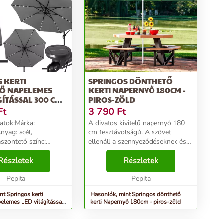
 KERTI
SPRINGOS DÖNTHETŐ
Ő NAPELEMES
KERTI NAPERNYŐ 180CM -
GÍTÁSSAL 300 CM -
PIROS-ZÖLD
Ft
3 790
Ft
atok:Márka:
A divatos kivitelű napernyő 180
yag: acél,
cm fesztávolságú. A szövet
ászontető színe:
ellenáll a szennyeződéseknek és
zet: 8 panelVáz színe:
az időjárási viszonyoknak.
szórtan bevonvaLED-ek
Részletek
Ezenkívül az ernyő dőlésszögének
Részletek
ny színe:
megváltoztatása lehetővé teszi az
Napelemes
Pepita
napernyő helyze...
Pepita
s: 3x...
nt Springos kerti
Hasonlók, mint Springos dönthető
elemes LED világítással
kerti Napernyő 180cm - piros-zöld
rke