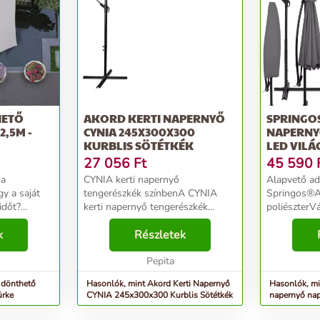
HETŐ
AKORD KERTI NAPERNYŐ
SPRINGOS
2,5M -
CYNIA 245X300X300
NAPERNY
KURBLIS SÖTÉTKÉK
LED VILÁ
SZÜRKE
27 056
Ft
45 590
 a
CYNIA kerti napernyő
Alapvető ad
y a saját
tengerészkék színbenA CYNIA
Springos®An
időt?
kerti napernyő tengerészkék
poliészterV
ákat a
színben minden kert vagy terasz
grafitSzerke
ársaságában?
k
elengedhetetlen tartozéka. Ez az
Részletek
fekete, por
l nyugodtan
elegáns modell 3 méteres
száma: 32Fé
szélességével nagy árnyékot
Pepita
hidegfehér
bizto...
energiaellátá
 dönthető
Hasonlók, mint Akord Kerti Napernyő
Hasonlók, mi
ürke
CYNIA 245x300x300 Kurblis Sötétkék
napernyő nap
300 cm - szü