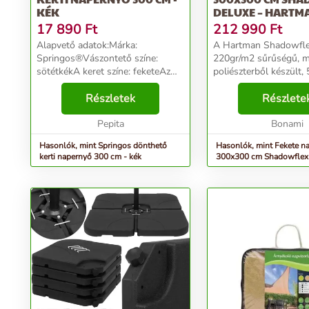
KÉK
DELUXE – HARTM
17 890
Ft
212 990
Ft
Alapvető adatok:Márka:
A Hartman Shadowfle
Springos®Vászontető színe:
220gr/m2 sűrűségű, m
sötétkékA keret színe: feketeAz
poliészterből készült,
ernyő dőlésszögének állítása:
szűrővel , amely erős, 
igenTeljes magasság: 245
Részletek
megtartja a színét és v
Részlete
cmEsernyő fesztávolsága: 290
szennyeződéseket. Az
cmSzélesség az esernyő anyagát
Pepita
váznak köszönhe...
Bonami
köv...
Hasonlók, mint Springos dönthető
Hasonlók, mint Fekete n
kerti napernyő 300 cm - kék
300x300 cm Shadowflex 
Hartman