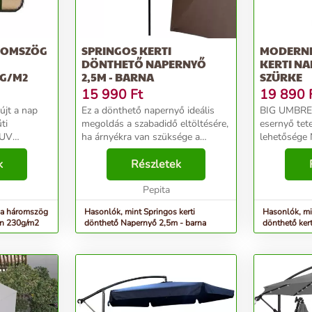
ROMSZÖG
SPRINGOS KERTI
MODERN
DÖNTHETŐ NAPERNYŐ
KERTI NA
0G/M2
2,5M - BARNA
SZÜRKE
15 990
Ft
19 890
újt a nap
Ez a dönthető napernyő ideális
BIG UMBRE
ti
megoldás a szabadidő eltöltésére,
esernyő te
 UV
ha árnyékra van szüksége a
lehetősége
tt széleknek
tengerparton, a medence mellett
centiméter 
tott
k
vagy az udvaron, egész nyáron. A
Részletek
napálló anya
nek
napernyő megvéd a káros nap
Esernyőállí
n
sugárzásától és...
Pepita
Szellőzőnyílá
la háromszög
Hasonlók, mint Springos kerti
Hasonlók, m
én 230g/m2
dönthető Napernyő 2,5m - barna
dönthető ker