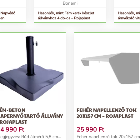
Bonami
poliészter 
s Napvédő
Hasonlók, mint Fém kerék készlet
Hasonlók, mi
ben
állványhoz 4 db-os – Rojaplast
árnyékoló vit
3x3m Modern
ÉM-BETON
FEHÉR NAPELLENZŐ TOK
APERNYŐTARTÓ ÁLLVÁNY
20X157 CM – ROJAPLAST
 ROJAPLAST
4 990
Ft
25 990
Ft
egjegyzés: Rúd átmérő 5,8 cm...
Fehér napellenző tok 20x157 cm