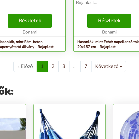
Rojaplast...
Részletek
Részletek
Bonami
Bonami
asonlók, mint Fém-beton
Hasonlók, mint Fehér napellenző tok
apernyőtartó állvány - Rojaplast
20x157 cm – Rojaplast
« Előző
1
2
3
…
7
Következő »
ők: