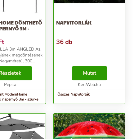
HOME DÖNTHETŐ
NAPVITORLÁK
PERNYŐ 3M -
Ft
36 db
LLA 3m ANGLED Az
tejének megdöntésének
 Nagyméretű, 300
átmérőjű tálka Eső- és
g Stabil, tartós váz
Részletek
Mutat
tó kurblimechanizmus
s ...
Pepita
KertWeb.hu
int ModernHome
Összes Napvitorlák
ti napernyő 3m - szürke