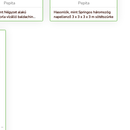
anyag 180g/m2...
Pepita
gyűrűBeépítőkapcsok és
Pepita
hordtáska tarto...
nt Négyzet alakú
Hasonlók, mint Springos háromszög
orla vízálló baldachin
napellenző 3 x 3 x 3 x 3 m sötétszürke
Home...
 –