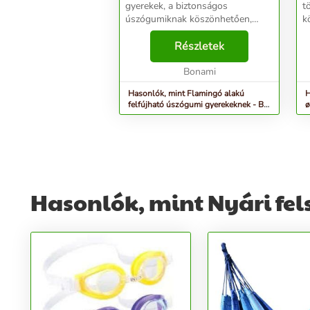
gyerekek, a biztonságos
t
úszógumiknak köszönhetően,
k
magabiztosan mozoghatnak a
a
vízben. Szerezd be azt az
Részletek
n
úszógumit, amelyik kitűnik majd a
v
többi közül! Az aranyos B...
Bonami
tu
Hasonlók, mint Flamingó alakú
H
felfújható úszógumi gyerekeknek - Big
ø
Mouth Inc.
Hasonlók, mint Nyári fels