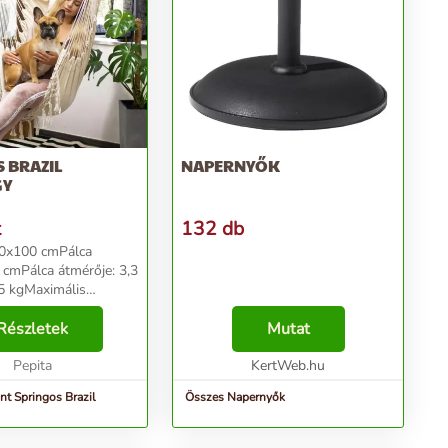
IL
NAPERNYŐK
GY
t
132 db
30x100 cmPálca
 cmPálca átmérője: 3,3
5 kgMaximális
150kgAnyag: 65%
Részletek
Mutat
iegészítők:2 kényelmes
entális
Pepita
KertWeb.hu
nált váz....
Springos Brazil
Összes Napernyők