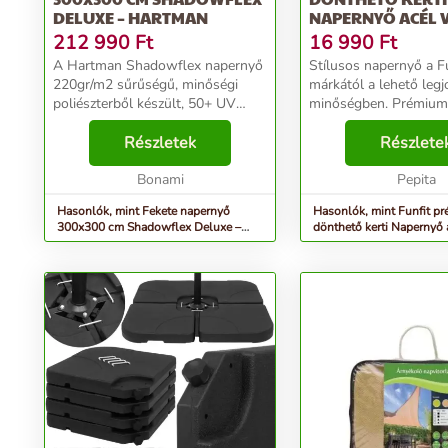
DELUXE – HARTMAN
NAPERNYŐ ACÉL V
HAJTÓKARRAL...
212 990
Ft
16 990
Ft
A Hartman Shadowflex napernyő
Stílusos napernyő a F
220gr/m2 sűrűségű, minőségi
márkától a lehető leg
poliészterből készült, 50+ UV
minőségben. Prémium
szűrővel , amely erős, tartós,
napernyője ideális vál
megtartja a színét és visszaveri a
Részletek
kertben, teraszra vagy
Részlete
szennyeződéseket. Az alumínium
egyaránt. A 3 méter á
váznak köszönhe...
Bonami
vízálló anyagborítással.
Pepita
Hasonlók, mint Fekete napernyő
Hasonlók, mint Funfit p
300x300 cm Shadowflex Deluxe –
dönthető kerti Napernyő 
Hartman
és hajtókarral...