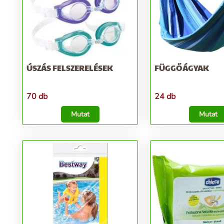
ÚSZÁS FELSZERELÉSEK
FÜGGŐÁGYAK
70 db
24 db
Mutat
Mutat