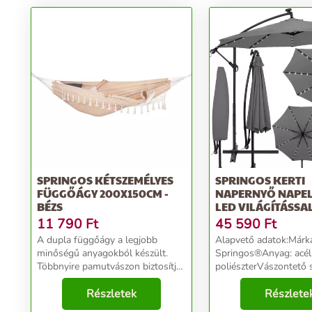
SPRINGOS KÉTSZEMÉLYES
SPRINGOS KERTI
FÜGGŐÁGY 200X150CM -
NAPERNYŐ NAPE
BÉZS
LED VILÁGÍTÁSSAL
SZÜRKE
11 790
Ft
45 590
Ft
A dupla függőágy a legjobb
Alapvető adatok:Márk
minőségű anyagokból készült.
Springos®Anyag: acél
Többnyire pamutvászon biztosítja
poliészterVászontető s
a maximális légáteresztő
grafitSzerkezet: 8 pan
képességet és alkalmazkodik a
Részletek
fekete, porszórtan b
Részlete
testhez. Összecsukva könnyű,
száma: 32Fény színe: