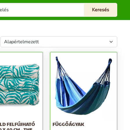
LD FELFÚJHATÓ
FÜGGŐÁGYAK
 X 40 CM - THE