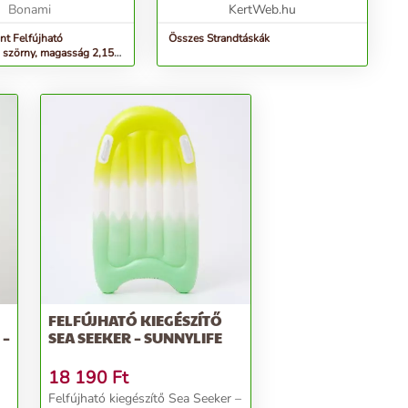
s ö...
Bonami
KertWeb.hu
nt Felfújható
Összes Strandtáskák
 szörny, magasság 2,15
h Inc.
FELFÚJHATÓ KIEGÉSZÍTŐ
 –
SEA SEEKER – SUNNYLIFE
18 190
Ft
Felfújható kiegészítő Sea Seeker –