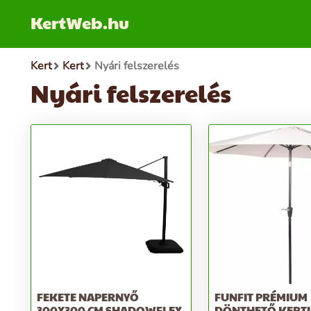
KertWeb.hu
Kert
Kert
Nyári felszerelés
Nyári felszerelés
FEKETE NAPERNYŐ
FUNFIT PRÉMIUM
300X300 CM SHADOWFLEX
DÖNTHETŐ KERTI