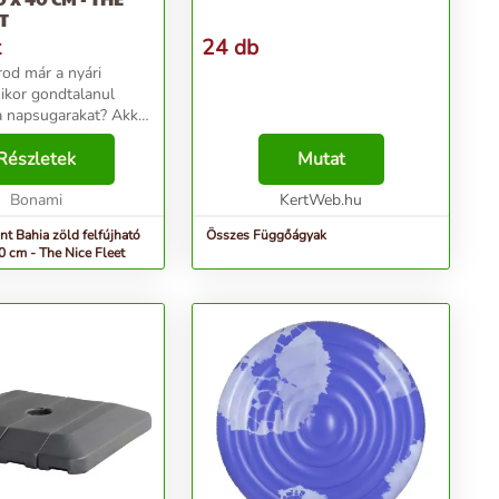
T
t
24 db
árod már a nyári
ikor gondtalanul
a napsugarakat? Akkor
 a a The Nice Fleet
elfújható kiegészítők
Részletek
Mutat
ak a vízbe! Ez a
r...
Bonami
KertWeb.hu
nt Bahia zöld felfújható
Összes Függőágyak
0 cm - The Nice Fleet