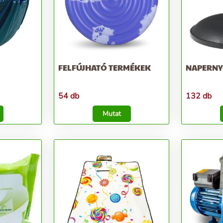
FELFÚJHATÓ TERMÉKEK
NAPERN
54 db
132 db
Mutat