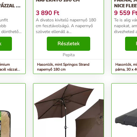
ÁZZAL ÉS
NICE FLEE
3 890
Ft
9 559
F
unfit
A divatos kivitelű napernyő 180
Te is alig v
jobb
cm fesztávolságú. A napernyő
napokat, am
 dönthető
szövete ellenáll a
élvezheted 
asztás a
szennyeződéseknek és az időjárási
hagyd, hogy
 az erkélyre
k
viszonyoknak. Ezenkívül az ernyő
Részletek
márka és a f
tmérőjű
dőlésszögének megváltoztatása
becsalogassan
..
lehetővé teszi a napern...
Pepita
felfújható pá
rémium
Hasonlók, mint Springos Strand
Hasonlók, mi
acél vázzal
napernyő 180 cm
párna, 30 x 4