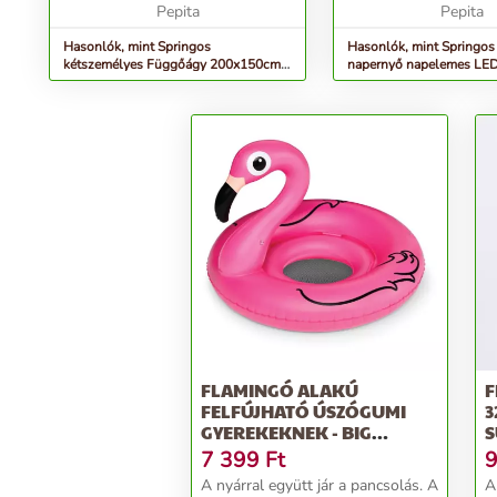
Pepita
bárhová magával viheti. ...
hidegfehérNapelemes
Pepita
energiaellátás: 3x...
Hasonlók, mint Springos
Hasonlók, mint Springos 
kétszemélyes Függőágy 200x150cm -
napernyő napelemes LED 
bézs
300 cm - szürke
FLAMINGÓ ALAKÚ
F
FELFÚJHATÓ ÚSZÓGUMI
3
GYEREKEKNEK - BIG
S
MOUTH INC.
7 399
Ft
9
A nyárral együtt jár a pancsolás. A
A