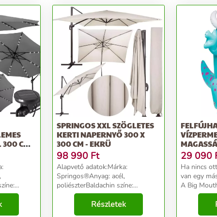
SPRINGOS XXL SZÖGLETES
FELFÚJH
LEMES
KERTI NAPERNYŐ 300 X
VÍZPERME
 300 CM -
300 CM - EKRÜ
MAGASSÁG 
MOUTH I
98 990
Ft
29 090
a:
Alapvető adatok:Márka:
Ha nincs ot
,
Springos®Anyag: acél,
van egy más
zíne:
poliészterBaldachin színe:
A Big Mout
elVáz színe:
ekrüSzerkezet: 8 panelVászontető
nélkül is leh
evonvaLED-ek
k
alakja: négyzet alakúVáz színe:
Részletek
napokat. A hatalmas, felfújható
barna, porszórtan
elefánt vize