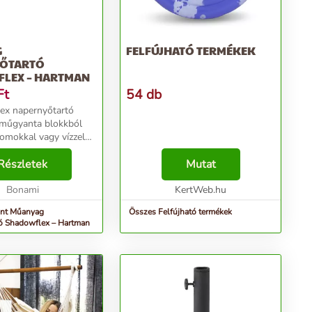
G
FELFÚJHATÓ TERMÉKEK
ŐTARTÓ
LEX – HARTMAN
Ft
54 db
ex napernyőtartó
 műgyanta blokkból
homokkal vagy vízzel
teni, majd a talapzat
ére szerelni. Az egész
Részletek
Mutat
rhet képez egy
gely...
Bonami
KertWeb.hu
int Műanyag
Összes Felfújható termékek
ó Shadowflex – Hartman