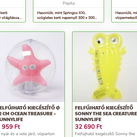
bevonvaMechanizmus:
Pepita
gyerekekre é
kurbliTartalmazza a fedel...
kerti
Hasonlók, mint Springos XXL
Hasonlók, mi
világítással
szögletes kerti napernyő 300 x 300
vízpermetező
cm - ekrü
m - Big Mout
ELFÚJHATÓ KIEGÉSZÍTŐ Ø
FELFÚJHATÓ KIEGÉSZÍTŐ
2 CM OCEAN TREASURE –
SONNY THE SEA CREATURE
UNNYLIFE
SUNNYLIFE
 959
Ft
32 690
Ft
 nyár és a vele járó, vízparton
Felfújható kiegészítő Sonny the