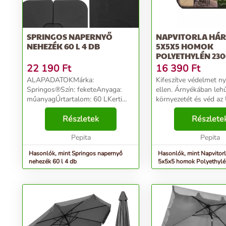
SPRINGOS NAPERNYŐ
NAPVITORLA HÁ
NEHEZÉK 60 L 4 DB
5X5X5 HOMOK
POLYETHYLÉN 23
22 190
Ft
16 390
Ft
ALAPADATOKMárka:
Kifeszítve védelmet ny
Springos®Szín: feketeAnyaga:
ellen. Árnyékában lehű
műanyagŰrtartalom: 60 LKerti
környezetét és véd az
napernyő rakomány - 4 elemes
sugaraktól. Az erősíte
készletElemek méretei: 50 x 50 x
Részletek
és a sarkokban kialakí
Részlete
7 cmTartalmazza a következőket:
rozsdamentes gyűrűk
4x fémhorgony az elemek
Pepita
köszönhetően könnye
Pepita
összeka...
felszerelhe...
Hasonlók, mint Springos napernyő
Hasonlók, mint Napvitor
nehezék 60 l 4 db
5x5x5 homok Polyethyl