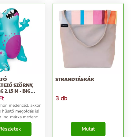
ATÓ
STRANDTÁSKÁK
TEZŐ SZÖRNY,
2,15 M - BIG
NC.
Ft
3 db
thon medencéd, akkor
 hűsítő megoldás is!
h Inc. márka medence
űti a forró nyári
Részletek
Mutat
t permetez a