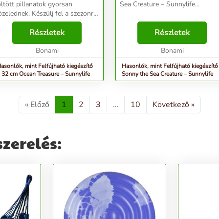
öltött pillanatok gyorsan
Sea Creature – Sunnylife...
özelednek. Készülj fel a szezonra
 Sunnylife márkával! Matracok,
apozóágyak és egyéb kiegészítők
Részletek
Részletek
idám társaságot nyújtanak. Jó
dni: ...
Bonami
Bonami
asonlók, mint Felfújható kiegészítő
Hasonlók, mint Felfújható kiegészítő
 32 cm Ocean Treasure – Sunnylife
Sonny the Sea Creature – Sunnylife
« Előző
1
2
3
…
10
Következő »
zerelés: