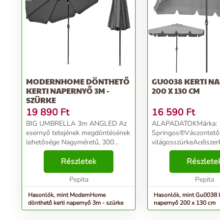
MODERNHOME DÖNTHETŐ
GU0038 KERTI N
KERTI NAPERNYŐ 3M -
200 X 130 CM
SZÜRKE
19 890
Ft
16 590
Ft
BIG UMBRELLA 3m ANGLED Az
ALAPADATOKMárka:
esernyő tetejének megdöntésének
Springos®Vászontető 
lehetősége Nagyméretű, 300
világosszürkeAcélszerk
centiméter átmérőjű tálka Eső- és
feketeAnyag: 100% pol
napálló anyag Stabil, tartós váz
Részletek
acélFelépítés: 4 panel 
Részlete
Esernyőállító kurblimechanizmus
alakú előtetőKiterjesz
Szellőzőnyílás ...
Pepita
mechanizmusa: kurbli
Pepita
lombkoron...
Hasonlók, mint ModernHome
Hasonlók, mint Gu0038 k
dönthető kerti napernyő 3m - szürke
napernyő 200 x 130 cm