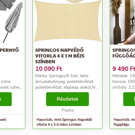
APERNYŐ
SPRINGOS NAPVÉDŐ
SPRINGOS BRAZ
VITORLA 4 X 3 M BÉZS
FÜGGŐÁ
SZÍNBEN
10 090
Ft
9 490
F
Márka: Springos® Szín: bézs
Méretek: 1
színe:
árnyalatúAnyag: polietilénÁllat:
hossza: 100
ezet színe:
polietilénÁllat: téglalap alakúUV
cmSúly: 2,1
iészter /
védelem: 300 cm...
terhelés: 
- téglalap
k
Részletek
pamut 35%
tés
poliészterK
A
Pepita
párnaOrnam
rojtokImpreg
erti
Hasonlók, mint Springos Napvédő
Hasonlók, mint 
vitorla 4 x 3 m bézs színben
függőágy