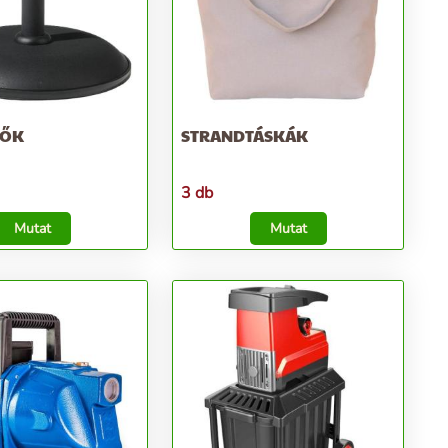
YŐK
STRANDTÁSKÁK
3 db
Mutat
Mutat