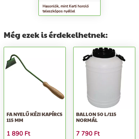
Hasonlók, mint Kerti horoló
teleszkópos nyéllel
Még ezek is érdekelhetnek:
FA NYELŰ KÉZI KAPÍRCS
BALLON 50 L/115
115 MM
NORMÁL
1 890
Ft
7 790
Ft