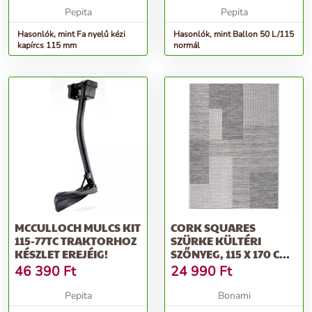
Pepita
Pepita
Hasonlók, mint Fa nyelű kézi
Hasonlók, mint Ballon 50 L/115
kapírcs 115 mm
normál
MCCULLOCH MULCS KIT
CORK SQUARES
115-77TC TRAKTORHOZ
SZÜRKE KÜLTÉRI
KÉSZLET EREJÉIG!
SZŐNYEG, 115 X 170 CM -
UNIVERSAL
46 390
Ft
24 990
Ft
Pepita
Bonami