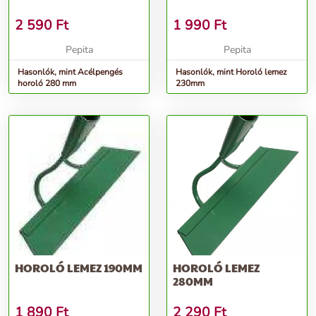
2 590
Ft
1 990
Ft
Pepita
Pepita
Hasonlók, mint Acélpengés
Hasonlók, mint Horoló lemez
horoló 280 mm
230mm
HOROLÓ LEMEZ 190MM
HOROLÓ LEMEZ
280MM
1 890
Ft
2 290
Ft