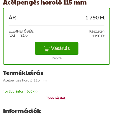
Acélpengés horoló 115 mm
ÁR
1 790
Ft
ELÉRHETŐSÉG:
Készleten
SZÁLLÍTÁS:
1190 Ft
Vásárlás
Pepita
Termékleírás
Acélpengés horoló 115 mm
További információk>>
↓ Több részlet... ↓
Információk