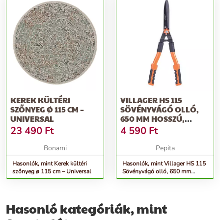
KEREK KÜLTÉRI
VILLAGER HS 115
SZŐNYEG Ø 115 CM –
SÖVÉNYVÁGÓ OLLÓ,
UNIVERSAL
650 MM HOSSZÚ,
VÁGÁSI ÁTMÉRŐ 5 M...
23 490
Ft
4 590
Ft
Bonami
Pepita
Hasonlók, mint Kerek kültéri
Hasonlók, mint Villager HS 115
szőnyeg ø 115 cm – Universal
Sövényvágó olló, 650 mm
hosszú, vágási átmérő 5 m...
Hasonló kategóriák, mint