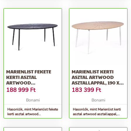
MARIENLIST FEKETE
MARIENLIST KERTI
KERTI ASZTAL
ASZTAL ARTWOOD
ARTWOOD
ASZTALLAPPAL, 190 X
ASZTALLAPPAL, 190 X
115 CM - BONAMI
188 999
Ft
183 399
Ft
115 CM - BONAMI
SELECTION
SELECTION
Bonami
Bonami
Hasonlók, mint Marienlist fekete
Hasonlók, mint Marienlist kerti
kerti asztal artwood
asztal artwood asztallappal,
asztallappal, 190 x 115 cm -
190 x 115 cm - Bonami
Bonami Selection
Selection