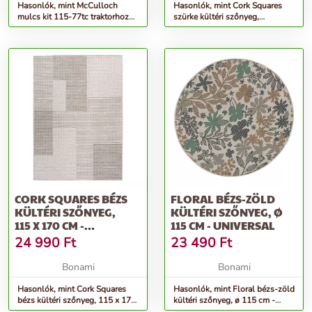
Hasonlók, mint McCulloch
Hasonlók, mint Cork Squares
mulcs kit 115-77tc traktorhoz
szürke kültéri szőnyeg,
Készlet erejéig!
115 x 170 cm - Universal
CORK SQUARES BÉZS
FLORAL BÉZS-ZÖLD
KÜLTÉRI SZŐNYEG,
KÜLTÉRI SZŐNYEG, Ø
115 X 170 CM -
115 CM - UNIVERSAL
UNIVERSAL
24 990
Ft
23 490
Ft
Bonami
Bonami
Hasonlók, mint Cork Squares
Hasonlók, mint Floral bézs-zöld
bézs kültéri szőnyeg, 115 x 170
kültéri szőnyeg, ø 115 cm -
cm - Universal
Universal