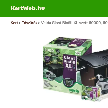
KertWeb.hu
Kert
Tószűrők
Velda Giant Biofill XL szett 60000, 60