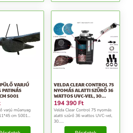
EPÜLŐ VARJÚ
VELDA CLEAR CONTROL 75
 PATINÁS
NYOMÁS ALATTI SZŰRŐ 36
 CM S001
WATTOS UVC-VEL, 30...
t
194 390
Ft
lő varjú műanyag
Velda Clear Control 75 nyomás
ás 80*11*45 cm S001...
alatti szűrő 36 wattos UVC-vel,
30......