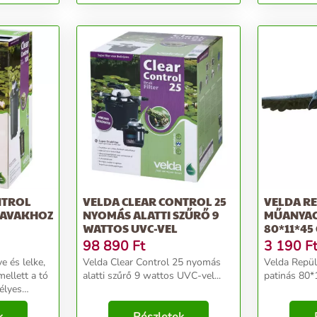
NTROL
VELDA CLEAR CONTROL 25
VELDA R
 TAVAKHOZ
NYOMÁS ALATTI SZŰRŐ 9
MŰANYAG
WATTOS UVC-VEL
80*11*45
98 890
Ft
3 190
F
e és lelke,
Velda Clear Control 25 nyomás
Velda Repü
ellett a tó
alatti szűrő 9 wattos UVC-vel...
patin
élyes
es életet
kutat,