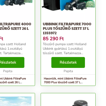
FILTRAPURE 4000
UBBINK FILTRAPURE 7000
ZŰRŐ SZETT 26 L
PLUS TÓSZŰRŐ SZETT 37 L
1355972
Ft
85 290
Ft
zett Holland
Tószűrő pumpa szett Holland
tású 1.osztályú
Ubbink gyártású 1.osztályú
t. Tartalmazza
tószűrő szett. Tartalmazza
t, Xtra900 szivattyú
s szűrőházat, Xtra2300 szivattyú
egy 9W Uv lámpát. A
Részletek
pumpát és egy 9W Uv lámpát. A
Részletek
lakoztassa a
dobozt csatlakoztassa a
a és a szűrőn átke...
Pepita
tószivattyúra és a szűrőn átk...
Pepita
nt Ubbink FiltraPure
Hasonlók, mint Ubbink FiltraPure
szűrő szett 26 L
7000 Plus tószűrő szett 37 L
1355972