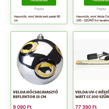
Részletek
Részlete
fagyálló. Tehet több elemet is
vízesést vagy patakot 
egymás fölé, és így hosszabb
Pepita
telepíteni, font...
Pepita
pat...
Hasonlók, mint Velda kerti patak 80
Hasonlók, mint Velda Cle
cm
100 - SZŰRŐ Koi tavakh
VELDA KÓCSAGRIASZTÓ
VELDA UV-C KÉSZ
REFLEKTOR 15 CM
WATT CC 100 SZŰ
9 090
Ft
77 390
Ft