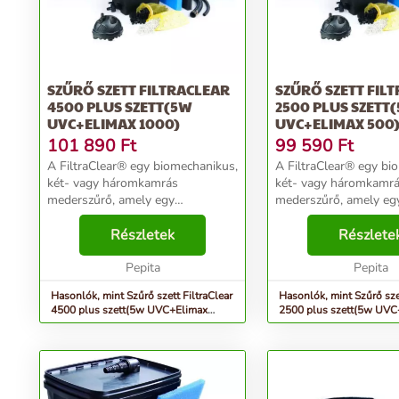
SZŰRŐ SZETT FILTRACLEAR
SZŰRŐ SZETT FIL
4500 PLUS SZETT(5W
2500 PLUS SZETT
UVC+ELIMAX 1000)
UVC+ELIMAX 500
101 890
Ft
99 590
Ft
A FiltraClear® egy biomechanikus,
A FiltraClear® egy bi
két- vagy háromkamrás
két- vagy háromkamr
mederszűrő, amely egy
mederszűrő, amely eg
közvetlenül a szűrőtest fedelébe
közvetlenül a szűrőtes
beépített, ultraibolya sugárzást
Részletek
beépített, ultraibolya 
Részlete
(UVC) kibocsátó eszközzel
(UVC) kibocsátó eszkö
rendelkezik. A FiltraClear® kü...
Pepita
rendelkezik. A FiltraCl
Pepita
Hasonlók, mint Szűrő szett FiltraClear
Hasonlók, mint Szűrő szet
4500 plus szett(5w UVC+Elimax
2500 plus szett(5w UVC
1000)