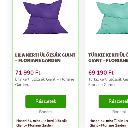
LILA KERTI ÜLŐZSÁK GIANT
TÜRKIZ KERTI ÜL
– FLORIANE GARDEN
GIANT – FLORIAN
71 990
Ft
69 190
Ft
Lila kerti ülőzsák Giant – Floriane
Türkiz kerti ülőzsák Gi
Garden...
Floriane Garden...
Részletek
Részlete
Bonami
Bonami
Hasonlók, mint Lila kerti ülőzsák
Hasonlók, mint Türkiz ker
Giant – Floriane Garden
Giant – Floriane Garden