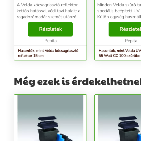
A Velda kócsagriasztó reflektor
Minden Velda szűrő ta
kettős hatással védi tavi halait: a
speciális beépített UV
ragadozómadár szemét utánzó
Külön egység használh
képekkel és az ezüst színű, lebegő
Control nyomószűrőkh
labda csillogó hatásával. A
Részletek
Cross-Flow Biofill és 
Részlete
kócsagok megijednek ezektől, és
Biofill XL szűrőkhöz. 
többé nem...
Pepita
ultraibolya...
Pepita
Hasonlók, mint Velda kócsagriasztó
Hasonlók, mint Velda UV
reflektor 15 cm
55 Watt CC 100 szűrőbe
Még ezek is érdekelhetne