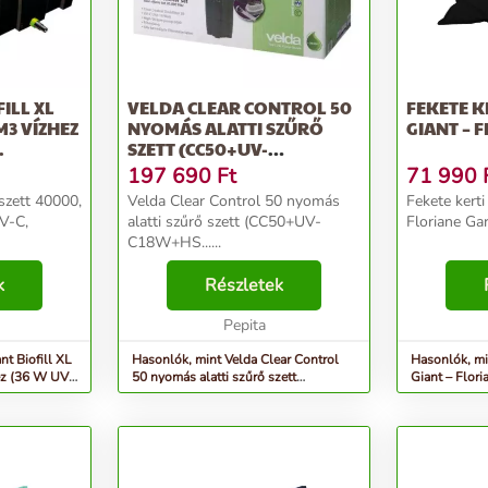
ILL XL
VELDA CLEAR CONTROL 50
FEKETE K
M3 VÍZHEZ
NYOMÁS ALATTI SZŰRŐ
GIANT – 
.
SZETT (CC50+UV-
C18W+HS...
197 690
Ft
71 990
 szett 40000,
Velda Clear Control 50 nyomás
Fekete kerti
V-C,
alatti szűrő szett (CC50+UV-
Floriane Gar
C18W+HS......
k
Részletek
Pepita
nt Biofill XL
Hasonlók, mint Velda Clear Control
Hasonlók, min
ez (36 W UV-
50 nyomás alatti szűrő szett
Giant – Flor
(CC50+UV-C18W+HS...