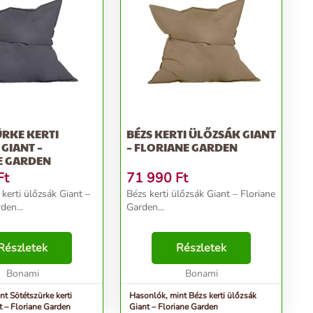
RKE KERTI
BÉZS KERTI ÜLŐZSÁK GIANT
GIANT –
– FLORIANE GARDEN
E GARDEN
Ft
71 990
Ft
kerti ülőzsák Giant –
Bézs kerti ülőzsák Giant – Floriane
den...
Garden...
Részletek
Részletek
Bonami
Bonami
t Sötétszürke kerti
Hasonlók, mint Bézs kerti ülőzsák
t – Floriane Garden
Giant – Floriane Garden