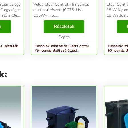
rtalmaz egy
Velda Clear Control 75 nyomás
Clear Contr
-C egységet.
alatti szűrőszett (CC75+UV-
18 W Nyomás
ató a Clear
C36W+ HS......
18 Wattos 
öz, a
Ajánlott max
a Giant
k
Részletek
tavakhoz. A
Hatása az
őszig plusz 
Pepita
készülék, ill. 
-C készülék
Hasonlók, mint Velda Clear Control
Hasonlók, mi
75 nyomás alatti szűrőszett
50 nyomás al
(CC75+UV-C36W+ HS...
UVC-vel, 20..
k: