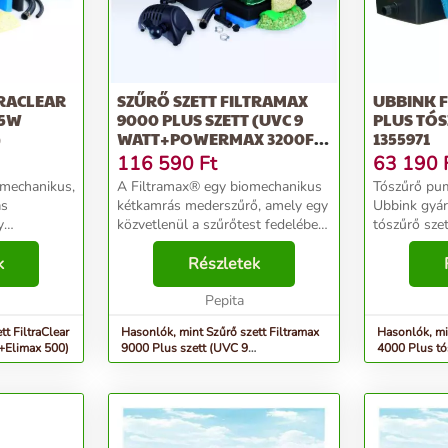
TRACLEAR
SZŰRŐ SZETT FILTRAMAX
UBBINK 
(5W
9000 PLUS SZETT (UVC 9
PLUS TÓS
)
WATT+POWERMAX 3200FI
1355971
PUMPA)
116 590
Ft
63 190
omechanikus,
A Filtramax® egy biomechanikus
Tószűrő pumpa s
ás
kétkamrás mederszűrő, amely egy
Ubbink gyár
y
közvetlenül a szűrőtest fedelébe
tószűrő szet
t fedelébe
beépített, ultraibolya sugárzást
s szűrőháza
sugárzást
k
(UVC) kibocsátó eszközzel
Részletek
pumpát és 
zzel
rendelkezik. A Filtramax® a tó
dobozt csat
ear® kü...
életciklusát k...
Pepita
tószivattyúr
t FiltraClear
Hasonlók, mint Szűrő szett Filtramax
Hasonlók, mi
+Elimax 500)
9000 Plus szett (UVC 9
4000 Plus tó
watt+Powermax 3200Fi pumpa)
1355971