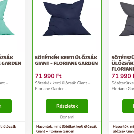
ŐZSÁK
SÖTÉTKÉK KERTI ÜLŐZSÁK
SÖTÉTSZÜ
E GARDEN
GIANT – FLORIANE GARDEN
ÜLŐZSÁK 
FLORIAN
71 990
Ft
71 990
ant –
Sötétkék kerti ülőzsák Giant –
Sötétszürke 
Floriane Garden...
Floriane Gar
k
Részletek
Bonami
ti ülőzsák
Hasonlók, mint Sötétkék kerti ülőzsák
Hasonlók, min
Giant – Floriane Garden
ülőzsák Gian