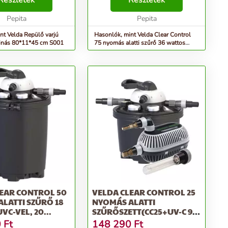
Részletek
Részletek
Pepita
Pepita
nt Velda Repülő varjú
Hasonlók, mint Velda Clear Control
műanyag patinás 80*11*45 cm S001
75 nyomás alatti szűrő 36 wattos
UVC-vel, 30...
EAR CONTROL 50
VELDA CLEAR CONTROL 25
LATTI SZŰRŐ 18
NYOMÁS ALATTI
VC-VEL, 20...
SZŰRŐSZETT(CC25+UV-C 9W
+HI...
0
Ft
148 290
Ft