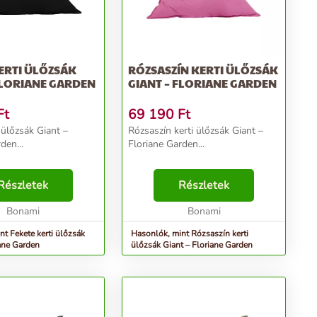
ERTI ÜLŐZSÁK
RÓZSASZÍN KERTI ÜLŐZSÁK
FLORIANE GARDEN
GIANT – FLORIANE GARDEN
Ft
69 190
Ft
 ülőzsák Giant –
Rózsaszín kerti ülőzsák Giant –
den...
Floriane Garden...
Részletek
Részletek
Bonami
Bonami
t Fekete kerti ülőzsák
Hasonlók, mint Rózsaszín kerti
iane Garden
ülőzsák Giant – Floriane Garden