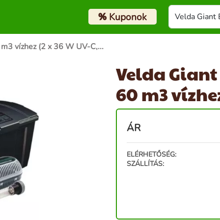
%
Kuponok
 m3 vízhez (2 x 36 W UV-C,...
Velda Giant 
60 m3 vízhez
ÁR
ELÉRHETŐSÉG:
SZÁLLÍTÁS: