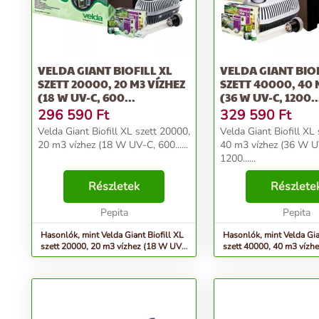
VELDA GIANT BIOFILL XL
VELDA GIANT BIOF
SZETT 20000, 20 M3 VÍZHEZ
SZETT 40000, 40 
(18 W UV-C, 600...
(36 W UV-C, 1200..
296 590
Ft
329 590
Ft
Velda Giant Biofill XL szett 20000,
Velda Giant Biofill XL
20 m3 vízhez (18 W UV-C, 600......
40 m3 vízhez (36 W U
1200......
Részletek
Részlete
Pepita
Pepita
Hasonlók, mint Velda Giant Biofill XL
Hasonlók, mint Velda Gia
szett 20000, 20 m3 vízhez (18 W UV-
szett 40000, 40 m3 vízh
C, 600...
C, 1200...