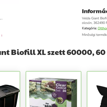
Informá
..
Velda Giant Biofi
olcsón, 362490 Ft
Kategória:
Ottho
Minőségi termék
 ↓
t Biofill XL szett 60000, 60