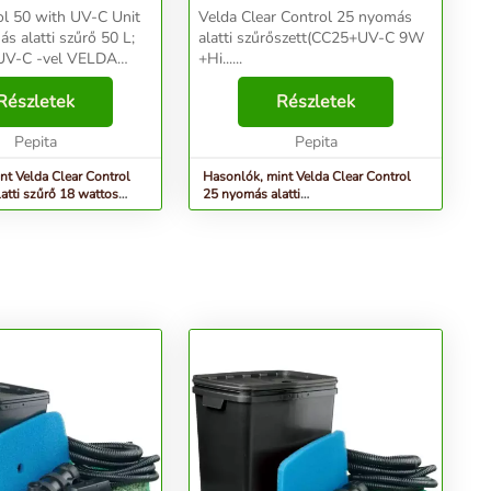
ol 50 with UV-C Unit
Velda Clear Control 25 nyomás
 alatti szűrő 50 L;
alatti szűrőszett(CC25+UV-C 9W
UV-C -vel VELDA
+Hi......
. 20.000 literes
 szűrőbe tavasztól-
Részletek
Részletek
egy UV-C csírátlanító
tél...
Pepita
Pepita
nt Velda Clear Control
Hasonlók, mint Velda Clear Control
atti szűrő 18 wattos
25 nyomás alatti
.
szűrőszett(CC25+UV-C 9W +Hi...