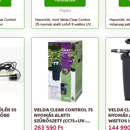
k
Részletek
szeretnél
Pepita
ar Control
Hasonlók, mint Velda Clear Control
Hasonlók, mi
oz
25 nyomás alatti szűrő 9 wattos UVC-
vel
ÜLÉK 55
VELDA CLEAR CONTROL 75
VELDA CL
RŐBE
NYOMÁS ALATTI
NYOMÁS A
SZŰRŐSZETT (CC75+UV-
WATTOS U
C36W+ HS...
263 590
Ft
144 99