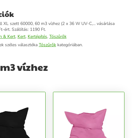
ciók
ll XL szett 60000, 60 m3 vízhez (2 x 36 W UV-C,... vásárlása
-ért. Szállítás: 1190 Ft.
n & Kert
,
Kert
,
Kertépítés
,
Tószűrők
ek széles választéka
Tószűrők
kategóriában.
 m3 vízhez