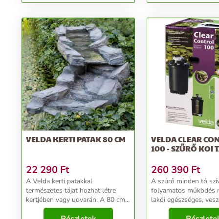
VELDA KERTI PATAK 80 CM
VELDA CLEAR CO
100 - SZŰRŐ KOI
22 290
Ft
260 390
Ft
A Velda kerti patakkal
A szűrő minden tó szív
természetes tájat hozhat létre
folyamatos működés m
kertjében vagy udvarán. A 80 cm
lakói egészséges, vesz
hosszú lenyűgöző patak
méreganyagoktól ment
törhetetlen és kiemelkedően
élvezhetnek. Ha szökő