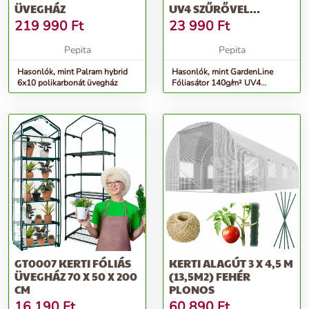
ÜVEGHÁZ
UV4 SZŰRŐVEL
2X1,37X2,34M - ZÖLD
219 990
Ft
23 990
Ft
Pepita
Pepita
Hasonlók, mint Palram hybrid
Hasonlók, mint GardenLine
6x10 polikarbonát üvegház
Fóliasátor 140g/m² UV4
szűrővel 2x1,37x2,34m - zöld
GT0007 KERTI FÓLIÁS
KERTI ALAGÚT 3 X 4,5 M
ÜVEGHÁZ 70 X 50 X 200
(13,5M2) FEHÉR
CM
PLONOS
16 190
Ft
60 890
Ft