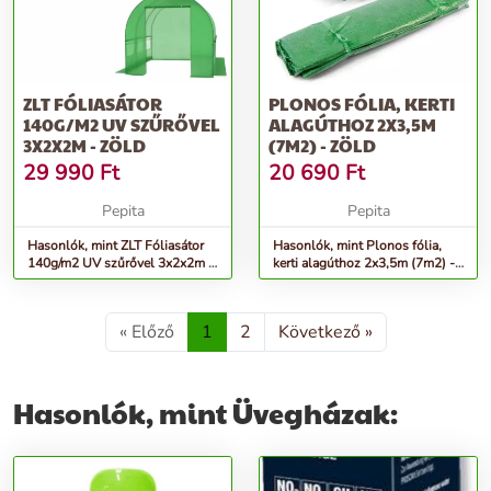
ZLT FÓLIASÁTOR
PLONOS FÓLIA, KERTI
140G/M2 UV SZŰRŐVEL
ALAGÚTHOZ 2X3,5M
3X2X2M - ZÖLD
(7M2) - ZÖLD
29 990
Ft
20 690
Ft
Pepita
Pepita
Hasonlók, mint ZLT Fóliasátor
Hasonlók, mint Plonos fólia,
140g/m2 UV szűrővel 3x2x2m -
kerti alagúthoz 2x3,5m (7m2) -
zöld
zöld
« Előző
1
2
Következő »
Hasonlók, mint Üvegházak: