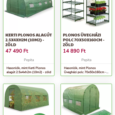
KERTI PLONOS ALAGÚT
PLONOS ÜVEGHÁZI
2.5X4XH2M (10M2) -
POLC 70X50X160CM -
ZÖLD
ZÖLD
47 490
Ft
14 890
Ft
Pepita
Pepita
Hasonlók, mint Kerti Plonos
Hasonlók, mint Plonos
alagút 2.5x4xh2m (10m2) - zöld
Üvegházi polc 70x50x160cm -
zöld