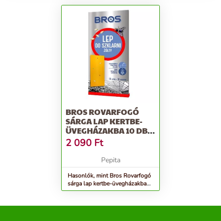
BROS ROVARFOGÓ
SÁRGA LAP KERTBE-
ÜVEGHÁZAKBA 10 DB
20 DB/KARTON
2 090
Ft
Pepita
Hasonlók, mint Bros Rovarfogó
sárga lap kertbe-üvegházakba
10 db 20 db/karton