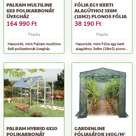
PALRAM MULTILINE
FÓLIA EGY KERTI
6X8 POLIKARBONÁT
ALAGÚTHOZ 3X6M
ÜVEGHÁZ
(18M2) PLONOS FÓLIA
164 990
Ft
38 190
Ft
Pepita
Pepita
Hasonlók, mint Palram multiline
Hasonlók, mint Fólia egy kerti
6x8 polikarbonát üvegház
alagúthoz 3x6m (18m2) plonos
fólia
PALRAM HYBRID 6X10
GARDENLINE
POLIKARBONÁT
FÓLIASÁTOR 140G/M²