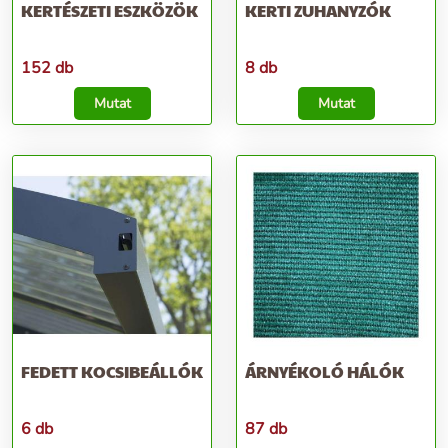
KERTÉSZETI ESZKÖZÖK
KERTI ZUHANYZÓK
152 db
8 db
Mutat
Mutat
FEDETT KOCSIBEÁLLÓK
ÁRNYÉKOLÓ HÁLÓK
6 db
87 db