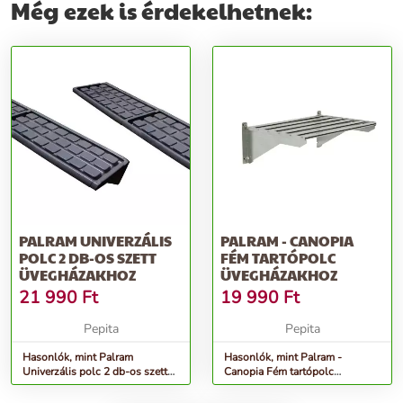
Még ezek is érdekelhetnek:
PALRAM UNIVERZÁLIS
PALRAM - CANOPIA
POLC 2 DB-OS SZETT
FÉM TARTÓPOLC
ÜVEGHÁZAKHOZ
ÜVEGHÁZAKHOZ
21 990
Ft
19 990
Ft
Pepita
Pepita
Hasonlók, mint Palram
Hasonlók, mint Palram -
Univerzális polc 2 db-os szett
Canopia Fém tartópolc
üvegházakhoz
üvegházakhoz