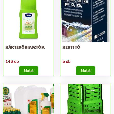
KÁRTEVŐRIASZTÓK
KERTI TÓ
146 db
5 db
Mutat
Mutat