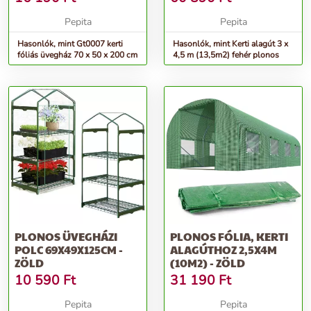
Pepita
Pepita
Hasonlók, mint Gt0007 kerti
Hasonlók, mint Kerti alagút 3 x
fóliás üvegház 70 x 50 x 200 cm
4,5 m (13,5m2) fehér plonos
PLONOS ÜVEGHÁZI
PLONOS FÓLIA, KERTI
POLC 69X49X125CM -
ALAGÚTHOZ 2,5X4M
ZÖLD
(10M2) - ZÖLD
10 590
Ft
31 190
Ft
Pepita
Pepita