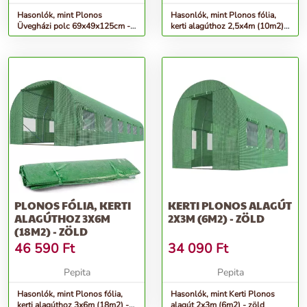
Hasonlók, mint Plonos
Hasonlók, mint Plonos fólia,
Üvegházi polc 69x49x125cm -
kerti alagúthoz 2,5x4m (10m2) -
zöld
zöld
PLONOS FÓLIA, KERTI
KERTI PLONOS ALAGÚT
ALAGÚTHOZ 3X6M
2X3M (6M2) - ZÖLD
(18M2) - ZÖLD
46 590
Ft
34 090
Ft
Pepita
Pepita
Hasonlók, mint Plonos fólia,
Hasonlók, mint Kerti Plonos
kerti alagúthoz 3x6m (18m2) -
alagút 2x3m (6m2) - zöld