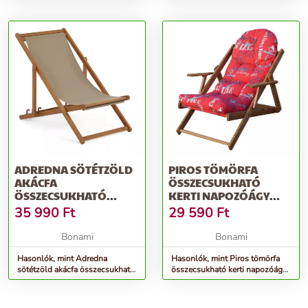
napozóágy Borneo – Rojaplast
eukaliptuszfa asztal, Ø 70 cm -
Garden Pleasure
ADREDNA SÖTÉTZÖLD
PIROS TÖMÖRFA
AKÁCFA
ÖSSZECSUKHATÓ
ÖSSZECSUKHATÓ
KERTI NAPOZÓÁGY
STRAND SZÉK - KAVE
BORNEO – ROJAPLAST
35 990
Ft
29 590
Ft
HOME
Bonami
Bonami
Hasonlók, mint Adredna
Hasonlók, mint Piros tömörfa
sötétzöld akácfa összecsukható
összecsukható kerti napozóágy
strand szék - Kave Home
Borneo – Rojaplast