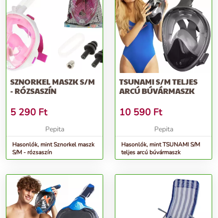
SZNORKEL MASZK S/M
TSUNAMI S/M TELJES
- RÓZSASZÍN
ARCÚ BÚVÁRMASZK
5 290
Ft
10 590
Ft
Pepita
Pepita
Hasonlók, mint Sznorkel maszk
Hasonlók, mint TSUNAMI S/M
S/M - rózsaszín
teljes arcú búvármaszk