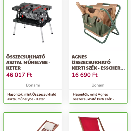
ÖSSZECSUKHATÓ
AGNES
ASZTAL MŰHELYBE -
ÖSSZECSUKHATÓ
KETER
KERTI SZÉK - ESSCHERT
DESIGN
46 017
Ft
16 690
Ft
Bonami
Bonami
Hasonlók, mint Összecsukható
Hasonlók, mint Agnes
asztal műhelybe - Keter
összecsukható kerti szék -
Esschert Design