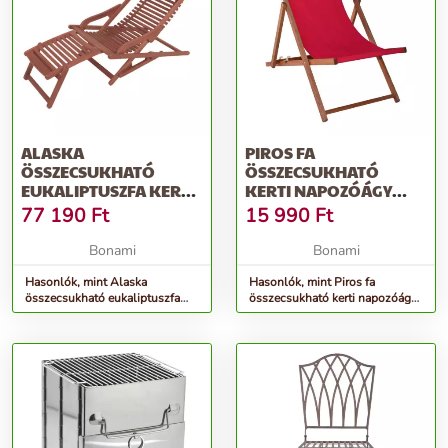
ALASKA
PIROS FA
ÖSSZECSUKHATÓ
ÖSSZECSUKHATÓ
EUKALIPTUSZFA KERTI
KERTI NAPOZÓÁGY
NYUGÁGY - GARDEN
BAHAMA - ROJAPLAST
77 190
Ft
15 990
Ft
PLEASURE
Bonami
Bonami
Hasonlók, mint Alaska
Hasonlók, mint Piros fa
összecsukható eukaliptuszfa
összecsukható kerti napozóágy
kerti nyugágy - Garden Pleasure
Bahama - Rojaplast