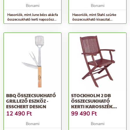
Bonami
Bonami
Hasonlók, mint June bézs akácfa
Hasonlók, mint Stahl szürke
összecsukható kerti napozószék
összecsukható kisasztal
- Bonami Essentials
akácfából - Kave Home
BBQ ÖSSZECSUKHATÓ
STOCKHOLM 2 DB
GRILLEZŐ ESZKÖZ -
ÖSSZECSUKHATÓ
ESSCHERT DESIGN
KERTI KAROSSZÉK
EUKALIPTUSZFÁBÓL -
12 490
Ft
99 490
Ft
GARDEN PLEASURE
Bonami
Bonami