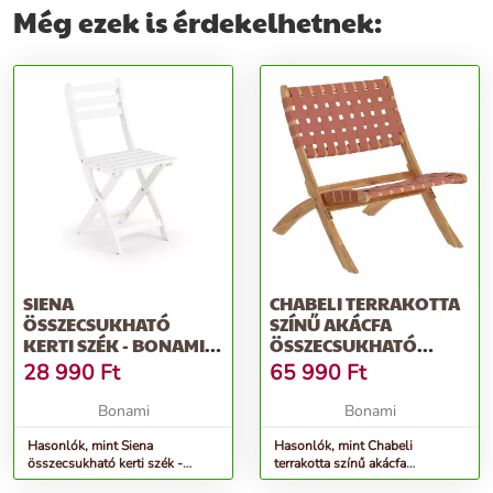
Még ezek is érdekelhetnek:
SIENA
CHABELI TERRAKOTTA
ÖSSZECSUKHATÓ
SZÍNŰ AKÁCFA
KERTI SZÉK - BONAMI
ÖSSZECSUKHATÓ
ESSENTIALS
KERTI SZÉK - KAVE
28 990
Ft
65 990
Ft
HOME
Bonami
Bonami
Hasonlók, mint Siena
Hasonlók, mint Chabeli
összecsukható kerti szék -
terrakotta színű akácfa
Bonami Essentials
összecsukható kerti szék - Kave