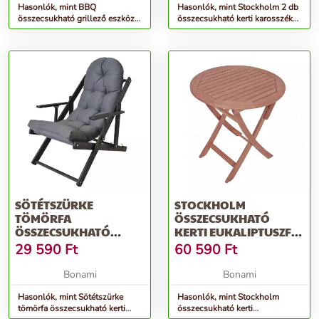
Hasonlók, mint BBQ
Hasonlók, mint Stockholm 2 db
összecsukható grillező eszköz -
összecsukható kerti karosszék
Esschert Design
eukaliptuszfából - Garden
Pleasure
SÖTÉTSZÜRKE
STOCKHOLM
TÖMÖRFA
ÖSSZECSUKHATÓ
ÖSSZECSUKHATÓ
KERTI EUKALIPTUSZFA
KERTI NAPOZÓÁGY
ASZTAL, Ø 70 CM -
29 590
Ft
60 590
Ft
BORNEO – ROJAPLAST
GARDEN PLEASURE
Bonami
Bonami
Hasonlók, mint Sötétszürke
Hasonlók, mint Stockholm
tömörfa összecsukható kerti
összecsukható kerti