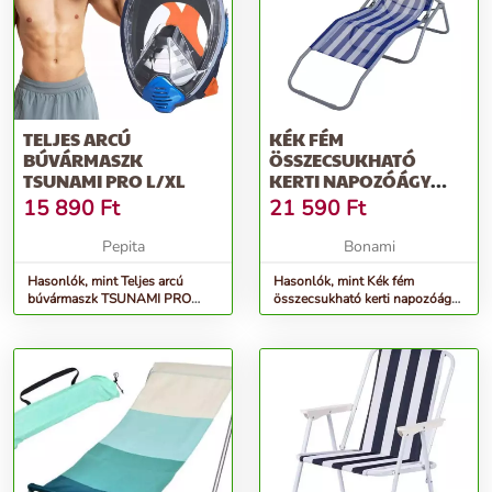
TELJES ARCÚ
KÉK FÉM
BÚVÁRMASZK
ÖSSZECSUKHATÓ
TSUNAMI PRO L/XL
KERTI NAPOZÓÁGY
SANDIA - GARDEN
15 890
Ft
21 590
Ft
PLEASURE
Pepita
Bonami
Hasonlók, mint Teljes arcú
Hasonlók, mint Kék fém
búvármaszk TSUNAMI PRO
összecsukható kerti napozóágy
L/XL
Sandia - Garden Pleasure