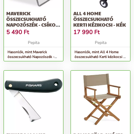
MAVERICK
ALL 4 HOME
ÖSSZECSUKHATÓ
ÖSSZECSUKHATÓ
NAPOZÓSZÉK - CSÍKOS
KERTI KÉZIKOCSI - KÉK
- KÉK-FEHÉR
5 490
Ft
17 990
Ft
Pepita
Pepita
Hasonlók, mint Maverick
Hasonlók, mint All 4 Home
összecsukható Napozószék -
összecsukható Kerti kézikocsi -
Csíkos - kék-fehér
kék