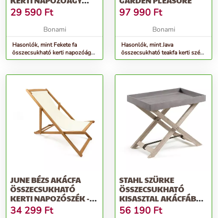
KERTI NAPOZÓÁGY
GARDEN PLEASURE
BORNEO - ROJAPLAST
29 590
Ft
97 990
Ft
Bonami
Bonami
Hasonlók, mint Fekete fa
Hasonlók, mint Java
összecsukható kerti napozóágy
összecsukható teakfa kerti szék
Borneo - Rojaplast
- Garden Pleasure
JUNE BÉZS AKÁCFA
STAHL SZÜRKE
ÖSSZECSUKHATÓ
ÖSSZECSUKHATÓ
KERTI NAPOZÓSZÉK -
KISASZTAL AKÁCFÁBÓL
BONAMI ESSENTIALS
- KAVE HOME
34 299
Ft
56 190
Ft