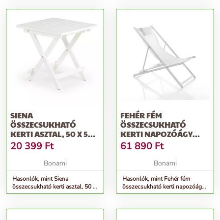
Home
SIENA
FEHÉR FÉM
ÖSSZECSUKHATÓ
ÖSSZECSUKHATÓ
KERTI ASZTAL, 50 X 50
KERTI NAPOZÓÁGY
CM - BONAMI
MILOS – TOMASUCCI
20 399
Ft
61 890
Ft
ESSENTIALS
Bonami
Bonami
Hasonlók, mint Siena
Hasonlók, mint Fehér fém
összecsukható kerti asztal, 50 x
összecsukható kerti napozóágy
50 cm - Bonami Essentials
Milos – Tomasucci