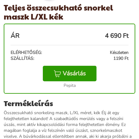
Teljes összecsukható snorkel
maszk L/XL kék
ÁR
4 690
Ft
ELÉRHETŐSÉG:
Készleten
SZÁLLÍTÁS:
1190 Ft
Vásárlás
Pepita
Termékleírás
Összecsukható snorkeling maszk, L/XL méret, kék Élj át egy
felejthetetlen kalandot! A szabadtüdős merülés vagy a felszíni
úszás, mint aktív kikapcsolódási forma felejthetetlen élmény. Ez
magában foglalja a víz felszínén való úszást, sznorkelmaszkot
viselve. A búvárkodással ellentétben annak, aki ki akarja próbálni a