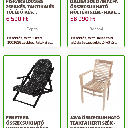
FISKARS 1001625
DALISA ZÖLD AKÁCFA
ZSEBKÉS, TAKTIKAI ÉS
ÖSSZECSUKHATÓ
TÚLÉLŐ KÉS
KÜLTÉRI SZÉK - KAVE
ÖSSZECSUKHATÓ KÉS
HOME
6 590
Ft
56 990
Ft
Pepita
Bonami
Hasonlók, mint Fiskars
Hasonlók, mint Dalisa zöld
1001625 zsebkés, taktikai és
akácfa összecsukható kültéri
túlélő kés Összecsukható kés
szék - Kave Home
FEKETE FA
JAVA ÖSSZECSUKHATÓ
ÖSSZECSUKHATÓ
TEAKFA KERTI SZÉK -