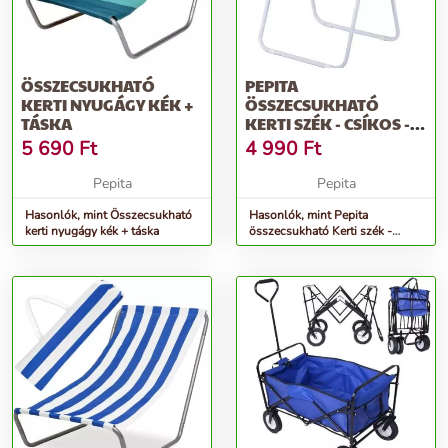
ÖSSZECSUKHATÓ
PEPITA
KERTI NYUGÁGY KÉK +
ÖSSZECSUKHATÓ
TÁSKA
KERTI SZÉK - CSÍKOS -
KÉK-FEHÉR
5 690
Ft
4 990
Ft
Pepita
Pepita
Hasonlók, mint Összecsukható
Hasonlók, mint Pepita
kerti nyugágy kék + táska
összecsukható Kerti szék -
Csíkos - kék-fehér