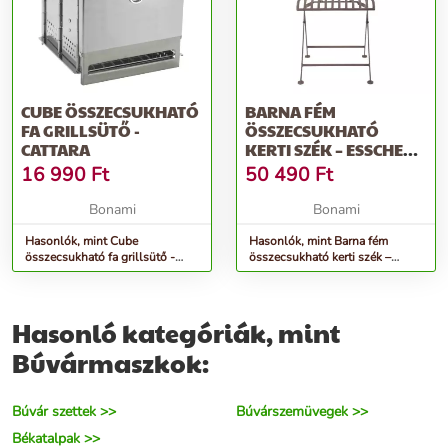
CUBE ÖSSZECSUKHATÓ
BARNA FÉM
FA GRILLSÜTŐ -
ÖSSZECSUKHATÓ
CATTARA
KERTI SZÉK – ESSCHERT
DESIGN
16 990
Ft
50 490
Ft
Bonami
Bonami
Hasonlók, mint Cube
Hasonlók, mint Barna fém
összecsukható fa grillsütő -
összecsukható kerti szék –
Cattara
Esschert Design
Hasonló kategóriák, mint
Búvármaszkok:
Búvár szettek >>
Búvárszemüvegek >>
Békatalpak >>