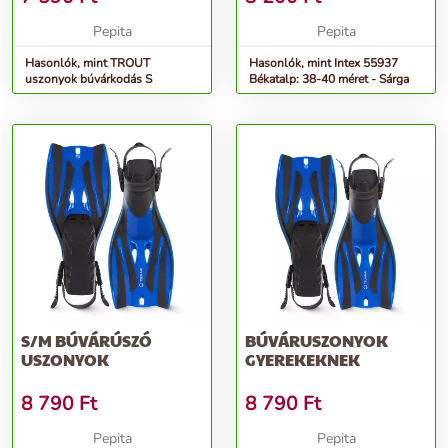
Pepita
Pepita
Hasonlók, mint TROUT
Hasonlók, mint Intex 55937
uszonyok búvárkodás S
Békatalp: 38-40 méret - Sárga
S/M BÚVÁRÚSZÓ
BÚVÁRUSZONYOK
USZONYOK
GYEREKEKNEK
8 790
Ft
8 790
Ft
Pepita
Pepita