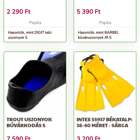
2 290
Ft
5 390
Ft
Pepita
Pepita
Hasonlók, mint DIGIT kézi
Hasonlók, mint BARBEL
uszonyok S
búváruszonyok JR S
TROUT USZONYOK
INTEX 55937 BÉKATALP:
BÚVÁRKODÁS S
38-40 MÉRET - SÁRGA
7 590
Ft
3 200
Ft