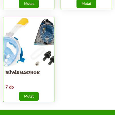
Mutat
Mutat
BÚVÁRMASZKOK
7 db
Mutat