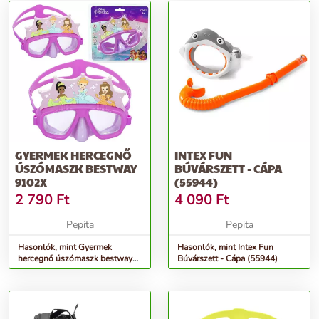
GYERMEK HERCEGNŐ
INTEX FUN
ÚSZÓMASZK BESTWAY
BÚVÁRSZETT - CÁPA
9102X
(55944)
2 790
Ft
4 090
Ft
Pepita
Pepita
Hasonlók, mint Gyermek
Hasonlók, mint Intex Fun
hercegnő úszómaszk bestway
Búvárszett - Cápa (55944)
9102x