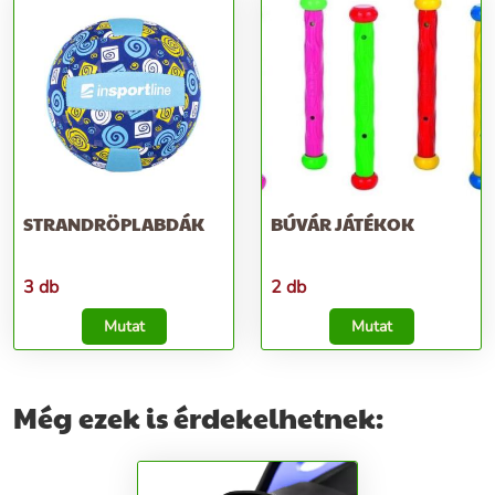
STRANDRÖPLABDÁK
BÚVÁR JÁTÉKOK
3 db
2 db
Mutat
Mutat
Még ezek is érdekelhetnek: