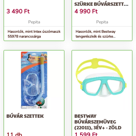
SZÜRKE BÚVÁRSZETT
24025
3 490
Ft
4 990
Ft
Pepita
Pepita
Hasonlók, mint Intex úszómaszk
Hasonlók, mint Bestway
55978 narancssárga
tengerészkék és szürke
búvárszett 24025
BÚVÁR SZETTEK
BESTWAY
BÚVÁRSZEMÜVEG
(22011), 3ÉV+ - ZÖLD
11 db
1 599
Ft