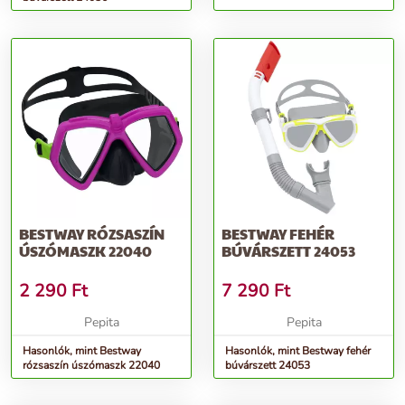
BESTWAY RÓZSASZÍN
BESTWAY FEHÉR
ÚSZÓMASZK 22040
BÚVÁRSZETT 24053
2 290
Ft
7 290
Ft
Pepita
Pepita
Hasonlók, mint Bestway
Hasonlók, mint Bestway fehér
rózsaszín úszómaszk 22040
búvárszett 24053