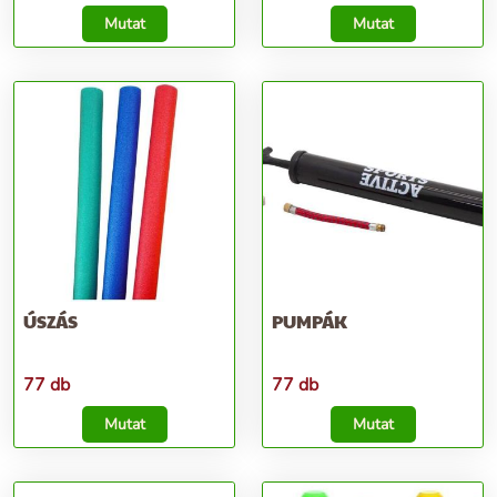
Mutat
Mutat
ÚSZÁS
PUMPÁK
77 db
77 db
Mutat
Mutat