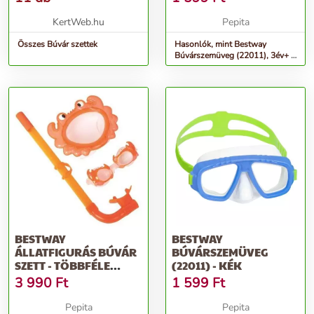
KertWeb.hu
Pepita
Összes Búvár szettek
Hasonlók, mint Bestway
Búvárszemüveg (22011), 3év+ -
zöld
BESTWAY
BESTWAY
ÁLLATFIGURÁS BÚVÁR
BÚVÁRSZEMÜVEG
SZETT - TÖBBFÉLE
(22011) - KÉK
SZÍNBEN
3 990
Ft
1 599
Ft
Pepita
Pepita