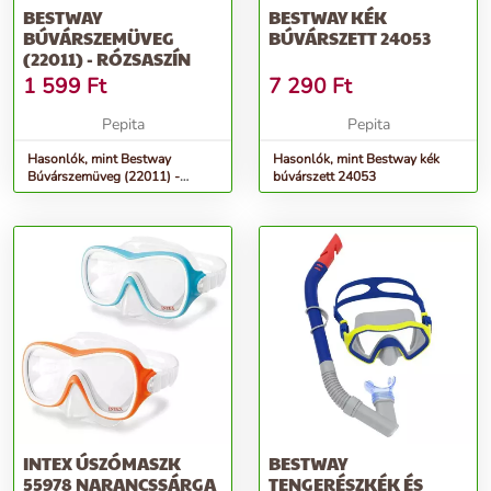
BESTWAY
BESTWAY KÉK
BÚVÁRSZEMÜVEG
BÚVÁRSZETT 24053
(22011) - RÓZSASZÍN
1 599
Ft
7 290
Ft
Pepita
Pepita
Hasonlók, mint Bestway
Hasonlók, mint Bestway kék
Búvárszemüveg (22011) -
búvárszett 24053
rózsaszín
INTEX ÚSZÓMASZK
BESTWAY
55978 NARANCSSÁRGA
TENGERÉSZKÉK ÉS