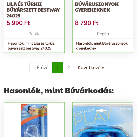
LILA ÉS TÜRKIZ
BÚVÁRUSZONYOK
BÚVÁRSZETT BESTWAY
GYEREKEKNEK
24025
5 990
Ft
8 790
Ft
Pepita
Pepita
Hasonlók, mint Lila és türkiz
Hasonlók, mint Búváruszonyok
búvárszett bestway 24025
gyerekeknek
« Előző
1
2
Következő »
Hasonlók, mint Búvárkodás: