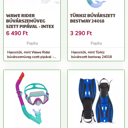
WAWE RIDER
TÜRKIZ BÚVÁRSZETT
BÚVÁRSZEMÜVEG
BESTWAY 24018
SZETT PIPÁVAL - INTEX
6 490
Ft
3 290
Ft
Pepita
Pepita
Hasonlók, mint Wawe Rider
Hasonlók, mint Türkiz
búvárszemüveg szett pipával -
búvárszett bestway 24018
Intex