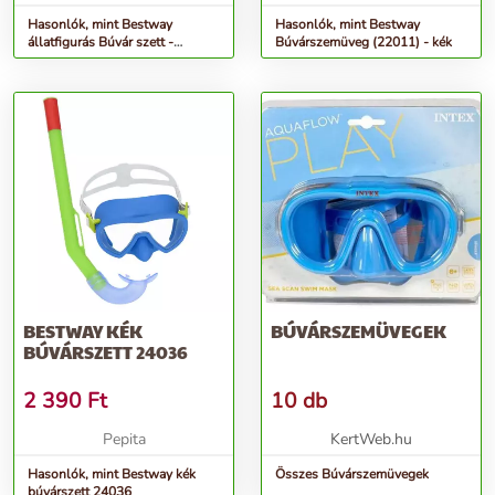
Hasonlók, mint Bestway
Hasonlók, mint Bestway
állatfigurás Búvár szett -
Búvárszemüveg (22011) - kék
Többféle színben
BESTWAY KÉK
BÚVÁRSZEMÜVEGEK
BÚVÁRSZETT 24036
2 390
Ft
10 db
Pepita
KertWeb.hu
Hasonlók, mint Bestway kék
Összes Búvárszemüvegek
búvárszett 24036