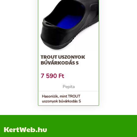
TROUT USZONYOK
BÚVÁRKODÁS S
7 590
Ft
Pepita
Hasonlók, mint TROUT
uszonyok búvárkodás S
KertWeb.hu