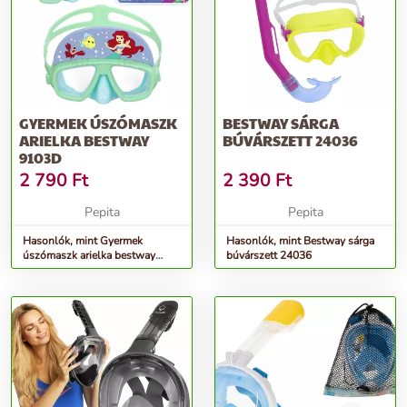
GYERMEK ÚSZÓMASZK
BESTWAY SÁRGA
ARIELKA BESTWAY
BÚVÁRSZETT 24036
9103D
2 790
Ft
2 390
Ft
Pepita
Pepita
Hasonlók, mint Gyermek
Hasonlók, mint Bestway sárga
úszómaszk arielka bestway
búvárszett 24036
9103d