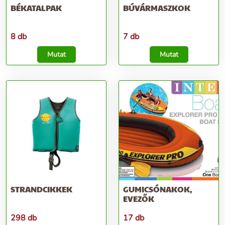
BÉKATALPAK
BÚVÁRMASZKOK
8 db
7 db
Mutat
Mutat
STRANDCIKKEK
GUMICSÓNAKOK,
EVEZŐK
298 db
17 db