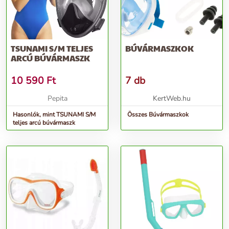
TSUNAMI S/M TELJES
BÚVÁRMASZKOK
ARCÚ BÚVÁRMASZK
10 590
Ft
7 db
Pepita
KertWeb.hu
Hasonlók, mint TSUNAMI S/M
Összes Búvármaszkok
teljes arcú búvármaszk