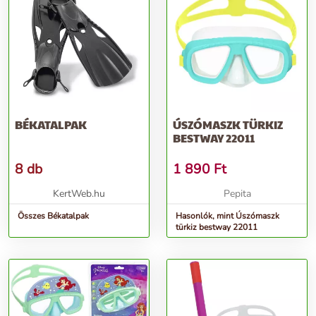
BÉKATALPAK
ÚSZÓMASZK TÜRKIZ
BESTWAY 22011
8 db
1 890
Ft
KertWeb.hu
Pepita
Összes Békatalpak
Hasonlók, mint Úszómaszk
türkiz bestway 22011